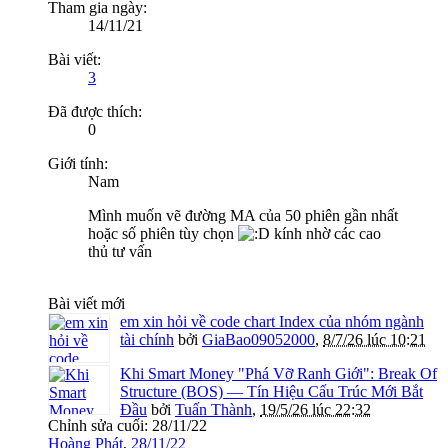
Tham gia ngày:
14/11/21
Bài viết:
3
Đã được thích:
0
Giới tính:
Nam
Mình muốn vẽ đường MA của 50 phiên gần nhất
hoặc số phiên tùy chọn
kính nhờ các cao
thủ tư vấn
Bài viết mới
em xin hỏi về code chart Index của nhóm ngành
tài chính
bởi
GiaBao09052000
,
8/7/26 lúc 10:21
Khi Smart Money "Phá Vỡ Ranh Giới": Break Of
Structure (BOS) — Tín Hiệu Cấu Trúc Mới Bắt
Đầu
bởi
Tuấn Thành
,
19/5/26 lúc 22:32
Chỉnh sửa cuối:
28/11/22
Hoàng Phát
,
28/11/22