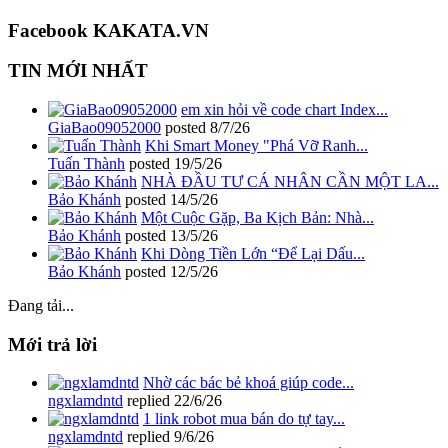
Facebook KAKATA.VN
TIN MỚI NHẤT
em xin hỏi về code chart Index...
GiaBao09052000
posted
8/7/26
Khi Smart Money "Phá Vỡ Ranh...
Tuấn Thành
posted
19/5/26
NHÀ ĐẦU TƯ CÁ NHÂN CẦN MỘT LA...
Bảo Khánh
posted
14/5/26
Một Cuộc Gặp, Ba Kịch Bản: Nhà...
Bảo Khánh
posted
13/5/26
Khi Dòng Tiền Lớn “Để Lại Dấu...
Bảo Khánh
posted
12/5/26
Đang tải...
Mới trả lời
Nhờ các bác bẻ khoá giúp code...
ngxlamdntd
replied
22/6/26
1 link robot mua bán do tự tay...
ngxlamdntd
replied
9/6/26