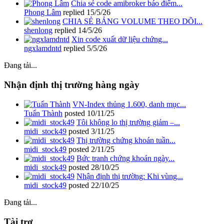
Chia sẻ code amibroker báo điểm...
Phong Lâm
replied
15/5/26
CHIA SẺ BẢNG VOLUME THEO DÕI...
shenlong
replied
14/5/26
Xin code xuất dữ liệu chứng...
ngxlamdntd
replied
5/5/26
Đang tải...
Nhận định thị trường hàng ngày
VN-Index thủng 1.600, danh mục...
Tuấn Thành
posted
10/11/25
Tôi không lo thị trường giảm –...
midi_stock49
posted
3/11/25
Thị trường chứng khoán tuần...
midi_stock49
posted
2/11/25
Bức tranh chứng khoán ngày...
midi_stock49
posted
28/10/25
Nhận định thị trường: Khi vùng...
midi_stock49
posted
22/10/25
Đang tải...
Tài trợ