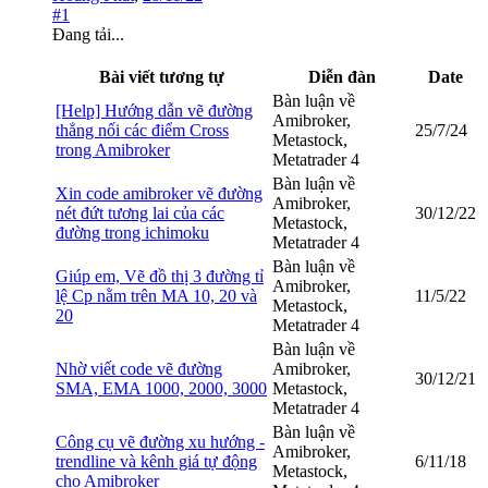
#1
Đang tải...
Bài viết tương tự
Diễn đàn
Date
Bàn luận về
[Help] Hướng dẫn vẽ đường
Amibroker,
thẳng nối các điểm Cross
25/7/24
Metastock,
trong Amibroker
Metatrader 4
Bàn luận về
Xin code amibroker vẽ đường
Amibroker,
nét đứt tương lai của các
30/12/22
Metastock,
đường trong ichimoku
Metatrader 4
Bàn luận về
Giúp em, Vẽ đồ thị 3 đường tỉ
Amibroker,
lệ Cp nằm trên MA 10, 20 và
11/5/22
Metastock,
20
Metatrader 4
Bàn luận về
Nhờ viết code vẽ đường
Amibroker,
30/12/21
SMA, EMA 1000, 2000, 3000
Metastock,
Metatrader 4
Bàn luận về
Công cụ vẽ đường xu hướng -
Amibroker,
trendline và kênh giá tự động
6/11/18
Metastock,
cho Amibroker