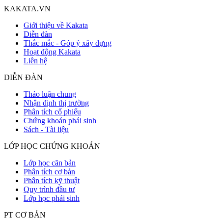
KAKATA.VN
Giới thiệu về Kakata
Diễn đàn
Thắc mắc - Góp ý xây dựng
Hoạt động Kakata
Liên hệ
DIỄN ĐÀN
Thảo luận chung
Nhận định thị trường
Phân tích cổ phiếu
Chứng khoán phái sinh
Sách - Tài liệu
LỚP HỌC CHỨNG KHOÁN
Lớp học căn bản
Phân tích cơ bản
Phân tích kỹ thuật
Quy trình đầu tư
Lớp học phái sinh
PT CƠ BẢN