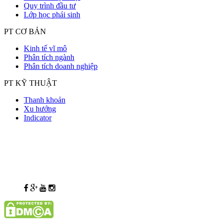
Quy trình đầu tư
Lớp học phái sinh
PT CƠ BẢN
Kinh tế vĩ mô
Phân tích ngành
Phân tích doanh nghiệp
PT KỸ THUẬT
Thanh khoản
Xu hướng
Indicator