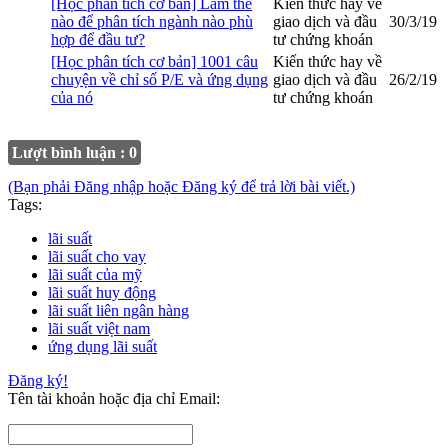
[Học phân tích cơ bản] Làm thế
Kiến thức hay về
nào để phân tích ngành nào phù
giao dịch và đầu
30/3/19
hợp để đầu tư?
tư chứng khoán
[Học phân tích cơ bản] 1001 câu
Kiến thức hay về
chuyện về chỉ số P/E và ứng dụng
giao dịch và đầu
26/2/19
của nó
tư chứng khoán
Lượt bình luận : 0
(Bạn phải Đăng nhập hoặc Đăng ký để trả lời bài viết.)
Tags:
lãi suất
lãi suất cho vay
lãi suất của mỹ
lãi suất huy động
lãi suất liên ngân hàng
lãi suất việt nam
ứng dụng lãi suất
Đăng ký!
Tên tài khoản hoặc địa chỉ Email: