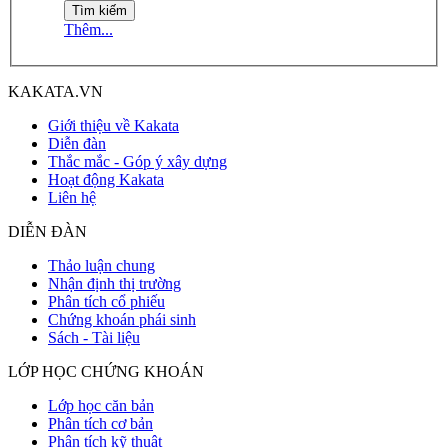
Thêm...
KAKATA.VN
Giới thiệu về Kakata
Diễn đàn
Thắc mắc - Góp ý xây dựng
Hoạt động Kakata
Liên hệ
DIỄN ĐÀN
Thảo luận chung
Nhận định thị trường
Phân tích cổ phiếu
Chứng khoán phái sinh
Sách - Tài liệu
LỚP HỌC CHỨNG KHOÁN
Lớp học căn bản
Phân tích cơ bản
Phân tích kỹ thuật