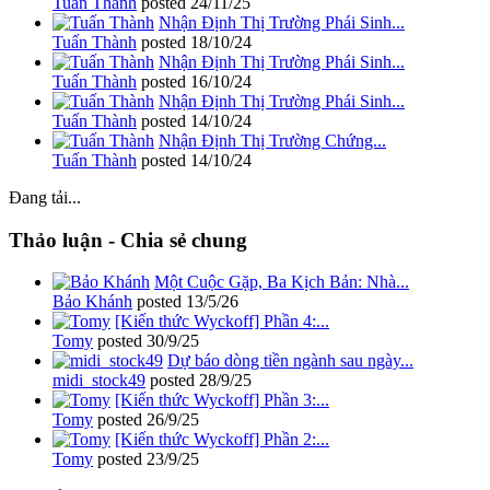
Tuấn Thành
posted
24/11/25
Nhận Định Thị Trường Phái Sinh...
Tuấn Thành
posted
18/10/24
Nhận Định Thị Trường Phái Sinh...
Tuấn Thành
posted
16/10/24
Nhận Định Thị Trường Phái Sinh...
Tuấn Thành
posted
14/10/24
Nhận Định Thị Trường Chứng...
Tuấn Thành
posted
14/10/24
Đang tải...
Thảo luận - Chia sẻ chung
Một Cuộc Gặp, Ba Kịch Bản: Nhà...
Bảo Khánh
posted
13/5/26
[Kiến thức Wyckoff] Phần 4:...
Tomy
posted
30/9/25
Dự báo dòng tiền ngành sau ngày...
midi_stock49
posted
28/9/25
[Kiến thức Wyckoff] Phần 3:...
Tomy
posted
26/9/25
[Kiến thức Wyckoff] Phần 2:...
Tomy
posted
23/9/25