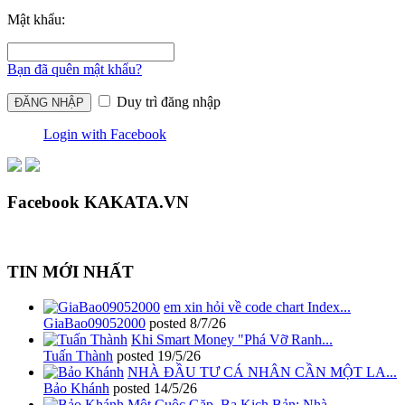
Mật khẩu:
Bạn đã quên mật khẩu?
Duy trì đăng nhập
Login with Facebook
Facebook KAKATA.VN
TIN MỚI NHẤT
em xin hỏi về code chart Index...
GiaBao09052000
posted
8/7/26
Khi Smart Money "Phá Vỡ Ranh...
Tuấn Thành
posted
19/5/26
NHÀ ĐẦU TƯ CÁ NHÂN CẦN MỘT LA...
Bảo Khánh
posted
14/5/26
Một Cuộc Gặp, Ba Kịch Bản: Nhà...