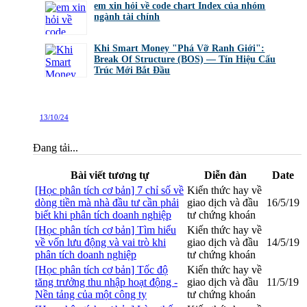
em xin hỏi về code chart Index của nhóm
ngành tài chính
bởi
GiaBao09052000
,
8/7/26 lúc 10:21
Khi Smart Money "Phá Vỡ Ranh Giới":
Break Of Structure (BOS) — Tín Hiệu Cấu
Trúc Mới Bắt Đầu
bởi
Tuấn Thành
,
19/5/26 lúc 22:32
13/10/24
Đang tải...
Bài viết tương tự
Diễn đàn
Date
[Học phân tích cơ bản] 7 chỉ số về
Kiến thức hay về
dòng tiền mà nhà đầu tư cần phải
giao dịch và đầu
16/5/19
biết khi phân tích doanh nghiệp
tư chứng khoán
[Học phân tích cơ bản] Tìm hiểu
Kiến thức hay về
về vốn lưu động và vai trò khi
giao dịch và đầu
14/5/19
phân tích doanh nghiệp
tư chứng khoán
[Học phân tích cơ bản] Tốc độ
Kiến thức hay về
tăng trưởng thu nhập hoạt động -
giao dịch và đầu
11/5/19
Nền tảng của một công ty
tư chứng khoán