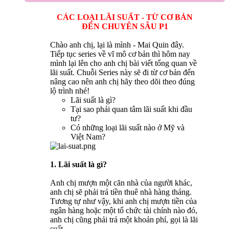
CÁC LOẠI LÃI SUẤT - TỪ CƠ BẢN
ĐẾN CHUYÊN SÂU P1
Chào anh chị, lại là mình - Mai Quin đây.
Tiếp tục series về vĩ mô cơ bản thì hôm nay
mình lại lên cho anh chị bài viết tổng quan về
lãi suất. Chuỗi Series này sẽ đi từ cơ bản đến
nâng cao nên anh chị hãy theo dõi theo đúng
lộ trình nhé!
Lãi suất là gì?
Tại sao phải quan tâm lãi suất khi đầu
tư?
Có những loại lãi suất nào ở Mỹ và
Việt Nam?
1. Lãi suất là gì?
Anh chị mượn một căn nhà của người khác,
anh chị sẽ phải trả tiền thuê nhà hàng tháng.
Tương tự như vậy, khi anh chị mượn tiền của
ngân hàng hoặc một tổ chức tài chính nào đó,
anh chị cũng phải trả một khoản phí, gọi là lãi
suất.