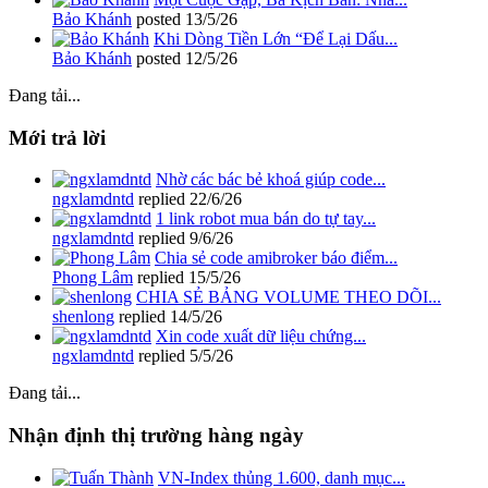
Bảo Khánh
posted
13/5/26
Khi Dòng Tiền Lớn “Để Lại Dấu...
Bảo Khánh
posted
12/5/26
Đang tải...
Mới trả lời
Nhờ các bác bẻ khoá giúp code...
ngxlamdntd
replied
22/6/26
1 link robot mua bán do tự tay...
ngxlamdntd
replied
9/6/26
Chia sẻ code amibroker báo điểm...
Phong Lâm
replied
15/5/26
CHIA SẺ BẢNG VOLUME THEO DÕI...
shenlong
replied
14/5/26
Xin code xuất dữ liệu chứng...
ngxlamdntd
replied
5/5/26
Đang tải...
Nhận định thị trường hàng ngày
VN-Index thủng 1.600, danh mục...