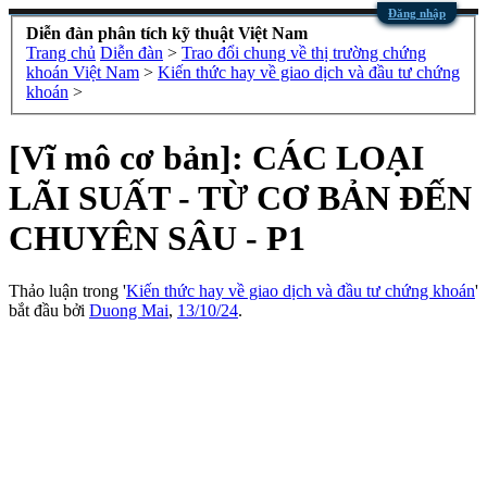
Đăng nhập
Diễn đàn phân tích kỹ thuật Việt Nam
Trang chủ
Diễn đàn
>
Trao đổi chung về thị trường chứng
khoán Việt Nam
>
Kiến thức hay về giao dịch và đầu tư chứng
khoán
>
[Vĩ mô cơ bản]: CÁC LOẠI
LÃI SUẤT - TỪ CƠ BẢN ĐẾN
CHUYÊN SÂU - P1
Thảo luận trong '
Kiến thức hay về giao dịch và đầu tư chứng khoán
'
bắt đầu bởi
Duong Mai
,
13/10/24
.