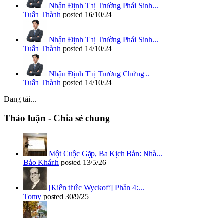
Nhận Định Thị Trường Phái Sinh...
Tuấn Thành
posted
16/10/24
Nhận Định Thị Trường Phái Sinh...
Tuấn Thành
posted
14/10/24
Nhận Định Thị Trường Chứng...
Tuấn Thành
posted
14/10/24
Đang tải...
Thảo luận - Chia sẻ chung
Một Cuộc Gặp, Ba Kịch Bản: Nhà...
Bảo Khánh
posted
13/5/26
[Kiến thức Wyckoff] Phần 4:...
Tomy
posted
30/9/25