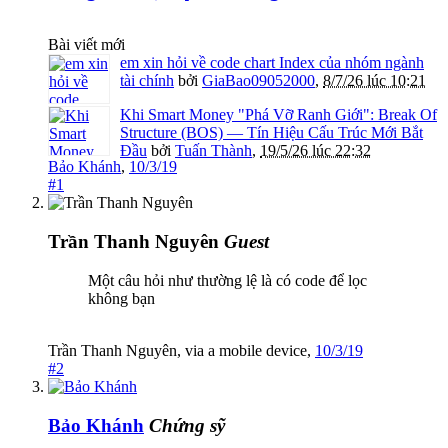
Bài viết mới
em xin hỏi về code chart Index của nhóm ngành
tài chính
bởi
GiaBao09052000
,
8/7/26 lúc 10:21
Khi Smart Money "Phá Vỡ Ranh Giới": Break Of
Structure (BOS) — Tín Hiệu Cấu Trúc Mới Bắt
Đầu
bởi
Tuấn Thành
,
19/5/26 lúc 22:32
Bảo Khánh
,
10/3/19
#1
Trần Thanh Nguyên
Guest
Một câu hỏi như thường lệ là có code để lọc
không bạn
Trần Thanh Nguyên
,
via
a mobile device
,
10/3/19
#2
Bảo Khánh
Chứng sỹ