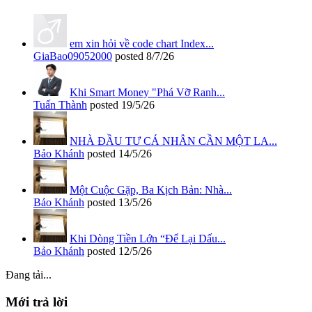
em xin hỏi về code chart Index...
GiaBao09052000
posted
8/7/26
Khi Smart Money "Phá Vỡ Ranh...
Tuấn Thành
posted
19/5/26
NHÀ ĐẦU TƯ CÁ NHÂN CẦN MỘT LA...
Bảo Khánh
posted
14/5/26
Một Cuộc Gặp, Ba Kịch Bản: Nhà...
Bảo Khánh
posted
13/5/26
Khi Dòng Tiền Lớn “Để Lại Dấu...
Bảo Khánh
posted
12/5/26
Đang tải...
Mới trả lời