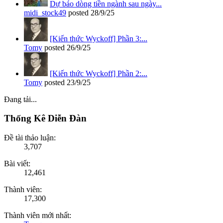
Dự báo dòng tiền ngành sau ngày...
midi_stock49
posted
28/9/25
[Kiến thức Wyckoff] Phần 3:...
Tomy
posted
26/9/25
[Kiến thức Wyckoff] Phần 2:...
Tomy
posted
23/9/25
Đang tải...
Thống Kê Diễn Đàn
Đề tài thảo luận:
3,707
Bài viết:
12,461
Thành viên:
17,300
Thành viên mới nhất: