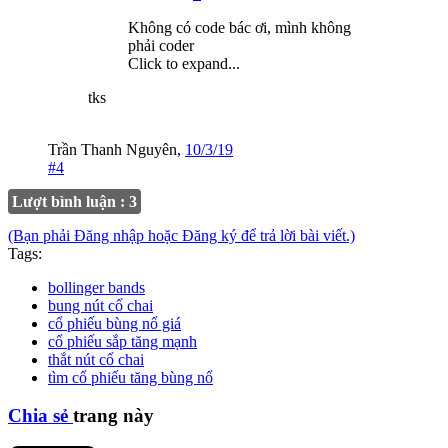
Không có code bác ơi, mình không
phải coder
Click to expand...
tks
Trần Thanh Nguyên
,
10/3/19
#4
Lượt bình luận : 3
(Bạn phải Đăng nhập hoặc Đăng ký để trả lời bài viết.)
Tags:
bollinger bands
bung nút cổ chai
cổ phiếu bùng nổ giá
cổ phiếu sắp tăng mạnh
thắt nút cổ chai
tìm cổ phiếu tăng bùng nổ
Chia sẻ
trang này