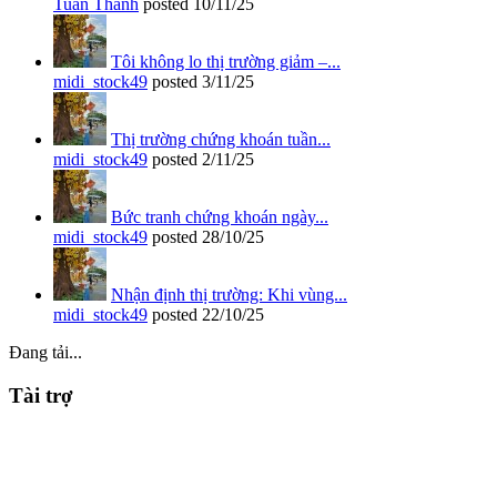
Tuấn Thành
posted
10/11/25
Tôi không lo thị trường giảm –...
midi_stock49
posted
3/11/25
Thị trường chứng khoán tuần...
midi_stock49
posted
2/11/25
Bức tranh chứng khoán ngày...
midi_stock49
posted
28/10/25
Nhận định thị trường: Khi vùng...
midi_stock49
posted
22/10/25
Đang tải...
Tài trợ