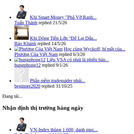
Khi Smart Money "Phá Vỡ Ranh...
Tuấn Thành
replied
21/5/26
Khi Dòng Tiền Lớn “Để Lại Dấu...
Bảo Khánh
replied
14/5/26
Học cùng Wyckoff, bí mật của...
Phương Của Việt Nam
replied
6/3/26
Liệu VSA có phải là phiên bản...
hungphong12
replied
9/1/26
Phần mềm tradeguider phái...
beginner2020
replied
31/10/25
Đang tải...
Nhận định thị trường hàng ngày
VN-Index thủng 1.600, danh mục...