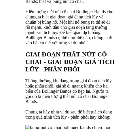
Bands: thắt và bung nút cổ chai.
Hiện tượng thắt nút cổ chai Bollinger Bands cho
chúng ta biết giai đoạn giá đang tích lũy và
chuẩn bị bùng nổ. Một khi nó bung ra thì sẽ đi
rất mạnh, khởi đầu cho giai đoạn tăng trưởng
mạnh sau tích lũy. Để biết giao dịch bằng
Bollinger Bands cụ thể như thế nào, chúng ta đi
vào bài cụ thể với từng ví dụ nhé.
GIAI ĐOẠN THẮT NÚT CỔ
CHAI - GIAI ĐOẠN GIÁ TÍCH
LŨY - PHÂN PHỐI
Thông thường khi đang trong giai đoạn tích lũy
hoặc phân phối, giá sẽ đi ngang khiến cho hai
biên của Bollinger Bands co hẹp lại. Người ta
gọi đó là hiện tượng thắt nút cổ chai Bollinger
Bands.
Chúng ta hãy nhìn ví dụ sau để biết giá có đang
trong quá trình tích lũy - phân phối hay không: