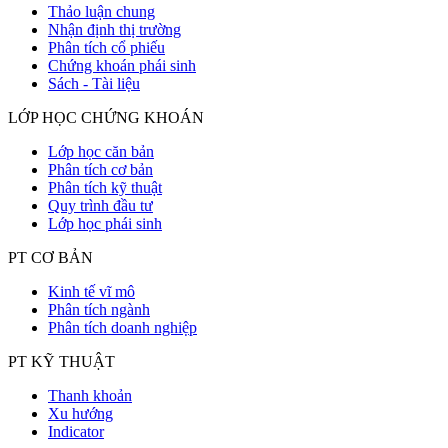
Thảo luận chung
Nhận định thị trường
Phân tích cổ phiếu
Chứng khoán phái sinh
Sách - Tài liệu
LỚP HỌC CHỨNG KHOÁN
Lớp học căn bản
Phân tích cơ bản
Phân tích kỹ thuật
Quy trình đầu tư
Lớp học phái sinh
PT CƠ BẢN
Kinh tế vĩ mô
Phân tích ngành
Phân tích doanh nghiệp
PT KỸ THUẬT
Thanh khoản
Xu hướng
Indicator