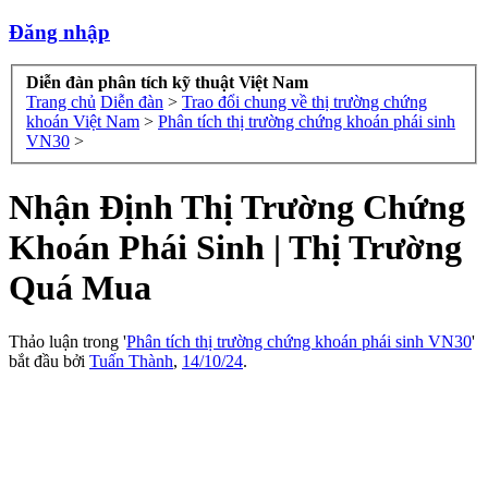
Đăng nhập
Diễn đàn phân tích kỹ thuật Việt Nam
Trang chủ
Diễn đàn
>
Trao đổi chung về thị trường chứng
khoán Việt Nam
>
Phân tích thị trường chứng khoán phái sinh
VN30
>
Nhận Định Thị Trường Chứng
Khoán Phái Sinh | Thị Trường
Quá Mua
Thảo luận trong '
Phân tích thị trường chứng khoán phái sinh VN30
'
bắt đầu bởi
Tuấn Thành
,
14/10/24
.