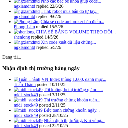
Nhờ các bác bẻ khoá giúp code...
ngxlamdntd
replied
22/6/26
1 link robot mua bán do tự tay...
ngxlamdntd
replied
9/6/26
Chia sẻ code amibroker báo điểm...
Phong Lâm
replied
15/5/26
CHIA SẺ BẢNG VOLUME THEO DÕI...
shenlong
replied
14/5/26
Xin code xuất dữ liệu chứng...
ngxlamdntd
replied
5/5/26
Đang tải...
Nhận định thị trường hàng ngày
VN-Index thủng 1.600, danh mục...
Tuấn Thành
posted
10/11/25
Tôi không lo thị trường giảm –...
midi_stock49
posted
3/11/25
Thị trường chứng khoán tuần...
midi_stock49
posted
2/11/25
Bức tranh chứng khoán ngày...
midi_stock49
posted
28/10/25
Nhận định thị trường: Khi vùng...
midi_stock49
posted
22/10/25