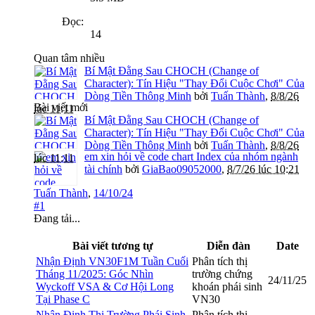
Đọc:
14
Quan tâm nhiều
Bí Mật Đằng Sau CHOCH (Change of
Character): Tín Hiệu "Thay Đổi Cuộc Chơi" Của
Dòng Tiền Thông Minh
bởi
Tuấn Thành
,
8/8/26
Bài viết mới
lúc 11:11
Bí Mật Đằng Sau CHOCH (Change of
Character): Tín Hiệu "Thay Đổi Cuộc Chơi" Của
Dòng Tiền Thông Minh
bởi
Tuấn Thành
,
8/8/26
em xin hỏi về code chart Index của nhóm ngành
lúc 11:11
tài chính
bởi
GiaBao09052000
,
8/7/26 lúc 10:21
Tuấn Thành
,
14/10/24
#1
Đang tải...
Bài viết tương tự
Diễn đàn
Date
Nhận Định VN30F1M Tuần Cuối
Phân tích thị
Tháng 11/2025: Góc Nhìn
trường chứng
24/11/25
Wyckoff VSA & Cơ Hội Long
khoán phái sinh
Tại Phase C
VN30
Nhận Định Thị Trường Phái Sinh
Phân tích thị