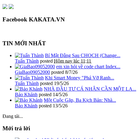
Facebook KAKATA.VN
TIN MỚI NHẤT
Bí Mật Đằng Sau CHOCH (Change...
Tuấn Thành
posted
Hôm nay lúc 11:11
em xin hỏi về code chart Index...
GiaBao09052000
posted
8/7/26
Khi Smart Money "Phá Vỡ Ranh...
Tuấn Thành
posted
19/5/26
NHÀ ĐẦU TƯ CÁ NHÂN CẦN MỘT LA...
Bảo Khánh
posted
14/5/26
Một Cuộc Gặp, Ba Kịch Bản: Nhà...
Bảo Khánh
posted
13/5/26
Đang tải...
Mới trả lời