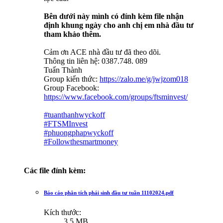
Bên dưới này mình có đính kèm file nhận
định khung ngày cho anh chị em nhà đầu tư
tham khảo thêm.
Cảm ơn ACE nhà đầu tư đã theo dõi.
Thông tin liên hệ: 0387.748. 089
Tuấn Thành
Group kiến thức:
https://zalo.me/g/jwjzom018
Group Facebook:
https://www.facebook.com/groups/ftsminvest/
#tuanthanhwyckoff
#FTSMInvest
#phuongphapwyckoff
#Followthesmartmoney
Các file đính kèm:
Báo cáo phân tích phái sinh đầu tư tuần 11102024.pdf
Kích thước:
3.5 MB