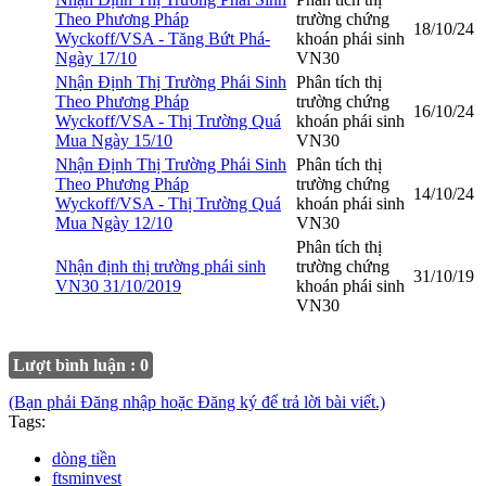
Theo Phương Pháp
trường chứng
18/10/24
Wyckoff/VSA - Tăng Bứt Phá-
khoán phái sinh
Ngày 17/10
VN30
Nhận Định Thị Trường Phái Sinh
Phân tích thị
Theo Phương Pháp
trường chứng
16/10/24
Wyckoff/VSA - Thị Trường Quá
khoán phái sinh
Mua Ngày 15/10
VN30
Nhận Định Thị Trường Phái Sinh
Phân tích thị
Theo Phương Pháp
trường chứng
14/10/24
Wyckoff/VSA - Thị Trường Quá
khoán phái sinh
Mua Ngày 12/10
VN30
Phân tích thị
Nhận định thị trường phái sinh
trường chứng
31/10/19
VN30 31/10/2019
khoán phái sinh
VN30
Lượt bình luận : 0
(Bạn phải Đăng nhập hoặc Đăng ký để trả lời bài viết.)
Tags:
dòng tiền
ftsminvest