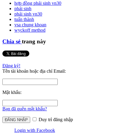
hợp đồng phái sinh vn30
phái sinh
phái sinh vn30
tuấn thành
vsa chung khoan
wyckoff method
Chia sẻ
trang này
Đăng ký!
Tên tài khoản hoặc địa chỉ Email:
Mật khẩu:
Bạn đã quên mật khẩu?
Duy trì đăng nhập
Login with Facebook