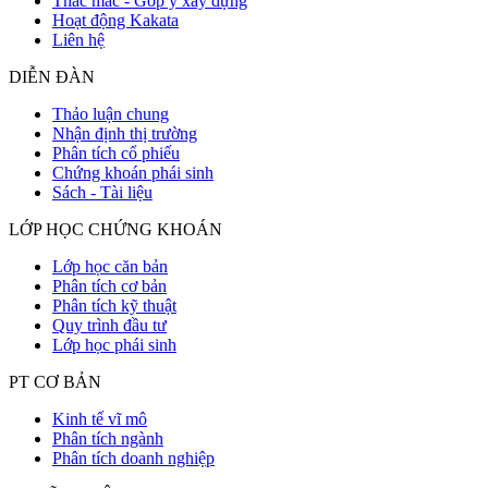
Thắc mắc - Góp ý xây dựng
Hoạt động Kakata
Liên hệ
DIỄN ĐÀN
Thảo luận chung
Nhận định thị trường
Phân tích cổ phiếu
Chứng khoán phái sinh
Sách - Tài liệu
LỚP HỌC CHỨNG KHOÁN
Lớp học căn bản
Phân tích cơ bản
Phân tích kỹ thuật
Quy trình đầu tư
Lớp học phái sinh
PT CƠ BẢN
Kinh tế vĩ mô
Phân tích ngành
Phân tích doanh nghiệp