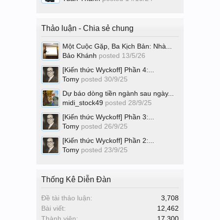
Thảo luận - Chia sẻ chung
Một Cuộc Gặp, Ba Kịch Bản: Nhà...
Bảo Khánh
posted
13/5/26
[Kiến thức Wyckoff] Phần 4:...
Tomy
posted
30/9/25
Dự báo dòng tiền ngành sau ngày...
midi_stock49
posted
28/9/25
[Kiến thức Wyckoff] Phần 3:...
Tomy
posted
26/9/25
[Kiến thức Wyckoff] Phần 2:...
Tomy
posted
23/9/25
Thống Kê Diễn Đàn
Đề tài thảo luận:
3,708
Bài viết:
12,462
Thành viên:
17,300