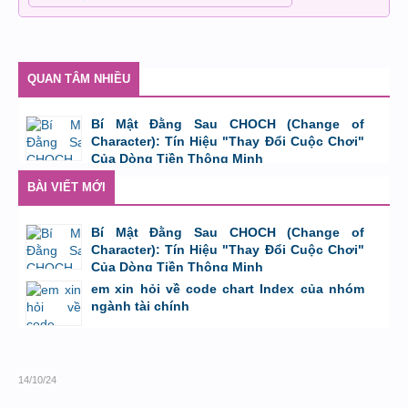
QUAN TÂM NHIỀU
Bí Mật Đằng Sau CHOCH (Change of
Character): Tín Hiệu "Thay Đổi Cuộc Chơi"
Của Dòng Tiền Thông Minh
bởi
Tuấn Thành
,
8/8/26 lúc 11:11
BÀI VIẾT MỚI
Bí Mật Đằng Sau CHOCH (Change of
Character): Tín Hiệu "Thay Đổi Cuộc Chơi"
Của Dòng Tiền Thông Minh
bởi
Tuấn Thành
,
8/8/26 lúc 11:11
em xin hỏi về code chart Index của nhóm
ngành tài chính
bởi
GiaBao09052000
,
8/7/26 lúc 10:21
14/10/24