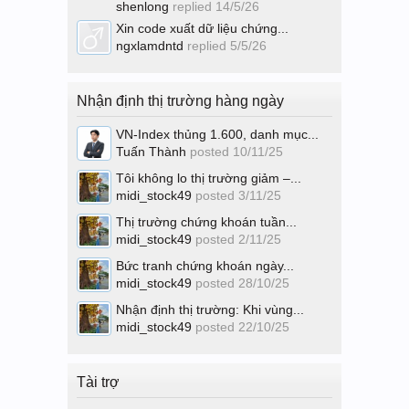
shenlong
replied
14/5/26
Xin code xuất dữ liệu chứng...
ngxlamdntd
replied
5/5/26
Nhận định thị trường hàng ngày
VN-Index thủng 1.600, danh mục...
Tuấn Thành
posted
10/11/25
Tôi không lo thị trường giảm –...
midi_stock49
posted
3/11/25
Thị trường chứng khoán tuần...
midi_stock49
posted
2/11/25
Bức tranh chứng khoán ngày...
midi_stock49
posted
28/10/25
Nhận định thị trường: Khi vùng...
midi_stock49
posted
22/10/25
Tài trợ