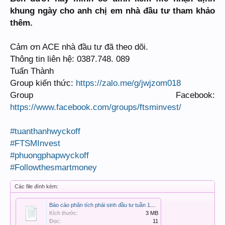
khung ngày cho anh chị em nhà đầu tư tham khảo
thêm.
Cảm ơn ACE nhà đầu tư đã theo dõi.
Thông tin liên hệ: 0387.748. 089
Tuấn Thành
Group kiến thức:
https://zalo.me/g/jwjzom018
Group Facebook:
https://www.facebook.com/groups/ftsminvest/
#tuanthanhwyckoff
#FTSMInvest
#phuongphapwyckoff
#Followthesmartmoney
Các file đính kèm:
Báo cáo phân tích phái sinh đầu tư tuần 12102024.pdf
Kích thước:
3 MB
Đọc:
11