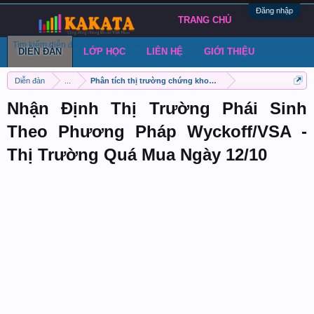
Đăng nhập
TRANG CHỦ
Tìm kiếm diễn đàn
Bài viết gần đây
Đăng chủ đề
DIỄN ĐÀN
LỚP HỌC
LIÊN HỆ
GIỚI THIỆU
Diễn đàn
...
Phân tích thị trường chứng khoán phái sinh VN30
Nhận Định Thị Trường Phái Sinh
Theo Phương Pháp Wyckoff/VSA -
Thị Trường Quá Mua Ngày 12/10