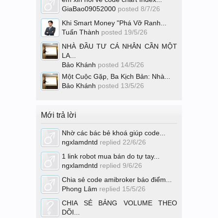
GiaBao09052000
posted
8/7/26
Khi Smart Money "Phá Vỡ Ranh...
Tuấn Thành
posted
19/5/26
NHÀ ĐẦU TƯ CÁ NHÂN CẦN MỘT
LA...
Bảo Khánh
posted
14/5/26
Một Cuộc Gặp, Ba Kịch Bản: Nhà...
Bảo Khánh
posted
13/5/26
Mới trả lời
Nhờ các bác bẻ khoá giúp code...
ngxlamdntd
replied
22/6/26
1 link robot mua bán do tự tay...
ngxlamdntd
replied
9/6/26
Chia sẻ code amibroker báo điểm...
Phong Lâm
replied
15/5/26
CHIA SẺ BẢNG VOLUME THEO
DÕI...