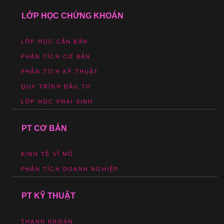
LỚP HỌC CHỨNG KHOÁN
LỚP HỌC CĂN BẢN
PHÂN TÍCH CƠ BẢN
PHÂN TÍCH KỸ THUẬT
QUY TRÌNH ĐẦU TƯ
LỚP HỌC PHÁI SINH
PT CƠ BẢN
KINH TẾ VĨ MÔ
PHÂN TÍCH DOANH NGHIỆP
PT KỸ THUẬT
THANH KHOẢN