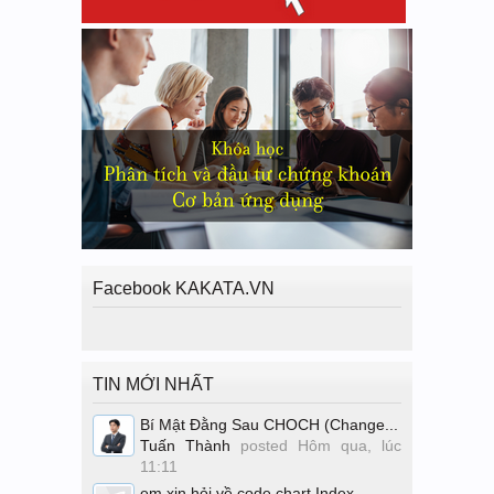
Facebook KAKATA.VN
TIN MỚI NHẤT
Bí Mật Đằng Sau CHOCH (Change...
Tuấn Thành
posted
Hôm qua, lúc
11:11
em xin hỏi về code chart Index...