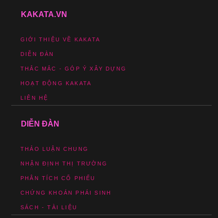
KAKATA.VN
GIỚI THIỆU VỀ KAKATA
DIỄN ĐÀN
THẮC MẮC - GÓP Ý XÂY DỰNG
HOẠT ĐỘNG KAKATA
LIÊN HỆ
DIỄN ĐÀN
THẢO LUẬN CHUNG
NHẬN ĐỊNH THỊ TRƯỜNG
PHÂN TÍCH CỔ PHIẾU
CHỨNG KHOÁN PHÁI SINH
SÁCH - TÀI LIỆU