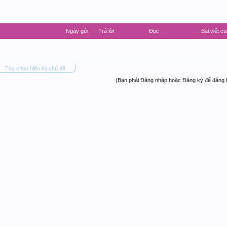
Ngày gửi
Trả lời
Đọc
Bài viết cu
Tùy chọn hiển thị chủ đề
(Bạn phải Đăng nhập hoặc Đăng ký để đăng b