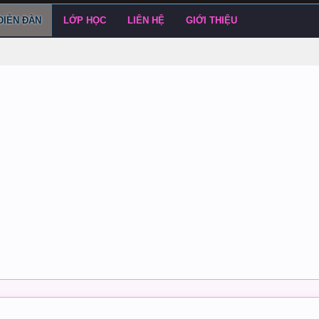
DIỄN ĐÀN
LỚP HỌC
LIÊN HỆ
GIỚI THIỆU