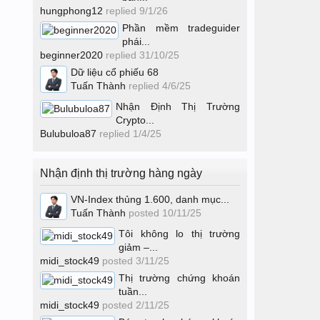
hungphong12
replied
9/1/26
Phần mềm tradeguider
phái...
beginner2020
replied
31/10/25
Dữ liệu cổ phiếu 68
Tuấn Thành
replied
4/6/25
Nhận Định Thị Trường
Crypto...
Bulubuloa87
replied
1/4/25
Nhận định thị trường hàng ngày
VN-Index thủng 1.600, danh mục...
Tuấn Thành
posted
10/11/25
Tôi không lo thị trường
giảm –...
midi_stock49
posted
3/11/25
Thị trường chứng khoán
tuần...
midi_stock49
posted
2/11/25