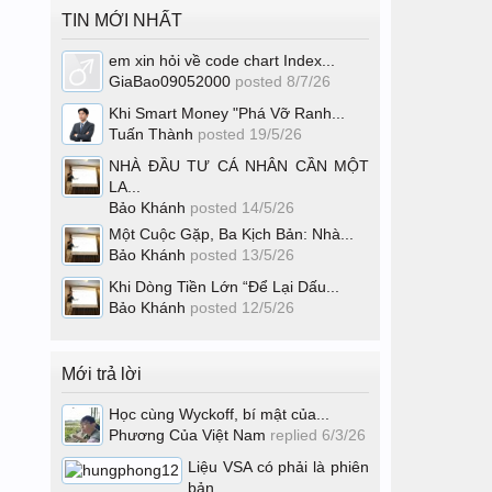
TIN MỚI NHẤT
em xin hỏi về code chart Index...
GiaBao09052000
posted
8/7/26
Khi Smart Money "Phá Vỡ Ranh...
Tuấn Thành
posted
19/5/26
NHÀ ĐẦU TƯ CÁ NHÂN CẦN MỘT
LA...
Bảo Khánh
posted
14/5/26
Một Cuộc Gặp, Ba Kịch Bản: Nhà...
Bảo Khánh
posted
13/5/26
Khi Dòng Tiền Lớn “Để Lại Dấu...
Bảo Khánh
posted
12/5/26
Mới trả lời
Học cùng Wyckoff, bí mật của...
Phương Của Việt Nam
replied
6/3/26
Liệu VSA có phải là phiên
bản...