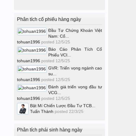
Phân tích cổ phiếu hàng ngày
Đầu Tư Chứng Khoán Việt
Nam: Cổ...
tohuan1996
posted
12/5/25
Báo Cáo Phân Tích Cổ
Phiếu VCI...
tohuan1996
posted
12/5/25
GVR: Triển vọng ngành cao
su...
tohuan1996
posted
12/5/25
Đánh giá triển vọng đầu tư
VCG...
tohuan1996
posted
12/5/25
Bật Mí Chiến Lược Đầu Tư TCB...
Tuấn Thành
posted
22/3/25
Phân tích phái sinh hàng ngày