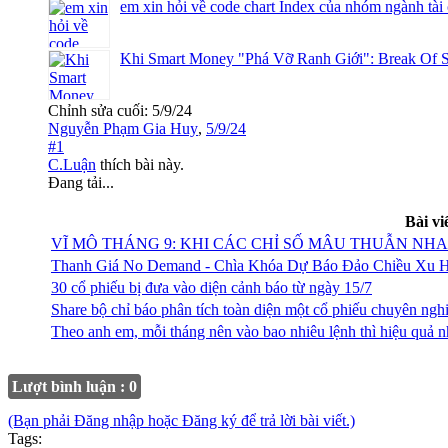
em xin hỏi về code chart Index của nhóm ngành tài
Khi Smart Money "Phá Vỡ Ranh Giới": Break Of S
Chỉnh sửa cuối:
5/9/24
Nguyễn Phạm Gia Huy
,
5/9/24
#1
C.Luận
thích bài này.
Đang tải...
Bài vi
VĨ MÔ THÁNG 9: KHI CÁC CHỈ SỐ MÂU THUẪN NHA
Thanh Giá No Demand - Chìa Khóa Dự Báo Đảo Chiều Xu 
30 cổ phiếu bị đưa vào diện cảnh báo từ ngày 15/7
Share bộ chỉ báo phân tích toàn diện một cổ phiếu chuyên ngh
Theo anh em, mỗi tháng nên vào bao nhiêu lệnh thì hiệu quả n
Lượt bình luận : 0
(Bạn phải Đăng nhập hoặc Đăng ký để trả lời bài viết.)
Tags: