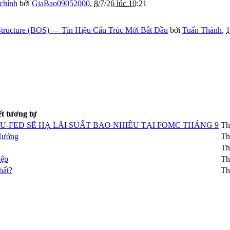
 chính
bởi
GiaBao09052000
,
8/7/26 lúc 10:21
tructure (BOS) — Tín Hiệu Cấu Trúc Mới Bắt Đầu
bởi
Tuấn Thành
,
1
ết tương tự
U-FED SẼ HẠ LÃI SUẤT BAO NHIÊU TẠI FOMC THÁNG 9
Th
Hướng
Th
Th
iệp
Th
hất?
Th