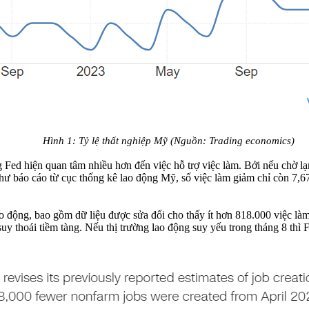
Hình 1: Tỷ lệ thất nghiệp Mỹ (Nguồn: Trading economics)
Fed hiện quan tâm nhiều hơn đến việc hỗ trợ việc làm. Bởi nếu chờ lạm
hư báo cáo từ cục thống kê lao động Mỹ, số việc làm giảm chỉ còn 7,67
o động, bao gồm dữ liệu được sửa đổi cho thấy ít hơn 818.000 việc làm
uy thoái tiềm tàng. Nếu thị trường lao động suy yếu trong tháng 8 thì