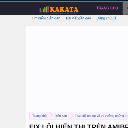
TRANG CHỦ
Tìm kiếm diễn đàn
Bài viết gần đây
Đăng chủ đề
Trang chủ
Diễn đàn
Trao đổi chung về thị trường chứng k
FIX LỖI HIỂN THỊ TRÊN AMI