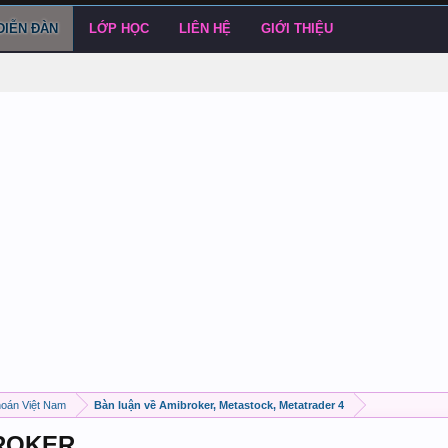
DIỄN ĐÀN
LỚP HỌC
LIÊN HỆ
GIỚI THIỆU
hoán Việt Nam
Bàn luận về Amibroker, Metastock, Metatrader 4
BROKER