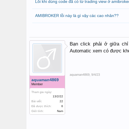
Lỗi khi dùng code đã có từ trading view ở amibroke
AMIBROKER lỗi này là gì vậy các cao nhân??
Bạn click phải ở giữa ch
Automatic xem có được kh
aquaman4869
,
9/4/23
aquaman4869
Member
Tham gia ngày:
13/2/22
Bài viết:
22
Đã được thích:
6
Giới tính:
Nam