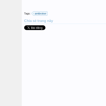
Tags:
amibroker
Chia sẻ
trang này