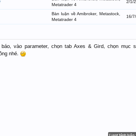
r
2/1/
Metatrader 4
Bàn luận về Amibroker, Metastock,
16/7
Metatrader 4
ỉ báo, vào parameter, chọn tab Axes & Gird, chọn mục s
ông nhé.
Lượt bình luận 