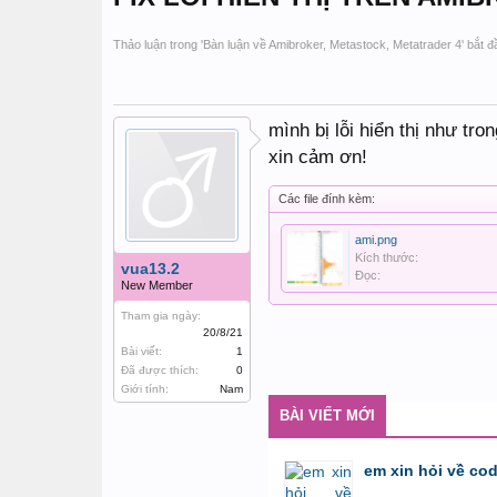
Thảo luận trong '
Bàn luận về Amibroker, Metastock, Metatrader 4
' bắt 
mình bị lỗi hiển thị như tron
xin cảm ơn!
Các file đính kèm:
ami.png
Kích thước:
vua13.2
Đọc:
New Member
Tham gia ngày:
20/8/21
Bài viết:
1
Đã được thích:
0
Giới tính:
Nam
BÀI VIẾT MỚI
em xin hỏi về co