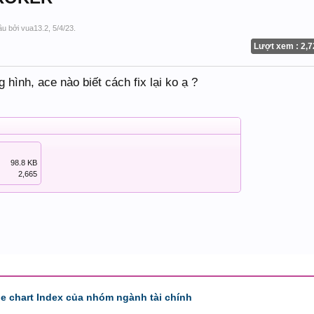
đầu bởi
vua13.2
,
5/4/23
.
Lượt xem : 2,7
g hình, ace nào biết cách fix lại ko ạ ?
98.8 KB
2,665
de chart Index của nhóm ngành tài chính