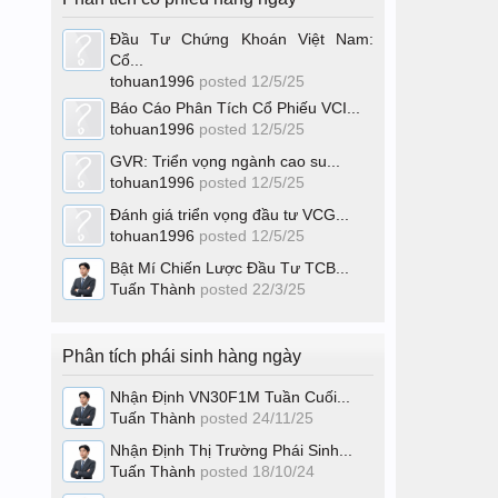
Đầu Tư Chứng Khoán Việt Nam:
Cổ...
tohuan1996
posted
12/5/25
Báo Cáo Phân Tích Cổ Phiếu VCI...
tohuan1996
posted
12/5/25
GVR: Triển vọng ngành cao su...
tohuan1996
posted
12/5/25
Đánh giá triển vọng đầu tư VCG...
tohuan1996
posted
12/5/25
Bật Mí Chiến Lược Đầu Tư TCB...
Tuấn Thành
posted
22/3/25
Phân tích phái sinh hàng ngày
Nhận Định VN30F1M Tuần Cuối...
Tuấn Thành
posted
24/11/25
Nhận Định Thị Trường Phái Sinh...
Tuấn Thành
posted
18/10/24