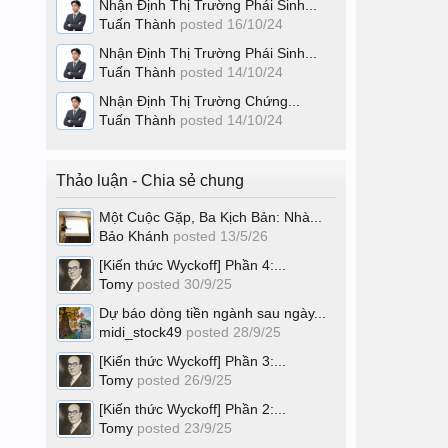
Nhận Định Thị Trường Phái Sinh...
Tuấn Thành
posted
16/10/24
Nhận Định Thị Trường Phái Sinh...
Tuấn Thành
posted
14/10/24
Nhận Định Thị Trường Chứng...
Tuấn Thành
posted
14/10/24
Thảo luận - Chia sẻ chung
Một Cuộc Gặp, Ba Kịch Bản: Nhà...
Bảo Khánh
posted
13/5/26
[Kiến thức Wyckoff] Phần 4:...
Tomy
posted
30/9/25
Dự báo dòng tiền ngành sau ngày...
midi_stock49
posted
28/9/25
[Kiến thức Wyckoff] Phần 3:...
Tomy
posted
26/9/25
[Kiến thức Wyckoff] Phần 2:...
Tomy
posted
23/9/25