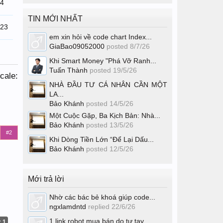
24
TIN MỚI NHẤT
/23
em xin hỏi về code chart Index...
GiaBao09052000
posted
8/7/26
Khi Smart Money "Phá Vỡ Ranh...
Tuấn Thành
posted
19/5/26
cale:
NHÀ ĐẦU TƯ CÁ NHÂN CẦN MỘT
LA...
Bảo Khánh
posted
14/5/26
Một Cuộc Gặp, Ba Kịch Bản: Nhà...
Bảo Khánh
posted
13/5/26
#2
Khi Dòng Tiền Lớn “Để Lại Dấu...
Bảo Khánh
posted
12/5/26
Mới trả lời
Nhờ các bác bẻ khoá giúp code...
ngxlamdntd
replied
22/6/26
1 link robot mua bán do tự tay...
: 1