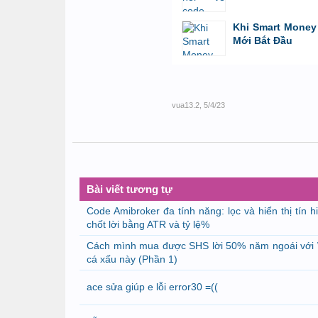
bởi
GiaBao09052000
,
8/7/26 lúc 10:21
Khi Smart Money 
Mới Bắt Đầu
bởi
Tuấn Thành
,
19/5/26 lúc 22:32
vua13.2
,
5/4/23
Bài viết tương tự
Code Amibroker đa tính năng: lọc và hiển thị tín
chốt lời bằng ATR và tỷ lệ%
Cách mình mua được SHS lời 50% năm ngoái với 
cá xấu này (Phần 1)
ace sửa giúp e lỗi error30 =((