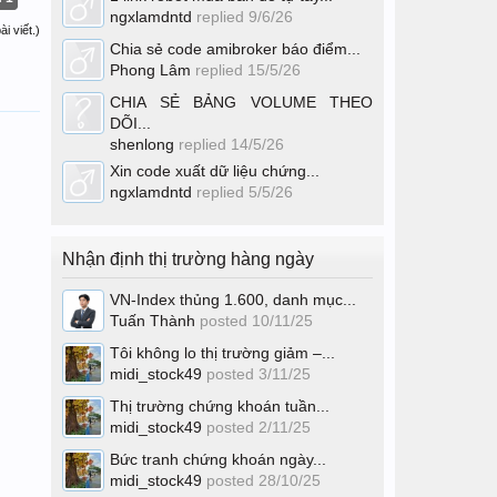
ngxlamdntd
replied
9/6/26
i viết.)
Chia sẻ code amibroker báo điểm...
Phong Lâm
replied
15/5/26
CHIA SẺ BẢNG VOLUME THEO
DÕI...
shenlong
replied
14/5/26
Xin code xuất dữ liệu chứng...
ngxlamdntd
replied
5/5/26
Nhận định thị trường hàng ngày
VN-Index thủng 1.600, danh mục...
Tuấn Thành
posted
10/11/25
Tôi không lo thị trường giảm –...
midi_stock49
posted
3/11/25
Thị trường chứng khoán tuần...
midi_stock49
posted
2/11/25
Bức tranh chứng khoán ngày...
midi_stock49
posted
28/10/25