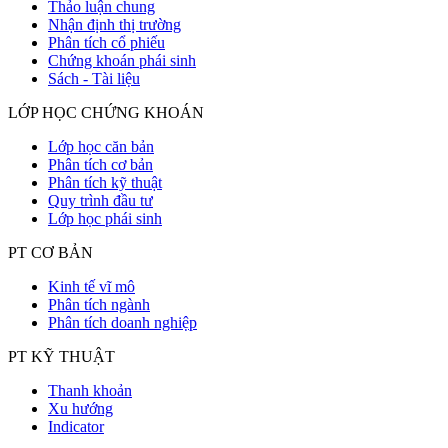
Thảo luận chung
Nhận định thị trường
Phân tích cổ phiếu
Chứng khoán phái sinh
Sách - Tài liệu
LỚP HỌC CHỨNG KHOÁN
Lớp học căn bản
Phân tích cơ bản
Phân tích kỹ thuật
Quy trình đầu tư
Lớp học phái sinh
PT CƠ BẢN
Kinh tế vĩ mô
Phân tích ngành
Phân tích doanh nghiệp
PT KỸ THUẬT
Thanh khoản
Xu hướng
Indicator