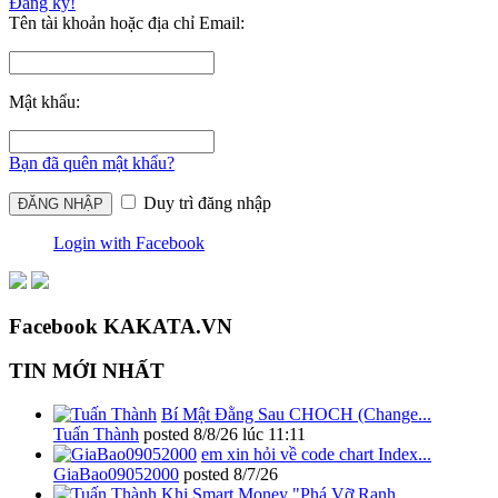
Đăng ký!
Tên tài khoản hoặc địa chỉ Email:
Mật khẩu:
Bạn đã quên mật khẩu?
Duy trì đăng nhập
Login with Facebook
Facebook KAKATA.VN
TIN MỚI NHẤT
Bí Mật Đằng Sau CHOCH (Change...
Tuấn Thành
posted
8/8/26 lúc 11:11
em xin hỏi về code chart Index...
GiaBao09052000
posted
8/7/26
Khi Smart Money "Phá Vỡ Ranh...