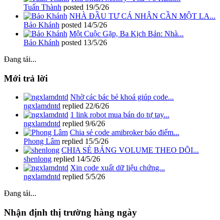
Tuấn Thành
posted
19/5/26
NHÀ ĐẦU TƯ CÁ NHÂN CẦN MỘT LA...
Bảo Khánh
posted
14/5/26
Một Cuộc Gặp, Ba Kịch Bản: Nhà...
Bảo Khánh
posted
13/5/26
Đang tải...
Mới trả lời
Nhờ các bác bẻ khoá giúp code...
ngxlamdntd
replied
22/6/26
1 link robot mua bán do tự tay...
ngxlamdntd
replied
9/6/26
Chia sẻ code amibroker báo điểm...
Phong Lâm
replied
15/5/26
CHIA SẺ BẢNG VOLUME THEO DÕI...
shenlong
replied
14/5/26
Xin code xuất dữ liệu chứng...
ngxlamdntd
replied
5/5/26
Đang tải...
Nhận định thị trường hàng ngày