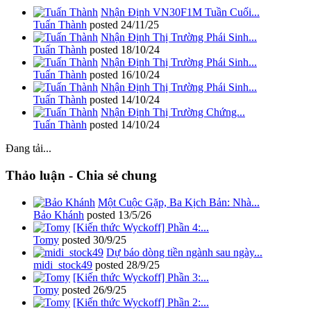
Nhận Định VN30F1M Tuần Cuối...
Tuấn Thành
posted
24/11/25
Nhận Định Thị Trường Phái Sinh...
Tuấn Thành
posted
18/10/24
Nhận Định Thị Trường Phái Sinh...
Tuấn Thành
posted
16/10/24
Nhận Định Thị Trường Phái Sinh...
Tuấn Thành
posted
14/10/24
Nhận Định Thị Trường Chứng...
Tuấn Thành
posted
14/10/24
Đang tải...
Thảo luận - Chia sẻ chung
Một Cuộc Gặp, Ba Kịch Bản: Nhà...
Bảo Khánh
posted
13/5/26
[Kiến thức Wyckoff] Phần 4:...
Tomy
posted
30/9/25
Dự báo dòng tiền ngành sau ngày...
midi_stock49
posted
28/9/25
[Kiến thức Wyckoff] Phần 3:...
Tomy
posted
26/9/25
[Kiến thức Wyckoff] Phần 2:...