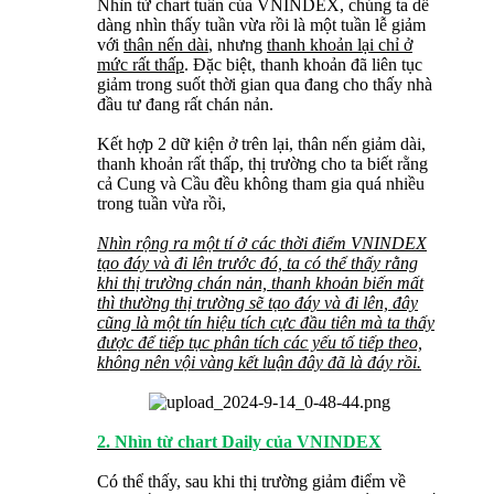
Nhìn từ chart tuần của VNINDEX, chúng ta dễ
dàng nhìn thấy tuần vừa rồi là một tuần lễ giảm
với
thân nến dài
, nhưng
thanh khoản lại chỉ ở
mức rất thấp
. Đặc biệt, thanh khoản đã liên tục
giảm trong suốt thời gian qua đang cho thấy nhà
đầu tư đang rất chán nản.
Kết hợp 2 dữ kiện ở trên lại, thân nến giảm dài,
thanh khoản rất thấp, thị trường cho ta biết rằng
cả Cung và Cầu đều không tham gia quá nhiều
trong tuần vừa rồi,
Nhìn rộng ra một tí ở các thời điểm VNINDEX
tạo đáy và đi lên trước đó, ta có thể thấy rằng
khi thị trường chán nản, thanh khoản biến mất
thì thường thị trường sẽ tạo đáy và đi lên, đây
cũng là một tín hiệu tích cực đầu tiên mà ta thấy
được để tiếp tục phân tích các yếu tố tiếp theo,
không nên vội vàng kết luận đây đã là đáy rồi.
2. Nhìn từ chart Daily của VNINDEX
Có thể thấy, sau khi thị trường giảm điểm về