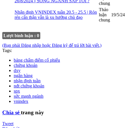
26/8/2024 || SÓNG NGÀNH SẮP TỚI ?
chung
Thảo
Nhận định VNINDEX tuần 20.5 - 25.5 | Rón
luận
19/5/24
rén cẩn thận vẫn là xu hướng chủ đạo
chung
Lượt bình luận : 0
(Bạn phải Đăng nhập hoặc Đăng ký để trả lời bài viết.)
Tags:
bảng chấm điểm cổ phiếu
chứng khoán
dxy
ngân hàng
nhận định tuần
nđt chứng khoán
spx
sức mạnh ngành
vnindex
Chia sẻ
trang này
Tweet