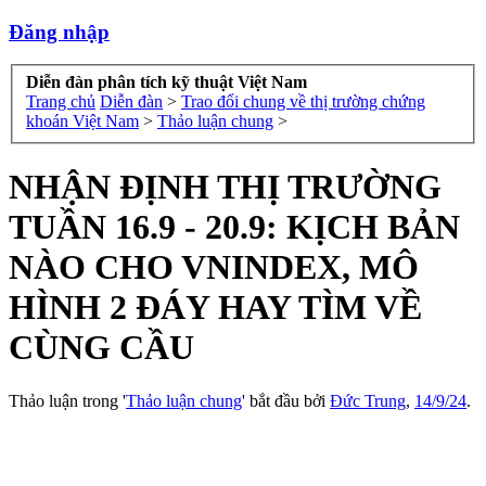
Đăng nhập
Diễn đàn phân tích kỹ thuật Việt Nam
Trang chủ
Diễn đàn
>
Trao đổi chung về thị trường chứng
khoán Việt Nam
>
Thảo luận chung
>
NHẬN ĐỊNH THỊ TRƯỜNG
TUẦN 16.9 - 20.9: KỊCH BẢN
NÀO CHO VNINDEX, MÔ
HÌNH 2 ĐÁY HAY TÌM VỀ
CÙNG CẦU
Thảo luận trong '
Thảo luận chung
' bắt đầu bởi
Đức Trung
,
14/9/24
.