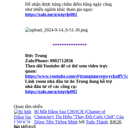
Để nhận được bảng chấm điểm hằng ngày cũng
như nhiều ngành khác tham gia ngay:
https://zalo.me/g/njqylp002
***************
Đức Trung
Zalo/Phone: 0902712858
Theo dõi Youtube để có thể xem video trực
quan:
https://www.youtube.com/@trungnguyenwyckoffVS
Link room nhà đầu tư do Trung đang hỗ trợ
nhà đầu tư về các công cụ:
https://zalo.me/g/njqylp002
Quan tâm nhiều
Bí Mật Đằng Sau CHOCH (Change of
Character): Tín Hiệu "Thay Đổi Cuộc Chơi" Của
Dòng Tiền Thông Minh
bởi
Tuấn Thành
,
8/8/26
Bài viết mới
lúc 11:11