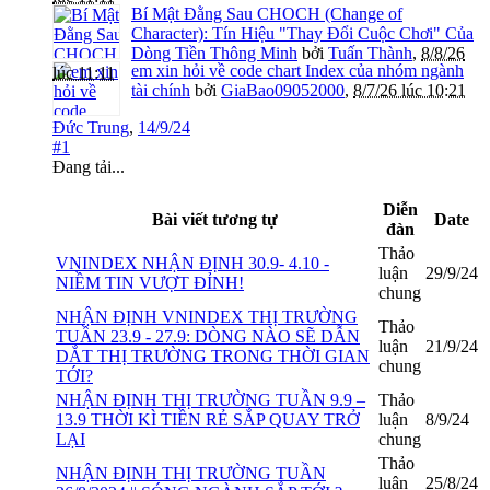
Bí Mật Đằng Sau CHOCH (Change of
Character): Tín Hiệu "Thay Đổi Cuộc Chơi" Của
Dòng Tiền Thông Minh
bởi
Tuấn Thành
,
8/8/26
em xin hỏi về code chart Index của nhóm ngành
lúc 11:11
tài chính
bởi
GiaBao09052000
,
8/7/26 lúc 10:21
Đức Trung
,
14/9/24
#1
Đang tải...
Diễn
Bài viết tương tự
Date
đàn
Thảo
VNINDEX NHẬN ĐỊNH 30.9- 4.10 -
luận
29/9/24
NIỀM TIN VƯỢT ĐỈNH!
chung
NHẬN ĐỊNH VNINDEX THỊ TRƯỜNG
Thảo
TUẦN 23.9 - 27.9: DÒNG NÀO SẼ DẪN
luận
21/9/24
DẮT THỊ TRƯỜNG TRONG THỜI GIAN
chung
TỚI?
NHẬN ĐỊNH THỊ TRƯỜNG TUẦN 9.9 –
Thảo
13.9 THỜI KÌ TIỀN RẺ SẮP QUAY TRỞ
luận
8/9/24
LẠI
chung
Thảo
NHẬN ĐỊNH THỊ TRƯỜNG TUẦN
luận
25/8/24