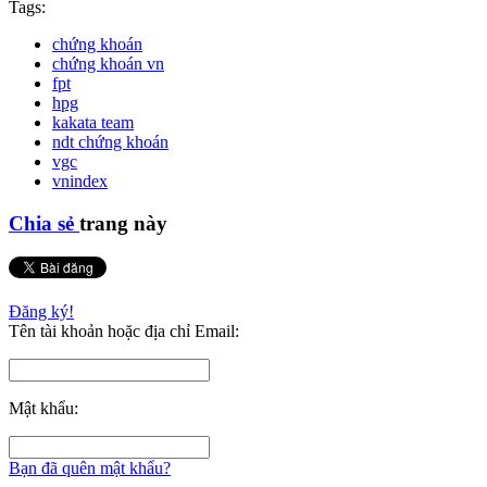
Tags:
chứng khoán
chứng khoán vn
fpt
hpg
kakata team
ndt chứng khoán
vgc
vnindex
Chia sẻ
trang này
Đăng ký!
Tên tài khoản hoặc địa chỉ Email:
Mật khẩu:
Bạn đã quên mật khẩu?