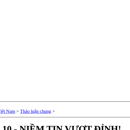
Việt Nam
>
Thảo luận chung
>
.10 - NIỀM TIN VƯỢT ĐỈNH!