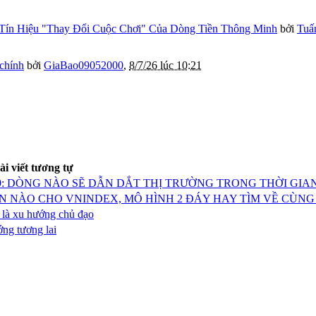
Tín Hiệu "Thay Đổi Cuộc Chơi" Của Dòng Tiền Thông Minh
bởi
Tuấ
 chính
bởi
GiaBao09052000
,
8/7/26 lúc 10:21
ài viết tương tự
.9: DÒNG NÀO SẼ DẪN DẮT THỊ TRƯỜNG TRONG THỜI GIAN
BẢN NÀO CHO VNINDEX, MÔ HÌNH 2 ĐÁY HAY TÌM VỀ CÙN
 là xu hướng chủ đạo
ng tương lai