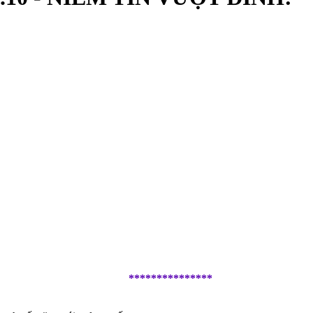
***************