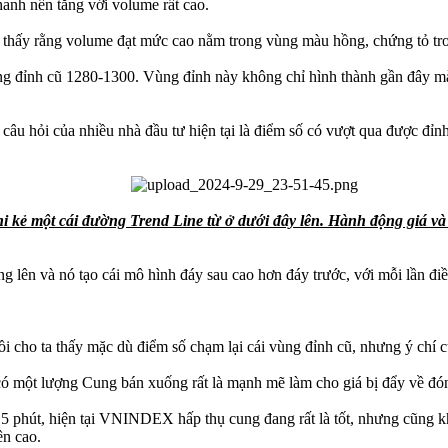
anh nến tăng với volume rất cao.
hấy rằng volume đạt mức cao nằm trong vùng màu hồng, chứng tỏ trong
 đỉnh cũ 1280-1300. Vùng đỉnh này không chỉ hình thành gần đây mà
u hỏi của nhiều nhà đầu tư hiện tại là điểm số có vượt qua được đ
y khi kẻ một cái đường Trend Line từ ở dưới đây lên. Hành động g
ăng lên và nó tạo cái mô hình đáy sau cao hơn đáy trước, với mỗi lần đ
i cho ta thấy mặc dù điểm số chạm lại cái vùng đỉnh cũ, nhưng ý chí 
có một lượng Cung bán xuống rất là mạnh mẽ làm cho giá bị đẩy về đ
 15 phút, hiện tại VNINDEX hấp thụ cung đang rất là tốt, nhưng cũng k
ên cao.