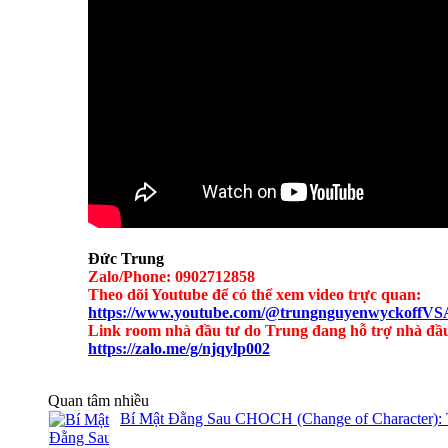
Đức Trung
Zalo/Phone: 0902712858
Theo dõi Youtube để có thể xem video trực quan:
https://www.youtube.com/@trungnguyenwyckoffVS
Link room nhà đầu tư do Trung đang hỗ trợ nhà đầu 
https://zalo.me/g/njqylp002
Quan tâm nhiều
Bí Mật Đằng Sau CHOCH (Change of Character): 