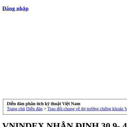
Đăng nhập
Diễn đàn phân tích kỹ thuật Việt Nam
Trang chủ
Diễn đàn
>
Trao đổi chung về thị trường chứng khoán 
VNINDEX NHẬN ĐỊNH 30.9- 4