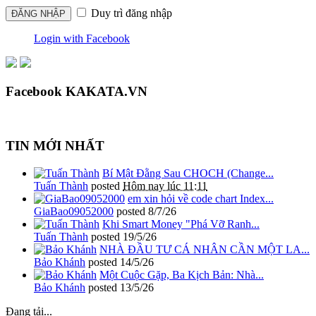
Duy trì đăng nhập
Login with Facebook
Facebook KAKATA.VN
TIN MỚI NHẤT
Bí Mật Đằng Sau CHOCH (Change...
Tuấn Thành
posted
Hôm nay lúc 11:11
em xin hỏi về code chart Index...
GiaBao09052000
posted
8/7/26
Khi Smart Money "Phá Vỡ Ranh...
Tuấn Thành
posted
19/5/26
NHÀ ĐẦU TƯ CÁ NHÂN CẦN MỘT LA...
Bảo Khánh
posted
14/5/26
Một Cuộc Gặp, Ba Kịch Bản: Nhà...
Bảo Khánh
posted
13/5/26
Đang tải...