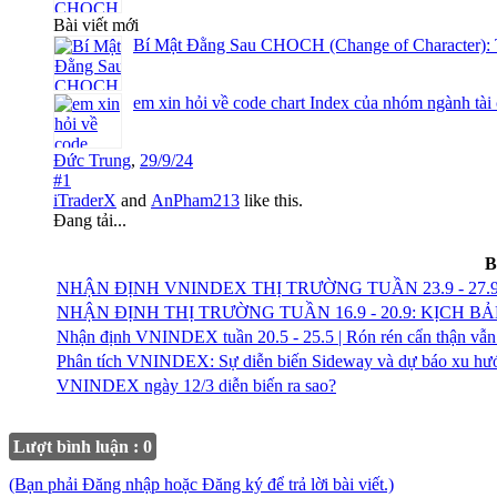
Bài viết mới
Bí Mật Đằng Sau CHOCH (Change of Character): 
em xin hỏi về code chart Index của nhóm ngành tài
Đức Trung
,
29/9/24
#1
iTraderX
and
AnPham213
like this.
Đang tải...
B
NHẬN ĐỊNH VNINDEX THỊ TRƯỜNG TUẦN 23.9 - 27
NHẬN ĐỊNH THỊ TRƯỜNG TUẦN 16.9 - 20.9: KỊCH 
Nhận định VNINDEX tuần 20.5 - 25.5 | Rón rén cẩn thận vẫn
Phân tích VNINDEX: Sự diễn biến Sideway và dự báo xu hướ
VNINDEX ngày 12/3 diễn biến ra sao?
Lượt bình luận : 0
(Bạn phải Đăng nhập hoặc Đăng ký để trả lời bài viết.)