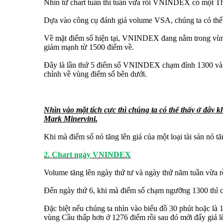
Nhìn từ chart tuần thì tuần vừa rồi VNINDEX có một Th
Dựa vào công cụ đánh giá volume VSA, chúng ta có thể t
Về mặt điểm số hiện tại, VNINDEX đang nằm trong vùng
giảm mạnh từ 1500 điểm về.
Đây là lần thứ 5 điểm số VNINDEX chạm đỉnh 1300 và câ
chỉnh về vùng điểm số bên dưới.
Nhìn vào mặt tích cực thì chúng ta có thể thấy ở đâ
Mark Minervini.
Khi mà điểm số nó tăng lên giá của một loại tài sản nó t
2. Chart ngày VNINDEX
Volume tăng lên ngày thứ tư và ngày thứ năm tuần vừa rồ
Đến ngày thứ 6, khi mà điểm số chạm ngưỡng 1300 thì 
Đặc biệt nếu chúng ta nhìn vào biểu đồ 30 phút hoặc là
vùng Cầu thấp hơn ở 1276 điểm rồi sau đó mới đẩy giá l