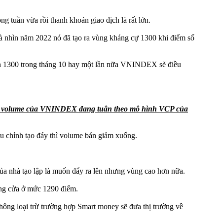
 tuần vừa rồi thanh khoản giao dịch là rất lớn.
 nhìn năm 2022 nó đã tạo ra vùng kháng cự 1300 khi điểm số
ỉnh 1300 trong tháng 10 hay một lần nữa VNINDEX sẽ điều
iá và volume của VNINDEX đang tuân theo mô hình VCP của
iều chỉnh tạo đáy thì volume bán giảm xuống.
của nhà tạo lập là muốn đẩy ra lên nhưng vùng cao hơn nữa.
óng cửa ở mức 1290 điểm.
hông loại trừ trường hợp Smart money sẽ đưa thị trường về