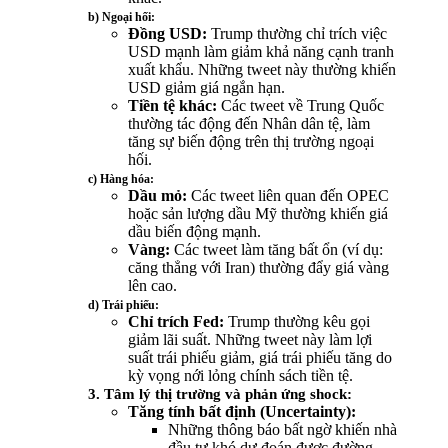
b) Ngoại hối:
Đồng USD:
Trump thường chỉ trích việc
USD mạnh làm giảm khả năng cạnh tranh
xuất khẩu. Những tweet này thường khiến
USD giảm giá ngắn hạn.
Tiền tệ khác:
Các tweet về Trung Quốc
thường tác động đến Nhân dân tệ, làm
tăng sự biến động trên thị trường ngoại
hối.
c) Hàng hóa:
Dầu mỏ:
Các tweet liên quan đến OPEC
hoặc sản lượng dầu Mỹ thường khiến giá
dầu biến động mạnh.
Vàng:
Các tweet làm tăng bất ổn (ví dụ:
căng thẳng với Iran) thường đẩy giá vàng
lên cao.
d) Trái phiếu:
Chỉ trích Fed:
Trump thường kêu gọi
giảm lãi suất. Những tweet này làm lợi
suất trái phiếu giảm, giá trái phiếu tăng do
kỳ vọng nới lỏng chính sách tiền tệ.
3. Tâm lý thị trường và phản ứng shock:
Tăng tính bất định (Uncertainty):
Những thông báo bất ngờ khiến nhà
đầu tư khó dự đoán được đường