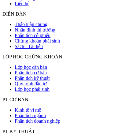
Liên hệ
DIỄN ĐÀN
Thảo luận chung
Nhận định thị trường
Phân tích cổ phiếu
Chứng khoán phái sinh
Sách - Tài liệu
LỚP HỌC CHỨNG KHOÁN
Lớp học căn bản
Phân tích cơ bản
Phân tích kỹ thuật
Quy trình đầu tư
Lớp học phái sinh
PT CƠ BẢN
Kinh tế vĩ mô
Phân tích ngành
Phân tích doanh nghiệp
PT KỸ THUẬT