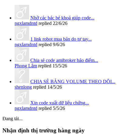
Nhờ các bác bẻ khoá giúp code...
ngxlamdntd
replied
22/6/26
1 link robot mua bán do tự tay...
ngxlamdntd
replied
9/6/26
Chia sẻ code amibroker báo điểm...
Phong Lâm
replied
15/5/26
CHIA SẺ BẢNG VOLUME THEO DÕI...
shenlong
replied
14/5/26
Xin code xuất dữ liệu chứng...
ngxlamdntd
replied
5/5/26
Đang tải...
Nhận định thị trường hàng ngày