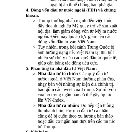
ngại bị áp thuế chống bán phá giá.
4. Dòng vốn đầu tư nước ngoài (FDI) và chứng
khoán:
Trump thường nhấn mạnh đến việc thúc
đẩy doanh nghiệp Mỹ quay trở về sản xuất
nội địa, làm giảm dòng vốn từ Mỹ ra nước
ngoài. Điều này tạo áp lực giảm lên các
dòng vốn đầu tư vào Việt Nam.
Tuy nhiên, trong bối cảnh Trung Quốc bị
ảnh hưởng nặng nề, Việt Nam lại thu hút
nhiều sự chú ý của các quỹ đầu tư quốc tế,
giúp cân bằng tác động tiêu cực.
5. Phản ứng từ nhà đầu tư Việt Nam:
Nhà đầu tư tổ chức:
Các quỹ đầu tư
nước ngoài ở Việt Nam thường phản ứng
nhạy bén với những sự kiện địa chính trị,
bao gồm các tweet của Trump. Sự rút vốn
của họ trong ngắn hạn có thể gây áp lực
lên VN-Index.
Nhà đầu tư cá nhân:
Do tiếp cận thông
tin nhanh hơn, các nhà đầu tư cá nhân
cũng dễ bị cuốn theo xu hướng bán tháo
hoặc đầu cơ ngắn hạn dựa trên các tin tức
từ Trump.