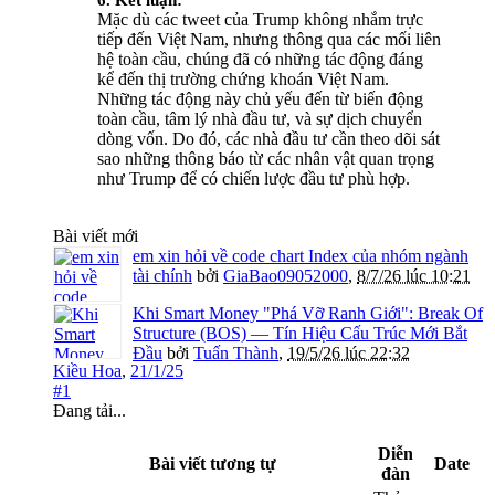
6. Kết luận:
Mặc dù các tweet của Trump không nhắm trực
tiếp đến Việt Nam, nhưng thông qua các mối liên
hệ toàn cầu, chúng đã có những tác động đáng
kể đến thị trường chứng khoán Việt Nam.
Những tác động này chủ yếu đến từ biến động
toàn cầu, tâm lý nhà đầu tư, và sự dịch chuyển
dòng vốn. Do đó, các nhà đầu tư cần theo dõi sát
sao những thông báo từ các nhân vật quan trọng
như Trump để có chiến lược đầu tư phù hợp.
Bài viết mới
em xin hỏi về code chart Index của nhóm ngành
tài chính
bởi
GiaBao09052000
,
8/7/26 lúc 10:21
Khi Smart Money "Phá Vỡ Ranh Giới": Break Of
Structure (BOS) — Tín Hiệu Cấu Trúc Mới Bắt
Đầu
bởi
Tuấn Thành
,
19/5/26 lúc 22:32
Kiều Hoa
,
21/1/25
#1
Đang tải...
Diễn
Bài viết tương tự
Date
đàn