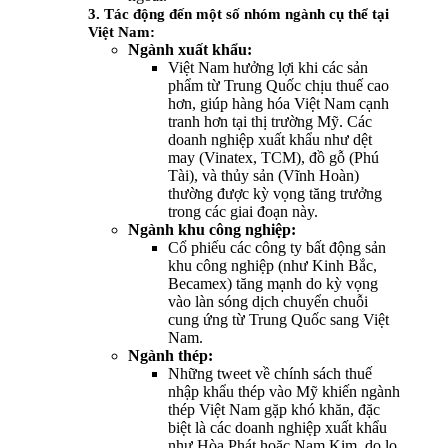
3. Tác động đến một số nhóm ngành cụ thể tại
Việt Nam:
Ngành xuất khẩu:
Việt Nam hưởng lợi khi các sản
phẩm từ Trung Quốc chịu thuế cao
hơn, giúp hàng hóa Việt Nam cạnh
tranh hơn tại thị trường Mỹ. Các
doanh nghiệp xuất khẩu như dệt
may (Vinatex, TCM), đồ gỗ (Phú
Tài), và thủy sản (Vĩnh Hoàn)
thường được kỳ vọng tăng trưởng
trong các giai đoạn này.
Ngành khu công nghiệp:
Cổ phiếu các công ty bất động sản
khu công nghiệp (như Kinh Bắc,
Becamex) tăng mạnh do kỳ vọng
vào làn sóng dịch chuyển chuỗi
cung ứng từ Trung Quốc sang Việt
Nam.
Ngành thép:
Những tweet về chính sách thuế
nhập khẩu thép vào Mỹ khiến ngành
thép Việt Nam gặp khó khăn, đặc
biệt là các doanh nghiệp xuất khẩu
như Hòa Phát hoặc Nam Kim, do lo