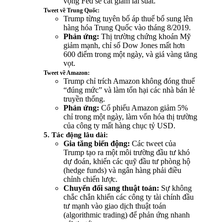
vọng Fed sẽ cắt giảm lãi suất.
Tweet về Trung Quốc:
Trump từng tuyên bố áp thuế bổ sung lên
hàng hóa Trung Quốc vào tháng 8/2019.
Phản ứng:
Thị trường chứng khoán Mỹ
giảm mạnh, chỉ số Dow Jones mất hơn
600 điểm trong một ngày, và giá vàng tăng
vọt.
Tweet về Amazon:
Trump chỉ trích Amazon không đóng thuế
“đúng mức” và làm tổn hại các nhà bán lẻ
truyền thống.
Phản ứng:
Cổ phiếu Amazon giảm 5%
chỉ trong một ngày, làm vốn hóa thị trường
của công ty mất hàng chục tỷ USD.
5. Tác động lâu dài:
Gia tăng biến động:
Các tweet của
Trump tạo ra một môi trường đầu tư khó
dự đoán, khiến các quỹ đầu tư phòng hộ
(hedge funds) và ngân hàng phải điều
chỉnh chiến lược.
Chuyển đổi sang thuật toán:
Sự không
chắc chắn khiến các công ty tài chính đầu
tư mạnh vào giao dịch thuật toán
(algorithmic trading) để phản ứng nhanh