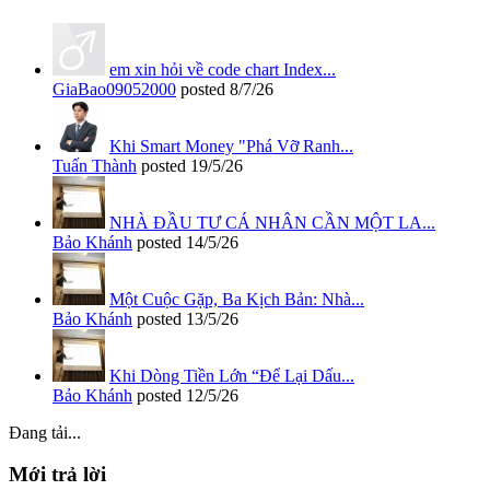
em xin hỏi về code chart Index...
GiaBao09052000
posted
8/7/26
Khi Smart Money "Phá Vỡ Ranh...
Tuấn Thành
posted
19/5/26
NHÀ ĐẦU TƯ CÁ NHÂN CẦN MỘT LA...
Bảo Khánh
posted
14/5/26
Một Cuộc Gặp, Ba Kịch Bản: Nhà...
Bảo Khánh
posted
13/5/26
Khi Dòng Tiền Lớn “Để Lại Dấu...
Bảo Khánh
posted
12/5/26
Đang tải...
Mới trả lời