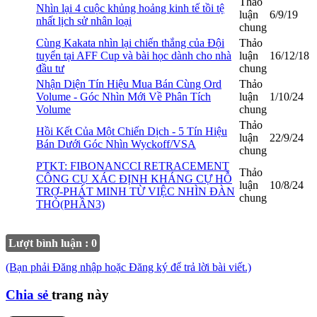
Thảo
Nhìn lại 4 cuộc khủng hoảng kinh tế tồi tệ
luận
6/9/19
nhất lịch sử nhân loại
chung
Cùng Kakata nhìn lại chiến thắng của Đội
Thảo
tuyển tại AFF Cup và bài học dành cho nhà
luận
16/12/18
đầu tư
chung
Nhận Diện Tín Hiệu Mua Bán Cùng Ord
Thảo
Volume - Góc Nhìn Mới Về Phân Tích
luận
1/10/24
Volume
chung
Thảo
Hồi Kết Của Một Chiến Dịch - 5 Tín Hiệu
luận
22/9/24
Bán Dưới Góc Nhìn Wyckoff/VSA
chung
PTKT: FIBONANCCI RETRACEMENT
Thảo
CÔNG CỤ XÁC ĐỊNH KHÁNG CỰ HỖ
luận
10/8/24
TRỢ-PHÁT MINH TỪ VIỆC NHÌN ĐÀN
chung
THỎ(PHẦN3)
Lượt bình luận : 0
(Bạn phải Đăng nhập hoặc Đăng ký để trả lời bài viết.)
Chia sẻ
trang này