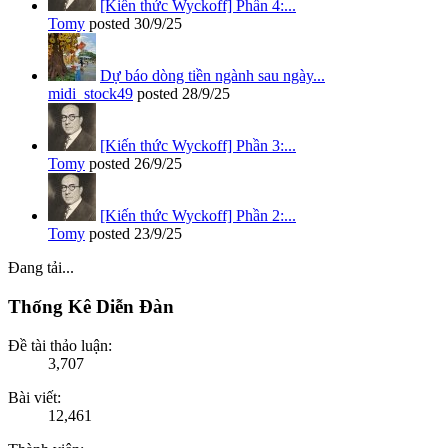
[Kiến thức Wyckoff] Phần 4:...
Tomy
posted
30/9/25
Dự báo dòng tiền ngành sau ngày...
midi_stock49
posted
28/9/25
[Kiến thức Wyckoff] Phần 3:...
Tomy
posted
26/9/25
[Kiến thức Wyckoff] Phần 2:...
Tomy
posted
23/9/25
Đang tải...
Thống Kê Diễn Đàn
Đề tài thảo luận:
3,707
Bài viết:
12,461