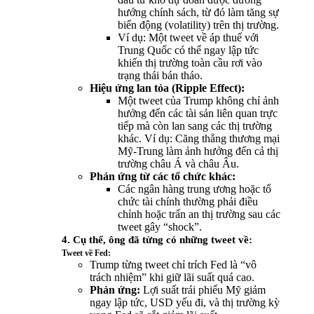
hướng chính sách, từ đó làm tăng sự
biến động (volatility) trên thị trường.
Ví dụ: Một tweet về áp thuế với
Trung Quốc có thể ngay lập tức
khiến thị trường toàn cầu rơi vào
trạng thái bán tháo.
Hiệu ứng lan tỏa (Ripple Effect):
Một tweet của Trump không chỉ ảnh
hưởng đến các tài sản liên quan trực
tiếp mà còn lan sang các thị trường
khác. Ví dụ: Căng thẳng thương mại
Mỹ-Trung làm ảnh hưởng đến cả thị
trường châu Á và châu Âu.
Phản ứng từ các tổ chức khác:
Các ngân hàng trung ương hoặc tổ
chức tài chính thường phải điều
chỉnh hoặc trấn an thị trường sau các
tweet gây “shock”.
4. Cụ thể, ông đã từng có những tweet về:
Tweet về Fed:
Trump từng tweet chỉ trích Fed là “vô
trách nhiệm” khi giữ lãi suất quá cao.
Phản ứng:
Lợi suất trái phiếu Mỹ giảm
ngay lập tức, USD yếu đi, và thị trường kỳ