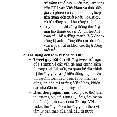
để tránh thuế Mỹ. Điều này làm tăng
vốn FDI vào Việt Nam và thúc đẩy
giá cổ phiếu của các doanh nghiệp
liên quan đến xuất khẩu, logistics,
và bất động sản khu công nghiệp.
Tuy nhiên, khi căng thẳng thương
mại leo thang quá mức, thị trường
toàn cầu biến động mạnh, VN-Index
cũng bị ảnh hưởng tiêu cực do dòng
vốn ngoại rút ra khỏi các thị trường
mới nổi.
2. Tác động đến tâm lý nhà đầu tư:
Tweet gây bất ổn:
Những tweet bất ngờ
của Trump về các vấn đề như chính sách
thương mại, lãi suất, và quan hệ địa chính
trị thường gây ra sự biến động mạnh trên
thị trường toàn cầu. Tâm lý lo ngại này
cũng lan đến thị trường Việt Nam, khiến
các nhà đầu tư thận trọng hơn.
Biến động ngắn hạn:
Trong các thời điểm
thị trường Mỹ và Trung Quốc giảm mạnh
do tác động từ tweet của Trump, VN-
Index thường có xu hướng giảm theo vì
tâm lý bán tháo của nhà đầu tư nước
ngoài.