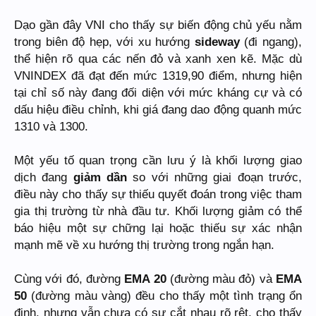
Dạo gần đây VNI cho thấy sự biến động chủ yếu nằm
trong biên độ hẹp, với xu hướng
sideway
(đi ngang),
thể hiện rõ qua các nến đỏ và xanh xen kẽ. Mặc dù
VNINDEX đã đạt đến mức 1319,90 điểm, nhưng hiện
tại chỉ số này đang đối diện với mức kháng cự và có
dấu hiệu điều chỉnh, khi giá đang dao động quanh mức
1310 và 1300.
Một yếu tố quan trọng cần lưu ý là khối lượng giao
dịch đang
giảm dần
so với những giai đoạn trước,
điều này cho thấy sự thiếu quyết đoán trong việc tham
gia thị trường từ nhà đầu tư. Khối lượng giảm có thể
báo hiệu một sự chững lại hoặc thiếu sự xác nhận
mạnh mẽ về xu hướng thị trường trong ngắn hạn.
Cùng với đó, đường
EMA 20
(đường màu đỏ) và
EMA
50
(đường màu vàng) đều cho thấy một tình trạng ổn
định, nhưng vẫn chưa có sự cắt nhau rõ rệt, cho thấy