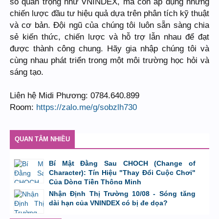
số quan trọng như VNINDEX, mà còn áp dụng những
chiến lược đầu tư hiệu quả dựa trên phân tích kỹ thuật
và cơ bản. Đội ngũ của chúng tôi luôn sẵn sàng chia
sẻ kiến thức, chiến lược và hỗ trợ lẫn nhau để đạt
được thành công chung. Hãy gia nhập chúng tôi và
cùng nhau phát triển trong một môi trường học hỏi và
sáng tạo.
Liên hệ Midi Phương: 0784.640.899
Room:
https://zalo.me/g/sobzlh730
QUAN TÂM NHIỀU
Bí Mật Đằng Sau CHOCH (Change of
Character): Tín Hiệu "Thay Đổi Cuộc Chơi"
Của Dòng Tiền Thông Minh
bởi
Tuấn Thành
,
8/8/26 lúc 11:11
Nhận Định Thị Trường 10/08 - Sóng tăng
dài hạn của VNINDEX có bị đe dọa?