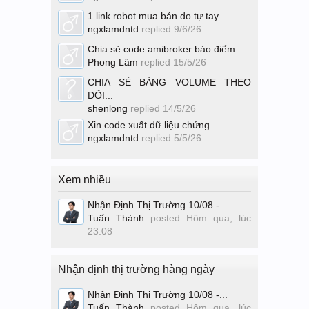
1 link robot mua bán do tự tay...
ngxlamdntd
replied
9/6/26
Chia sẻ code amibroker báo điểm...
Phong Lâm
replied
15/5/26
CHIA SẺ BẢNG VOLUME THEO
DÕI...
shenlong
replied
14/5/26
Xin code xuất dữ liệu chứng...
ngxlamdntd
replied
5/5/26
Xem nhiều
Nhận Định Thị Trường 10/08 -...
Tuấn Thành
posted
Hôm qua, lúc
23:08
Nhận định thị trường hàng ngày
Nhận Định Thị Trường 10/08 -...
Tuấn Thành
posted
Hôm qua, lúc