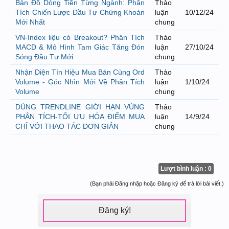
Bản Đồ Dòng Tiền Từng Ngành: Phân
Thảo
Tích Chiến Lược Đầu Tư Chứng Khoán
luận
10/12/24
Mới Nhất
chung
VN-Index liệu có Breakout? Phân Tích
Thảo
MACD & Mô Hình Tam Giác Tăng Đón
luận
27/10/24
Sóng Đầu Tư Mới
chung
Nhận Diện Tín Hiệu Mua Bán Cùng Ord
Thảo
Volume - Góc Nhìn Mới Về Phân Tích
luận
1/10/24
Volume
chung
DÙNG TRENDLINE GIỚI HẠN VÙNG
Thảo
PHÂN TÍCH-TỐI ƯU HÓA ĐIỂM MUA
luận
14/9/24
CHỈ VỚI THAO TÁC ĐƠN GIẢN
chung
Lượt bình luận : 0
(Bạn phải Đăng nhập hoặc Đăng ký để trả lời bài viết.)
Đăng ký!