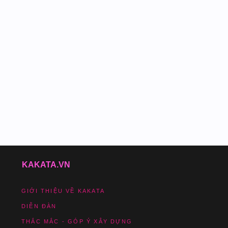
KAKATA.VN
GIỚI THIỆU VỀ KAKATA
DIỄN ĐÀN
THẮC MẮC - GÓP Ý XÂY DỰNG