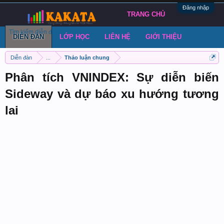
Đăng nhập
TRANG CHỦ
Tìm kiếm diễn đàn
Bài viết gần đây
Đăng chủ đề
DIỄN ĐÀN
LỚP HỌC
LIÊN HỆ
GIỚI THIỆU
Diễn đàn
...
Thảo luận chung
Phân tích VNINDEX: Sự diễn biến
Sideway và dự báo xu hướng tương
lai