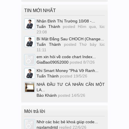
TIN MỚI NHẤT
Nhận Định Thị Trường 10/08 -...
Tuấn Thành
posted
Hôm qua, lúc
23:08
Bí Mật Đằng Sau CHOCH (Change...
Tuấn Thành
posted
Thứ bảy lúc
11:11
em xin hỏi về code chart Index...
GiaBao09052000
posted
8/7/26
Khi Smart Money "Phá Vỡ Ranh...
Tuấn Thành
posted
19/5/26
NHÀ ĐẦU TƯ CÁ NHÂN CẦN MỘT
LA...
Bảo Khánh
posted
14/5/26
Mới trả lời
Nhờ các bác bẻ khoá giúp code...
ngxlamdntd
replied
22/6/26