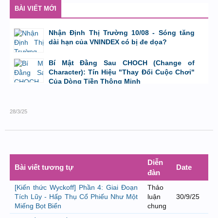
bởi
Tuấn Thành
,
9/8/26 lúc 23:08
BÀI VIẾT MỚI
Nhận Định Thị Trường 10/08 - Sóng tăng
dài hạn của VNINDEX có bị đe dọa?
bởi
Tuấn Thành
,
9/8/26 lúc 23:08
Bí Mật Đằng Sau CHOCH (Change of
Character): Tín Hiệu "Thay Đổi Cuộc Chơi"
Của Dòng Tiền Thông Minh
bởi
Tuấn Thành
,
8/8/26 lúc 11:11
28/3/25
Diễn
Bài viết tương tự
Date
đàn
[Kiến thức Wyckoff] Phần 4: Giai Đoạn
Thảo
Tích Lũy - Hấp Thụ Cổ Phiếu Như Một
luận
30/9/25
Miếng Bọt Biển
chung