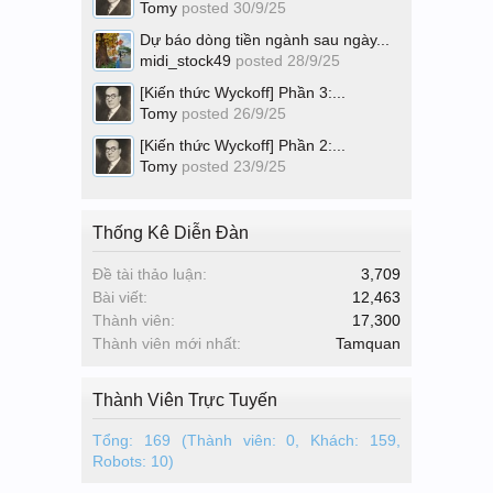
Tomy
posted
30/9/25
Dự báo dòng tiền ngành sau ngày...
midi_stock49
posted
28/9/25
[Kiến thức Wyckoff] Phần 3:...
Tomy
posted
26/9/25
[Kiến thức Wyckoff] Phần 2:...
Tomy
posted
23/9/25
Thống Kê Diễn Đàn
Đề tài thảo luận:
3,709
Bài viết:
12,463
Thành viên:
17,300
Thành viên mới nhất:
Tamquan
Thành Viên Trực Tuyến
Tổng: 169 (Thành viên: 0, Khách: 159,
Robots: 10)