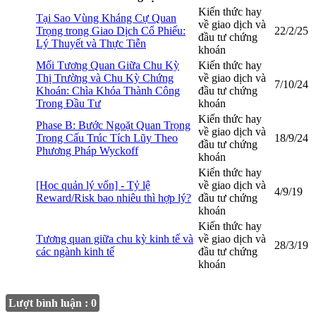
Kiến thức hay
Tại Sao Vùng Kháng Cự Quan
về giao dịch và
Trọng trong Giao Dịch Cổ Phiếu:
22/2/25
đầu tư chứng
Lý Thuyết và Thực Tiễn
khoán
Mối Tương Quan Giữa Chu Kỳ
Kiến thức hay
Thị Trường và Chu Kỳ Chứng
về giao dịch và
7/10/24
Khoán: Chìa Khóa Thành Công
đầu tư chứng
Trong Đầu Tư
khoán
Kiến thức hay
Phase B: Bước Ngoặt Quan Trọng
về giao dịch và
Trong Cấu Trúc Tích Lũy Theo
18/9/24
đầu tư chứng
Phương Pháp Wyckoff
khoán
Kiến thức hay
[Học quản lý vốn] - Tỷ lệ
về giao dịch và
4/9/19
Reward/Risk bao nhiêu thì hợp lý?
đầu tư chứng
khoán
Kiến thức hay
Tương quan giữa chu kỳ kinh tế và
về giao dịch và
28/3/19
các ngành kinh tế
đầu tư chứng
khoán
Lượt bình luận : 0