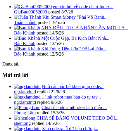
em xin hỏi về code chart Index...
GiaBao09052000
posted
8/7/26
Khi Smart Money "Phá Vỡ Ranh...
Tuấn Thành
posted
19/5/26
NHÀ ĐẦU TƯ CÁ NHÂN CẦN MỘT LA...
Bảo Khánh
posted
14/5/26
Một Cuộc Gặp, Ba Kịch Bản: Nhà...
Bảo Khánh
posted
13/5/26
Khi Dòng Tiền Lớn “Để Lại Dấu...
Bảo Khánh
posted
12/5/26
Đang tải...
Mới trả lời
Nhờ các bác bẻ khoá giúp code...
ngxlamdntd
replied
22/6/26
1 link robot mua bán do tự tay...
ngxlamdntd
replied
9/6/26
Chia sẻ code amibroker báo điểm...
Phong Lâm
replied
15/5/26
CHIA SẺ BẢNG VOLUME THEO DÕI...
shenlong
replied
14/5/26
Xin code xuất dữ liệu chứng...