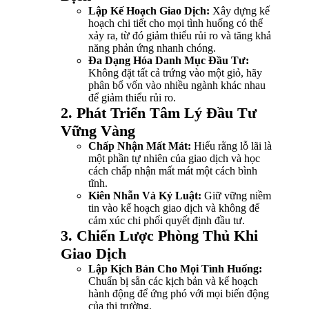
Lập Kế Hoạch Giao Dịch:
Xây dựng kế
hoạch chi tiết cho mọi tình huống có thể
xảy ra, từ đó giảm thiểu rủi ro và tăng khả
năng phản ứng nhanh chóng.
Đa Dạng Hóa Danh Mục Đầu Tư:
Không đặt tất cả trứng vào một giỏ, hãy
phân bổ vốn vào nhiều ngành khác nhau
để giảm thiểu rủi ro.
2. Phát Triển Tâm Lý Đầu Tư
Vững Vàng
Chấp Nhận Mất Mát:
Hiểu rằng lỗ lãi là
một phần tự nhiên của giao dịch và học
cách chấp nhận mất mát một cách bình
tĩnh.
Kiên Nhẫn Và Kỷ Luật:
Giữ vững niềm
tin vào kế hoạch giao dịch và không để
cảm xúc chi phối quyết định đầu tư.
3. Chiến Lược Phòng Thủ Khi
Giao Dịch
Lập Kịch Bản Cho Mọi Tình Huống:
Chuẩn bị sẵn các kịch bản và kế hoạch
hành động để ứng phó với mọi biến động
của thị trường.