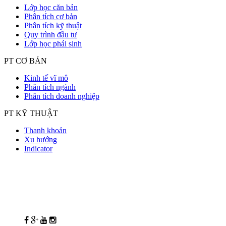
Lớp học căn bản
Phân tích cơ bản
Phân tích kỹ thuật
Quy trình đầu tư
Lớp học phái sinh
PT CƠ BẢN
Kinh tế vĩ mô
Phân tích ngành
Phân tích doanh nghiệp
PT KỸ THUẬT
Thanh khoản
Xu hướng
Indicator