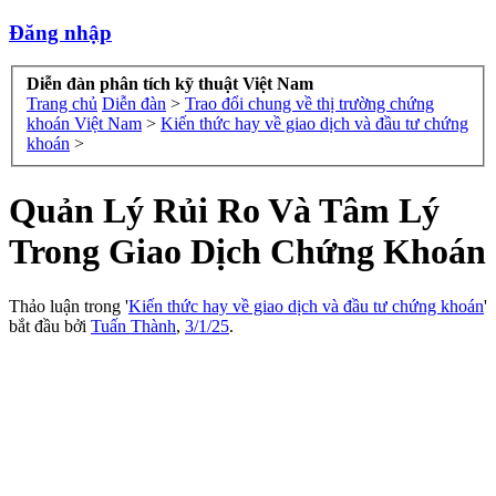
Đăng nhập
Diễn đàn phân tích kỹ thuật Việt Nam
Trang chủ
Diễn đàn
>
Trao đổi chung về thị trường chứng
khoán Việt Nam
>
Kiến thức hay về giao dịch và đầu tư chứng
khoán
>
Quản Lý Rủi Ro Và Tâm Lý
Trong Giao Dịch Chứng Khoán
Thảo luận trong '
Kiến thức hay về giao dịch và đầu tư chứng khoán
'
bắt đầu bởi
Tuấn Thành
,
3/1/25
.