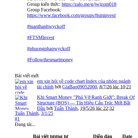
Group kiến thức:
https://zalo.me/g/jwjzom018
Group Facebook:
https://www.facebook.com/groups/ftsminvest/
#tuanthanhwyckoff
#FTSMInvest
#phuongphapwyckoff
#Followthesmartmoney
Bài viết mới
em xin hỏi về code chart Index của nhóm ngành
tài chính
bởi
GiaBao09052000
,
8/7/26 lúc 10:21
Khi Smart Money "Phá Vỡ Ranh Giới": Break Of
Structure (BOS) — Tín Hiệu Cấu Trúc Mới Bắt
Đầu
bởi
Tuấn Thành
,
19/5/26 lúc 22:32
Tuấn Thành
,
3/1/25
#1
Đang tải...
Bài viết tương tự
Diễn đàn
Date