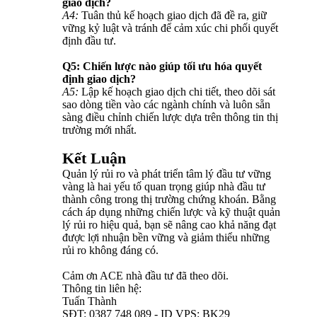
giao dịch?
A4:
Tuân thủ kế hoạch giao dịch đã đề ra, giữ
vững kỷ luật và tránh để cảm xúc chi phối quyết
định đầu tư.
Q5: Chiến lược nào giúp tối ưu hóa quyết
định giao dịch?
A5:
Lập kế hoạch giao dịch chi tiết, theo dõi sát
sao dòng tiền vào các ngành chính và luôn sẵn
sàng điều chỉnh chiến lược dựa trên thông tin thị
trường mới nhất.
Kết Luận
Quản lý rủi ro và phát triển tâm lý đầu tư vững
vàng là hai yếu tố quan trọng giúp nhà đầu tư
thành công trong thị trường chứng khoán. Bằng
cách áp dụng những chiến lược và kỹ thuật quản
lý rủi ro hiệu quả, bạn sẽ nâng cao khả năng đạt
được lợi nhuận bền vững và giảm thiểu những
rủi ro không đáng có.
Cảm ơn ACE nhà đầu tư đã theo dõi.
Thông tin liên hệ:
Tuấn Thành
SĐT: 0387 748 089 - ID VPS: BK29