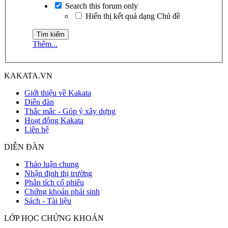
Search this forum only
Hiển thị kết quả dạng Chủ đề
Thêm...
KAKATA.VN
Giới thiệu về Kakata
Diễn đàn
Thắc mắc - Góp ý xây dựng
Hoạt động Kakata
Liên hệ
DIỄN ĐÀN
Thảo luận chung
Nhận định thị trường
Phân tích cổ phiếu
Chứng khoán phái sinh
Sách - Tài liệu
LỚP HỌC CHỨNG KHOÁN