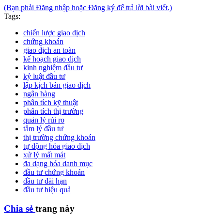
(Bạn phải Đăng nhập hoặc Đăng ký để trả lời bài viết.)
Tags:
chiến lược giao dịch
chứng khoán
giao dịch an toàn
kế hoạch giao dịch
kinh nghiệm đầu tư
kỷ luật đầu tư
lập kịch bản giao dịch
ngân hàng
phân tích kỹ thuật
phân tích thị trường
quản lý rủi ro
tâm lý đầu tư
thị trường chứng khoán
tự động hóa giao dịch
xử lý mất mát
đa dạng hóa danh mục
đầu tư chứng khoán
đầu tư dài hạn
đầu tư hiệu quả
Chia sẻ
trang này