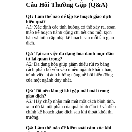
Câu Hỏi Thường Gặp (Q&A)
Q1: Làm thế nào để lập kế hoạch giao dịch
hiệu quả?
A1:
Xác định các tình huống có thể xảy ra, soạn
thảo kế hoạch hành động chi tiết cho mỗi kịch
bản và luôn cập nhật kế hoạch sau mỗi lần giao
dịch.
Q2: Tại sao việc đa dạng hóa danh mục đầu
tư lại quan trọng?
A2:
Đa dạng hóa giúp giảm thiểu rủi ro bằng
cách phân bổ vốn vào nhiều ngành khác nhau,
tránh việc bị ảnh hưởng nặng nề bởi biến động
của một ngành duy nhất.
Q3: Tôi nên làm gì khi gặp mất mát trong
giao dịch?
A3:
Hãy chấp nhận mất mát một cách bình tĩnh,
xem đó là một phần của quá trình đầu tư và điều
chỉnh kế hoạch giao dịch sau khi thoát khỏi thị
trường.
Q4: Làm thế nào để kiểm soát cảm xúc khi