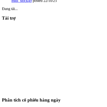
midi_stock49
posted
22/10/25
Đang tải...
Tài trợ
Phân tích cổ phiếu hàng ngày