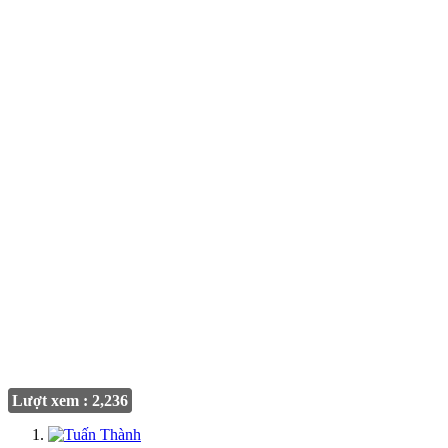
Lượt xem : 2,236