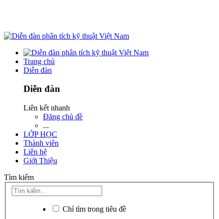
Trang chủ
Diễn đàn
Diễn đàn
Liên kết nhanh
Đăng chủ đề
...
LỚP HỌC
Thành viên
Liên hệ
Giới Thiệu
Tìm kiếm
Chỉ tìm trong tiêu đề