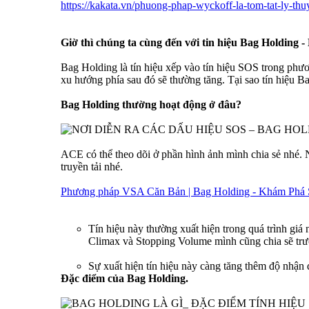
https://kakata.vn/phuong-phap-wyckoff-la-tom-tat-ly-t
Giờ thì chúng ta cùng đến với tin hiệu Bag Holding 
Bag Holding là tín hiệu xếp vào tín hiệu SOS trong phư
xu hướng phía sau đó sẽ thường tăng. Tại sao tín hiệu B
Bag Holding thường hoạt động ở đâu?
ACE có thể theo dõi ở phần hình ảnh mình chia sẻ nhé.
truyền tải nhé.
Phương pháp VSA Căn Bản | Bag Holding - Khám Phá 
Tín hiệu này thường xuất hiện trong quá trình giá 
Climax và Stopping Volume mình cũng chia sẽ trướ
Sự xuất hiện tín hiệu này càng tăng thêm độ nhận 
Đặc điểm của Bag Holding.