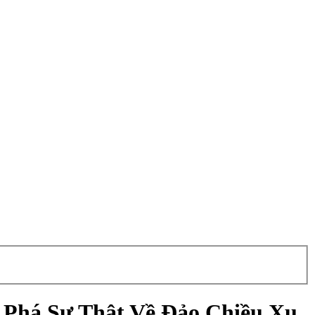
há Sự Thật Về Đảo Chiều Xu