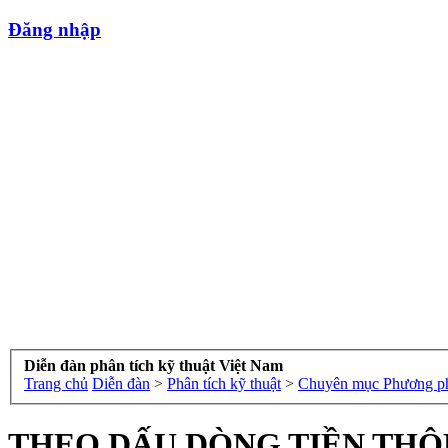
Đăng nhập
Diễn đàn phân tích kỹ thuật Việt Nam
Trang chủ
Diễn đàn
>
Phân tích kỹ thuật
>
Chuyên mục Phương p
THEO DẤU DÒNG TIỀN THÔNG M