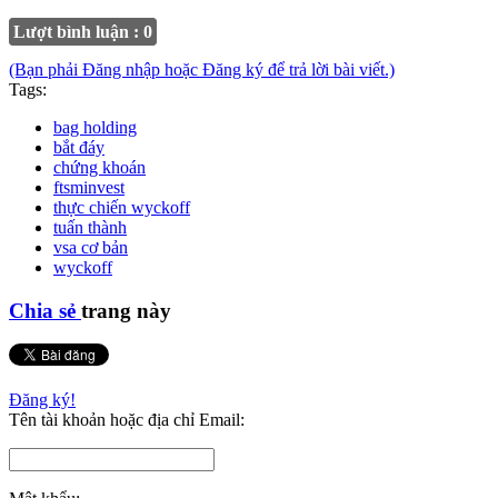
Lượt bình luận : 0
(Bạn phải Đăng nhập hoặc Đăng ký để trả lời bài viết.)
Tags:
bag holding
bắt đáy
chứng khoán
ftsminvest
thực chiến wyckoff
tuấn thành
vsa cơ bản
wyckoff
Chia sẻ
trang này
Đăng ký!
Tên tài khoản hoặc địa chỉ Email: