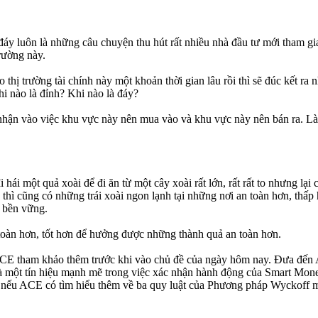
 đáy luôn là những câu chuyện thu hút rất nhiều nhà đầu tư mới tham g
rường này.
thị trường tài chính này một khoản thời gian lâu rồi thì sẽ đúc kết r
i nào là đỉnh? Khi nào là đáy?
 nhận vào việc khu vực này nên mua vào và khu vực này nên bán ra. Làm
i một quả xoài để đi ăn từ một cây xoài rất lớn, rất rất to nhưng lại có
hì cũng có những trái xoài ngon lạnh tại những nơi an toàn hơn, thấp h
g bền vững.
oàn hơn, tốt hơn để hưởng được những thành quả an toàn hơn.
 ACE tham khảo thêm trước khi vào chủ đề của ngày hôm nay. Đưa đến 
y là một tín hiệu mạnh mẽ trong việc xác nhận hành động của Smart M
n nếu ACE có tìm hiểu thêm về ba quy luật của Phương pháp Wyckoff mà 