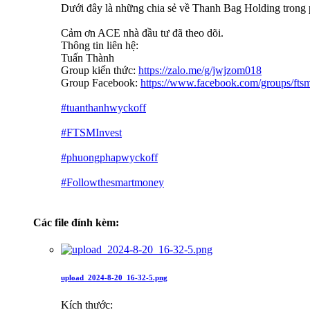
Dưới đây là những chia sẻ về Thanh Bag Holdi
Cảm ơn ACE nhà đầu tư đã theo dõi.
Thông tin liên hệ:
Tuấn Thành
Group kiến thức:
https://zalo.me/g/jwjzom018
Group Facebook:
https://www.facebook.com/groups/ftsm
#tuanthanhwyckoff
#FTSMInvest
#phuongphapwyckoff
#Followthesmartmoney
Các file đính kèm:
upload_2024-8-20_16-32-5.png
Kích thước: