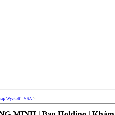
háp Wyckoff - VSA
>
INH | Bag Holding | Khám P