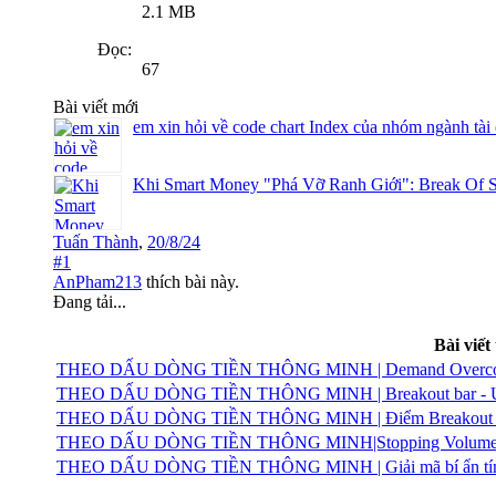
2.1 MB
Đọc:
67
Bài viết mới
em xin hỏi về code chart Index của nhóm ngành tài
Khi Smart Money "Phá Vỡ Ranh Giới": Break Of S
Tuấn Thành
,
20/8/24
#1
AnPham213
thích bài này.
Đang tải...
Bài viết
THEO DẤU DÒNG TIỀN THÔNG MINH | Demand Overcomin
THEO DẤU DÒNG TIỀN THÔNG MINH | Breakout bar - Ứng vi
THEO DẤU DÒNG TIỀN THÔNG MINH | Điểm Breakout - Đ
THEO DẤU DÒNG TIỀN THÔNG MINH|Stopping Volume | T
THEO DẤU DÒNG TIỀN THÔNG MINH | Giải mã bí ẩn tín hiệ