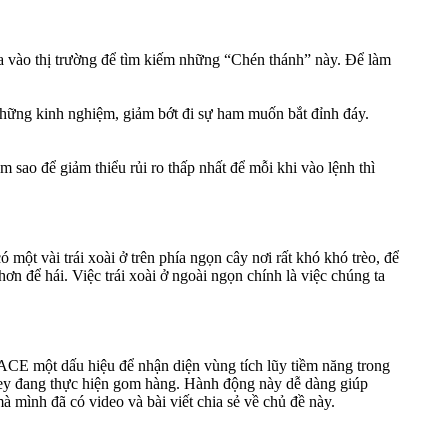
ia vào thị trường để tìm kiếm những “Chén thánh” này. Để làm
a những kinh nghiệm, giảm bớt đi sự ham muốn bắt đỉnh đáy.
 sao để giảm thiểu rủi ro thấp nhất để mỗi khi vào lệnh thì
 một vài trái xoài ở trên phía ngọn cây nơi rất khó khó trèo, để
ơn để hái. Việc trái xoài ở ngoài ngọn chính là việc chúng ta
ACE một dấu hiệu để nhận diện vùng tích lũy tiềm năng trong
oney đang thực hiện gom hàng. Hành động này dễ dàng giúp
mình đã có video và bài viết chia sẻ về chủ đề này.