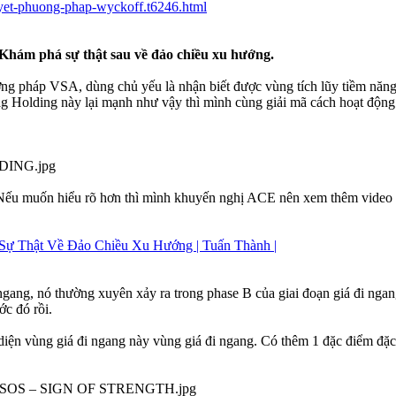
huyet-phuong-phap-wyckoff.t6246.html
- Khám phá sự thật sau về đảo chiều xu hướng.
ơng pháp VSA, dùng chủ yếu là nhận biết được vùng tích lũy tiềm năng
ag Holding này lại mạnh như vậy thì mình cùng giải mã cách hoạt động 
 Nếu muốn hiểu rõ hơn thì mình khuyến nghị ACE nên xem thêm video đ
Sự Thật Về Đảo Chiều Xu Hướng | Tuấn Thành |
ngang, nó thường xuyên xảy ra trong phase B của giai đoạn giá đi ngang
c đó rồi.
diện vùng giá đi ngang này vùng giá đi ngang. Có thêm 1 đặc điểm đặc 