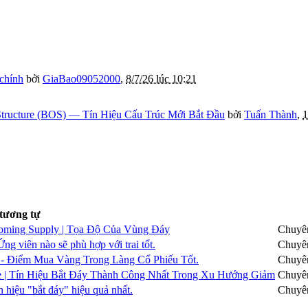
 chính
bởi
GiaBao09052000
,
8/7/26 lúc 10:21
tructure (BOS) — Tín Hiệu Cấu Trúc Mới Bắt Đầu
bởi
Tuấn Thành
,
1
 tương tự
g Supply | Tọa Độ Của Vùng Đáy
Chuyê
ên nào sẽ phù hợp với trai tốt.
Chuyê
iểm Mua Vàng Trong Làng Cổ Phiếu Tốt.
Chuyê
ín Hiệu Bắt Đáy Thành Công Nhất Trong Xu Hướng Giảm
Chuyê
u "bắt đáy" hiệu quả nhất.
Chuyê