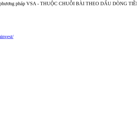
ng trong phương pháp VSA - THUỘC CHUỖI BÀI THEO DẤU DÒN
invest/