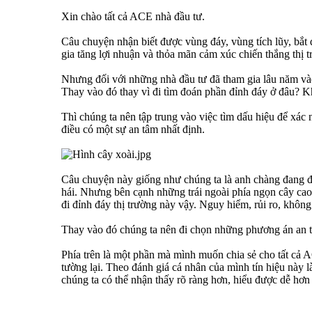
Xin chào tất cả ACE nhà đầu tư.
Câu chuyện nhận biết được vùng đáy, vùng tích lũy, bắt
gia tăng lợi nhuận và thỏa mãn cảm xúc chiến thắng thị t
Nhưng đối với những nhà đầu tư đã tham gia lâu năm vào 
Thay vào đó thay vì đi tìm đoán phần đỉnh đáy ở đâu? Kh
Thì chúng ta nên tập trung vào việc tìm dấu hiệu để xác
điều có một sự an tâm nhất định.
Câu chuyện này giống như chúng ta là anh chàng đang đi há
hái. Nhưng bên cạnh những trái ngoài phía ngọn cây cao t
đi đỉnh đáy thị trường này vậy. Nguy hiểm, rủi ro, khôn
Thay vào đó chúng ta nên đi chọn những phương án an t
Phía trên là một phần mà mình muốn chia sẻ cho tất cả
tường lại. Theo đánh giá cá nhân của mình tín hiệu nà
chúng ta có thể nhận thấy rõ ràng hơn, hiểu được dễ hơ