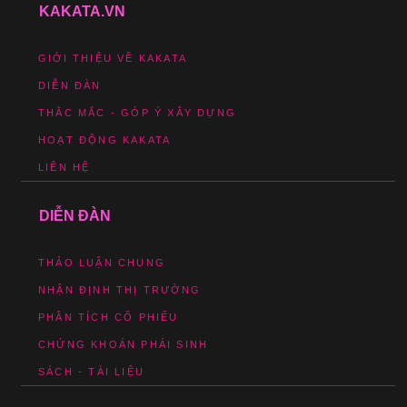
KAKATA.VN
GIỚI THIỆU VỀ KAKATA
DIỄN ĐÀN
THẮC MẮC - GÓP Ý XÂY DỰNG
HOẠT ĐỘNG KAKATA
LIÊN HỆ
DIỄN ĐÀN
THẢO LUẬN CHUNG
NHẬN ĐỊNH THỊ TRƯỜNG
PHÂN TÍCH CỔ PHIẾU
CHỨNG KHOÁN PHÁI SINH
SÁCH - TÀI LIỆU