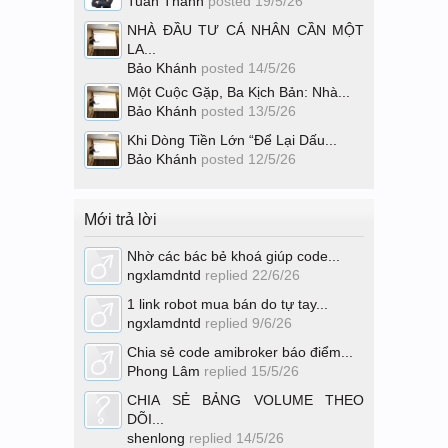
Tuấn Thành
posted
19/5/26
NHÀ ĐẦU TƯ CÁ NHÂN CẦN MỘT
LA...
Bảo Khánh
posted
14/5/26
Một Cuộc Gặp, Ba Kịch Bản: Nhà...
Bảo Khánh
posted
13/5/26
Khi Dòng Tiền Lớn “Để Lại Dấu...
Bảo Khánh
posted
12/5/26
Mới trả lời
Nhờ các bác bẻ khoá giúp code...
ngxlamdntd
replied
22/6/26
1 link robot mua bán do tự tay...
ngxlamdntd
replied
9/6/26
Chia sẻ code amibroker báo điểm...
Phong Lâm
replied
15/5/26
CHIA SẺ BẢNG VOLUME THEO
DÕI...
shenlong
replied
14/5/26