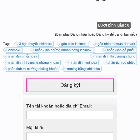
Lượt bình luận : 0
(Bạn phải Đăng nhập hoặc Đăng ký để trả lời bài viết.)
Tags:
3 học thuyết ichimoku
góc nhin ichimoku
góc nhìn thomas demark
ichimoku
nhận định chứng khoán bằng ichimoku
nhận định cổ phiếu
nhận định mỗi ngày
nhận định thị trường chung
nhận định thị trường chứng khoán
nhận định vnindex
phân tích cổ phiếu
phân tích thị trường chứng khoán
timming bằng ichimoku
Đăng ký!
Tên tài khoản hoặc địa chỉ Email:
Mật khẩu: