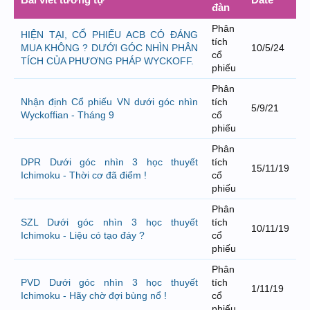
đàn
Phân
HIỆN TẠI, CỔ PHIẾU ACB CÓ ĐÁNG
tích
MUA KHÔNG ? DƯỚI GÓC NHÌN PHÂN
10/5/24
cổ
TÍCH CỦA PHƯƠNG PHÁP WYCKOFF.
phiếu
Phân
Nhận định Cổ phiếu VN dưới góc nhìn
tích
5/9/21
Wyckoffian - Tháng 9
cổ
phiếu
Phân
DPR Dưới góc nhìn 3 học thuyết
tích
15/11/19
Ichimoku - Thời cơ đã điểm !
cổ
phiếu
Phân
SZL Dưới góc nhìn 3 học thuyết
tích
10/11/19
Ichimoku - Liệu có tạo đáy ?
cổ
phiếu
Phân
PVD Dưới góc nhìn 3 học thuyết
tích
1/11/19
Ichimoku - Hãy chờ đợi bùng nổ !
cổ
phiếu