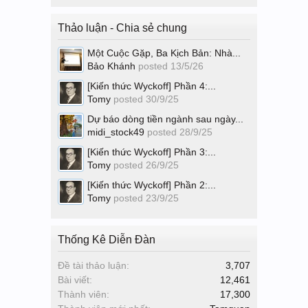
Thảo luận - Chia sẻ chung
Một Cuộc Gặp, Ba Kịch Bản: Nhà...
Bảo Khánh
posted
13/5/26
[Kiến thức Wyckoff] Phần 4:...
Tomy
posted
30/9/25
Dự báo dòng tiền ngành sau ngày...
midi_stock49
posted
28/9/25
[Kiến thức Wyckoff] Phần 3:...
Tomy
posted
26/9/25
[Kiến thức Wyckoff] Phần 2:...
Tomy
posted
23/9/25
Thống Kê Diễn Đàn
Đề tài thảo luận:
3,707
Bài viết:
12,461
Thành viên:
17,300