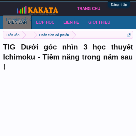
Đăng nhập
TRANG CHỦ
Tìm kiếm diễn đàn
Bài viết gần đây
Đăng chủ đề
DIỄN ĐÀN
LỚP HỌC
LIÊN HỆ
GIỚI THIỆU
Diễn đàn
...
Phân tích cổ phiếu
TIG Dưới góc nhìn 3 học thuyết
Ichimoku - Tiềm năng trong năm sau
!