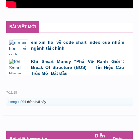
BÀI VIẾT MỚI
em xin hỏi về code chart Index của nhóm
ngành tài chính
bởi
GiaBao09052000
,
8/7/26 lúc 10:21
Khi Smart Money "Phá Vỡ Ranh Giới":
Break Of Structure (BOS) — Tín Hiệu Cấu
Trúc Mới Bắt Đầu
bởi
Tuấn Thành
,
19/5/26 lúc 22:32
7/11/19
kimnguu204
thích bài này.
Diễn
Bài viết tương tự
Date