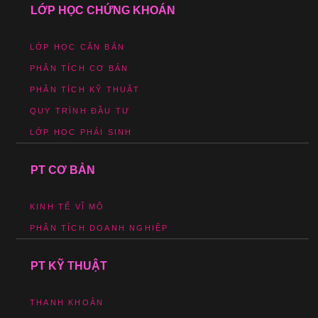
LỚP HỌC CHỨNG KHOÁN
LỚP HỌC CĂN BẢN
PHÂN TÍCH CƠ BẢN
PHÂN TÍCH KỸ THUẬT
QUY TRÌNH ĐẦU TƯ
LỚP HỌC PHÁI SINH
PT CƠ BẢN
KINH TẾ VĨ MÔ
PHÂN TÍCH DOANH NGHIỆP
PT KỸ THUẬT
THANH KHOẢN