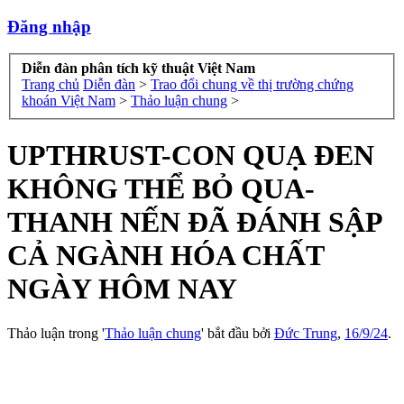
Đăng nhập
Diễn đàn phân tích kỹ thuật Việt Nam
Trang chủ
Diễn đàn
>
Trao đổi chung về thị trường chứng
khoán Việt Nam
>
Thảo luận chung
>
UPTHRUST-CON QUẠ ĐEN
KHÔNG THỂ BỎ QUA-
THANH NẾN ĐÃ ĐÁNH SẬP
CẢ NGÀNH HÓA CHẤT
NGÀY HÔM NAY
Thảo luận trong '
Thảo luận chung
' bắt đầu bởi
Đức Trung
,
16/9/24
.