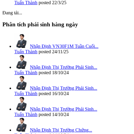
Tuấn Thành
posted
22/3/25
Đang tải...
Phân tích phái sinh hàng ngày
Nhận Định VN30F1M Tuần Cuối...
Tuấn Thành
posted
24/11/25
Nhận Định Thị Trường Phái Sinh...
Tuấn Thành
posted
18/10/24
Nhận Định Thị Trường Phái Sinh...
Tuấn Thành
posted
16/10/24
Nhận Định Thị Trường Phái Sinh...
Tuấn Thành
posted
14/10/24
Nhận Định Thị Trường Chứng...