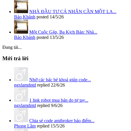
NHÀ ĐẦU TƯ CÁ NHÂN CẦN MỘT LA...
Bảo Khánh
posted
14/5/26
Một Cuộc Gặp, Ba Kịch Bản: Nhà...
Bảo Khánh
posted
13/5/26
Đang tải...
Mới trả lời
Nhờ các bác bẻ khoá giúp code...
ngxlamdntd
replied
22/6/26
1 link robot mua bán do tự tay...
ngxlamdntd
replied
9/6/26
Chia sẻ code amibroker báo điểm...
Phong Lâm
replied
15/5/26