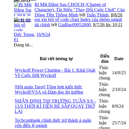
Bí Mật Đằng Sau CHOCH (Change of
Character): Tín Hiệu "Thay Đổi Cuộc Chơi" Của
Dòng Tiền Thông Minh
bởi
Tuấn Thành
,
8/8/26
em xin hỏi về code chart Index của nhóm ngành
lúc 11:11
tài chính
bởi
GiaBao09052000
,
8/7/26 lúc 10:21
Đức Trung
,
16/9/24
#1
Đang tải...
Diễn
Bài viết tương tự
Date
đàn
Thảo
Wyckoff Power Charting - Bài 1: Khái Quát
luận
14/9/25
Về Cuộc Đời Wyckoff
chung
Thảo
[Hội quán Tarot] Tổng hợp kiến thức
luận
2/10/24
Wyckoff/VSA và Đàm đạo thị trường
chung
NHẬN ĐỊNH THỊ TRƯỜNG TUẦN 9.9 –
Thảo
13.9 THỜI KÌ TIỀN RẺ SẮP QUAY TRỞ
luận
8/9/24
LẠI
chung
Thảo
Techcombank chính thức trở thành á quân
luận
25/7/24
vốn điều lệ ngành
chung