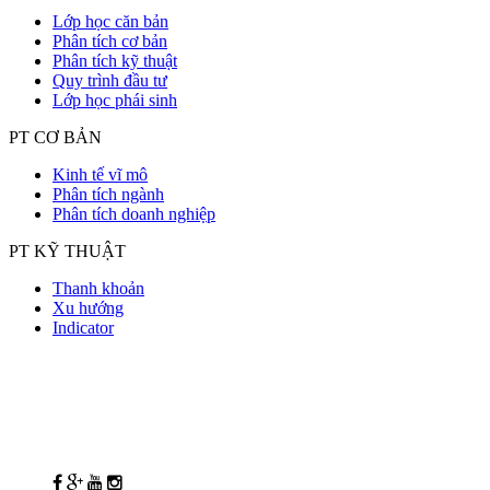
Lớp học căn bản
Phân tích cơ bản
Phân tích kỹ thuật
Quy trình đầu tư
Lớp học phái sinh
PT CƠ BẢN
Kinh tế vĩ mô
Phân tích ngành
Phân tích doanh nghiệp
PT KỸ THUẬT
Thanh khoản
Xu hướng
Indicator