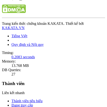
Trang kiến thức chứng khoán KAKATA. Thiết kế bởi
KAKATA.VN
Tiếng Việt
Quy định và Nội quy
Timing:
0.2083 seconds
Memory:
13.768 MB
DB Queries:
27
Thành viên
Liên kết nhanh
Thành viên tiêu biểu
Đang truy cập