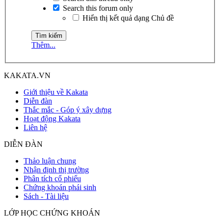
Search this forum only
Hiển thị kết quả dạng Chủ đề
Thêm...
KAKATA.VN
Giới thiệu về Kakata
Diễn đàn
Thắc mắc - Góp ý xây dựng
Hoạt động Kakata
Liên hệ
DIỄN ĐÀN
Thảo luận chung
Nhận định thị trường
Phân tích cổ phiếu
Chứng khoán phái sinh
Sách - Tài liệu
LỚP HỌC CHỨNG KHOÁN