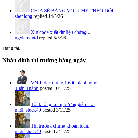
CHIA SẺ BẢNG VOLUME THEO DÕI...
shenlong
replied
14/5/26
Xin code xuất dữ liệu chứng...
ngxlamdntd
replied
5/5/26
Đang tải...
Nhận định thị trường hàng ngày
VN-Index thủng 1.600, danh mục...
Tuấn Thành
posted
10/11/25
Tôi không lo thị trường giảm –...
midi_stock49
posted
3/11/25
Thị trường chứng khoán tuần...
midi_stock49
posted
2/11/25