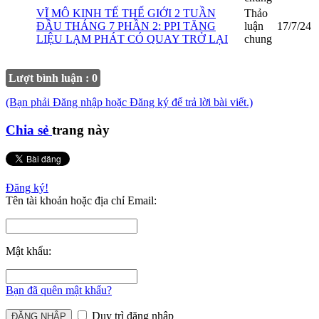
VĨ MÔ KINH TẾ THẾ GIỚI 2 TUẦN
Thảo
ĐẦU THÁNG 7 PHẦN 2: PPI TĂNG
luận
17/7/24
LIỆU LẠM PHÁT CÓ QUAY TRỞ LẠI
chung
Lượt bình luận : 0
(Bạn phải Đăng nhập hoặc Đăng ký để trả lời bài viết.)
Chia sẻ
trang này
Đăng ký!
Tên tài khoản hoặc địa chỉ Email:
Mật khẩu:
Bạn đã quên mật khẩu?
Duy trì đăng nhập