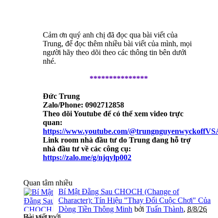
Cảm ơn quý anh chị đã đọc qua bài viết của
Trung, để đọc thêm nhiều bài viết của mình, mọi
người hãy theo dõi theo các thông tin bên dưới
nhé.
***************
Đức Trung
Zalo/Phone: 0902712858
Theo dõi Youtube để có thể xem video trực
quan:
https://www.youtube.com/@trungnguyenwyckoffVS
Link room nhà đầu tư do Trung đang hỗ trợ
nhà đầu tư về các công cụ:
https://zalo.me/g/njqylp002
Quan tâm nhiều
Bí Mật Đằng Sau CHOCH (Change of
Character): Tín Hiệu "Thay Đổi Cuộc Chơi" Của
Dòng Tiền Thông Minh
bởi
Tuấn Thành
,
8/8/26
Bài viết mới
lúc 11:11