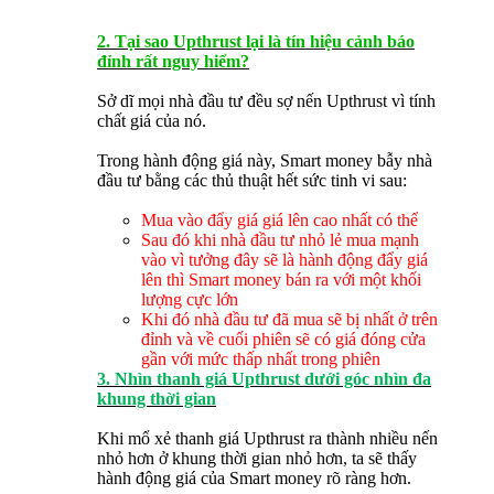
2. Tại sao Upthrust lại là tín hiệu cảnh báo
đỉnh rất nguy hiểm?
Sở dĩ mọi nhà đầu tư đều sợ nến Upthrust vì tính
chất giá của nó.
Trong hành động giá này, Smart money bẫy nhà
đầu tư bằng các thủ thuật hết sức tinh vi sau:
Mua vào đẩy giá giá lên cao nhất có thể
Sau đó khi nhà đầu tư nhỏ lẻ mua mạnh
vào vì tưởng đây sẽ là hành động đẩy giá
lên thì Smart money bán ra với một khối
lượng cực lớn
Khi đó nhà đầu tư đã mua sẽ bị nhất ở trên
đỉnh và về cuối phiên sẽ có giá đóng cửa
gần với mức thấp nhất trong phiên
3. Nhìn thanh giá Upthrust dưới góc nhìn đa
khung thời gian
Khi mổ xẻ thanh giá Upthrust ra thành nhiều nến
nhỏ hơn ở khung thời gian nhỏ hơn, ta sẽ thấy
hành động giá của Smart money rõ ràng hơn.