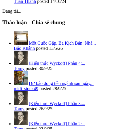
Tuấn Thành
posted
14/10/24
Đang tải...
Thảo luận - Chia sẻ chung
Một Cuộc Gặp, Ba Kịch Bản: Nhà...
Bảo Khánh
posted
13/5/26
[Kiến thức Wyckoff] Phần 4:...
Tomy
posted
30/9/25
Dự báo dòng tiền ngành sau ngày...
midi_stock49
posted
28/9/25
[Kiến thức Wyckoff] Phần 3:...
Tomy
posted
26/9/25
[Kiến thức Wyckoff] Phần 2:...
Tomy
posted
23/9/25