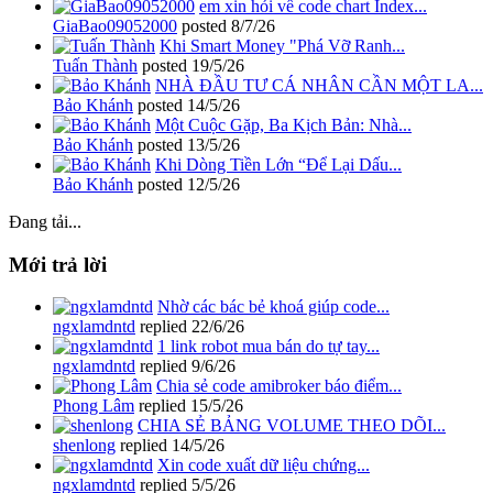
em xin hỏi về code chart Index...
GiaBao09052000
posted
8/7/26
Khi Smart Money "Phá Vỡ Ranh...
Tuấn Thành
posted
19/5/26
NHÀ ĐẦU TƯ CÁ NHÂN CẦN MỘT LA...
Bảo Khánh
posted
14/5/26
Một Cuộc Gặp, Ba Kịch Bản: Nhà...
Bảo Khánh
posted
13/5/26
Khi Dòng Tiền Lớn “Để Lại Dấu...
Bảo Khánh
posted
12/5/26
Đang tải...
Mới trả lời
Nhờ các bác bẻ khoá giúp code...
ngxlamdntd
replied
22/6/26
1 link robot mua bán do tự tay...
ngxlamdntd
replied
9/6/26
Chia sẻ code amibroker báo điểm...
Phong Lâm
replied
15/5/26
CHIA SẺ BẢNG VOLUME THEO DÕI...
shenlong
replied
14/5/26
Xin code xuất dữ liệu chứng...
ngxlamdntd
replied
5/5/26