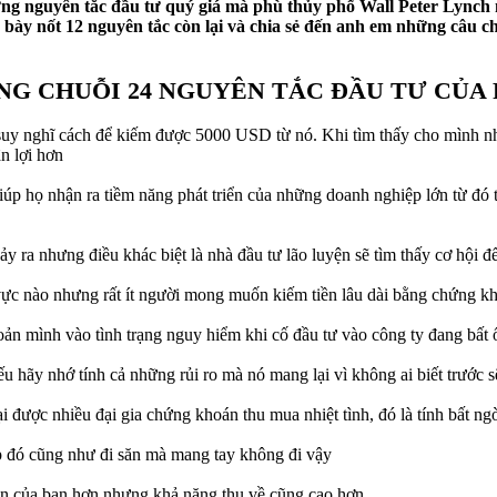
ững nguyên tắc đầu tư quý giá mà phù thủy phố Wall Peter Lynch ma
ình bày nốt 12 nguyên tắc còn lại và chia sẻ đến anh em những câu 
ONG CHUỖI 24 NGUYÊN TẮC ĐẦU TƯ CỦA
uy nghĩ cách để kiếm được 5000 USD từ nó. Khi tìm thấy cho mình nh
ận lợi hơn
iúp họ nhận ra tiềm năng phát triển của những doanh nghiệp lớn từ đó
y ra nhưng điều khác biệt là nhà đầu tư lão luyện sẽ tìm thấy cơ hội 
vực nào nhưng rất ít người mong muốn kiếm tiền lâu dài bằng chứng kho
oản mình vào tình trạng nguy hiểm khi cố đầu tư vào công ty đang bất 
 hãy nhớ tính cả những rủi ro mà nó mang lại vì không ai biết trước sẽ
được nhiều đại gia chứng khoán thu mua nhiệt tình, đó là tính bất ngờ
p đó cũng như đi săn mà mang tay không đi vậy
ian của bạn hơn nhưng khả năng thu về cũng cao hơn