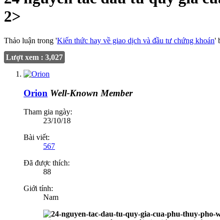
2>
Thảo luận trong '
Kiến thức hay về giao dịch và đầu tư chứng khoán
'
Lượt xem : 3,027
Orion
Well-Known Member
Tham gia ngày:
23/10/18
Bài viết:
567
Đã được thích:
88
Giới tính:
Nam