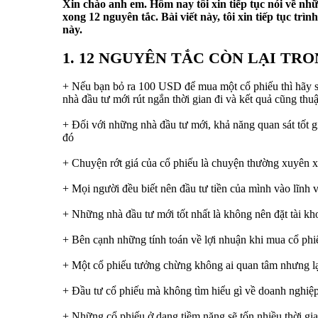
Xin chào anh em. Hôm nay tôi xin tiếp tục nói về nh
xong 12 nguyên tắc. Bài viết này, tôi xin tiếp tục tr
này.
1. 12 NGUYÊN TẮC CÒN LẠI TR
+ Nếu bạn bỏ ra 100 USD để mua một cổ phiếu thì hãy s
nhà đầu tư mới rút ngắn thời gian đi và kết quả cũng thu
+ Đối với những nhà đầu tư mới, khả năng quan sát tốt g
đó
+ Chuyện rớt giá của cổ phiếu là chuyện thường xuyên xả
+ Mọi người đều biết nên đầu tư tiền của mình vào lĩnh 
+ Những nhà đầu tư mới tốt nhất là không nên đặt tài kh
+ Bên cạnh những tính toán về lợi nhuận khi mua cổ phiếu
+ Một cổ phiếu tưởng chừng không ai quan tâm nhưng lại 
+ Đầu tư cổ phiếu mà không tìm hiểu gì về doanh nghiệ
+ Những cổ phiếu ở dạng tiềm năng sẽ tốn nhiều thời g