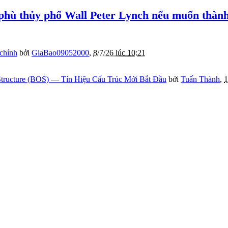
a phù thủy phố Wall Peter Lynch nếu muốn thàn
 chính
bởi
GiaBao09052000
,
8/7/26 lúc 10:21
tructure (BOS) — Tín Hiệu Cấu Trúc Mới Bắt Đầu
bởi
Tuấn Thành
,
1