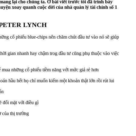
ng lại cho chúng ta. Ở bài viết trước tôi đã trình bày
chuyện xoay quanh cuộc đời của nhà quản lý tài chính số 1
 PETER LYNCH
ững cổ phiếu blue-chips nên chăm chút đầu tư vào nó sẽ giúp
 thời gian nhanh hay chậm trog đầu tư cũng phụ thuộc vào việc
để mua những cổ phiếu tiềm năng với mức giá rẻ hơn
án hầu hết họ chỉ muốn kiếm một khoản thật lớn rồi rút lui
ổn
 đối mặt với điều gì
 của thị trường