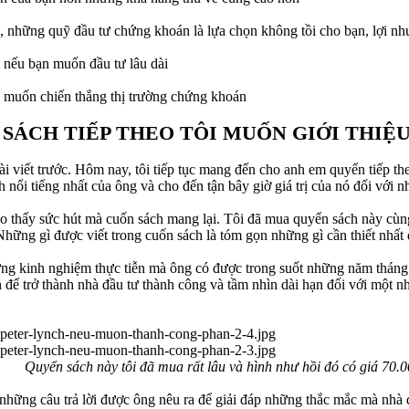
, những quỹ đầu tư chứng khoán là lựa chọn không tồi cho bạn, lợi nhuậ
 nếu bạn muốn đầu tư lâu dài
ạn muốn chiến thắng thị trường chứng khoán
N SÁCH TIẾP THEO TÔI MUỐN GIỚI THIỆ
i viết trước. Hôm nay, tôi tiếp tục mang đến cho anh em quyển tiếp the
 nổi tiếng nhất của ông và cho đến tận bây giờ giá trị của nó đối với 
ho thấy sức hút mà cuốn sách mang lại. Tôi đã mua quyển sách này cù
hững gì được viết trong cuốn sách là tóm gọn những gì cần thiết nhất 
ng kinh nghiệm thực tiễn mà ông có được trong suốt những năm tháng 
 để trở thành nhà đầu tư thành công và tầm nhìn dài hạn đối với một nh
Quyển sách này tôi đã mua rất lâu và hình như hồi đó có giá 70.
 và những câu trả lời được ông nêu ra để giải đáp những thắc mắc mà n