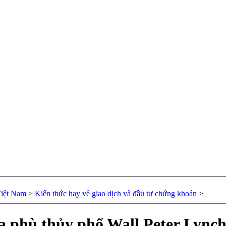
Việt Nam
>
Kiến thức hay về giao dịch và đầu tư chứng khoán
>
của phù thủy phố Wall Peter Lyn