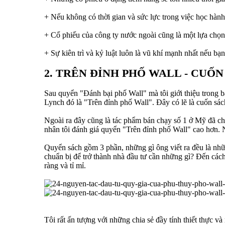
+ Nếu không có thời gian và sức lực trong việc học hành
+ Cổ phiếu của công ty nước ngoài cũng là một lựa chọn
+ Sự kiên trì và kỷ luật luôn là vũ khí mạnh nhất nếu b
2. TRÊN ĐỈNH PHỐ WALL - CUỐ
Sau quyển "Đánh bại phố Wall" mà tôi giới thiệu trong bà
Lynch đó là "Trên đỉnh phố Wall". Đây có lẽ là cuốn sách
Ngoài ra đây cũng là tác phẩm bán chạy số 1 ở Mỹ đã c
nhân tôi đánh giá quyển "Trên đỉnh phố Wall" cao hơn. N
Quyển sách gồm 3 phần, những gì ông viết ra đều là nhữ
chuẩn bị để trở thành nhà đầu tư cần những gì? Đến cách
ràng và tỉ mỉ.
Tôi rất ấn tượng với những chia sẻ đầy tính thiết thực