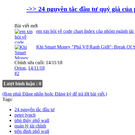
->> 24 nguyên tắc đầu tư quý giá củ
Bài viết mới
em xin hỏi về code chart Index của nhóm ngành tài
Khi Smart Money "Phá Vỡ Ranh Giới": Break Of S
Chỉnh sửa cuối:
14/11/18
Orion
,
14/11/18
#2
Lượt bình luận : 0
(Bạn phải Đăng nhập hoặc Đăng ký để trả lời bài viết.)
Tags:
24 nguyên tắc đầu tư
peter lynch
phù thủy phố wall
quản lý tài chính
trên đỉnh phố wall