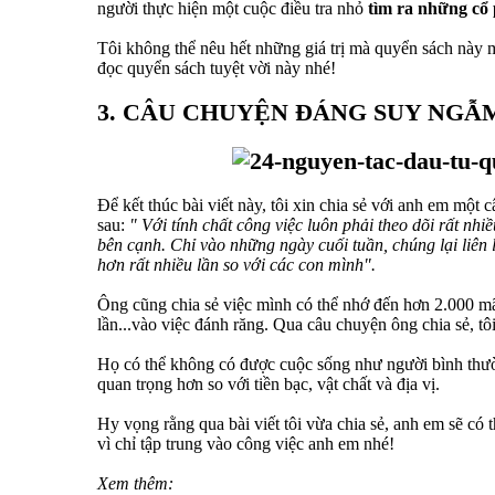
người thực hiện một cuộc điều tra nhỏ
tìm ra những cổ p
Tôi không thể nêu hết những giá trị mà quyển sách này m
đọc quyển sách tuyệt vời này nhé!
3. CÂU CHUYỆN ĐÁNG SUY NGẪ
Để kết thúc bài viết này, tôi xin chia sẻ với anh em mộ
sau:
" Với tính chất công việc luôn phải theo dõi rất n
bên cạnh. Chỉ vào những ngày cuối tuần, chúng lại liên 
hơn rất nhiều lần so với các con mình".
Ông cũng chia sẻ việc mình có thể nhớ đến hơn 2.000 m
lần...vào việc đánh răng. Qua câu chuyện ông chia sẻ, tô
Họ có thể không có được cuộc sống như người bình thườ
quan trọng hơn so với tiền bạc, vật chất và địa vị.
Hy vọng rằng qua bài viết tôi vừa chia sẻ, anh em sẽ có
vì chỉ tập trung vào công việc anh em nhé!
Xem thêm: