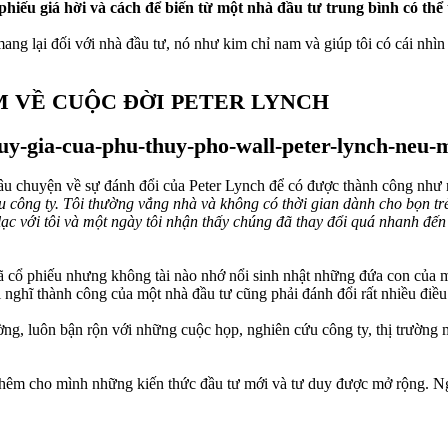
hiếu giá hời và cách để biến từ một nhà đầu tư trung bình có thể
ang lại đối với nhà đầu tư, nó như kim chỉ nam và giúp tôi có cái nhì
M VỀ CUỘC ĐỜI PETER LYNCH
t câu chuyện về sự đánh đổi của Peter Lynch để có được thành công nh
hiều công ty. Tôi thường vắng nhà và không có thời gian dành cho bọn 
lạc với tôi và một ngày tôi nhận thấy chúng đã thay đổi quá nhanh đế
ã cổ phiếu nhưng không tài nào nhớ nổi sinh nhật những đứa con của m
i nghĩ thành công của một nhà đầu tư cũng phải đánh đổi rất nhiều điều
ng, luôn bận rộn với những cuộc họp, nghiên cứu công ty, thị trường 
 thêm cho mình những kiến thức đầu tư mới và tư duy được mở rộng. Ngo