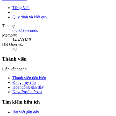
Tiếng Việt
Quy định và Nội quy
Timing:
0.2025 seconds
Memory:
14.430 MB
DB Queries:
40
Thành viên
Liên kết nhanh
Thành viên tiêu biểu
Đang truy cập
Hoạt động gần đây
New Profile Posts
Tìm kiếm hữu ích
Bài viết gần đây