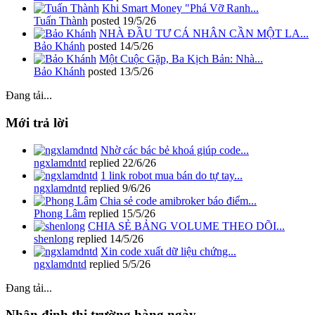
Khi Smart Money "Phá Vỡ Ranh...
Tuấn Thành
posted
19/5/26
NHÀ ĐẦU TƯ CÁ NHÂN CẦN MỘT LA...
Bảo Khánh
posted
14/5/26
Một Cuộc Gặp, Ba Kịch Bản: Nhà...
Bảo Khánh
posted
13/5/26
Đang tải...
Mới trả lời
Nhờ các bác bẻ khoá giúp code...
ngxlamdntd
replied
22/6/26
1 link robot mua bán do tự tay...
ngxlamdntd
replied
9/6/26
Chia sẻ code amibroker báo điểm...
Phong Lâm
replied
15/5/26
CHIA SẺ BẢNG VOLUME THEO DÕI...
shenlong
replied
14/5/26
Xin code xuất dữ liệu chứng...
ngxlamdntd
replied
5/5/26
Đang tải...
Nhận định thị trường hàng ngày