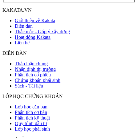
KAKATA.VN
Giới thiệu về Kakata
Diễn đàn
Thắc mắc - Góp ý xây dựng
Hoạt động Kakata
Liên hệ
DIỄN ĐÀN
Thảo luận chung
Nhận định thị trường
Phân tích cổ phiếu
Chứng khoán phái sinh
Sách - Tài liệu
LỚP HỌC CHỨNG KHOÁN
Lớp học căn bản
Phân tích cơ bản
Phân tích kỹ thuật
Quy trình đầu tư
Lớp học phái sinh