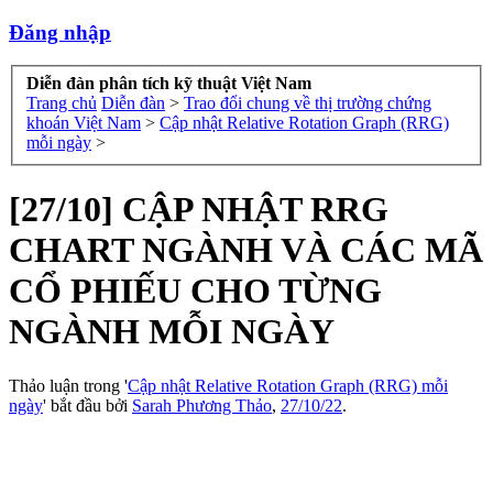
Đăng nhập
Diễn đàn phân tích kỹ thuật Việt Nam
Trang chủ
Diễn đàn
>
Trao đổi chung về thị trường chứng
khoán Việt Nam
>
Cập nhật Relative Rotation Graph (RRG)
mỗi ngày
>
[27/10] CẬP NHẬT RRG
CHART NGÀNH VÀ CÁC MÃ
CỔ PHIẾU CHO TỪNG
NGÀNH MỖI NGÀY
Thảo luận trong '
Cập nhật Relative Rotation Graph (RRG) mỗi
ngày
' bắt đầu bởi
Sarah Phương Thảo
,
27/10/22
.