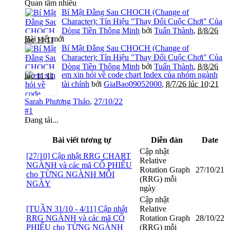
Quan tâm nhiều
Bí Mật Đằng Sau CHOCH (Change of
Character): Tín Hiệu "Thay Đổi Cuộc Chơi" Của
Dòng Tiền Thông Minh
bởi
Tuấn Thành
,
8/8/26
Bài viết mới
lúc 11:11
Bí Mật Đằng Sau CHOCH (Change of
Character): Tín Hiệu "Thay Đổi Cuộc Chơi" Của
Dòng Tiền Thông Minh
bởi
Tuấn Thành
,
8/8/26
em xin hỏi về code chart Index của nhóm ngành
lúc 11:11
tài chính
bởi
GiaBao09052000
,
8/7/26 lúc 10:21
Sarah Phương Thảo
,
27/10/22
#1
Đang tải...
Bài viết tương tự
Diễn đàn
Date
Cập nhật
[27/10] Cập nhật RRG CHART
Relative
NGÀNH và các mã CỔ PHIẾU
Rotation Graph
27/10/21
cho TỪNG NGÀNH MỖI
(RRG) mỗi
NGÀY
ngày
Cập nhật
[TUẦN 31/10 - 4/11] Cập nhật
Relative
RRG NGÀNH và các mã CỔ
Rotation Graph
28/10/22
PHIẾU cho TỪNG NGÀNH
(RRG) mỗi