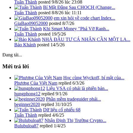
Tuấn Thành
posted
9/8/26 lúc 23:08
Bí Mật Đằng Sau CHOCH (Change...
Tuấn Thành
posted
8/8/26 lúc 11:11
em xin hỏi về code chart Index...
GiaBao09052000
posted
8/7/26
Khi Smart Money "Phá Vỡ Ranh...
Tuấn Thành
posted
19/5/26
NHÀ ĐẦU TƯ CÁ NHÂN CẦN MỘT LA...
Bảo Khánh
posted
14/5/26
Đang tải...
Mới trả lời
Học cùng Wyckoff, bí mật của...
Phương Của Việt Nam
replied
6/3/26
Liệu VSA có phải là phiên bản...
hungphong12
replied
9/1/26
Phần mềm tradeguider phái...
beginner2020
replied
31/10/25
Dữ liệu cổ phiếu 68
Tuấn Thành
replied
4/6/25
Nhận Định Thị Trường Crypto...
Bulubuloa87
replied
1/4/25