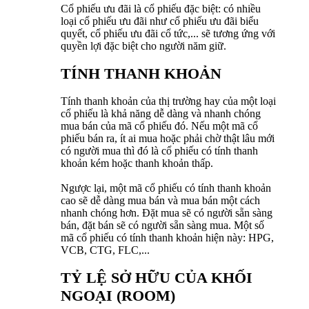
Cổ phiếu ưu đãi là cổ phiếu đặc biệt: có nhiều
loại cổ phiếu ưu đãi như cổ phiếu ưu đãi biểu
quyết, cổ phiếu ưu đãi cổ tức,... sẽ tương ứng với
quyền lợi đặc biệt cho người năm giữ.
TÍNH THANH KHOẢN
Tính thanh khoản của thị trường hay của một loại
cổ phiếu là khả năng dễ dàng và nhanh chóng
mua bán của mã cổ phiếu đó. Nếu một mã cổ
phiếu bán ra, ít ai mua hoặc phải chờ thật lâu mới
có người mua thì đó là cổ phiếu có tính thanh
khoản kém hoặc thanh khoản thấp.
Ngược lại, một mã cổ phiếu có tính thanh khoản
cao sẽ dễ dàng mua bán và mua bán một cách
nhanh chóng hơn. Đặt mua sẽ có người sẵn sàng
bán, đặt bán sẽ có người sẵn sàng mua. Một số
mã cổ phiếu có tính thanh khoản hiện này: HPG,
VCB, CTG, FLC,...
TỶ LỆ SỞ HỮU CỦA KHỐI
NGOẠI (ROOM)