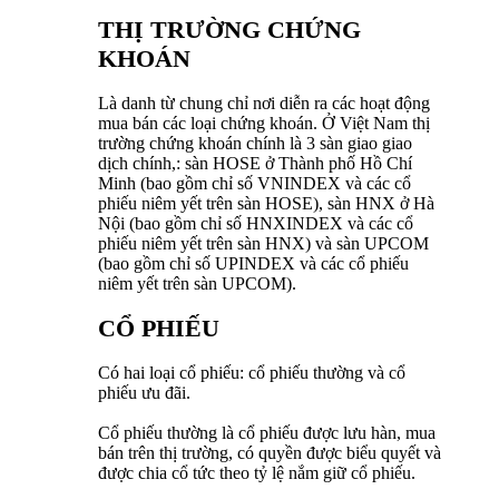
THỊ TRƯỜNG CHỨNG
KHOÁN
Là danh từ chung chỉ nơi diễn ra các hoạt động
mua bán các loại chứng khoán. Ở Việt Nam thị
trường chứng khoán chính là 3 sàn giao giao
dịch chính,: sàn HOSE ở Thành phố Hồ Chí
Minh (bao gồm chỉ số VNINDEX và các cổ
phiếu niêm yết trên sàn HOSE), sàn HNX ở Hà
Nội (bao gồm chỉ số HNXINDEX và các cổ
phiếu niêm yết trên sàn HNX) và sàn UPCOM
(bao gồm chỉ số UPINDEX và các cổ phiếu
niêm yết trên sàn UPCOM).
CỔ PHIẾU
Có hai loại cổ phiếu: cổ phiếu thường và cổ
phiếu ưu đãi.
Cổ phiếu thường là cổ phiếu được lưu hàn, mua
bán trên thị trường, có quyền được biểu quyết và
được chia cổ tức theo tỷ lệ nắm giữ cổ phiếu.