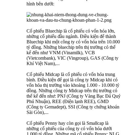
hình bên dưới:
Cổ phiếu Bluechip là cổ phiếu có vốn hóa lớn,
những cổ phiếu đầu ngành. Điều kiện để thành
Bluechip khi một công ty có vốn hóa trên 10.000
tỷ đồng. Những bluechip trên thị trường có thể
kể đến như VNM (Vinamilk), VCB
(Vietcombank), VIC (Vingroup), GAS (Công ty
Khí Việt Nam),...
Cổ phiếu Midcap là cổ phiếu có vốn hóa trung
bình. Điều kiện để gọi là công ty Midcap khi có
vốn hóa thị trường vào khoảng 1.000 - 10.000 tỷ
đồng. Những công ty Midcap trên thị trường có
thể kể đến như: PNJ (Công ty Vàng Bạc Đá Quý
Phú Nhuận), REE (Điện lạnh REE), GMD
(Công ty Gemadept), SSI (Công ty chứng khoán
Sài Gòn),...
Cổ phiếu Penny hay còn gọi là Smallcap là
những cổ phiếu của công ty có vốn hóa dưới
1.000 tỷ đồng. Những mã cổ phiếu Penny: NLG