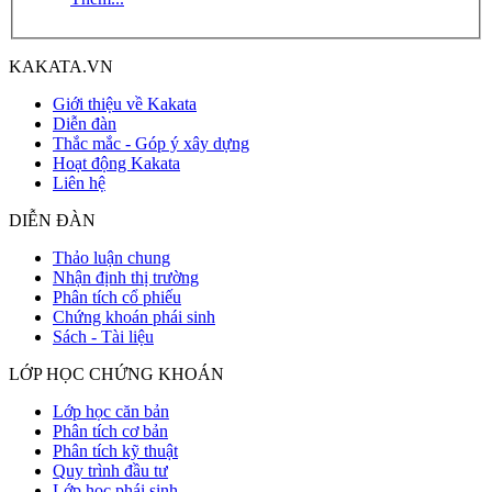
KAKATA.VN
Giới thiệu về Kakata
Diễn đàn
Thắc mắc - Góp ý xây dựng
Hoạt động Kakata
Liên hệ
DIỄN ĐÀN
Thảo luận chung
Nhận định thị trường
Phân tích cổ phiếu
Chứng khoán phái sinh
Sách - Tài liệu
LỚP HỌC CHỨNG KHOÁN
Lớp học căn bản
Phân tích cơ bản
Phân tích kỹ thuật
Quy trình đầu tư
Lớp học phái sinh