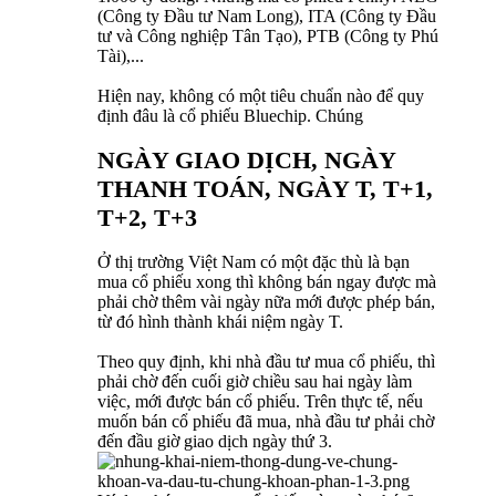
(Công ty Đầu tư Nam Long), ITA (Công ty Đầu
tư và Công nghiệp Tân Tạo), PTB (Công ty Phú
Tài),...
Hiện nay, không có một tiêu chuẩn nào để quy
định đâu là cổ phiếu Bluechip. Chúng
NGÀY GIAO DỊCH, NGÀY
THANH TOÁN, NGÀY T, T+1,
T+2, T+3
Ở thị trường Việt Nam có một đặc thù là bạn
mua cổ phiếu xong thì không bán ngay được mà
phải chờ thêm vài ngày nữa mới được phép bán,
từ đó hình thành khái niệm ngày T.
Theo quy định, khi nhà đầu tư mua cổ phiếu, thì
phải chờ đến cuối giờ chiều sau hai ngày làm
việc, mới được bán cổ phiếu. Trên thực tế, nếu
muốn bán cổ phiếu đã mua, nhà đầu tư phải chờ
đến đầu giờ giao dịch ngày thứ 3.