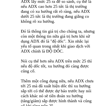
ADX lấy mức 25 ra để so sánh, cụ thể là
nếu ADX cao hơn 25 tức là thị trường
đang có xu hướng rất rõ ràng, nếu ADX
dưới 25 tức là thị trường đang giằng co
không rõ xu hướng.
Đó là thông tin giá trị cho chúng ta, nhưng
còn một thông tin nữa giá trị hơn khi sử
dụng ADX đó là "độ dốc". Xin nhắc lại
yếu tố quan trong nhất khi giao dịch với
ADX chính là ĐỘ DỐC.
Nói cụ thể hơn nều ADX trên mức 25 thì
nếu độ dốc tốt, xu hướng đó càng được
củng cố.
Thêm một công dụng nữa, nếu ADX chưa
tới 25 mà đã xuất hiện dốc thì xu hướng
sắp tới có thể được dự báo trước hay nói
cách khác nó sẽ tiên đoán xu hướng
(tăng/giảm) sắp được hình thành và củng
cố khi tăng trên 25.