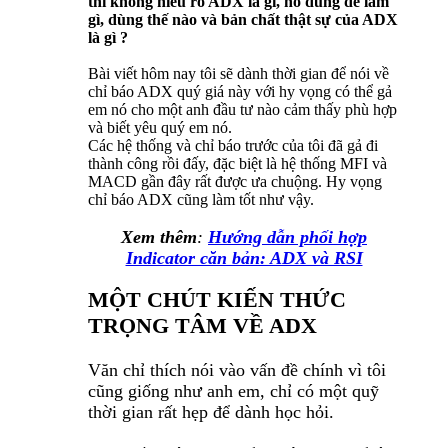
thì không hiểu rõ ADX là gì, nó dùng để làm
gì, dùng thế nào và bản chất thật sự của ADX
là gì ?
Bài viết hôm nay tôi sẽ dành thời gian để nói về
chỉ báo ADX quý giá này với hy vọng có thể gả
em nó cho một anh đầu tư nào cảm thấy phù hợp
và biết yêu quý em nó.
Các hệ thống và chỉ báo trước của tôi đã gả đi
thành công rồi đấy, đặc biệt là hệ thống MFI và
MACD gần đây rất được ưa chuộng. Hy vọng
chỉ báo ADX cũng làm tốt như vậy.
Xem thêm
:
Hướng dẫn phối hợp
Indicator căn bản: ADX và RSI
MỘT CHÚT KIẾN THỨC
TRỌNG TÂM VỀ ADX
Văn chỉ thích nói vào vấn đề chính vì tôi
cũng giống như anh em, chỉ có một quỹ
thời gian rất hẹp để dành học hỏi.