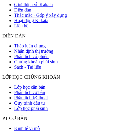
Giới thiệu về Kakata
Diễn đàn
Thắc mắc - Góp ý xây dựng
Hoạt động Kakata
Liên hệ
DIỄN ĐÀN
Thảo luận chung
Nhận định thị trường
Phân tích cổ phiếu
Chứng khoán phái sinh
Sách - Tài liệu
LỚP HỌC CHỨNG KHOÁN
Lớp học căn bản
Phân tích cơ bản
Phân tích kỹ thuật
Quy trình đầu tư
Lớp học phái sinh
PT CƠ BẢN
Kinh tế vĩ mô