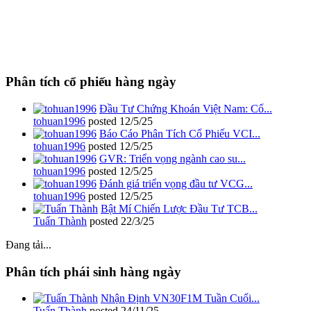
Phân tích cổ phiếu hàng ngày
Đầu Tư Chứng Khoán Việt Nam: Cổ...
tohuan1996
posted
12/5/25
Báo Cáo Phân Tích Cổ Phiếu VCI...
tohuan1996
posted
12/5/25
GVR: Triển vọng ngành cao su...
tohuan1996
posted
12/5/25
Đánh giá triển vọng đầu tư VCG...
tohuan1996
posted
12/5/25
Bật Mí Chiến Lược Đầu Tư TCB...
Tuấn Thành
posted
22/3/25
Đang tải...
Phân tích phái sinh hàng ngày
Nhận Định VN30F1M Tuần Cuối...
Tuấn Thành
posted
24/11/25