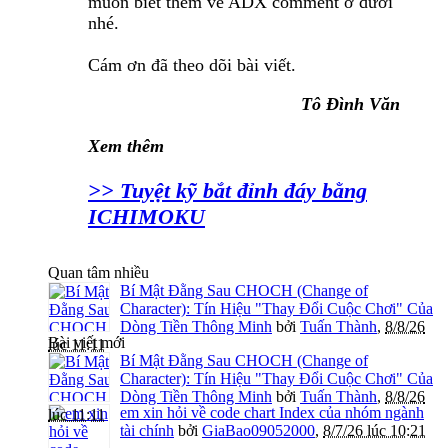
muốn biết thêm về ADX comment ở dưới
nhé.
Cám ơn đã theo dõi bài viết.
Tô Đình Văn
Xem thêm
>> Tuyệt kỹ bắt đỉnh đáy bằng
ICHIMOKU
Quan tâm nhiều
Bí Mật Đằng Sau CHOCH (Change of
Character): Tín Hiệu "Thay Đổi Cuộc Chơi" Của
Dòng Tiền Thông Minh
bởi
Tuấn Thành
,
8/8/26
Bài viết mới
lúc 11:11
Bí Mật Đằng Sau CHOCH (Change of
Character): Tín Hiệu "Thay Đổi Cuộc Chơi" Của
Dòng Tiền Thông Minh
bởi
Tuấn Thành
,
8/8/26
em xin hỏi về code chart Index của nhóm ngành
lúc 11:11
tài chính
bởi
GiaBao09052000
,
8/7/26 lúc 10:21