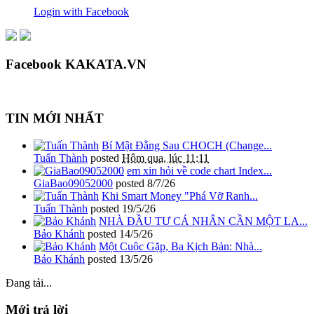
Login with Facebook
Facebook KAKATA.VN
TIN MỚI NHẤT
Bí Mật Đằng Sau CHOCH (Change...
Tuấn Thành
posted
Hôm qua, lúc 11:11
em xin hỏi về code chart Index...
GiaBao09052000
posted
8/7/26
Khi Smart Money "Phá Vỡ Ranh...
Tuấn Thành
posted
19/5/26
NHÀ ĐẦU TƯ CÁ NHÂN CẦN MỘT LA...
Bảo Khánh
posted
14/5/26
Một Cuộc Gặp, Ba Kịch Bản: Nhà...
Bảo Khánh
posted
13/5/26
Đang tải...
Mới trả lời