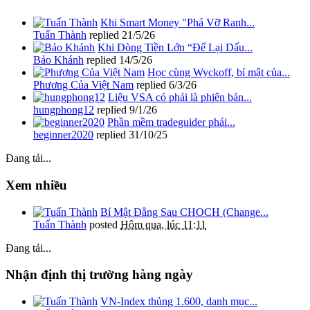
Khi Smart Money "Phá Vỡ Ranh...
Tuấn Thành
replied
21/5/26
Khi Dòng Tiền Lớn “Để Lại Dấu...
Bảo Khánh
replied
14/5/26
Học cùng Wyckoff, bí mật của...
Phương Của Việt Nam
replied
6/3/26
Liệu VSA có phải là phiên bản...
hungphong12
replied
9/1/26
Phần mềm tradeguider phái...
beginner2020
replied
31/10/25
Đang tải...
Xem nhiều
Bí Mật Đằng Sau CHOCH (Change...
Tuấn Thành
posted
Hôm qua, lúc 11:11
Đang tải...
Nhận định thị trường hàng ngày
VN-Index thủng 1.600, danh mục...