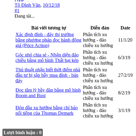
Tô Đình Văn
,
10/12/18
#1
Đang tải...
Bài viết tương tự
Diễn đàn
Date
Xác định đỉnh - đáy thị trường
Phân tích xu
bằng phương pháp đọc hành động
hướng - đảo
11/1/20
giá (Price Action)
chiều xu hướng
Phân tích xu
Góc nhỏ chia sẻ - Nhận diện đảo
hướng - đảo
6/3/19
chiều bằng mô hình Thất bại kép
chiều xu hướng
Thủ thuật nhận biết thời điểm nhà
Phân tích xu
đầu tư bị sập bẫy mua đỉnh - bán
hướng - đảo
27/2/19
đáy
chiều xu hướng
Phân tích xu
Đọc tâm lý bầy đàn bằng mô hình
hướng - đảo
8/2/19
Boom and Bust
chiều xu hướng
Phân tích xu
Đón đầu xu hướng bằng chỉ báo
hướng - đảo
3/1/19
nổi tiếng của Thomas Demark
chiều xu hướng
Lượt bình luận : 0