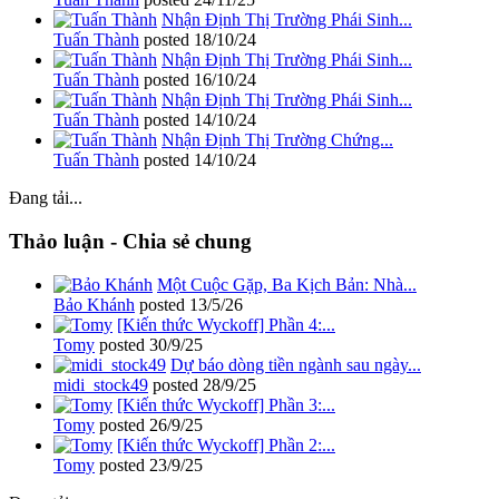
Nhận Định Thị Trường Phái Sinh...
Tuấn Thành
posted
18/10/24
Nhận Định Thị Trường Phái Sinh...
Tuấn Thành
posted
16/10/24
Nhận Định Thị Trường Phái Sinh...
Tuấn Thành
posted
14/10/24
Nhận Định Thị Trường Chứng...
Tuấn Thành
posted
14/10/24
Đang tải...
Thảo luận - Chia sẻ chung
Một Cuộc Gặp, Ba Kịch Bản: Nhà...
Bảo Khánh
posted
13/5/26
[Kiến thức Wyckoff] Phần 4:...
Tomy
posted
30/9/25
Dự báo dòng tiền ngành sau ngày...
midi_stock49
posted
28/9/25
[Kiến thức Wyckoff] Phần 3:...
Tomy
posted
26/9/25
[Kiến thức Wyckoff] Phần 2:...
Tomy
posted
23/9/25