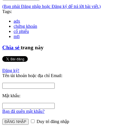
(Bạn phải Đăng nhập hoặc Đăng ký để trả lời bài viết.)
Tags:
adx
chứng khoán
cổ phiếu
mfi
Chia sẻ
trang này
Đăng ký!
Tên tài khoản hoặc địa chỉ Email:
Mật khẩu:
Bạn đã quên mật khẩu?
Duy trì đăng nhập