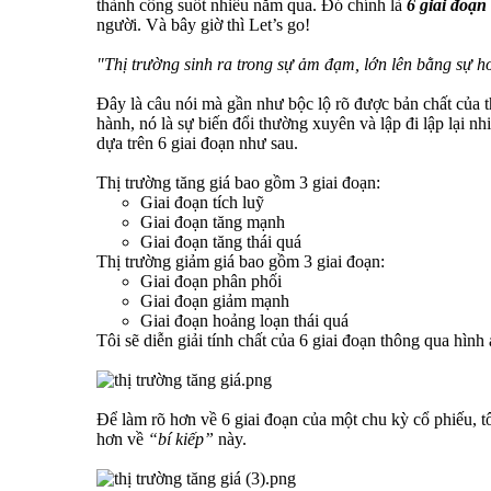
thành công suốt nhiều năm qua. Đó chính là
6 giai đoạn
người. Và bây giờ thì Let’s go!
"Thị trường sinh ra trong sự ảm đạm, lớn lên bằng sự ho
Đây là câu nói mà gần như bộc lộ rõ được bản chất của t
hành, nó là sự biến đổi thường xuyên và lập đi lập lại nh
dựa trên 6 giai đoạn như sau.
Thị trường tăng giá bao gồm 3 giai đoạn:
Giai đoạn tích luỹ
Giai đoạn tăng mạnh
Giai đoạn tăng thái quá
Thị trường giảm giá bao gồm 3 giai đoạn:
Giai đoạn phân phối
Giai đoạn giảm mạnh
Giai đoạn hoảng loạn thái quá
Tôi sẽ diễn giải tính chất của 6 giai đoạn thông qua hình
Để làm rõ hơn về 6 giai đoạn của một chu kỳ cổ phiếu,
hơn về
“bí kiếp”
này.