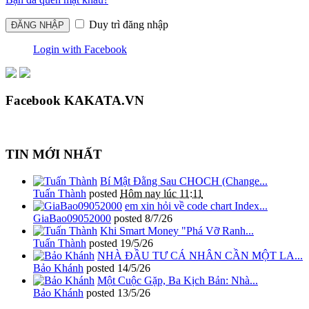
Duy trì đăng nhập
Login with Facebook
Facebook KAKATA.VN
TIN MỚI NHẤT
Bí Mật Đằng Sau CHOCH (Change...
Tuấn Thành
posted
Hôm nay lúc 11:11
em xin hỏi về code chart Index...
GiaBao09052000
posted
8/7/26
Khi Smart Money "Phá Vỡ Ranh...
Tuấn Thành
posted
19/5/26
NHÀ ĐẦU TƯ CÁ NHÂN CẦN MỘT LA...
Bảo Khánh
posted
14/5/26
Một Cuộc Gặp, Ba Kịch Bản: Nhà...
Bảo Khánh
posted
13/5/26