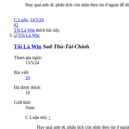
Hay quá anh ơi, phân tích còn nhìn theo tin ở ngoài để đá
C.Luận
,
14/5/24
#2
Tôi Là Win
thích bài này.
Tôi Là Win
Sad-Thủ-Tài-Chính
Tham gia ngày:
13/5/24
Bài viết:
10
Đã được thích:
10
Giới tính:
Nam
C.Luận nói:
↑
Hay quá anh ơi, phân tích còn nhìn theo tin ở ngoài