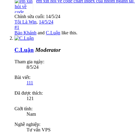
em xin hỏi về code chart Index của nhóm ngành tài
Chỉnh sửa cuối:
14/5/24
Tôi Là Win
,
14/5/24
#1
Bảo Khánh
and
C.Luận
like this.
C.Luận
Moderator
Tham gia ngày:
8/5/24
Bài viết:
111
Đã được thích:
121
Giới tính:
Nam
Nghề nghiệp:
Tư vấn VPS