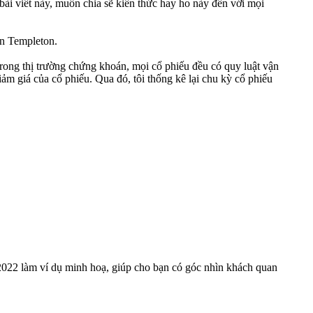
bài viết này, muốn chia sẽ kiến thức hay ho này đến với mọi
hn Templeton.
Trong thị trường chứng khoán, mọi cổ phiếu đều có quy luật vận
iảm giá của cổ phiếu. Qua đó, tôi thống kê lại chu kỳ cổ phiếu
2022 làm ví dụ minh hoạ, giúp cho bạn có góc nhìn khách quan