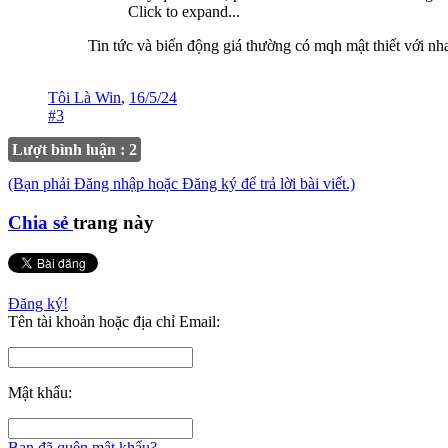
Click to expand...
Tin tức và biến động giá thường có mqh mật thiết với nha
Tôi Là Win
,
16/5/24
#3
Lượt bình luận : 2
(Bạn phải Đăng nhập hoặc Đăng ký để trả lời bài viết.)
Chia sẻ
trang này
Đăng ký!
Tên tài khoản hoặc địa chỉ Email:
Mật khẩu:
Bạn đã quên mật khẩu?