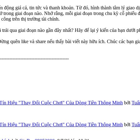
n động giá cả, tin tức và thanh khoản. Từ đó, hình thành tâm lý giao d
 trong giai đoạn nào. Nhớ rằng, mỗi giai đoạn trong chu kỳ cổ phiếu đề
công trên thị trường tài chính.
trải qua giai đoạn nào gần đây nhất? Hãy để lại ý kiến của bạn dưới ph
ng quên like và share nếu thấy bài viết này hữu ích. Chúc các bạn gia
--------------------------------------------
Tín Hiệu "Thay Đổi Cuộc Chơi" Của Dòng Tiền Thông Minh
bởi
Tuấ
Tín Hiệu "Thay Đổi Cuộc Chơi" Của Dòng Tiền Thông Minh
bởi
Tuấ