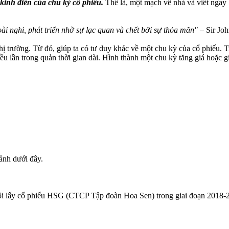
 kinh điển của chu kỳ cổ phiếu.
Thế là, một mạch về nhà và viết ngay 
ài nghi, phát triển nhờ sự lạc quan và chết bởi sự thỏa mãn"
– Sir Jo
hị trường. Từ đó, giúp ta có tư duy khác về một chu kỳ của cổ phiếu. 
iều lần trong quản thời gian dài. Hình thành một chu kỳ tăng giá hoặc g
 ảnh dưới đây.
 tôi lấy cổ phiếu HSG (CTCP Tập đoàn Hoa Sen) trong giai đoạn 2018-