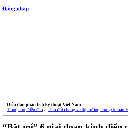
Đăng nhập
Diễn đàn phân tích kỹ thuật Việt Nam
Trang chủ
Diễn đàn
>
Trao đổi chung về thị trường chứng khoán 
“Bật mí” 6 giai đoạn kinh điển