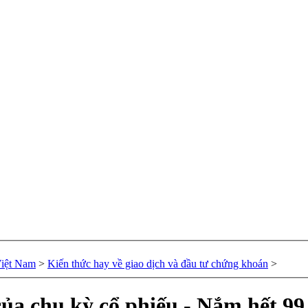
Việt Nam
>
Kiến thức hay về giao dịch và đầu tư chứng khoán
>
 của chu kỳ cổ phiếu - Nắm hết 9