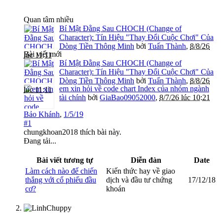
Quan tâm nhiều
Bí Mật Đằng Sau CHOCH (Change of
Character): Tín Hiệu "Thay Đổi Cuộc Chơi" Của
Dòng Tiền Thông Minh
bởi
Tuấn Thành
,
8/8/26
Bài viết mới
lúc 11:11
Bí Mật Đằng Sau CHOCH (Change of
Character): Tín Hiệu "Thay Đổi Cuộc Chơi" Của
Dòng Tiền Thông Minh
bởi
Tuấn Thành
,
8/8/26
em xin hỏi về code chart Index của nhóm ngành
lúc 11:11
tài chính
bởi
GiaBao09052000
,
8/7/26 lúc 10:21
Bảo Khánh
,
1/5/19
#1
chungkhoan2018
thích bài này.
Đang tải...
Bài viết tương tự
Diễn đàn
Date
Làm cách nào để chiến
Kiến thức hay về giao
thắng với cổ phiếu đầu
dịch và đầu tư chứng
17/12/18
cơ?
khoán