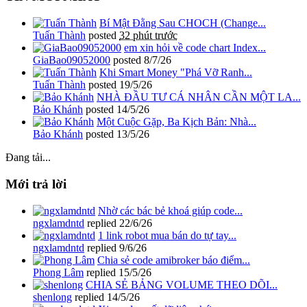
Bí Mật Đằng Sau CHOCH (Change...
Tuấn Thành
posted
32 phút trước
em xin hỏi về code chart Index...
GiaBao09052000
posted
8/7/26
Khi Smart Money "Phá Vỡ Ranh...
Tuấn Thành
posted
19/5/26
NHÀ ĐẦU TƯ CÁ NHÂN CẦN MỘT LA...
Bảo Khánh
posted
14/5/26
Một Cuộc Gặp, Ba Kịch Bản: Nhà...
Bảo Khánh
posted
13/5/26
Đang tải...
Mới trả lời
Nhờ các bác bẻ khoá giúp code...
ngxlamdntd
replied
22/6/26
1 link robot mua bán do tự tay...
ngxlamdntd
replied
9/6/26
Chia sẻ code amibroker báo điểm...
Phong Lâm
replied
15/5/26
CHIA SẺ BẢNG VOLUME THEO DÕI...
shenlong
replied
14/5/26