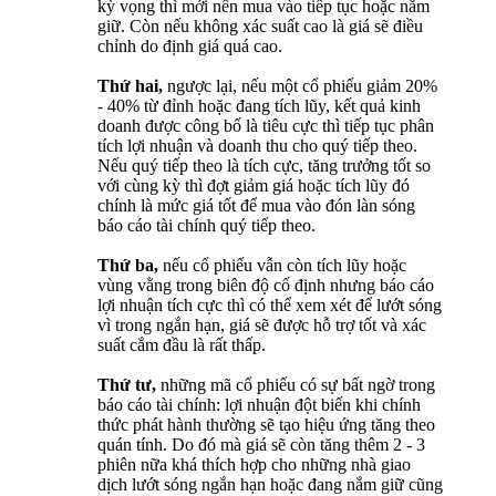
kỳ vọng thì mới nên mua vào tiếp tục hoặc nắm
giữ. Còn nếu không xác suất cao là giá sẽ điều
chỉnh do định giá quá cao.
Thứ hai,
ngược lại, nếu một cổ phiếu giảm 20%
- 40% từ đỉnh hoặc đang tích lũy, kết quả kinh
doanh được công bố là tiêu cực thì tiếp tục phân
tích lợi nhuận và doanh thu cho quý tiếp theo.
Nếu quý tiếp theo là tích cực, tăng trưởng tốt so
với cùng kỳ thì đợt giảm giá hoặc tích lũy đó
chính là mức giá tốt để mua vào đón làn sóng
báo cáo tài chính quý tiếp theo.
Thứ ba,
nếu cổ phiếu vẫn còn tích lũy hoặc
vùng vằng trong biên độ cố định nhưng báo cáo
lợi nhuận tích cực thì có thể xem xét để lướt sóng
vì trong ngắn hạn, giá sẽ được hỗ trợ tốt và xác
suất cắm đầu là rất thấp.
Thứ tư,
những mã cổ phiếu có sự bất ngờ trong
báo cáo tài chính: lợi nhuận đột biến khi chính
thức phát hành thường sẽ tạo hiệu ứng tăng theo
quán tính. Do đó mà giá sẽ còn tăng thêm 2 - 3
phiên nữa khá thích hợp cho những nhà giao
dịch lướt sóng ngắn hạn hoặc đang nắm giữ cũng