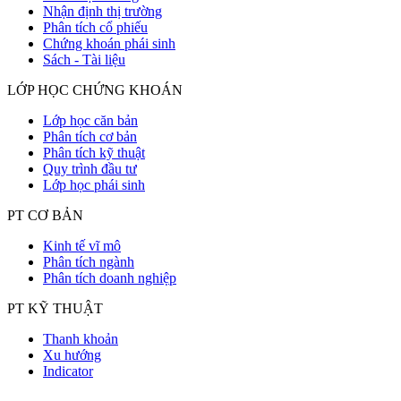
Nhận định thị trường
Phân tích cổ phiếu
Chứng khoán phái sinh
Sách - Tài liệu
LỚP HỌC CHỨNG KHOÁN
Lớp học căn bản
Phân tích cơ bản
Phân tích kỹ thuật
Quy trình đầu tư
Lớp học phái sinh
PT CƠ BẢN
Kinh tế vĩ mô
Phân tích ngành
Phân tích doanh nghiệp
PT KỸ THUẬT
Thanh khoản
Xu hướng
Indicator