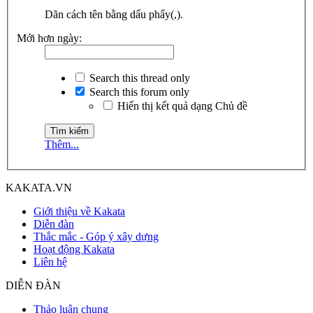
Dãn cách tên bằng dấu phẩy(,).
Mới hơn ngày:
Search this thread only
Search this forum only
Hiển thị kết quả dạng Chủ đề
Thêm...
KAKATA.VN
Giới thiệu về Kakata
Diễn đàn
Thắc mắc - Góp ý xây dựng
Hoạt động Kakata
Liên hệ
DIỄN ĐÀN
Thảo luận chung