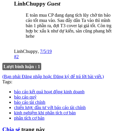
LinhChuppy
Guest
E toàn mua CP đang dạng tích lũy chờ tin báo
cáo tốt mua vào. Sau đấy dân Ta vào thì mình
bán 1 phần ra, đợi T3 cover lại giá tốt. Còn trg
hợp bc xấu k như dự kiến, sàn cũng phang hết
hehe
LinhChuppy
,
7/5/19
#2
Lượt bình luận : 1
(Bạn phải Đăng nhập hoặc Đăng ký để trả lời bài viết.)
Tags:
báo cáo kết quả hoạt động kinh doanh
báo cáo quý
báo cáo tài chính
chiến lược đầu tư với báo cáo tài chính
kinh nghiệm khi phân tích cơ bản
phân tích cơ bản
Chia sẻ
trang này