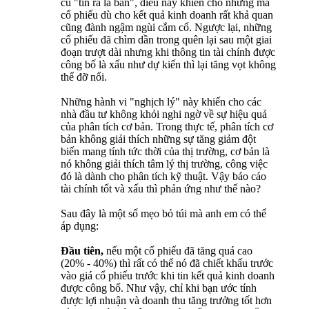
cũ "tin ra là bán", điều này khiến cho những mã
cổ phiếu dù cho kết quả kinh doanh rất khả quan
cũng đành ngậm ngùi cắm cổ. Ngược lại, những
cổ phiếu đã chìm dần trong quên lại sau một giai
đoạn trượt dài nhưng khi thông tin tài chính được
công bố là xấu như dự kiến thì lại tăng vọt không
thể đỡ nổi.
Những hành vi "nghịch lý" này khiến cho các
nhà đầu tư không khỏi nghi ngờ về sự hiệu quả
của phân tích cơ bản. Trong thực tế, phân tích cơ
bản không giải thích những sự tăng giảm đột
biến mang tính tức thời của thị trường, cơ bản là
nó không giải thích tâm lý thị trường, công việc
đó là dành cho phân tích kỹ thuật. Vậy báo cáo
tài chính tốt và xấu thì phản ứng như thế nào?
Sau đây là một số mẹo bỏ túi mà anh em có thể
áp dụng:
Đầu tiên,
nếu một cổ phiếu đã tăng quá cao
(20% - 40%) thì rất có thể nó đã chiết khấu trước
vào giá cổ phiếu trước khi tin kết quả kinh doanh
được công bố. Như vậy, chỉ khi bạn ước tính
được lợi nhuận và doanh thu tăng trưởng tốt hơn