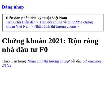
Đăng nhập
Diễn đàn phân tích kỹ thuật Việt Nam
Trang chủ
Diễn đàn
>
Trao đổi chung về thị trường chứng
khoán Việt Nam
>
Nhận định thị trường chung
>
Chứng khoán 2021: Rộn ràng
nhà đầu tư F0
Thảo luận trong '
Nhận định thị trường chung
' bắt đầu bởi
emmalee
,
2/1/22
.