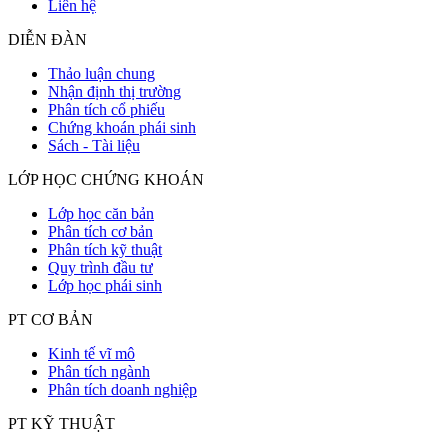
Liên hệ
DIỄN ĐÀN
Thảo luận chung
Nhận định thị trường
Phân tích cổ phiếu
Chứng khoán phái sinh
Sách - Tài liệu
LỚP HỌC CHỨNG KHOÁN
Lớp học căn bản
Phân tích cơ bản
Phân tích kỹ thuật
Quy trình đầu tư
Lớp học phái sinh
PT CƠ BẢN
Kinh tế vĩ mô
Phân tích ngành
Phân tích doanh nghiệp
PT KỸ THUẬT