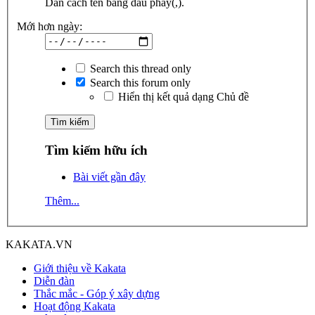
Dãn cách tên bằng dấu phẩy(,).
Mới hơn ngày:
Search this thread only
Search this forum only
Hiển thị kết quả dạng Chủ đề
Tìm kiếm hữu ích
Bài viết gần đây
Thêm...
KAKATA.VN
Giới thiệu về Kakata
Diễn đàn
Thắc mắc - Góp ý xây dựng
Hoạt động Kakata