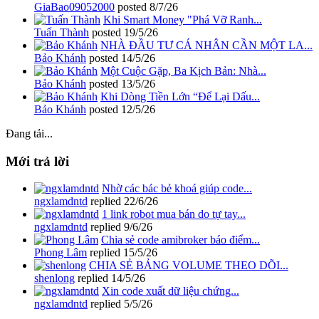
GiaBao09052000
posted
8/7/26
Khi Smart Money "Phá Vỡ Ranh...
Tuấn Thành
posted
19/5/26
NHÀ ĐẦU TƯ CÁ NHÂN CẦN MỘT LA...
Bảo Khánh
posted
14/5/26
Một Cuộc Gặp, Ba Kịch Bản: Nhà...
Bảo Khánh
posted
13/5/26
Khi Dòng Tiền Lớn “Để Lại Dấu...
Bảo Khánh
posted
12/5/26
Đang tải...
Mới trả lời
Nhờ các bác bẻ khoá giúp code...
ngxlamdntd
replied
22/6/26
1 link robot mua bán do tự tay...
ngxlamdntd
replied
9/6/26
Chia sẻ code amibroker báo điểm...
Phong Lâm
replied
15/5/26
CHIA SẺ BẢNG VOLUME THEO DÕI...
shenlong
replied
14/5/26
Xin code xuất dữ liệu chứng...
ngxlamdntd
replied
5/5/26