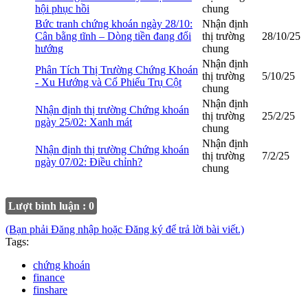
hội phục hồi
chung
Bức tranh chứng khoán ngày 28/10:
Nhận định
Cân bằng tĩnh – Dòng tiền đang đổi
thị trường
28/10/25
hướng
chung
Nhận định
Phân Tích Thị Trường Chứng Khoán
thị trường
5/10/25
- Xu Hướng và Cổ Phiếu Trụ Cột
chung
Nhận định
Nhận định thị trường Chứng khoán
thị trường
25/2/25
ngày 25/02: Xanh mát
chung
Nhận định
Nhận định thị trường Chứng khoán
thị trường
7/2/25
ngày 07/02: Điều chỉnh?
chung
Lượt bình luận : 0
(Bạn phải Đăng nhập hoặc Đăng ký để trả lời bài viết.)
Tags:
chứng khoán
finance
finshare