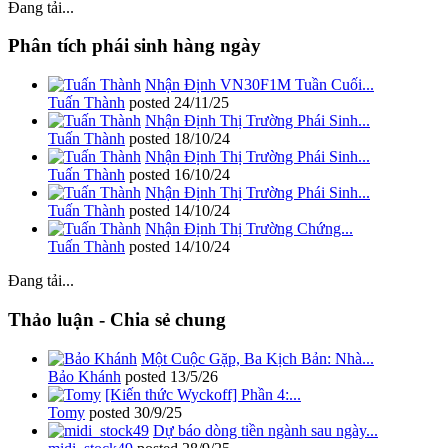
Đang tải...
Phân tích phái sinh hàng ngày
Nhận Định VN30F1M Tuần Cuối...
Tuấn Thành
posted
24/11/25
Nhận Định Thị Trường Phái Sinh...
Tuấn Thành
posted
18/10/24
Nhận Định Thị Trường Phái Sinh...
Tuấn Thành
posted
16/10/24
Nhận Định Thị Trường Phái Sinh...
Tuấn Thành
posted
14/10/24
Nhận Định Thị Trường Chứng...
Tuấn Thành
posted
14/10/24
Đang tải...
Thảo luận - Chia sẻ chung
Một Cuộc Gặp, Ba Kịch Bản: Nhà...
Bảo Khánh
posted
13/5/26
[Kiến thức Wyckoff] Phần 4:...
Tomy
posted
30/9/25
Dự báo dòng tiền ngành sau ngày...