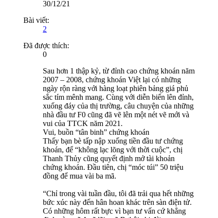
30/12/21
Bài viết:
2
Đã được thích:
0
Sau hơn 1 thập kỷ, từ đỉnh cao chứng khoán năm
2007 – 2008, chứng khoán Việt lại có những
ngày rộn ràng với hàng loạt phiên bảng giá phủ
sắc tím mênh mang. Cùng với diễn biến lên đỉnh,
xuống đáy của thị trường, câu chuyện của những
nhà đầu tư F0 cũng đã vẽ lên một nét vẽ mới và
vui của TTCK năm 2021.
Vui, buồn “tân binh” chứng khoán
Thấy bạn bè tấp nập xuống tiền đầu tư chứng
khoán, để “không lạc lõng với thời cuộc”, chị
Thanh Thủy cũng quyết định mở tài khoản
chứng khoán. Đầu tiên, chị “móc túi” 50 triệu
đồng để mua vài ba mã.
“Chỉ trong vài tuần đầu, tôi đã trải qua hết những
bức xúc này đến hân hoan khác trên sàn điện tử.
Có những hôm rất bực vì bạn tư vấn cứ khẳng