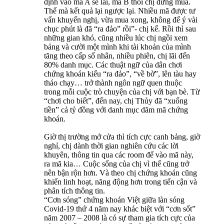
định vào mã A sẽ lãi, mã B thôi chị đừng mua.
Thế mà kết quả lại ngược lại. Nhiều mã được tư
vấn khuyến nghị, vừa mua xong, không để ý vài
chục phút là đã “ra đảo” rồi”- chị kể. Rồi thì sau
những gian khó, cũng nhiều lúc chị ngồi xem
bảng và cười một mình khi tài khoản của mình
tăng theo cấp số nhân, nhiều phiên, chị lãi đến
80% danh mục. Các thuật ngữ của dân chơi
chứng khoán kiểu “ra đảo”, “về bờ”, lên tàu hay
tháo chạy… trở thành ngôn ngữ quen thuộc
trong mỗi cuộc trò chuyện của chị với bạn bè. Từ
“chơi cho biết”, đến nay, chị Thủy đã “xuống
tiền” cả tỷ đồng với danh mục dăm mã chứng
khoán.
Giờ thị trường mở cửa thì tích cực canh bảng, giờ
nghỉ, chị dành thời gian nghiên cứu các lời
khuyên, thông tin qua các room để vào mã này,
ra mã kia… Cuộc sống của chị vì thế cũng trở
nên bận rộn hơn. Và theo chị chứng khoán cũng
khiến linh hoạt, năng động hơn trong tiến cận và
phân tích thông tin.
“Cơn sóng” chứng khoán Việt giữa làn sóng
Covid-19 thứ 4 năm nay khác biệt với “cơn sốt”
năm 2007 – 2008 là có sự tham gia tích cực của