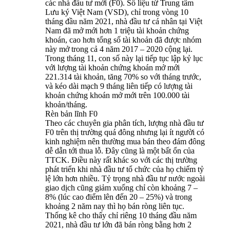
các nhà đầu tư mới (F0). Số liệu từ Trung tâm
Lưu ký Việt Nam (VSD), chỉ trong vòng 10
tháng đầu năm 2021, nhà đầu tư cá nhân tại Việt
Nam đã mở mới hơn 1 triệu tài khoản chứng
khoán, cao hơn tổng số tài khoản đã được nhóm
này mở trong cả 4 năm 2017 – 2020 cộng lại.
Trong tháng 11, con số này lại tiếp tục lập kỷ lục
với lượng tài khoản chứng khoán mở mới
221.314 tài khoản, tăng 70% so với tháng trước,
và kéo dài mạch 9 tháng liên tiếp có lượng tài
khoản chứng khoán mở mới trên 100.000 tài
khoản/tháng.
Rèn bản lĩnh F0
Theo các chuyên gia phân tích, lượng nhà đầu tư
F0 trên thị trường quá đông nhưng lại ít người có
kinh nghiệm nên thường mua bán theo đám đông
dễ dẫn tới thua lỗ. Đây cũng là một bất ổn của
TTCK. Điều này rất khác so với các thị trường
phát triển khi nhà đầu tư tổ chức của họ chiếm tỷ
lệ lớn hơn nhiều. Tỷ trọng nhà đầu tư nước ngoài
giao dịch cũng giảm xuống chỉ còn khoảng 7 –
8% (lúc cao điểm lên đến 20 – 25%) và trong
khoảng 2 năm nay thì họ bán ròng liên tục.
Thống kê cho thấy chỉ riêng 10 tháng đầu năm
2021, nhà đầu tư lớn đã bán ròng bằng hơn 2