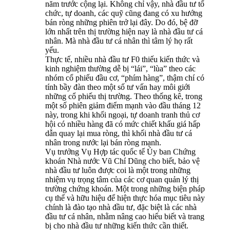
năm trước cộng lại. Không chỉ vậy, nhà đầu tư tổ
chức, tự doanh, các quỹ cũng đang có xu hướng
bán ròng những phiên trở lại đây. Do đó, bệ đỡ
lớn nhất trên thị trường hiện nay là nhà đầu tư cá
nhân. Mà nhà đầu tư cá nhân thì tâm lý họ rất
yếu.
Thực tế, nhiều nhà đầu tư F0 thiếu kiến thức và
kinh nghiệm thường dễ bị “lái”, “lùa” theo các
nhóm cổ phiếu đầu cơ, “phím hàng”, thậm chí có
tính bầy đàn theo một số tư vấn hay môi giới
những cổ phiếu thị trường. Theo thống kê, trong
một số phiên giảm điểm mạnh vào đầu tháng 12
này, trong khi khối ngoại, tự doanh tranh thủ cơ
hội có nhiều hàng đã có mức chiết khấu giá hấp
dẫn quay lại mua ròng, thì khối nhà đầu tư cá
nhân trong nước lại bán ròng mạnh.
Vụ trưởng Vụ Hợp tác quốc tế Ủy ban Chứng
khoán Nhà nước Vũ Chí Dũng cho biết, bảo vệ
nhà đầu tư luôn được coi là một trong những
nhiệm vụ trọng tâm của các cơ quan quản lý thị
trường chứng khoán. Một trong những biện pháp
cụ thể và hữu hiệu để hiện thực hóa mục tiêu này
chính là đào tạo nhà đầu tư, đặc biệt là các nhà
đầu tư cá nhân, nhằm nâng cao hiểu biết và trang
bị cho nhà đầu tư những kiến thức cần thiết.