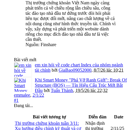
Thị trường chứng khoán Việt Nam ngày càng
phát triển cả về chiều rộng lẫn chiều sâu, công
tác đào tạo nhà đầu tư đứng trước đòi hỏi phải
liên tục được đổi mới, nâng cao chất lượng về cả
nội dung cũng như hình thức truyền tải. Chính vì
vậy, xây dựng và phát triển một website dành
riêng cho mục đích đào tạo nhà đầu tư là việc
cần thiết.
Nguồn: Finshare
Bài viết mới
em xin hỏi về code chart Index của nhóm ngành
tài chính
bởi
GiaBao09052000
,
8/7/26 lúc 10:21
Khi Smart Money "Phá Vỡ Ranh Giới": Break Of
Structure (BOS) — Tín Hiệu Cấu Trúc Mới Bắt
Đầu
bởi
Tuấn Thành
,
19/5/26 lúc 22:32
emmalee
,
2/1/22
#1
Đang tải...
Bài viết tương tự
Diễn đàn
Date
Thị trường chứng khoán tuần 3/11:
Nhận định
Xu hướng điều chỉnh kỹ thuật và cơ
thị trường
2/11/25