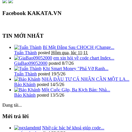
Facebook KAKATA.VN
TIN MỚI NHẤT
Bí Mật Đằng Sau CHOCH (Change...
Tuấn Thành
posted
Hôm qua, lúc 11:11
em xin hỏi về code chart Index...
GiaBao09052000
posted
8/7/26
Khi Smart Money "Phá Vỡ Ranh...
Tuấn Thành
posted
19/5/26
NHÀ ĐẦU TƯ CÁ NHÂN CẦN MỘT LA...
Bảo Khánh
posted
14/5/26
Một Cuộc Gặp, Ba Kịch Bản: Nhà...
Bảo Khánh
posted
13/5/26
Đang tải...
Mới trả lời
Nhờ các bác bẻ khoá giúp code...