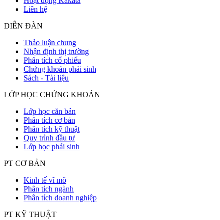
Hoạt động Kakata
Liên hệ
DIỄN ĐÀN
Thảo luận chung
Nhận định thị trường
Phân tích cổ phiếu
Chứng khoán phái sinh
Sách - Tài liệu
LỚP HỌC CHỨNG KHOÁN
Lớp học căn bản
Phân tích cơ bản
Phân tích kỹ thuật
Quy trình đầu tư
Lớp học phái sinh
PT CƠ BẢN
Kinh tế vĩ mô
Phân tích ngành
Phân tích doanh nghiệp
PT KỸ THUẬT