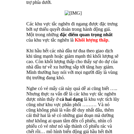
trợ phía dưới.
Các khu vực tắc nghẽn đi ngang được đặc trưng
bởi sự thiếu quyết đoán trong hành động giá.
Một trong những
đặc điểm quan trọng nhất
của khu vực tắc nghẽn là
Khối lượng thấp
.
Khi hầu hết các nhà đầu tư đua theo giao dịch
khi tăng mạnh hoặc giảm mạnh thì khối lượng sẽ
cao. Còn khối lượng thấp cho thấy sự do dự của
nhà đầu tư về xu hướng sắp tới tăng hay giảm.
Mình thường hay nói với mọi người đây là vùng
thị trường đang khó.
Nghe có vẻ mấy cái này quá dễ ai cũng biết …..
Nhưng thực ra vấn đề là các khu vực tắc nghẽn
được nhìn thấy ở
cả hai dạng
là khu vực tích lũy
cũng như khu vực phân phối ……… Và nó
cũng không phải là vấn đề duy nhất đâu, thêm
cái thứ hai là sẽ có những giai đoạn mà dường
như không ai quan tâm đến cổ phiếu, nhìn cổ
phiếu có vẻ như nó sắp thành cổ phiếu rác và
chết rồi… mô hình biến động giá hầu hết thời