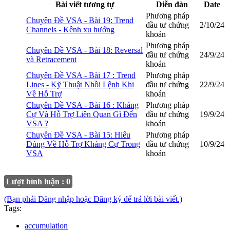
Bài viết tương tự
Diễn đàn
Date
Phương pháp
Chuyên Đề VSA - Bài 19: Trend
đầu tư chứng
2/10/24
Channels - Kênh xu hướng
khoán
Phương pháp
Chuyên Đề VSA - Bài 18: Reversal
đầu tư chứng
24/9/24
và Retracement
khoán
Chuyên Đề VSA - Bài 17 : Trend
Phương pháp
Lines - Kỹ Thuật Nhồi Lệnh Khi
đầu tư chứng
22/9/24
Về Hỗ Trợ
khoán
Chuyên Đề VSA - Bài 16 : Kháng
Phương pháp
Cự Và Hỗ Trợ Liên Quan Gì Đến
đầu tư chứng
19/9/24
VSA ?
khoán
Chuyên Đề VSA - Bài 15: Hiểu
Phương pháp
Đúng Về Hỗ Trợ Kháng Cự Trong
đầu tư chứng
10/9/24
VSA
khoán
Lượt bình luận : 0
(Bạn phải Đăng nhập hoặc Đăng ký để trả lời bài viết.)
Tags:
accumulation