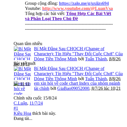
Group cộng đồng:
https://zalo.me/g/uxiizs694
Youtube:
http://www.youtube.com/@LuanVsa
Tổng hợp các bài viết:
Tổng Hợp Các Bài Viết
và Phân Loại Theo Chủ Đề
--------------------------------------------------------------
---------------------------------------------------------
Quan tâm nhiều
Bí Mật Đằng Sau CHOCH (Change of
Character): Tín Hiệu "Thay Đổi Cuộc Chơi" Của
Dòng Tiền Thông Minh
bởi
Tuấn Thành
,
8/8/26
Bài viết mới
lúc 11:11
Bí Mật Đằng Sau CHOCH (Change of
Character): Tín Hiệu "Thay Đổi Cuộc Chơi" Của
Dòng Tiền Thông Minh
bởi
Tuấn Thành
,
8/8/26
em xin hỏi về code chart Index của nhóm ngành
lúc 11:11
tài chính
bởi
GiaBao09052000
,
8/7/26 lúc 10:21
Chỉnh sửa cuối:
15/8/24
C.Luận
,
11/7/24
#1
Kiều Hoa
thích bài này.
Đang tải...