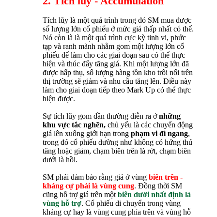
2. Tích lũy - Accumulation
Tích lũy là một quá trình trong đó SM mua được
số lượng lớn cổ phiếu ở mức giá thấp nhất có thể.
Nó còn là là một quá trình cực kỳ tinh vi, phức
tạp và ranh mãnh nhằm gom một lượng lớn cổ
phiếu để làm cho các giai đoạn sau có thể thực
hiện và thúc đẩy tăng giá. Khi một lượng lớn đã
được hấp thụ, số lượng hàng tồn kho trôi nổi trên
thị trường sẽ giảm và nhu cầu tăng lên. Điều này
làm cho giai đoạn tiếp theo Mark Up có thể thực
hiện được.
Sự tích lũy gom dần thường diễn ra ở
những
khu vực tắc nghẽn,
chủ yếu là các chuyển động
giá lên xuống giới hạn trong
phạm vi đi ngang
,
trong đó cổ phiếu dường như không có hứng thú
tăng hoặc giảm, chạm biên trên là rớt, chạm biên
dưới là hồi.
SM phải đảm bảo rằng giá ở vùng
biên trên -
kháng cự phải là vùng cung
. Đồng thời SM
cũng hỗ trợ giá trên một
biên dưới nhất định là
vùng hỗ trợ
. Cổ phiếu di chuyển trong vùng
kháng cự hay là vùng cung phía trên và vùng hỗ