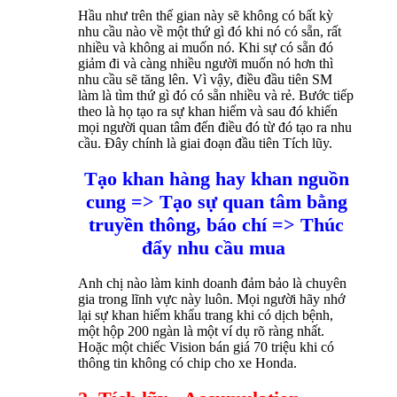
Hầu như trên thế gian này sẽ không có bất kỳ
nhu cầu nào về một thứ gì đó khi nó có sẵn, rất
nhiều và không ai muốn nó. Khi sự có sẵn đó
giảm đi và càng nhiều người muốn nó hơn thì
nhu cầu sẽ tăng lên. Vì vậy, điều đầu tiên SM
làm là tìm thứ gì đó có sẵn nhiều và rẻ. Bước tiếp
theo là họ tạo ra sự khan hiếm và sau đó khiến
mọi người quan tâm đến điều đó từ đó tạo ra nhu
cầu. Đây chính là giai đoạn đầu tiên Tích lũy.
Tạo khan hàng hay khan nguồn
cung => Tạo sự quan tâm bằng
truyền thông, báo chí => Thúc
đẩy nhu cầu mua
Anh chị nào làm kinh doanh đảm bảo là chuyên
gia trong lĩnh vực này luôn. Mọi người hãy nhớ
lại sự khan hiếm khẩu trang khi có dịch bệnh,
một hộp 200 ngàn là một ví dụ rõ ràng nhất.
Hoặc một chiếc Vision bán giá 70 triệu khi có
thông tin không có chip cho xe Honda.