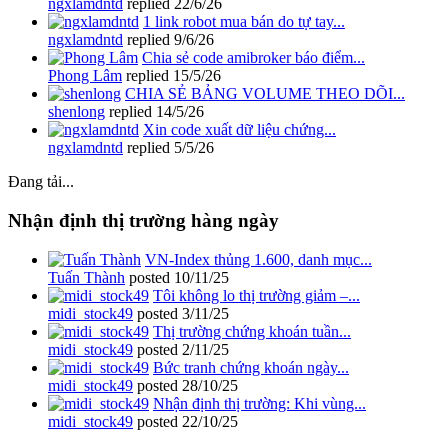
ngxlamdntd
replied
22/6/26
1 link robot mua bán do tự tay...
ngxlamdntd
replied
9/6/26
Chia sẻ code amibroker báo điểm...
Phong Lâm
replied
15/5/26
CHIA SẺ BẢNG VOLUME THEO DÕI...
shenlong
replied
14/5/26
Xin code xuất dữ liệu chứng...
ngxlamdntd
replied
5/5/26
Đang tải...
Nhận định thị trường hàng ngày
VN-Index thủng 1.600, danh mục...
Tuấn Thành
posted
10/11/25
Tôi không lo thị trường giảm –...
midi_stock49
posted
3/11/25
Thị trường chứng khoán tuần...
midi_stock49
posted
2/11/25
Bức tranh chứng khoán ngày...
midi_stock49
posted
28/10/25
Nhận định thị trường: Khi vùng...
midi_stock49
posted
22/10/25