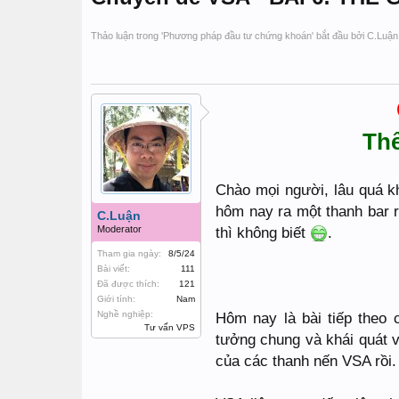
Thảo luận trong '
Phương pháp đầu tư chứng khoán
' bắt đầu bởi
C.Luận
Thê
Chào mọi người, lâu quá kh
hôm nay ra một thanh bar rú
C.Luận
Moderator
thì không biết
.
Tham gia ngày:
8/5/24
Bài viết:
111
Đã được thích:
121
Giới tính:
Nam
Nghề nghiệp:
Hôm nay là bài tiếp theo
Tư vấn VPS
tưởng chung và khái quát
của các thanh nến VSA rồi.