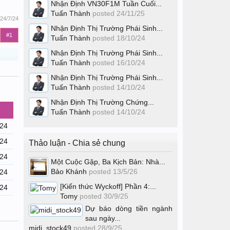
Nhận Định VN30F1M Tuần Cuối...
Tuấn Thành
posted
24/11/25
24/7/24
Nhận Định Thị Trường Phái Sinh...
#1
Tuấn Thành
posted
18/10/24
Nhận Định Thị Trường Phái Sinh...
Tuấn Thành
posted
16/10/24
Nhận Định Thị Trường Phái Sinh...
Tuấn Thành
posted
14/10/24
Nhận Định Thị Trường Chứng...
Tuấn Thành
posted
14/10/24
/24
/24
Thảo luận - Chia sẻ chung
/24
Một Cuộc Gặp, Ba Kịch Bản: Nhà...
Bảo Khánh
posted
13/5/26
/24
[Kiến thức Wyckoff] Phần 4:...
/24
Tomy
posted
30/9/25
Dự báo dòng tiền ngành
sau ngày...
midi_stock49
posted
28/9/25