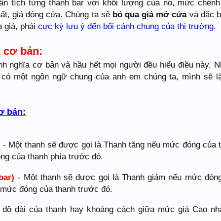
ân tích từng thanh bar với khối lượng của nó, mức chênh
hất, giá đóng cửa. Chúng ta sẽ
bỏ qua giá mở cửa
và đặc bi
 giá, phải
cực kỳ lưu ý đến bối cảnh chung của thị trường.
a cơ bản:
ịnh nghĩa cơ bản và hầu hết mọi người đều hiểu điều này. 
̀ có một ngôn ngữ chung của anh em chúng ta, mình sẽ lặ
ơ bản:
)
- Một thanh sẽ được gọi là Thanh tăng nếu mức đóng của 
g của thanh phía trước đó.
bar)
- Một thanh sẽ được gọi là Thanh giảm nếu mức đón
 mức đóng của thanh trước đó.
độ dài của thanh hay khoảng cách giữa mức giá Cao nhâ