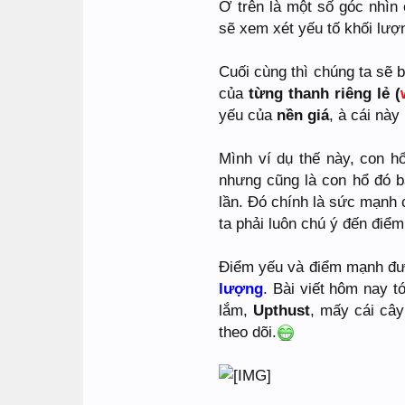
Ở trên là một số góc nhì
sẽ xem xét yếu tố khối lượ
Cuối cùng thì chúng ta sẽ
của
từng thanh riêng lẻ
(
yếu của
nền giá
, à cái này
Mình ví dụ thế này, con h
nhưng cũng là con hổ đó ba
lần. Đó chính là sức mạnh
ta phải luôn chú ý đến điê
Điểm yếu và điểm mạnh đượ
lượng
. Bài viết hôm nay tơ
lắm,
Upthust
, mấy cái cây
theo dõi.