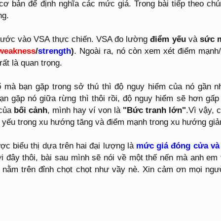
n cơ bản để định nghĩa các mức giá. Trong bài tiếp theo ch
ng.
 bước vào VSA thực chiến. VSA đo lường
điểm yếu
và
sức 
weakness
/
strength
)
. Ngoài ra, nó còn xem xét điểm mạnh
 rất là quan trọng.
ổ mà bạn gặp trong sở thú thì độ nguy hiểm của nó gần 
̣n gặp nó giữa rừng thì thôi rồi, độ nguy hiểm sẽ hơn gấ
 của
bối cảnh
, mình hay ví von là
"Bức tranh lớn"
.Vì vậy, 
̉m yếu trong xu hướng tăng và điểm mạnh trong xu hướng gi
c biểu thị dựa trên hai đại lượng là
mức giá đóng cửa và
́i đây thôi, bài sau mình sẽ nói về một thế nến mà anh em 
 nằm trên đỉnh chọt chọt như vầy nè. Xin cảm ơn mọi ngươ