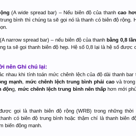
rộng
(A wide spread bar) – Nếu biên độ của thanh
cao hơ
rung bình thì chúng ta sẽ gọi nó là thanh có biên độ rộng. 
ọn.
(A narrow spread bar) – nếu biên độ của thanh
bằng 0,8 lần
ng ta sẽ gọi thanh biên độ hẹp. Hệ số 0,8 lại là hệ số được c
ời nên Ghi chú lại:
khác nhau khi tính toán mức chênh lệch của độ dài thanh bar
động mạnh
,
mức chênh lệch trung bình phải cao
và tron
n độn
g,
mức chênh lệch trung bình nên thấp
hơn mới phù
 được gọi là thanh biên độ rộng (WRB) trong những thời
̀ thanh có biên độ trung bình hoặc thậm chí là thanh biên đ
m biến động mạnh.