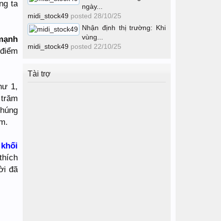
úng ta
ngày...
midi_stock49
posted
28/10/25
Nhận định thị trường: Khi
vùng...
mạnh
midi_stock49
posted
22/10/25
/điểm
Tài trợ
như 1,
p trăm
chúng
ảm.
 khối
thích
̀i đã