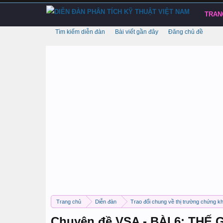
TRAN
Tìm kiếm diễn đàn
Bài viết gần đây
Đăng chủ đề
Trang chủ
Diễn đàn
Trao đổi chung về thị trường chứng k
Chuyên đề VSA - BÀI 6: THẾ