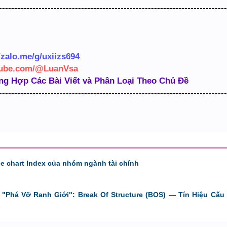
---------------------------------------------------------------------------
/zalo.me/g/uxiizs694
tube.com/@LuanVsa
ng Hợp Các Bài Viết và Phân Loại Theo Chủ Đề
---------------------------------------------------------------------------
de chart Index của nhóm ngành tài chính
"Phá Vỡ Ranh Giới": Break Of Structure (BOS) — Tín Hiệu Cấu 