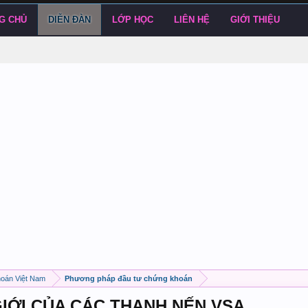
G CHỦ
DIỄN ĐÀN
LỚP HỌC
LIÊN HỆ
GIỚI THIỆU
hoán Việt Nam
Phương pháp đầu tư chứng khoán
 GIỚI CỦA CÁC THANH NẾN VSA