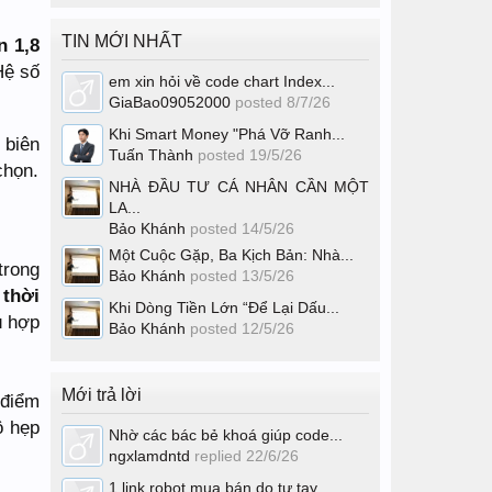
TIN MỚI NHẤT
n 1,8
Hệ số
em xin hỏi về code chart Index...
GiaBao09052000
posted
8/7/26
Khi Smart Money "Phá Vỡ Ranh...
biên
Tuấn Thành
posted
19/5/26
họn.
NHÀ ĐẦU TƯ CÁ NHÂN CẦN MỘT
LA...
Bảo Khánh
posted
14/5/26
Một Cuộc Gặp, Ba Kịch Bản: Nhà...
 trong
Bảo Khánh
posted
13/5/26
g
thời
Khi Dòng Tiền Lớn “Để Lại Dấu...
 hợp
Bảo Khánh
posted
12/5/26
Mới trả lời
 điểm
ộ hẹp
Nhờ các bác bẻ khoá giúp code...
ngxlamdntd
replied
22/6/26
1 link robot mua bán do tự tay...