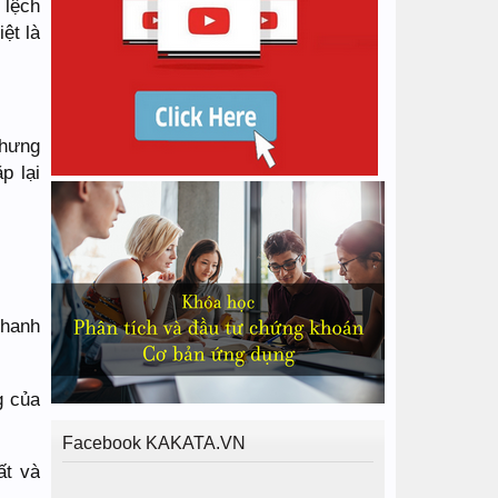
 lệch
ệt là
Nhưng
p lại
thanh
g của
Facebook KAKATA.VN
́t và