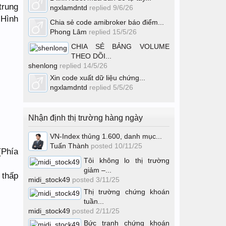
trung
ngxlamdntd
replied
9/6/26
 Hình
Chia sẻ code amibroker báo điểm...
Phong Lâm
replied
15/5/26
CHIA SẺ BẢNG VOLUME
THEO DÕI...
shenlong
replied
14/5/26
Xin code xuất dữ liệu chứng...
ngxlamdntd
replied
5/5/26
Nhận định thị trường hàng ngày
VN-Index thủng 1.600, danh mục...
Tuấn Thành
posted
10/11/25
(Phía
Tôi không lo thị trường
giảm –...
thấp
midi_stock49
posted
3/11/25
Thị trường chứng khoán
tuần...
midi_stock49
posted
2/11/25
Bức tranh chứng khoán