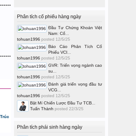
------
Phân tích cổ phiếu hàng ngày
Đầu Tư Chứng Khoán Việt
Nam: Cổ...
tohuan1996
posted
12/5/25
Báo Cáo Phân Tích Cổ
Phiếu VCI...
------
tohuan1996
posted
12/5/25
GVR: Triển vọng ngành cao
su...
tohuan1996
posted
12/5/25
Đánh giá triển vọng đầu tư
VCG...
tohuan1996
posted
12/5/25
Bật Mí Chiến Lược Đầu Tư TCB...
Tuấn Thành
posted
22/3/25
Trúc
Phân tích phái sinh hàng ngày