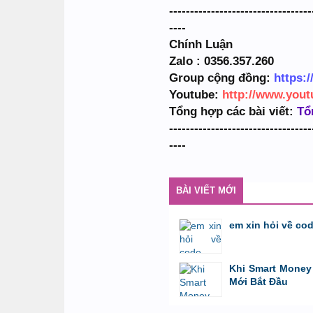
----------------------------------
----
Chính Luận
Zalo : 0356.357.260
Group cộng đồng:
https:/
Youtube:
http://www.you
Tổng hợp các bài viết:
Tổ
----------------------------------
----
BÀI VIẾT MỚI
em xin hỏi về co
bởi
GiaBao09052000
,
8/7/26 lúc 10:21
Khi Smart Money 
Mới Bắt Đầu
bởi
Tuấn Thành
,
19/5/26 lúc 22:32