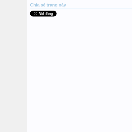
Chia sẻ
trang này