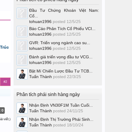
Đầu Tư Chứng Khoán Việt Nam:
Cổ...
tohuan1996
posted
12/5/25
Báo Cáo Phân Tích Cổ Phiếu VCI...
tohuan1996
posted
12/5/25
GVR: Triển vọng ngành cao su...
Trúc
tohuan1996
posted
12/5/25
Đánh giá triển vọng đầu tư VCG...
tohuan1996
posted
12/5/25
Bật Mí Chiến Lược Đầu Tư TCB...
Tuấn Thành
posted
22/3/25
#2
Phân tích phái sinh hàng ngày
Nhận Định VN30F1M Tuần Cuối...
: 0
Tuấn Thành
posted
24/11/25
Nhận Định Thị Trường Phái Sinh...
i viết.)
Tuấn Thành
posted
18/10/24