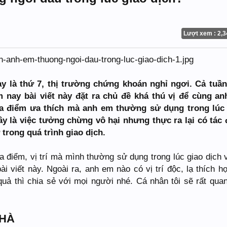
Lượt xem : 2,3
y là thứ 7, thị trường chứng khoán nghỉ ngơi. Cả tuầ
 nay bài viết này đặt ra chủ đề khá thú vị để cùng a
địa điểm ưa thích mà anh em thường sử dụng trong lúc
ây là việc tưởng chừng vô hại nhưng thực ra lại có tác
 trong quá trình giao dịch.
ịa điểm, vị trí mà mình thường sử dụng trong lúc giao dịch 
ài viết này. Ngoài ra, anh em nào có vị trí độc, lạ thích h
quả thì chia sẻ với mọi người nhé. Cá nhân tôi sẽ rất qua
NHÀ