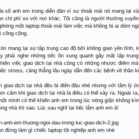
 đa số anh em trong diễn đàn vì sự thoải mái nó mang lại và
 chi phí so với nơi khác. Tôi cũng là người thường xuyên
 phòng một laptop thoải mái làm việc mà không bị ai dòm ng
i công cộng.
 còn mang lại sự tập trung cao độ bởi không gian yên tĩnh, 
y phải nghe những tiếc ồn xung quanh gây mất tập trung
 nhiên việc giao dịch tại nhà cũng có những nhược điểm mà
việc stress, căng thẳng lâu ngày dẫn đến các bệnh về thần k
m giao dịch tại nhà đều bị điên đâu nhé nhưng với tâm lý ứ
ầm cảm khi giao dịch tại nhà là điều có thể xảy ra. Ngoài ra,
 một mình có thể khiến anh em trong lúc nóng giận không kì
ong nhà thì sao. Lúc sau nghĩ lại tiếc lắm anh em à!
n đừng làm gì chiếc laptop tội nghiệp anh em nhé​