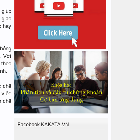
 giúp
 giao
ó hay
không
. Với
 theo
inh.
c chế
 việc
m chế
Facebook KAKATA.VN