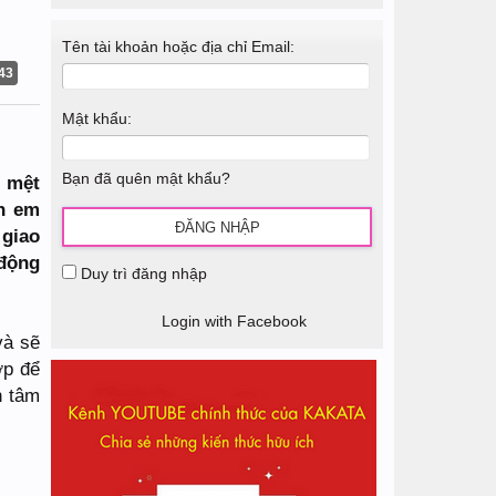
Tên tài khoản hoặc địa chỉ Email:
43
Mật khẩu:
Bạn đã quên mật khẩu?
n mệt
nh em
 giao
 động
Duy trì đăng nhập
Login with Facebook
và sẽ
ợp để
n tâm