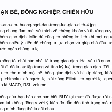
 BẠN BÈ, ĐỒNG NGHIỆP, CHIẾN HỮU
ùng chung đam mê, sở thích về chứng khoán và thường xuy
nhóm giao dịch. Mặc dù cũng có những lợi ích khi mọi ngư
thêm nhiều ý kiến để chúng ta lựa chọn và giúp nhà đầu tư
gười ngăn chúng ta lại.
không tốt chút nào nhất là trong giao dịch. Hai yếu tố quan 
 đi đó là sự tập trung và tính kỷ luật trong giao dịch. Tôi l
u có cho mình một hệ thống giao dịch và bí kíp riêng, khô
 Ichimoku, có người lại xài sóng Elliott, có người lại que
ào là MACD, RSI, volume..
hống của bạn báo cho bạn biết BUY tại mức đó được rồi 
óm lại không đồng ý với ý kiến đó dẫn đến tình trạng mỗi 
ống mình đúng thế là cãi nhau.