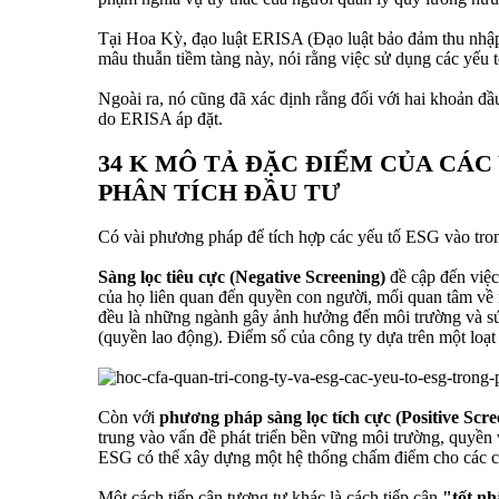
Tại Hoa Kỳ, đạo luật ERISA (Đạo luật bảo đảm thu nhập 
mâu thuẫn tiềm tàng này, nói rằng việc sử dụng các yếu 
Ngoài ra, nó cũng đã xác định rằng đối với hai khoản đầ
do ERISA áp đặt.
34 K MÔ TẢ ĐẶC ĐIỂM CỦA CÁC
PHÂN TÍCH ĐẦU TƯ
Có vài phương pháp để tích hợp các yếu tố ESG vào tron
Sàng lọc tiêu cực (Negative Screening)
đề cập đến việc
của họ liên quan đến quyền con người, mối quan tâm về 
đều là những ngành gây ảnh hưởng đến môi trường và sức
(quyền lao động). Điểm số của công ty dựa trên một loạt
Còn với
phương pháp sàng lọc tích cực (Positive Scre
trung vào vấn đề phát triển bền vững môi trường, quyền v
ESG có thể xây dựng một hệ thống chấm điểm cho các cô
Một cách tiếp cận tương tự khác là cách tiếp cận
"tốt nh