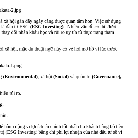
g và xã hội gần đây ngày càng được quan tâm hơn. Việc sử dụng
i là đầu tư ESG
(ESG Investing)
. Nhiều vấn đề có thể được
 thay đổi nhân khẩu học và rủi ro uy tín từ thực trạng tham
i xã hội, mặc dù thuật ngữ này có vẻ hơi mơ hồ vì lúc trước
ng
(Environmental)
, xã hội
(Social)
và quản trị
(Governance),
hiểu rủi ro.
g.
hìn.
hành động vì lợi ích tài chính tốt nhất cho khách hàng bỏ tiền
ị (ESG Investing) bằng chi phí lợi nhuận của nhà đầu tư sẽ vi