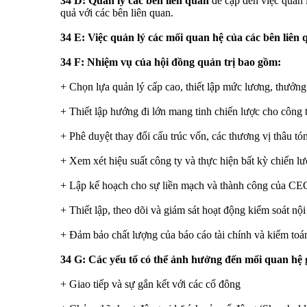
34 D: Quản lý các bên liên quan
đề cập đến việc quản l
quả với các bên liên quan.
34 E: Việc quản lý các mối quan hệ của các bên liên
34 F: Nhiệm vụ của hội đồng quản trị bao gồm:
+ Chọn lựa quản lý cấp cao, thiết lập mức lương, thưởng 
+ Thiết lập hướng đi lớn mang tinh chiến lược cho công t
+ Phê duyệt thay đổi cấu trúc vốn, các thương vị thâu tóm
+ Xem xét hiệu suất công ty và thực hiện bất kỳ chiến lược
+ Lập kế hoạch cho sự liền mạch và thành công của CE
+ Thiết lập, theo dõi và giám sát hoạt động kiểm soát nội 
+ Đảm bảo chất lượng của báo cáo tài chính và kiểm toán
34 G: Các yếu tố có thể ảnh hưởng đến mối quan hệ 
+ Giao tiếp và sự gắn kết với các cổ đông