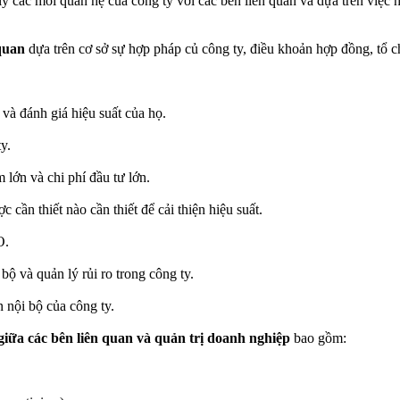
ý các mối quan hệ của công ty với các bên liên quan và dựa trên việc hiể
 quan
dựa trên cơ sở sự hợp pháp củ công ty, điều khoản hợp đồng, tổ 
và đánh giá hiệu suất của họ.
y.
 lớn và chi phí đầu tư lớn.
 cần thiết nào cần thiết để cải thiện hiệu suất.
O.
bộ và quản lý rủi ro trong công ty.
 nội bộ của công ty.
giữa các bên liên quan và quản trị doanh nghiệp
bao gồm: