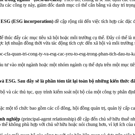
các công ty này, giám đốc danh mục có thể cân bằng và duy trì trọng
y ESG (ESG incorporation)
đề cập rộng rãi đến việc tích hợp các đặc 
ể thúc đẩy các mục tiêu xã hội hoặc môi trường cụ thể. Đây có thể là 
c lợi nhuận đồng thời vừa tác động tích cực đến xã hội và môi trường
ầu tư vào một ngành hoặc một nhóm ngành cụ thể dựa trên một mục tiê
và ESG. Sau đây sẽ là phần tóm tắt lại toàn bộ những kiến thức đ
 bộ và các thủ tục, quy trình kiểm soát nội bộ của một công ty phân đ
c một tổ chức bao gồm các cổ đông, hội đồng quản trị, quản lý cấp ca
anh nghiệp
(principal-agent relationship) đề cập đến chủ sở hữu thuê n
 có thể không phù hợp với chủ sở hữu hoặc nói chung hơn, vì lợi ích c