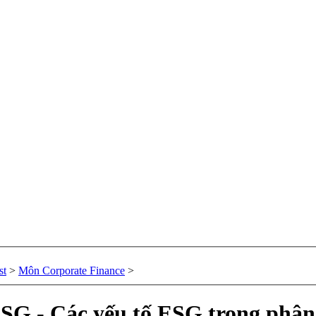
st
>
Môn Corporate Finance
>
SG - Các yếu tố ESG trong phân 