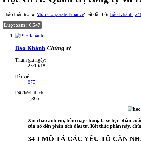
Thảo luận trong '
Môn Corporate Finance
' bắt đầu bởi
Bảo Khánh
,
2/
Lượt xem : 6,547
Bảo Khánh
Chứng sỹ
Tham gia ngày:
23/10/18
Bài viết:
875
Đã được thích:
1,365
Xin chào anh em, hôm nay chúng ta sẽ học phần cuố
của nó đến phân tích đầu tư. Kết thúc phần này, chúng
34 J MÔ TẢ CÁC YẾU TỐ CÂN N