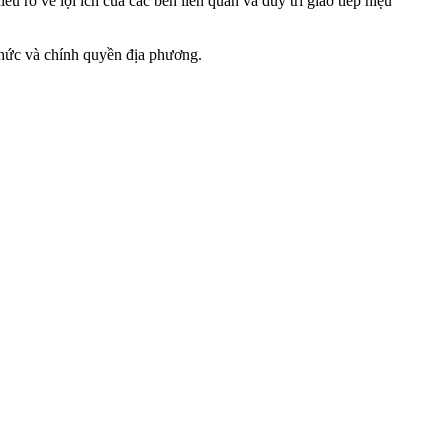
u rõ về lợi ích của các bên liên quan và duy trì giao tiếp hiệu
chức và chính quyền địa phương.