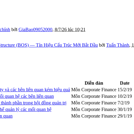
 chính
bởi
GiaBao09052000
,
8/7/26 lúc 10:21
tructure (BOS) — Tín Hiệu Cấu Trúc Mới Bắt Đầu
bởi
Tuấn Thành
,
1
Diễn đàn
Date
ty và các bên liên quan kém hiệu quả
Môn Corporate Finance
15/2/19
i quan hệ các bên liên quan
Môn Corporate Finance
10/2/19
thành phần trong hội đồng quản trị
Môn Corporate Finance
7/2/19
hế quản lý các mối quan hệ
Môn Corporate Finance
30/1/19
ên quan
Môn Corporate Finance
29/1/19