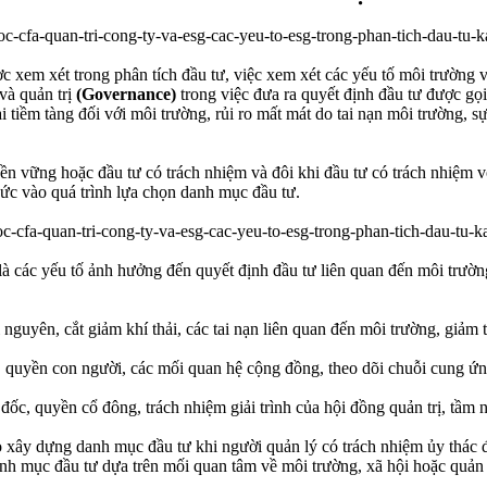
ợc xem xét trong phân tích đầu tư, việc xem xét các yếu tố môi trườn
và quản trị
(Governance)
trong việc đưa ra quyết định đầu tư được gọ
 tiềm tàng đối với môi trường, rủi ro mất mát do tai nạn môi trường, sự
ền vững hoặc đầu tư có trách nhiệm và đôi khi đầu tư có trách nhiệm vớ
đức vào quá trình lựa chọn danh mục đầu tư.
à các yếu tố ảnh hưởng đến quyết định đầu tư liên quan đến môi trườ
 nguyên, cắt giảm khí thải, các tai nạn liên quan đến môi trường, giảm t
 quyền con người, các mối quan hệ cộng đồng, theo dõi chuỗi cung ứn
đốc, quyền cổ đông, trách nhiệm giải trình của hội đồng quản trị, tầm n
 xây dựng danh mục đầu tư khi người quản lý có trách nhiệm ủy thác để 
 mục đầu tư dựa trên mối quan tâm về môi trường, xã hội hoặc quản tr
.