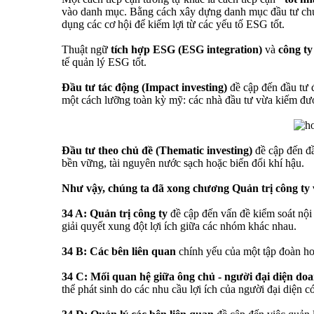
vào danh mục. Bằng cách xây dựng danh mục đầu tư chứa 
dụng các cơ hội để kiếm lợi từ các yếu tố ESG tốt.
Thuật ngữ
tích hợp ESG (ESG integration)
và
công t
tế quản lý ESG tốt.
Đầu tư tác động (Impact investing)
đề cập đến đầu tư đ
một cách lưỡng toàn kỳ mỹ: các nhà đầu tư vừa kiếm đượ
Đầu tư theo chủ đề (Thematic investing)
đề cập đến đ
bền vững, tài nguyên nước sạch hoặc biến đổi khí hậu.
Như vậy, chúng ta đã xong chương Quản trị công ty 
34 A: Quản trị công ty
đề cập đến vấn đề kiểm soát nội
giải quyết xung đột lợi ích giữa các nhóm khác nhau.
34 B: Các bên liên quan
chính yếu của một tập đoàn hoặ
34 C: Mối quan hệ giữa ông chủ - người đại diện do
thể phát sinh do các nhu cầu lợi ích của người đại diện