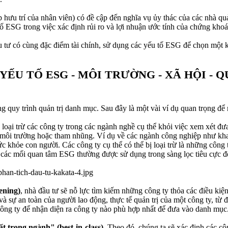
hưu trí của nhân viên) có đề cập đến nghĩa vụ ủy thác của các nhà qu
tố ESG trong việc xác định rủi ro và lợi nhuận ước tính của chứng kho
u tư có cùng đặc điểm tài chính, sử dụng các yếu tố ESG để chọn một k
 YẾU TỐ ESG - MÔI TRƯỜNG - XÃ HỘI -
g quy trình quản trị danh mục. Sau đây là một vài ví dụ quan trọng đ
 loại trừ các công ty trong các ngành nghề cụ thể khỏi việc xem xét đư
môi trường hoặc tham nhũng. Ví dụ về các ngành công nghiệp như khai 
 khỏe con người. Các công ty cụ thể có thể bị loại trừ là những công
 các mối quan tâm ESG thường được sử dụng trong sàng lọc tiêu cực để 
ening)
, nhà đầu tư sẽ nỗ lực tìm kiếm những công ty thỏa các điều ki
à sự an toàn của người lao động, thực tế quản trị của một công ty, từ đ
ng ty để nhận diện ra công ty nào phù hợp nhất để đưa vào danh mục
ất trong ngành" (best-in-class)
. Theo đó, chúng ta sẽ xác định các c