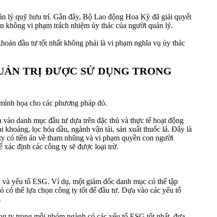
ản lý quỹ hưu trí. Gần đây, Bộ Lao động Hoa Kỳ đã giải quyết
án không vi phạm trách nhiệm ủy thác của người quản lý.
hoản đầu tư tốt nhất không phải là vi phạm nghĩa vụ ủy thác
 QUẢN TRỊ ĐƯỢC SỬ DỤNG TRONG
ể mình họa cho các phương pháp đó.
a vào danh mục đầu tư dựa trên đặc thủ và thực tế hoạt động
khoáng, lọc hóa dầu, ngành vận tải, sản xuất thuốc lá. Đây là
 ty có tiền án về tham nhũng và vi phạm quyền con người
xác định các công ty sẽ được loại trừ.
ện và yếu tố ESG. Ví dụ, một giám đốc danh mục có thể tập
ó có thể lựa chọn công ty tốt để đầu tư. Dựa vào các yếu tố
.
ông ty trong mỗi nhóm ngành có các yếu tố ESG tốt nhất, đưa