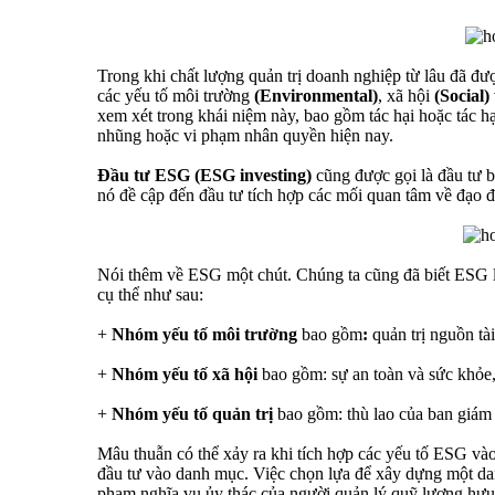
Trong khi chất lượng quản trị doanh nghiệp từ lâu đã đư
các yếu tố môi trường
(Environmental)
, xã hội
(Social)
xem xét trong khái niệm này, bao gồm tác hại hoặc tác hại
nhũng hoặc vi phạm nhân quyền hiện nay.
Đầu tư ESG (ESG investing)
cũng được gọi là đầu tư b
nó đề cập đến đầu tư tích hợp các mối quan tâm về đạo 
Nói thêm về ESG một chút. Chúng ta cũng đã biết ESG l
cụ thể như sau:
+
Nhóm yếu tố môi trường
bao gồm
:
quản trị nguồn tài
+
Nhóm yếu tố xã hội
bao gồm: sự an toàn và sức khỏe,
+
Nhóm yếu tố quản trị
bao gồm: thù lao của ban giám 
Mâu thuẫn có thể xảy ra khi tích hợp các yếu tố ESG vào
đầu tư vào danh mục. Việc chọn lựa để xây dựng một danh
phạm nghĩa vụ ủy thác của người quản lý quỹ lương hưu