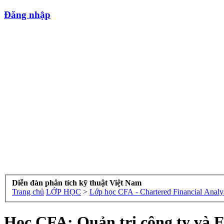
Đăng nhập
Diễn đàn phân tích kỹ thuật Việt Nam
Trang chủ
LỚP HỌC
>
Lớp học CFA - Chartered Financial Analy
Học CFA: Quản trị công ty và E