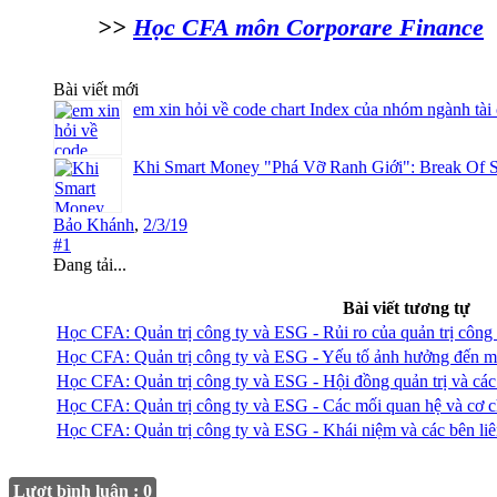
>>
Học CFA môn Corporare Finance
Bài viết mới
em xin hỏi về code chart Index của nhóm ngành tài
Khi Smart Money "Phá Vỡ Ranh Giới": Break Of S
Bảo Khánh
,
2/3/19
#1
Đang tải...
Bài viết tương tự
Học CFA: Quản trị công ty và ESG - Rủi ro của quản trị công 
Học CFA: Quản trị công ty và ESG - Yếu tố ảnh hưởng đến mố
Học CFA: Quản trị công ty và ESG - Hội đồng quản trị và các 
Học CFA: Quản trị công ty và ESG - Các mối quan hệ và cơ c
Học CFA: Quản trị công ty và ESG - Khái niệm và các bên li
Lượt bình luận : 0