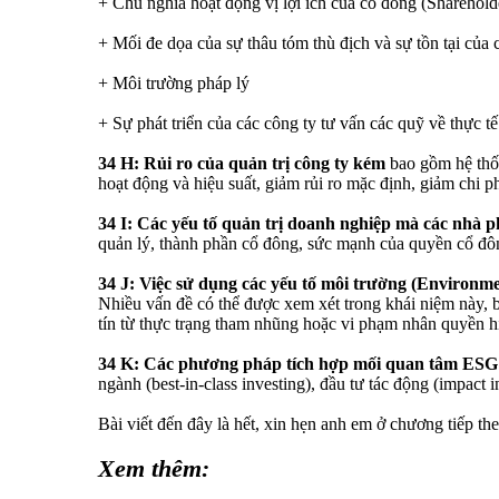
+ Chủ nghĩa hoạt động vị lợi ích của cổ đông (Sharehold
+ Mối đe dọa của sự thâu tóm thù địch và sự tồn tại của
+ Môi trường pháp lý
+ Sự phát triển của các công ty tư vấn các quỹ về thực t
34 H: Rủi ro của quản trị công ty kém
bao gồm hệ thống
hoạt động và hiệu suất, giảm rủi ro mặc định, giảm chi phí
34 I: Các yếu tố quản trị doanh nghiệp mà các nhà p
quản lý, thành phần cổ đông, sức mạnh của quyền cổ đông
34 J: Việc sử dụng các yếu tố môi trường (Environmen
Nhiều vấn đề có thể được xem xét trong khái niệm này, ba
tín từ thực trạng tham nhũng hoặc vi phạm nhân quyền h
34 K: Các phương pháp tích hợp mối quan tâm ESG
ngành (best-in-class investing), đầu tư tác động (impact i
Bài viết đến đây là hết, xin hẹn anh em ở chương tiếp t
Xem thêm: