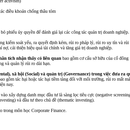
er activism)
 các điều khoản chống thâu tóm
ế bỏ phiếu ủy quyền để đánh giá lại các công tác quản trị doanh nghiệp.
 kiểm soát yếu, ra quyết định kém, rủi ro pháp lý, rủi ro uy tín và rủ
 nợ, cải thiện hiệu quả tài chính và tăng giá trị doanh nghiệp.
hân tích nhận thấy có liên quan
bao gồm cơ cấu sở hữu của cổ đông và
 và quản lý rủi ro dài hạn.
tal), xã hội (Social) và quản trị (Governance) trong việc đưa ra 
o gồm tác hại hoặc tác hại tiềm tàng đối với môi trường, rủi ro mất má
iện nay.
vào xây dựng danh mục đầu tư là sàng lọc tiêu cực (negative screening),
nvesting) và đầu tư theo chủ đề (thematic investing).
heo trong môn học Corporate Finance.