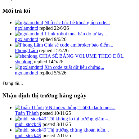
Mới trả lời
Nhờ các bác bẻ khoá giúp code...
ngxlamdntd
replied
22/6/26
1 link robot mua bán do tự tay...
ngxlamdntd
replied
9/6/26
Chia sẻ code amibroker báo điểm...
Phong Lâm
replied
15/5/26
CHIA SẺ BẢNG VOLUME THEO DÕI...
shenlong
replied
14/5/26
Xin code xuất dữ liệu chứng...
ngxlamdntd
replied
5/5/26
Đang tải...
Nhận định thị trường hàng ngày
VN-Index thủng 1.600, danh mục...
Tuấn Thành
posted
10/11/25
Tôi không lo thị trường giảm –...
midi_stock49
posted
3/11/25
Thị trường chứng khoán tuần...
midi_stock49
posted
2/11/25