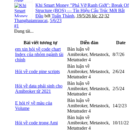
Khi Smart Money "Phá Vỡ Ranh Giới": Break Of
Structure (BOS) — Tín Hiệu Cấu Trúc Mới Bắt
Đầu
bởi
Tuấn Thành
,
19/5/26 lúc 22:32
Thanghaianraucai
,
5/6/23
#1
Đang tải...
Bài viết tương tự
Diễn đàn
Date
em xin hỏi về code chart
Bàn luận về
Index của nhóm ngành tài
Amibroker, Metastock,
8/7/26
chính
Metatrader 4
Bàn luận về
Hỏi về code pine scripts
Amibroker, Metastock,
2/6/24
Metatrader 4
Bàn luận về
Hỏi về data phái sinh cho
Amibroker, Metastock,
2/5/24
Amibroker từ 2021
Metatrader 4
Bàn luận về
E hỏi tý về màu của
Amibroker, Metastock,
14/2/23
Volume
Metatrader 4
Bàn luận về
Hỏi về code trong Ami
Amibroker, Metastock,
10/11/22
Metatrader 4