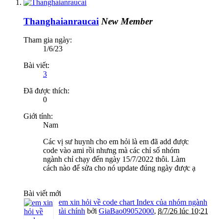
Thanghaianraucai
New Member
Tham gia ngày:
1/6/23
Bài viết:
3
Đã được thích:
0
Giới tính:
Nam
Các vị sư huynh cho em hỏi là em đã add được
code vào ami rồi nhưng mà các chỉ số nhóm
ngành chỉ chạy đến ngày 15/7/2022 thôi. Làm
cách nào để sửa cho nó update đúng ngày được ạ
Bài viết mới
em xin hỏi về code chart Index của nhóm ngành
tài chính
bởi
GiaBao09052000
,
8/7/26 lúc 10:21