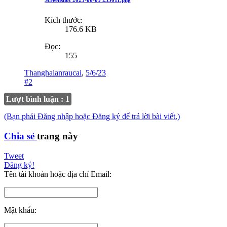
Screenshot 2023-06-05 235011.png
Kích thước:
176.6 KB
Đọc:
155
Thanghaianraucai
,
5/6/23
#2
Lượt bình luận : 1
(Bạn phải Đăng nhập hoặc Đăng ký để trả lời bài viết.)
Chia sẻ
trang này
Tweet
Đăng ký!
Tên tài khoản hoặc địa chỉ Email:
Mật khẩu: