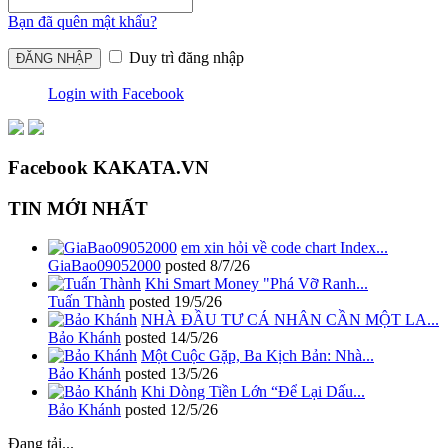
Bạn đã quên mật khẩu?
Duy trì đăng nhập
Login with Facebook
Facebook KAKATA.VN
TIN MỚI NHẤT
em xin hỏi về code chart Index...
GiaBao09052000
posted
8/7/26
Khi Smart Money "Phá Vỡ Ranh...
Tuấn Thành
posted
19/5/26
NHÀ ĐẦU TƯ CÁ NHÂN CẦN MỘT LA...
Bảo Khánh
posted
14/5/26
Một Cuộc Gặp, Ba Kịch Bản: Nhà...
Bảo Khánh
posted
13/5/26
Khi Dòng Tiền Lớn “Để Lại Dấu...
Bảo Khánh
posted
12/5/26
Đang tải...