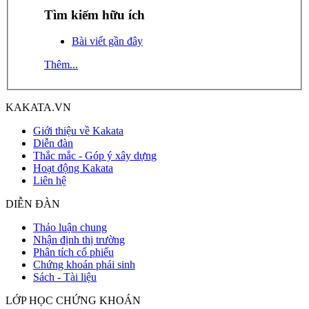
Tìm kiếm hữu ích
Bài viết gần đây
Thêm...
KAKATA.VN
Giới thiệu về Kakata
Diễn đàn
Thắc mắc - Góp ý xây dựng
Hoạt động Kakata
Liên hệ
DIỄN ĐÀN
Thảo luận chung
Nhận định thị trường
Phân tích cổ phiếu
Chứng khoán phái sinh
Sách - Tài liệu
LỚP HỌC CHỨNG KHOÁN