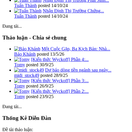
Nhận Định Thị Trường Phái Sinh...
Tuấn Thành
posted
14/10/24
Nhận Định Thị Trường Chứng...
Tuấn Thành
posted
14/10/24
Đang tải...
Thảo luận - Chia sẻ chung
Một Cuộc Gặp, Ba Kịch Bản: Nhà...
Bảo Khánh
posted
13/5/26
[Kiến thức Wyckoff] Phần 4:...
Tomy
posted
30/9/25
Dự báo dòng tiền ngành sau ngày...
midi_stock49
posted
28/9/25
[Kiến thức Wyckoff] Phần 3:...
Tomy
posted
26/9/25
[Kiến thức Wyckoff] Phần 2:...
Tomy
posted
23/9/25
Đang tải...
Thống Kê Diễn Đàn
Đề tài thảo luận: