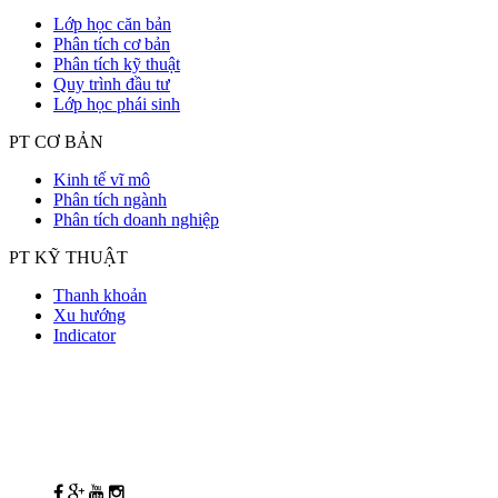
Lớp học căn bản
Phân tích cơ bản
Phân tích kỹ thuật
Quy trình đầu tư
Lớp học phái sinh
PT CƠ BẢN
Kinh tế vĩ mô
Phân tích ngành
Phân tích doanh nghiệp
PT KỸ THUẬT
Thanh khoản
Xu hướng
Indicator