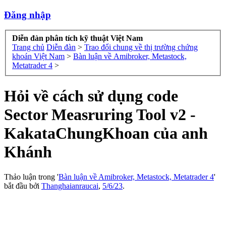
Đăng nhập
Diễn đàn phân tích kỹ thuật Việt Nam
Trang chủ
Diễn đàn
>
Trao đổi chung về thị trường chứng
khoán Việt Nam
>
Bàn luận về Amibroker, Metastock,
Metatrader 4
>
Hỏi về cách sử dụng code
Sector Measruring Tool v2 -
KakataChungKhoan của anh
Khánh
Thảo luận trong '
Bàn luận về Amibroker, Metastock, Metatrader 4
'
bắt đầu bởi
Thanghaianraucai
,
5/6/23
.