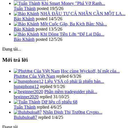
Khi Smart Money "Phá Vỡ Ranh...
Tuấn Thành
posted
19/5/26
NHÀ ĐẦU TƯ CÁ NHÂN CẦN MỘT LA...
Bảo Khánh
posted
14/5/26
Một Cuộc Gặp, Ba Kịch Bản: Nhà...
Bảo Khánh
posted
13/5/26
Khi Dòng Tiền Lớn “Để Lại Dấu...
Bảo Khánh
posted
12/5/26
Đang tải...
Mới trả lời
Học cùng Wyckoff, bí mật của...
Phương Của Việt Nam
replied
6/3/26
Liệu VSA có phải là phiên bản...
hungphong12
replied
9/1/26
Phần mềm tradeguider phái...
beginner2020
replied
31/10/25
Dữ liệu cổ phiếu 68
Tuấn Thành
replied
4/6/25
Nhận Định Thị Trường Crypto...
Bulubuloa87
replied
1/4/25
Đang tải...