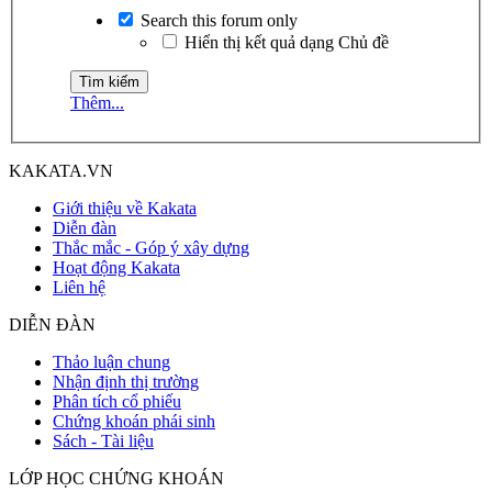
Search this forum only
Hiển thị kết quả dạng Chủ đề
Thêm...
KAKATA.VN
Giới thiệu về Kakata
Diễn đàn
Thắc mắc - Góp ý xây dựng
Hoạt động Kakata
Liên hệ
DIỄN ĐÀN
Thảo luận chung
Nhận định thị trường
Phân tích cổ phiếu
Chứng khoán phái sinh
Sách - Tài liệu
LỚP HỌC CHỨNG KHOÁN