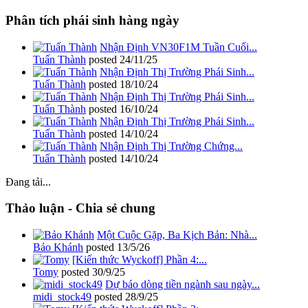
Phân tích phái sinh hàng ngày
Nhận Định VN30F1M Tuần Cuối...
Tuấn Thành
posted
24/11/25
Nhận Định Thị Trường Phái Sinh...
Tuấn Thành
posted
18/10/24
Nhận Định Thị Trường Phái Sinh...
Tuấn Thành
posted
16/10/24
Nhận Định Thị Trường Phái Sinh...
Tuấn Thành
posted
14/10/24
Nhận Định Thị Trường Chứng...
Tuấn Thành
posted
14/10/24
Đang tải...
Thảo luận - Chia sẻ chung
Một Cuộc Gặp, Ba Kịch Bản: Nhà...
Bảo Khánh
posted
13/5/26
[Kiến thức Wyckoff] Phần 4:...
Tomy
posted
30/9/25
Dự báo dòng tiền ngành sau ngày...
midi_stock49
posted
28/9/25