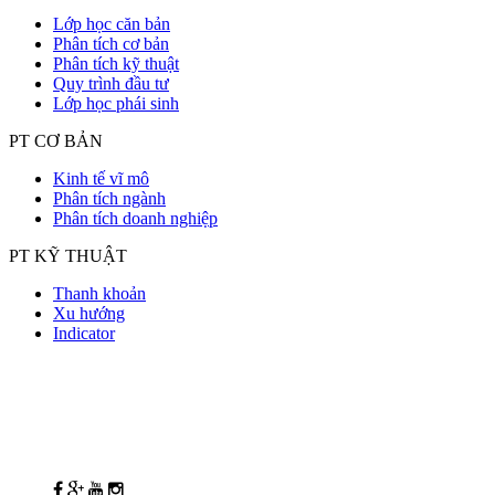
Lớp học căn bản
Phân tích cơ bản
Phân tích kỹ thuật
Quy trình đầu tư
Lớp học phái sinh
PT CƠ BẢN
Kinh tế vĩ mô
Phân tích ngành
Phân tích doanh nghiệp
PT KỸ THUẬT
Thanh khoản
Xu hướng
Indicator