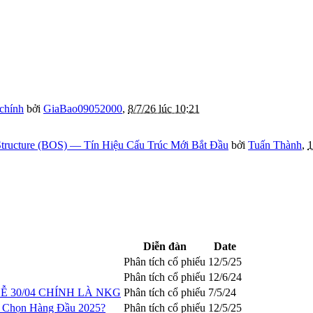
 chính
bởi
GiaBao09052000
,
8/7/26 lúc 10:21
tructure (BOS) — Tín Hiệu Cấu Trúc Mới Bắt Đầu
bởi
Tuấn Thành
,
1
Diễn đàn
Date
Phân tích cổ phiếu
12/5/25
Phân tích cổ phiếu
12/6/24
 30/04 CHÍNH LÀ NKG
Phân tích cổ phiếu
7/5/24
a Chọn Hàng Đầu 2025?
Phân tích cổ phiếu
12/5/25