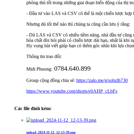
phòng thủ tốt trong những giai đoạn biến động của thị tr
- Đầu tư vào LAS và CSV có thể là một chiến lược hợp l
Nhưng dù tốt thế nào thì chúng ta cũng cần lưu ý rằng:
- Dù LAS và CSV có nhiều tiềm năng, nhà đầu tư cũng nê
hóa chất đòi hỏi phải có chiến lược dài hạn, nhất là khi
Hy vọng bài viết giúp bạn có thêm góc nhìn khi lựa chọ
Thông tin trao đổi:
0784.640.899
Midi Phuong:
Group cộng đồng chia sẻ:
https://zalo.me/g/sobzlh730
https://www.youtube.com/shorts/e0AHP_cLbFs
Các file đính kèm:
upload_2024-11-12_12-13-39.png