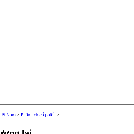
Việt Nam
>
Phân tích cổ phiếu
>
ương lai