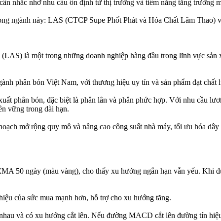
cân nhắc nhờ nhu cầu ổn định từ thị trường và tiềm năng tăng trưởng m
t trong ngành này: LAS (CTCP Supe Phốt Phát và Hóa Chất Lâm Tha
LAS) là một trong những doanh nghiệp hàng đầu trong lĩnh vực sản x
gành phân bón Việt Nam, với thương hiệu uy tín và sản phẩm đạt chất 
uất phân bón, đặc biệt là phân lân và phân phức hợp. Với nhu cầu lươn
ền vững trong dài hạn.
oạch mở rộng quy mô và nâng cao công suất nhà máy, tối ưu hóa dây 
A 50 ngày (màu vàng), cho thấy xu hướng ngắn hạn vẫn yếu. Khi đư
u hiệu của sức mua mạnh hơn, hỗ trợ cho xu hướng tăng.
hau và có xu hướng cắt lên. Nếu đường MACD cắt lên đường tín hiệu từ