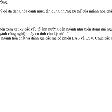
ường.
ý để đa dạng hóa danh mục, tận dụng những lợi thế của ngành hóa chấ
n xem xét kỹ các yếu tố ảnh hưởng đến ngành như biến động giá nguyê
 ngành công nghiệp này có tính chu kỳ nhất định.
n ngành hóa chất và đánh giá các mã cổ phiếu LAS và CSV. Chúc các n