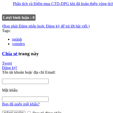
Phân tích và Điểm mua CTD-DPG khi đã hoàn thiện vùng tích
Lượt bình luận : 0
(Bạn phải Đăng nhập hoặc Đăng ký để trả lời bài viết.)
Tags:
ngành
vnindex
Chia sẻ
trang này
Tweet
Đăng ký!
Tên tài khoản hoặc địa chỉ Email:
Mật khẩu:
Bạn đã quên mật khẩu?