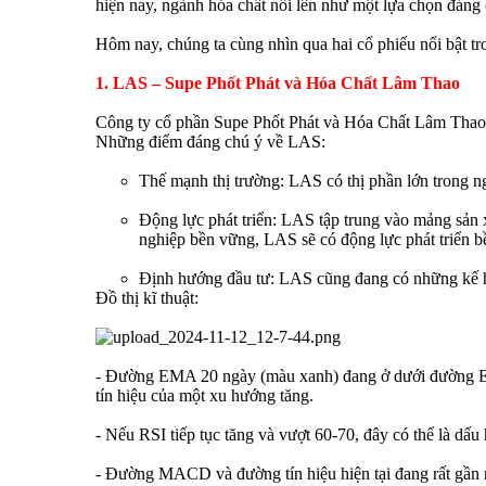
hiện nay, ngành hóa chất nổi lên như một lựa chọn đáng 
Hôm nay, chúng ta cùng nhìn qua hai cổ phiếu nổi bậ
1. LAS – Supe Phốt Phát và Hóa Chất Lâm Thao
Công ty cổ phần Supe Phốt Phát và Hóa Chất Lâm Thao (
Những điểm đáng chú ý về LAS:
Thế mạnh thị trường: LAS có thị phần lớn trong n
Động lực phát triển: LAS tập trung vào mảng sản x
nghiệp bền vững, LAS sẽ có động lực phát triển b
Định hướng đầu tư: LAS cũng đang có những kế h
Đồ thị kĩ thuật:
- Đường EMA 20 ngày (màu xanh) đang ở dưới đường EM
tín hiệu của một xu hướng tăng.
- Nếu RSI tiếp tục tăng và vượt 60-70, đây có thể là dấ
- Đường MACD và đường tín hiệu hiện tại đang rất gần n