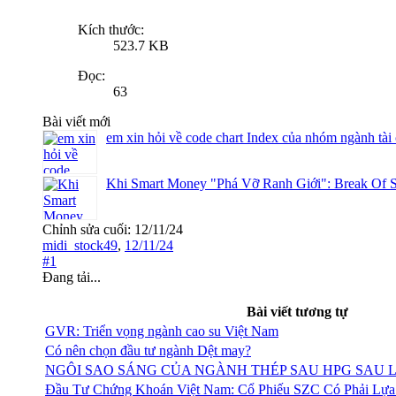
Kích thước:
523.7 KB
Đọc:
63
Bài viết mới
em xin hỏi về code chart Index của nhóm ngành tài
Khi Smart Money "Phá Vỡ Ranh Giới": Break Of S
Chỉnh sửa cuối:
12/11/24
midi_stock49
,
12/11/24
#1
Đang tải...
Bài viết tương tự
GVR: Triển vọng ngành cao su Việt Nam
Có nên chọn đầu tư ngành Dệt may?
NGÔI SAO SÁNG CỦA NGÀNH THÉP SAU HPG SAU LỄ
Đầu Tư Chứng Khoán Việt Nam: Cổ Phiếu SZC Có Phải Lự