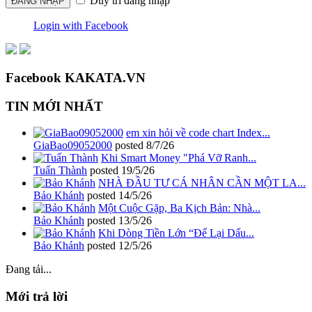
Duy trì đăng nhập
Login with Facebook
Facebook KAKATA.VN
TIN MỚI NHẤT
em xin hỏi về code chart Index...
GiaBao09052000
posted
8/7/26
Khi Smart Money "Phá Vỡ Ranh...
Tuấn Thành
posted
19/5/26
NHÀ ĐẦU TƯ CÁ NHÂN CẦN MỘT LA...
Bảo Khánh
posted
14/5/26
Một Cuộc Gặp, Ba Kịch Bản: Nhà...
Bảo Khánh
posted
13/5/26
Khi Dòng Tiền Lớn “Để Lại Dấu...
Bảo Khánh
posted
12/5/26
Đang tải...
Mới trả lời