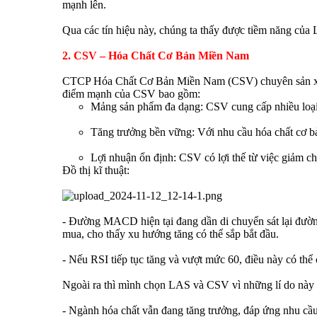
mạnh lên.
Qua các tín hiệu này, chúng ta thấy được tiềm năng của
2. CSV – Hóa Chất Cơ Bản Miền Nam
CTCP Hóa Chất Cơ Bản Miền Nam (CSV) chuyên sản xuất 
điểm mạnh của CSV bao gồm:
Mảng sản phẩm đa dạng: CSV cung cấp nhiều loại h
Tăng trưởng bền vững: Với nhu cầu hóa chất cơ bả
Lợi nhuận ổn định: CSV có lợi thế từ việc giảm ch
Đồ thị kĩ thuật:
- Đường MACD hiện tại đang dần di chuyển sát lại đường 
mua, cho thấy xu hướng tăng có thể sắp bắt đầu.
- Nếu RSI tiếp tục tăng và vượt mức 60, điều này có th
Ngoài ra thì mình chọn LAS và CSV vì những lí do này
- Ngành hóa chất vẫn đang tăng trưởng, đáp ứng nhu cầu 