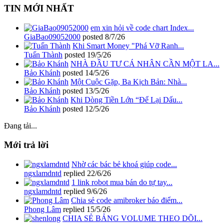
TIN MỚI NHẤT
em xin hỏi về code chart Index...
GiaBao09052000
posted
8/7/26
Khi Smart Money "Phá Vỡ Ranh...
Tuấn Thành
posted
19/5/26
NHÀ ĐẦU TƯ CÁ NHÂN CẦN MỘT LA...
Bảo Khánh
posted
14/5/26
Một Cuộc Gặp, Ba Kịch Bản: Nhà...
Bảo Khánh
posted
13/5/26
Khi Dòng Tiền Lớn “Để Lại Dấu...
Bảo Khánh
posted
12/5/26
Đang tải...
Mới trả lời
Nhờ các bác bẻ khoá giúp code...
ngxlamdntd
replied
22/6/26
1 link robot mua bán do tự tay...
ngxlamdntd
replied
9/6/26
Chia sẻ code amibroker báo điểm...
Phong Lâm
replied
15/5/26
CHIA SẺ BẢNG VOLUME THEO DÕI...