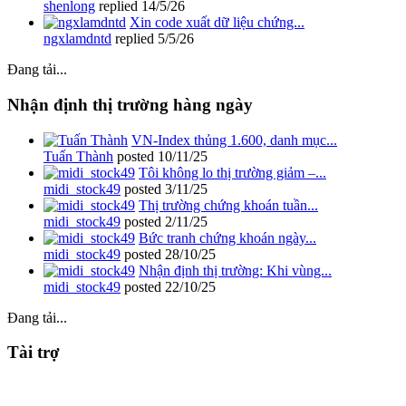
shenlong
replied
14/5/26
Xin code xuất dữ liệu chứng...
ngxlamdntd
replied
5/5/26
Đang tải...
Nhận định thị trường hàng ngày
VN-Index thủng 1.600, danh mục...
Tuấn Thành
posted
10/11/25
Tôi không lo thị trường giảm –...
midi_stock49
posted
3/11/25
Thị trường chứng khoán tuần...
midi_stock49
posted
2/11/25
Bức tranh chứng khoán ngày...
midi_stock49
posted
28/10/25
Nhận định thị trường: Khi vùng...
midi_stock49
posted
22/10/25
Đang tải...
Tài trợ