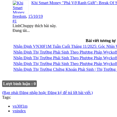
Khi Smart Money "Phá Vỡ Ranh Giới": Break Of S
freedom
,
15/10/19
#1
LinhChuppy
thích bài này.
Đang tải...
Bài viết tương tự
Nhận Định VN30F1M Tuần Cuối Tháng 11/2025: Góc Nhìn 
Nhận Định Thị Trường Phái Sinh Theo Phương Pháp Wyckof
Nhận Định Thị Trường Phái Sinh Theo Phương Pháp Wyckof
Nhận Định Thị Trường Phái Sinh Theo Phương Pháp Wyckof
Nhận Định Thị Trường Chứng Khoán Phái Sinh | Thị Trườn
Lượt bình luận : 0
(Bạn phải Đăng nhập hoặc Đăng ký để trả lời bài viết.)
Tags:
vn30f1m
vnindex