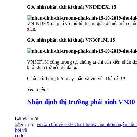
Góc nhìn phân tích kĩ thuật VNINDEX, 15
VNINDEX đã phá vỡ mô hình tam giác đè nén nên chúng t
giản.
Góc nhìn phân tích kĩ thuật VN30F1M, 15
VN30F1M cũng tương tự, chúng ta chỉ cần kiên nhẫn đợi 
khó khăn trở nên dễ dàng.
Chúc các bằng hữu may mắn và vui vẻ. Thân ái !!!
Xem thêm:
Nhận định thị trường phái sinh VN30 
Bài viết mới
em xin hỏi về code chart Index của nhóm ngành tài