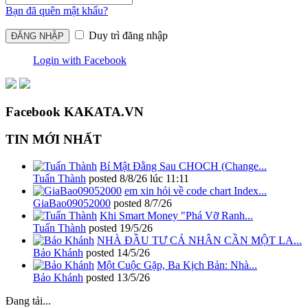
Bạn đã quên mật khẩu?
Duy trì đăng nhập
Login with Facebook
Facebook KAKATA.VN
TIN MỚI NHẤT
Bí Mật Đằng Sau CHOCH (Change...
Tuấn Thành
posted
8/8/26 lúc 11:11
em xin hỏi về code chart Index...
GiaBao09052000
posted
8/7/26
Khi Smart Money "Phá Vỡ Ranh...
Tuấn Thành
posted
19/5/26
NHÀ ĐẦU TƯ CÁ NHÂN CẦN MỘT LA...
Bảo Khánh
posted
14/5/26
Một Cuộc Gặp, Ba Kịch Bản: Nhà...
Bảo Khánh
posted
13/5/26
Đang tải...