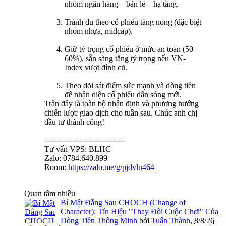
nhóm ngân hàng – bán lẻ – hạ tầng.
Tránh đu theo cổ phiếu tăng nóng (đặc biệt
nhóm nhựa, midcap).
Giữ tỷ trọng cổ phiếu ở mức an toàn (50–
60%), sẵn sàng tăng tỷ trọng nếu VN-
Index vượt đỉnh cũ.
Theo dõi sát điểm sức mạnh và dòng tiền
để nhận diện cổ phiếu dẫn sóng mới.
Trân đây là toàn bộ nhận định và phương hướng
chiến lược giao dịch cho tuần sau. Chúc anh chị
đầu tư thành công!
--------------------------------
Tư vấn VPS: BLHC
Zalo: 0784.640.899
Room:
https://zalo.me/g/pjdvlu464
Quan tâm nhiều
Bí Mật Đằng Sau CHOCH (Change of
Character): Tín Hiệu "Thay Đổi Cuộc Chơi" Của
Dòng Tiền Thông Minh
bởi
Tuấn Thành
,
8/8/26