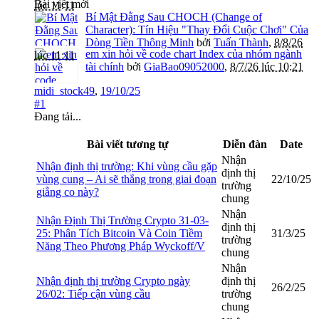
Bài viết mới
lúc 11:11
Bí Mật Đằng Sau CHOCH (Change of
Character): Tín Hiệu "Thay Đổi Cuộc Chơi" Của
Dòng Tiền Thông Minh
bởi
Tuấn Thành
,
8/8/26
em xin hỏi về code chart Index của nhóm ngành
lúc 11:11
tài chính
bởi
GiaBao09052000
,
8/7/26 lúc 10:21
midi_stock49
,
19/10/25
#1
Đang tải...
Bài viết tương tự
Diễn đàn
Date
Nhận
Nhận định thị trường: Khi vùng cầu gặp
định thị
vùng cung – Ai sẽ thắng trong giai đoạn
22/10/25
trường
giằng co này?
chung
Nhận
Nhận Định Thị Trường Crypto 31-03-
định thị
25: Phân Tích Bitcoin Và Coin Tiềm
31/3/25
trường
Năng Theo Phương Pháp Wyckoff/V
chung
Nhận
Nhận định thị trường Crypto ngày
định thị
26/2/25
26/02: Tiếp cận vùng cầu
trường
chung