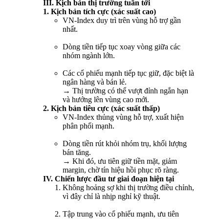
III. Kịch bản thị trường tuần tới
1. Kịch bản tích cực (xác suất cao)
VN-Index duy trì trên vùng hỗ trợ gần
nhất.
Dòng tiền tiếp tục xoay vòng giữa các
nhóm ngành lớn.
Các cổ phiếu mạnh tiếp tục giữ, đặc biệt là
ngân hàng và bán lẻ.
→ Thị trường có thể vượt đỉnh ngắn hạn
và hướng lên vùng cao mới.
2. Kịch bản tiêu cực (xác suất thấp)
VN-Index thủng vùng hỗ trợ, xuất hiện
phân phối mạnh.
Dòng tiền rút khỏi nhóm trụ, khối lượng
bán tăng.
→ Khi đó, ưu tiên giữ tiền mặt, giảm
margin, chờ tín hiệu hồi phục rõ ràng.
IV. Chiến lược đầu tư giai đoạn hiện tại
Không hoảng sợ khi thị trường điều chỉnh,
vì đây chỉ là nhịp nghỉ kỹ thuật.
Tập trung vào cổ phiếu mạnh, ưu tiên