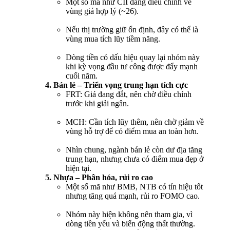
Một số mã như CII đang điều chỉnh về
vùng giá hợp lý (~26).
Nếu thị trường giữ ổn định, đây có thể là
vùng mua tích lũy tiềm năng.
Dòng tiền có dấu hiệu quay lại nhóm này
khi kỳ vọng đầu tư công được đẩy mạnh
cuối năm.
4. Bán lẻ – Triển vọng trung hạn tích cực
FRT: Giá đang đắt, nên chờ điều chỉnh
trước khi giải ngân.
MCH: Cần tích lũy thêm, nên chờ giảm về
vùng hỗ trợ để có điểm mua an toàn hơn.
Nhìn chung, ngành bán lẻ còn dư địa tăng
trung hạn, nhưng chưa có điểm mua đẹp ở
hiện tại.
5. Nhựa – Phân hóa, rủi ro cao
Một số mã như BMB, NTB có tín hiệu tốt
nhưng tăng quá mạnh, rủi ro FOMO cao.
Nhóm này hiện không nên tham gia, vì
dòng tiền yếu và biến động thất thường.