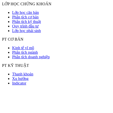
LỚP HỌC CHỨNG KHOÁN
Lớp học căn bản
Phân tích cơ bản
Phân tích kỹ thuật
Quy trình đầu tư
Lớp học phái sinh
PT CƠ BẢN
Kinh tế vĩ mô
Phân tích ngành
Phân tích doanh nghiệp
PT KỸ THUẬT
Thanh khoản
Xu hướng
Indicator