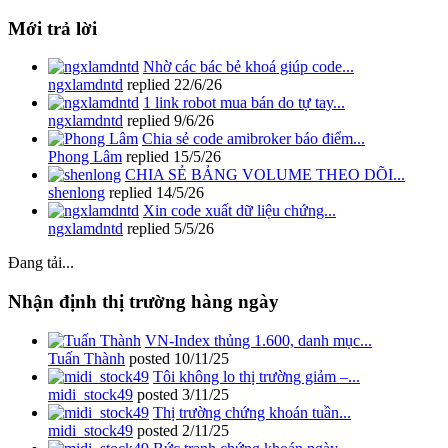
Mới trả lời
Nhờ các bác bẻ khoá giúp code...
ngxlamdntd
replied
22/6/26
1 link robot mua bán do tự tay...
ngxlamdntd
replied
9/6/26
Chia sẻ code amibroker báo điểm...
Phong Lâm
replied
15/5/26
CHIA SẺ BẢNG VOLUME THEO DÕI...
shenlong
replied
14/5/26
Xin code xuất dữ liệu chứng...
ngxlamdntd
replied
5/5/26
Đang tải...
Nhận định thị trường hàng ngày
VN-Index thủng 1.600, danh mục...
Tuấn Thành
posted
10/11/25
Tôi không lo thị trường giảm –...
midi_stock49
posted
3/11/25
Thị trường chứng khoán tuần...
midi_stock49
posted
2/11/25