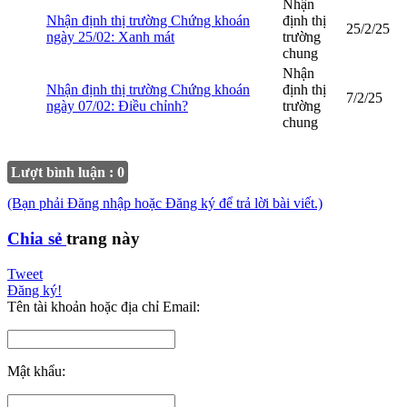
Nhận
Nhận định thị trường Chứng khoán
định thị
25/2/25
ngày 25/02: Xanh mát
trường
chung
Nhận
Nhận định thị trường Chứng khoán
định thị
7/2/25
ngày 07/02: Điều chỉnh?
trường
chung
Lượt bình luận : 0
(Bạn phải Đăng nhập hoặc Đăng ký để trả lời bài viết.)
Chia sẻ
trang này
Tweet
Đăng ký!
Tên tài khoản hoặc địa chỉ Email:
Mật khẩu: