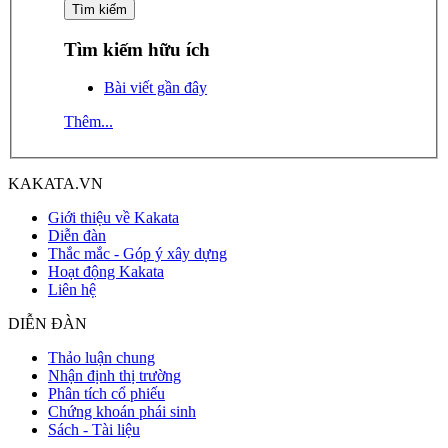
Tìm kiếm hữu ích
Bài viết gần đây
Thêm...
KAKATA.VN
Giới thiệu về Kakata
Diễn đàn
Thắc mắc - Góp ý xây dựng
Hoạt động Kakata
Liên hệ
DIỄN ĐÀN
Thảo luận chung
Nhận định thị trường
Phân tích cổ phiếu
Chứng khoán phái sinh
Sách - Tài liệu