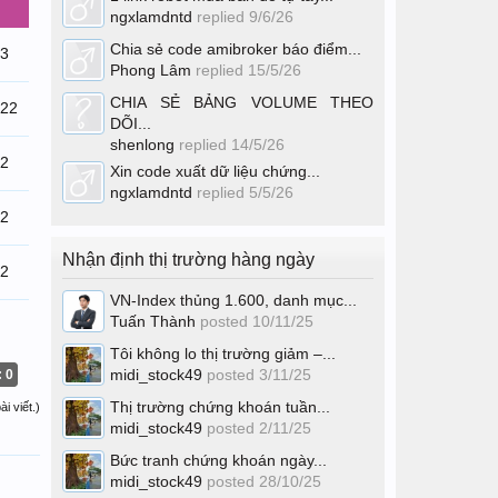
ngxlamdntd
replied
9/6/26
Chia sẻ code amibroker báo điểm...
23
Phong Lâm
replied
15/5/26
CHIA SẺ BẢNG VOLUME THEO
/22
DÕI...
shenlong
replied
14/5/26
22
Xin code xuất dữ liệu chứng...
ngxlamdntd
replied
5/5/26
22
Nhận định thị trường hàng ngày
22
VN-Index thủng 1.600, danh mục...
Tuấn Thành
posted
10/11/25
Tôi không lo thị trường giảm –...
midi_stock49
posted
3/11/25
: 0
Thị trường chứng khoán tuần...
i viết.)
midi_stock49
posted
2/11/25
Bức tranh chứng khoán ngày...
midi_stock49
posted
28/10/25