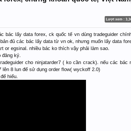
Lượt xem : 3,3
bác lấy data forex, ck quốc tế vn dùng tradeguider chín
 bản đủ các bác lấy data từ vn ok, nhưng muốn lấy data fore
t or egsinal. nhiều bác ko thích vậy phải làm sao.
o đăng ký.
tradeguider cho ninjatarder7 ( ko cần crack). nếu các bác
7 lên 8 lun để sử dụng order flow( wyckoff 2.0)
để hiểu.