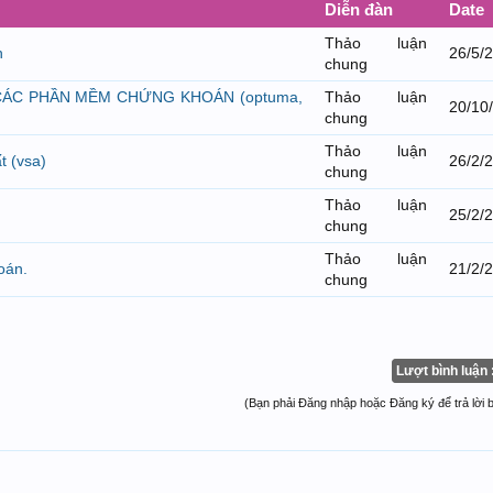
Diễn đàn
Date
Thảo luận
h
26/5/
chung
 CÁC PHẦN MỀM CHỨNG KHOÁN (optuma,
Thảo luận
20/10
chung
Thảo luận
t (vsa)
26/2/
chung
Thảo luận
25/2/
chung
Thảo luận
oán.
21/2/
chung
Lượt bình luận 
(Bạn phải Đăng nhập hoặc Đăng ký để trả lời bà