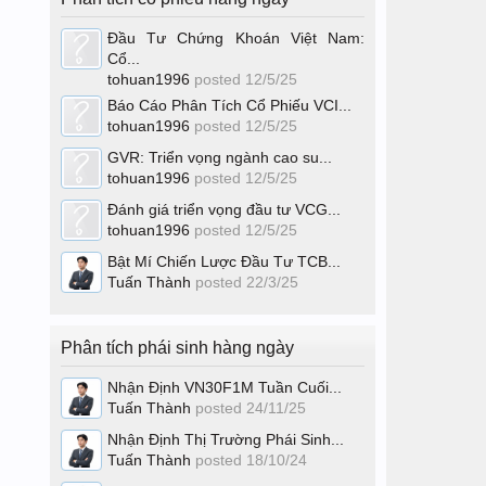
Đầu Tư Chứng Khoán Việt Nam:
Cổ...
tohuan1996
posted
12/5/25
Báo Cáo Phân Tích Cổ Phiếu VCI...
tohuan1996
posted
12/5/25
GVR: Triển vọng ngành cao su...
tohuan1996
posted
12/5/25
Đánh giá triển vọng đầu tư VCG...
tohuan1996
posted
12/5/25
Bật Mí Chiến Lược Đầu Tư TCB...
Tuấn Thành
posted
22/3/25
Phân tích phái sinh hàng ngày
Nhận Định VN30F1M Tuần Cuối...
Tuấn Thành
posted
24/11/25
Nhận Định Thị Trường Phái Sinh...
Tuấn Thành
posted
18/10/24