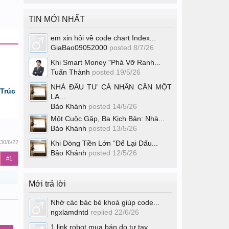
TIN MỚI NHẤT
em xin hỏi về code chart Index...
GiaBao09052000
posted
8/7/26
Khi Smart Money "Phá Vỡ Ranh...
Tuấn Thành
posted
19/5/26
NHÀ ĐẦU TƯ CÁ NHÂN CẦN MỘT
Trúc
LA...
Bảo Khánh
posted
14/5/26
Một Cuộc Gặp, Ba Kịch Bản: Nhà...
Bảo Khánh
posted
13/5/26
30/6/22
Khi Dòng Tiền Lớn “Để Lại Dấu...
Bảo Khánh
posted
12/5/26
#1
Mới trả lời
Nhờ các bác bẻ khoá giúp code...
ngxlamdntd
replied
22/6/26
1 link robot mua bán do tự tay...