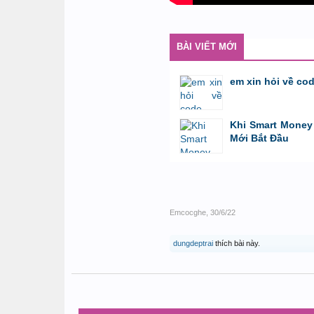
BÀI VIẾT MỚI
em xin hỏi về co
bởi
GiaBao09052000
,
8/7/26 lúc 10:21
Khi Smart Money 
Mới Bắt Đầu
bởi
Tuấn Thành
,
19/5/26 lúc 22:32
Emcocghe
,
30/6/22
dungdeptrai
thích bài này.