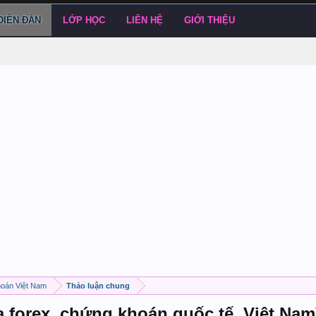
DIỄN ĐÀN
LỚP HỌC
LIÊN HỆ
GIỚI THIỆU
hoán Việt Nam
Thảo luận chung
 forex, chứng khoán quốc tế, Việt Nam