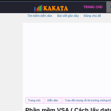
TRANG CHỦ
Tìm kiếm diễn đàn
Bài viết gần đây
Đăng chủ đề
Trang chủ
Diễn đàn
Trao đổi chung về thị trường chứng k
Phần mềm VSA ( Cách lấy data