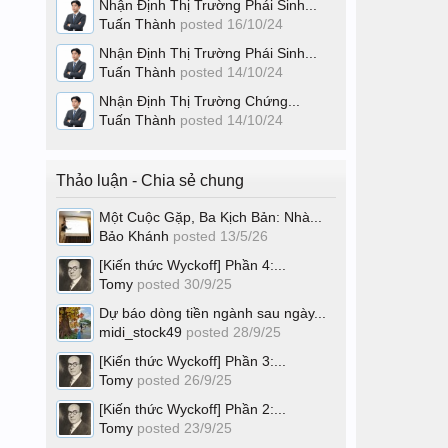
Nhận Định Thị Trường Phái Sinh...
Tuấn Thành
posted
16/10/24
Nhận Định Thị Trường Phái Sinh...
Tuấn Thành
posted
14/10/24
Nhận Định Thị Trường Chứng...
Tuấn Thành
posted
14/10/24
Thảo luận - Chia sẻ chung
Một Cuộc Gặp, Ba Kịch Bản: Nhà...
Bảo Khánh
posted
13/5/26
[Kiến thức Wyckoff] Phần 4:...
Tomy
posted
30/9/25
Dự báo dòng tiền ngành sau ngày...
midi_stock49
posted
28/9/25
[Kiến thức Wyckoff] Phần 3:...
Tomy
posted
26/9/25
[Kiến thức Wyckoff] Phần 2:...
Tomy
posted
23/9/25