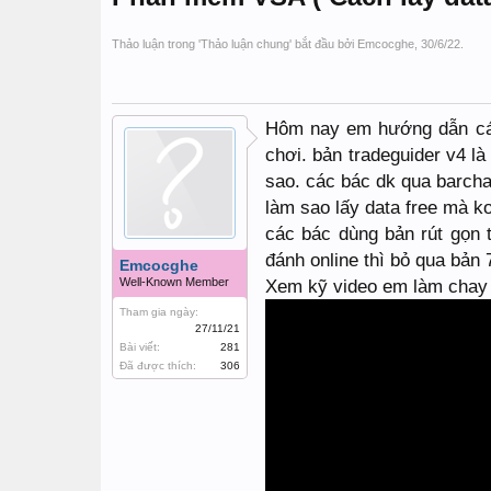
Thảo luận trong '
Thảo luận chung
' bắt đầu bởi
Emcocghe
,
30/6/22
.
Hôm nay em hướng dẫn các 
chơi. bản tradeguider v4 là
sao. các bác dk qua barchar
làm sao lấy data free mà k
các bác dùng bản rút gọn 
đánh online thì bỏ qua bản 
Emcocghe
Well-Known Member
Xem kỹ video em làm chay 
Tham gia ngày:
27/11/21
Bài viết:
281
Đã được thích:
306