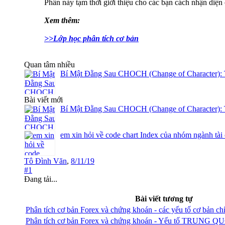
Phần này tạm thời giới thiệu cho các bạn cách nhận diện cá
Xem thêm:
>>Lớp học phân tích cơ bản
Quan tâm nhiều
Bí Mật Đằng Sau CHOCH (Change of Character): 
Bài viết mới
Bí Mật Đằng Sau CHOCH (Change of Character): 
em xin hỏi về code chart Index của nhóm ngành tài
Tô Đình Văn
,
8/11/19
#1
Đang tải...
Bài viết tương tự
Phân tích cơ bản Forex và chứng khoán - các yếu tố cơ bản chí
Phân tích cơ bản Forex và chứng khoán - Yếu tố TRUNG Q