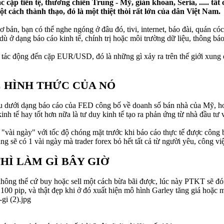
cặp tiền tệ, thương chiến Trung - Mỹ, giàn khoan, Seria, ..... tất 
 cách thành thạo, đó là một thiệt thòi rất lớn của dân Việt Nam.
ơ bản, bạn có thể nghe ngóng ở đâu đó, tivi, internet, báo đài, quán c
dù ở dạng báo cáo kinh tế, chính trị hoặc môi trường dữ liệu, thông báo
 tác động đến cặp EUR/USD, đó là những gì xảy ra trên thế giới xung q
 HÌNH THỨC CỦA NÓ
hau dưới dạng báo cáo của FED công bố về doanh số bán nhà của Mỹ, h
inh tế hay tốt hơn nữa là tư duy kinh tế tạo ra phản ứng từ nhà đầu tư 
c "vài ngày" với tốc độ chóng mặt trước khi báo cáo thực tế được công 
háng sẽ có 1 vài ngày mà trader forex bỏ hết tất cả từ người yêu, công việ
HÌ LÀM GÌ BÂY GIỜ
hông thể cứ buy hoặc sell một cách bừa bãi được, lúc này PTKT sẽ đóng
 100 pip, và thật đẹp khi ở đó xuất hiện mô hình Garley tăng giá hoặc