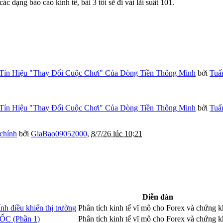
c dạng báo cáo kinh tế, bài 3 tôi sẽ đi vài lãi suất 101.
Tín Hiệu "Thay Đổi Cuộc Chơi" Của Dòng Tiền Thông Minh
bởi
Tuấ
Tín Hiệu "Thay Đổi Cuộc Chơi" Của Dòng Tiền Thông Minh
bởi
Tuấ
 chính
bởi
GiaBao09052000
,
8/7/26 lúc 10:21
Diễn đàn
nh điều khiển thị trường
Phân tích kinh tế vĩ mô cho Forex và chứng 
UỐC (Phần 1)
Phân tích kinh tế vĩ mô cho Forex và chứng 