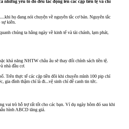
cả những yếu tố đó đều tác động lên các cặp tiền tệ và chỉ
óc....khi họ đang nói chuyện về nguyên tắc cơ bản. Nguyên tắc
 sự kiên.
uanh chúng ta hằng ngày về kinh tế và tài chánh, lạm phát,
oặc khả năng NHTW châu âu sẽ thay đổi chính sách tiền tệ.
và nhà đầu cơ.
bố. Trên thực tế các cặp tiền đôi khi chuyển mình 100 pip chỉ
c, gia đình thậm chí là đi...vệ sinh chỉ để canh tin tức.
 vai trò hỗ trợ rất tốt cho các bạn. Ví dụ ngày hôm đó sau khi
 mẫu hình ABCD tăng giá.