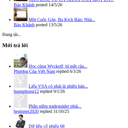
Bảo Khánh
posted
14/5/26
Một Cuộc Gặp, Ba Kịch Bản: Nhà...
Bảo Khánh
posted
13/5/26
Đang tải...
Mới trả lời
Học cùng Wyckoff, bí mật của...
Phương Của Việt Nam
replied
6/3/26
Liệu VSA có phải là phiên bản...
hungphong12
replied
9/1/26
Phần mềm tradeguider phái...
beginner2020
replied
31/10/25
Dữ liệu cổ phiếu 68