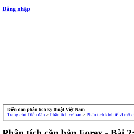
Đăng nhập
Diễn đàn phân tích kỹ thuật Việt Nam
Trang chủ
Diễn đàn
>
Phân tích cơ bản
>
Phân tích kinh tế vĩ mô
Phân tích căn bản Forex - Bài 2