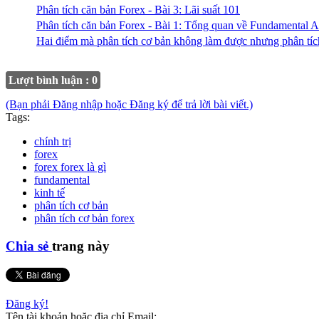
Phân tích căn bản Forex - Bài 3: Lãi suất 101
Phân tích căn bản Forex - Bài 1: Tổng quan về Fundamental A
Hai điểm mà phân tích cơ bản không làm được nhưng phân tích
Lượt bình luận : 0
(Bạn phải Đăng nhập hoặc Đăng ký để trả lời bài viết.)
Tags:
chính trị
forex
forex forex là gì
fundamental
kinh tế
phân tích cơ bản
phân tích cơ bản forex
Chia sẻ
trang này
Đăng ký!
Tên tài khoản hoặc địa chỉ Email: