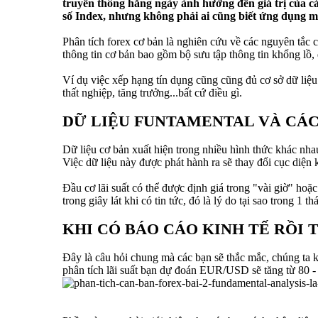
truyền thông hằng ngày ảnh hưởng đến giá trị của các 
số Index, nhưng không phải ai cũng biết ứng dụng một
Phân tích forex cơ bản là nghiên cứu về các nguyên tắc c
thông tin cơ bản bao gồm bộ sưu tập thông tin khổng lồ, 
Ví dụ việc xếp hạng tín dụng cũng cũng đủ cơ sở dữ liệu
thất nghiệp, tăng trưởng...bất cứ điều gì.
DỮ LIỆU FUNTAMENTAL VÀ CÁC
Dữ liệu cơ bản xuất hiện trong nhiều hình thức khác n
Việc dữ liệu này được phát hành ra sẽ thay đổi cục diện k
Đầu cơ lãi suất có thể được định giá trong "vài giờ" hoặ
trong giây lát khi có tin tức, đó là lý do tại sao trong 1 t
KHI CÓ BÁO CÁO KINH TẾ RỒI T
Đây là câu hỏi chung mà các bạn sẽ thắc mắc, chúng ta k
phân tích lãi suất bạn dự đoán EUR/USD sẽ tăng từ 80 -