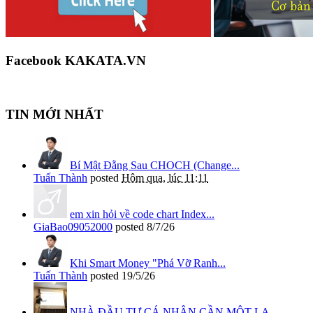
Facebook KAKATA.VN
TIN MỚI NHẤT
Bí Mật Đằng Sau CHOCH (Change...
Tuấn Thành
posted
Hôm qua, lúc 11:11
em xin hỏi về code chart Index...
GiaBao09052000
posted
8/7/26
Khi Smart Money "Phá Vỡ Ranh...
Tuấn Thành
posted
19/5/26
NHÀ ĐẦU TƯ CÁ NHÂN CẦN MỘT LA...