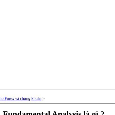
 cho Forex và chứng khoán
>
: Fundamental Analysis là gì ?