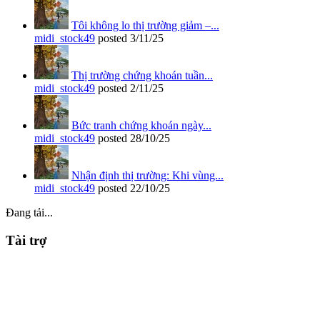
Tôi không lo thị trường giảm –...
midi_stock49
posted
3/11/25
Thị trường chứng khoán tuần...
midi_stock49
posted
2/11/25
Bức tranh chứng khoán ngày...
midi_stock49
posted
28/10/25
Nhận định thị trường: Khi vùng...
midi_stock49
posted
22/10/25
Đang tải...
Tài trợ