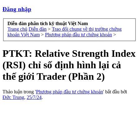
Đăng nhập
Diễn đàn phân tích kỹ thuật Việt Nam
Trang chủ
Diễn đàn
>
Trao đổi chung về thị trường chứng
khoán Việt Nam
>
Phương pháp đầu tư chứng khoán
>
PTKT: Relative Strength Index
(RSI) chỉ số định hình lại cả
thế giới Trader (Phần 2)
Thảo luận trong '
Phương pháp đầu tư chứng khoán
' bắt đầu bởi
Đức Trung
,
25/7/24
.