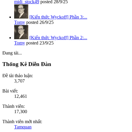
midi_stock49
posted
28/9/25
[Kiến thức Wyckoff] Phần 3:...
Tomy
posted
26/9/25
[Kiến thức Wyckoff] Phần 2:...
Tomy
posted
23/9/25
Đang tải...
Thống Kê Diễn Đàn
Đề tài thảo luận:
3,707
Bài viết:
12,461
Thành viên:
17,300
Thành viên mới nhất:
Tamquan