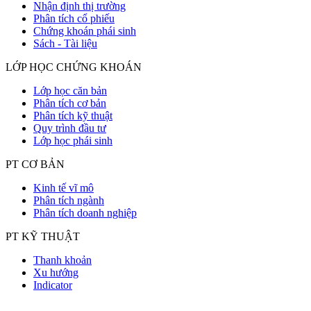
Nhận định thị trường
Phân tích cổ phiếu
Chứng khoán phái sinh
Sách - Tài liệu
LỚP HỌC CHỨNG KHOÁN
Lớp học căn bản
Phân tích cơ bản
Phân tích kỹ thuật
Quy trình đầu tư
Lớp học phái sinh
PT CƠ BẢN
Kinh tế vĩ mô
Phân tích ngành
Phân tích doanh nghiệp
PT KỸ THUẬT
Thanh khoản
Xu hướng
Indicator