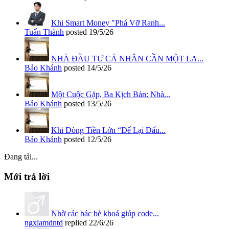
Khi Smart Money "Phá Vỡ Ranh...
Tuấn Thành
posted
19/5/26
NHÀ ĐẦU TƯ CÁ NHÂN CẦN MỘT LA...
Bảo Khánh
posted
14/5/26
Một Cuộc Gặp, Ba Kịch Bản: Nhà...
Bảo Khánh
posted
13/5/26
Khi Dòng Tiền Lớn “Để Lại Dấu...
Bảo Khánh
posted
12/5/26
Đang tải...
Mới trả lời
Nhờ các bác bẻ khoá giúp code...
ngxlamdntd
replied
22/6/26