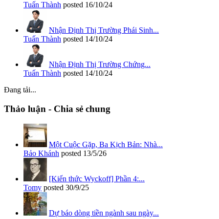
Tuấn Thành
posted
16/10/24
Nhận Định Thị Trường Phái Sinh...
Tuấn Thành
posted
14/10/24
Nhận Định Thị Trường Chứng...
Tuấn Thành
posted
14/10/24
Đang tải...
Thảo luận - Chia sẻ chung
Một Cuộc Gặp, Ba Kịch Bản: Nhà...
Bảo Khánh
posted
13/5/26
[Kiến thức Wyckoff] Phần 4:...
Tomy
posted
30/9/25
Dự báo dòng tiền ngành sau ngày...