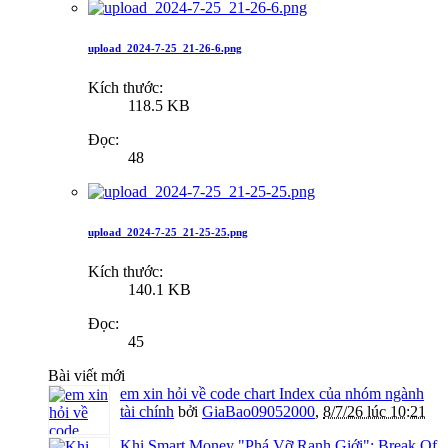
upload_2024-7-25_21-26-6.png
Kích thước:
118.5 KB
Đọc:
48
upload_2024-7-25_21-25-25.png
Kích thước:
140.1 KB
Đọc:
45
Bài viết mới
em xin hỏi về code chart Index của nhóm ngành
tài chính
bởi
GiaBao09052000
,
8/7/26 lúc 10:21
Khi Smart Money "Phá Vỡ Ranh Giới": Break Of