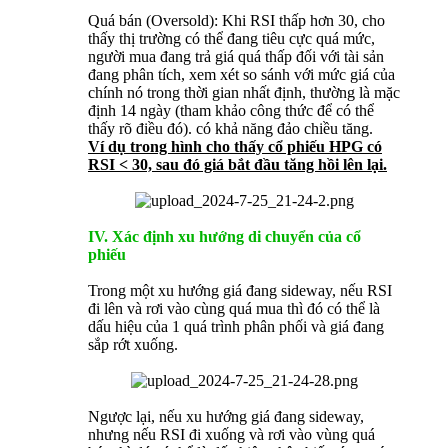
Quá bán (Oversold): Khi RSI thấp hơn 30, cho
thấy thị trường có thể đang tiêu cực quá mức,
người mua đang trả giá quá thấp đối với tài sản
đang phân tích, xem xét so sánh với mức giá của
chính nó trong thời gian nhất định, thường là mặc
định 14 ngày (tham khảo công thức để có thể
thấy rõ điều đó). có khả năng đảo chiều tăng.
Ví dụ trong hình cho thấy cổ phiếu HPG có
RSI < 30, sau đó giá bắt đầu tăng hồi lên lại.
IV. Xác định xu hướng di chuyển của cổ
phiếu
Trong một xu hướng giá đang sideway, nếu RSI
đi lên và rơi vào cùng quá mua thì đó có thể là
dấu hiệu của 1 quá trình phân phối và giá đang
sắp rớt xuống.
Ngược lại, nếu xu hướng giá đang sideway,
nhưng nếu RSI đi xuống và rơi vào vùng quá