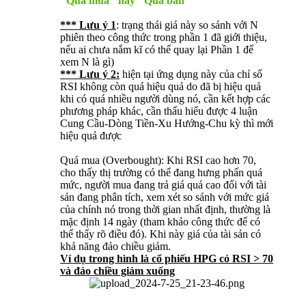
"Quá mua" hay "Quá bán"
*** Lưu ý 1
: trạng thái giá này so sánh với N
phiên theo công thức trong phần 1 đã giới thiệu,
nếu ai chưa nắm kĩ có thể quay lại Phần 1 để
xem N là gì)
*** Lưu ý 2:
hiện tại ứng dụng này của chỉ số
RSI không còn quá hiệu quả do đã bị hiệu quả
khi có quá nhiều người dùng nó, cần kết hợp các
phương pháp khác, cần thấu hiểu được 4 luận
Cung Cầu-Dòng Tiền-Xu Hướng-Chu kỳ thì mới
hiệu quả được
Quá mua (Overbought): Khi RSI cao hơn 70,
cho thấy thị trường có thể đang hưng phấn quá
mức, người mua đang trả giá quá cao đối với tài
sản đang phân tích, xem xét so sánh với mức giá
của chính nó trong thời gian nhất định, thường là
mặc định 14 ngày (tham khảo công thức để có
thể thấy rõ điều đó). Khi này giá của tài sản có
khả năng đảo chiều giảm.
Ví dụ trong hình là cổ phiếu HPG có RSI > 70
và đảo chiều giảm xuống