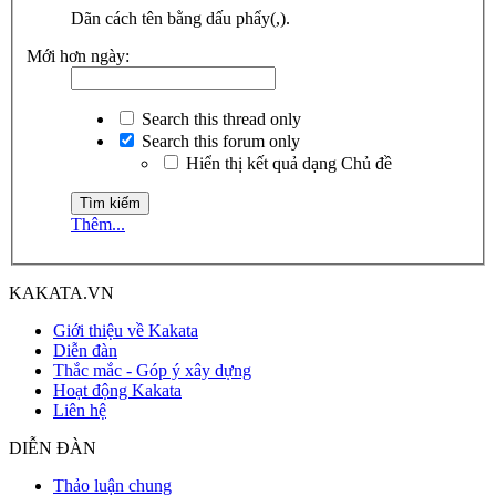
Dãn cách tên bằng dấu phẩy(,).
Mới hơn ngày:
Search this thread only
Search this forum only
Hiển thị kết quả dạng Chủ đề
Thêm...
KAKATA.VN
Giới thiệu về Kakata
Diễn đàn
Thắc mắc - Góp ý xây dựng
Hoạt động Kakata
Liên hệ
DIỄN ĐÀN
Thảo luận chung