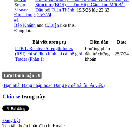
Structure (BOS) — Tín Hiệu Cấu Trúc Mới Bắt
Đầu
bởi
Tuấn Thành
,
19/5/26 lúc 22:32
Đức Trung
,
25/7/24
#1
Bảo Khánh
and
C.Luận
like this.
Đang tải...
Bài viết tương tự
Diễn đàn
Date
PTKT: Relative Strength Index
Phương pháp
(RSI) chỉ số định hình lại cả thế giới
đầu tư chứng
25/7/24
Trader (Phần 1)
khoán
Lượt bình luận : 0
(Bạn phải Đăng nhập hoặc Đăng ký để trả lời bài viết.)
Chia sẻ
trang này
Đăng ký!
Tên tài khoản hoặc địa chỉ Email: