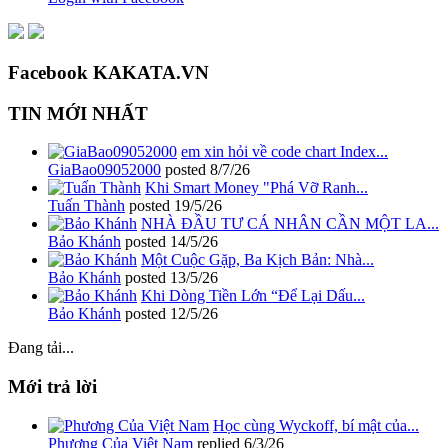
Facebook KAKATA.VN
TIN MỚI NHẤT
em xin hỏi về code chart Index...
GiaBao09052000
posted
8/7/26
Khi Smart Money "Phá Vỡ Ranh...
Tuấn Thành
posted
19/5/26
NHÀ ĐẦU TƯ CÁ NHÂN CẦN MỘT LA...
Bảo Khánh
posted
14/5/26
Một Cuộc Gặp, Ba Kịch Bản: Nhà...
Bảo Khánh
posted
13/5/26
Khi Dòng Tiền Lớn “Để Lại Dấu...
Bảo Khánh
posted
12/5/26
Đang tải...
Mới trả lời
Học cùng Wyckoff, bí mật của...
Phương Của Việt Nam
replied
6/3/26