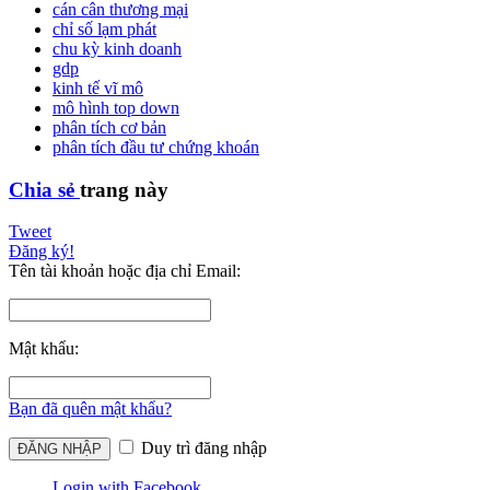
cán cân thương mại
chỉ số lạm phát
chu kỳ kinh doanh
gdp
kinh tế vĩ mô
mô hình top down
phân tích cơ bản
phân tích đầu tư chứng khoán
Chia sẻ
trang này
Tweet
Đăng ký!
Tên tài khoản hoặc địa chỉ Email:
Mật khẩu:
Bạn đã quên mật khẩu?
Duy trì đăng nhập
Login with Facebook