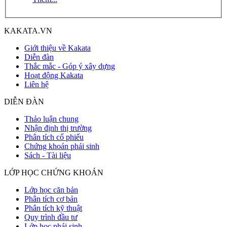
KAKATA.VN
Giới thiệu về Kakata
Diễn đàn
Thắc mắc - Góp ý xây dựng
Hoạt động Kakata
Liên hệ
DIỄN ĐÀN
Thảo luận chung
Nhận định thị trường
Phân tích cổ phiếu
Chứng khoán phái sinh
Sách - Tài liệu
LỚP HỌC CHỨNG KHOÁN
Lớp học căn bản
Phân tích cơ bản
Phân tích kỹ thuật
Quy trình đầu tư
Lớp học phái sinh