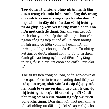
Top-down là phương pháp nhấn mạnh tầm
quan trọng của một bức tranh tổng thế, trong
đó kinh tế vĩ mô sẽ cung cấp cho nhà đầu tư
một cái nhìn đầy đủ thấu đáo về thị trường,
từ đó giúp họ xem xét nhưng mảnh ghép nhỏ
hơn một cách dễ dàng.
Sau khi xem xét bức
tranh chung, bước tiếp theo sẽ đi lựa chọn các
ngành công nghiệp cụ thể để lựa chọn những
ngành nghề có triển vọng khả quan hơn thị
trường phù hợp cho mục tiêu đầu tư. Từ những
kết quả có được, những công ty ưu tú và được
đánh giá cao trong ngành với tiềm năng tăng
trưởng tốt sẽ được lựa chọn cho chiến lược đầu
tư.
Thứ tự ưu tiên trong phương pháp Top-down đi
theo quan điểm từ trên cao xuống dưới thấp,
vai
trò quan trọng nhất vẫn là ở cấp độ quy mô
nền kinh tế vĩ mô ổn định, tiếp đến là cấp độ
thị trường tích cực rồi sau cùng mới xét đến
nền tảng cơ bản của doanh nghiệp với triển
vọng khả quan.
Đơn giản hơn, một nền kinh tế
tốt với những ưu đãi thuận lợi sẽ tạo cơ hội cho