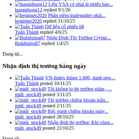
Liệu VSA có phải là phiên bản...
hungphong12
replied
9/1/26
Phần mềm tradeguider phái...
beginner2020
replied
31/10/25
Dữ liệu cổ phiếu 68
Tuấn Thành
replied
4/6/25
Nhận Định Thị Trường Crypto...
Bulubuloa87
replied
1/4/25
Đang tải...
Nhận định thị trường hàng ngày
VN-Index thủng 1.600, danh mục...
Tuấn Thành
posted
10/11/25
Tôi không lo thị trường giảm –...
midi_stock49
posted
3/11/25
Thị trường chứng khoán tuần...
midi_stock49
posted
2/11/25
Bức tranh chứng khoán ngày...
midi_stock49
posted
28/10/25
Nhận định thị trường: Khi vùng...
midi_stock49
posted
22/10/25
Đang tải...