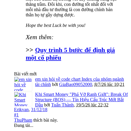
thăng trầm. Đôi khi, con đường tốt nhất đối với
mỗi nhà đầu tư thường là con đường chính bản
thân họ tự gầy dựng được.
Hope the best Luck be with you!
Xem thêm:
>>
Quy trình 5 bước để định giá
một cổ phiếu
Bài viết mới
em xin hỏi về code chart Index của nhóm ngành
tài chính
bởi
GiaBao09052000
,
8/7/26 lúc 10:21
Khi Smart Money "Phá Vỡ Ranh Giới": Break Of
Structure (BOS) — Tín Hiệu Cấu Trúc Mới Bắt
Đầu
bởi
Tuấn Thành
,
19/5/26 lúc 22:32
Erikvan
,
31/12/18
#1
ThuPham
thích bài này.
Đang tải...