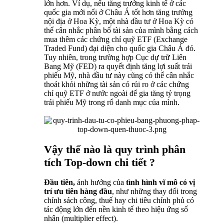
lớn hơn. Ví dụ, nếu tăng trưởng kinh tế ở các
quốc gia mới nổi ở Châu Á tốt hơn tăng trưởng
nội địa ở Hoa Kỳ, một nhà đầu tư ở Hoa Kỳ có
thể cân nhắc phân bổ tài sản của mình bằng cách
mua thêm các chứng chỉ quỹ ETF (Exchange
Traded Fund) đại diện cho quốc gia Châu Á đó.
Tuy nhiên, trong trường hợp Cục dự trữ Liên
Bang Mỹ (FED) ra quyết định tăng lợi suất trái
phiếu Mỹ, nhà đầu tư này cũng có thể cân nhắc
thoát khỏi những tài sản có rủi ro ở các chứng
chỉ quỹ ETF ở nước ngoài để gia tăng tỷ trọng
trái phiếu Mỹ trong rổ danh mục của mình.
Vậy thế nào là quy trình phân
tích Top-down chi tiết ?
Đầu tiên,
ảnh hưởng của
tình hình vĩ mô có vị
trí ưu tiên hàng đầu
, như những thay đổi trong
chính sách công, thuế hay chi tiêu chính phủ có
tác động lớn đến nền kinh tế theo hiệu ứng số
nhân (multiplier effect).