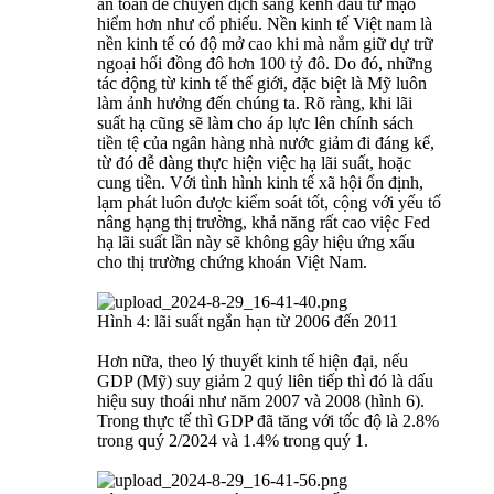
an toàn để chuyển dịch sang kênh đầu tư mạo
hiểm hơn như cổ phiếu. Nền kinh tế Việt nam là
nền kinh tế có độ mở cao khi mà nắm giữ dự trữ
ngoại hối đồng đô hơn 100 tỷ đô. Do đó, những
tác động từ kinh tế thế giới, đặc biệt là Mỹ luôn
làm ảnh hưởng đến chúng ta. Rõ ràng, khi lãi
suất hạ cũng sẽ làm cho áp lực lên chính sách
tiền tệ của ngân hàng nhà nước giảm đi đáng kể,
từ đó dễ dàng thực hiện việc hạ lãi suất, hoặc
cung tiền. Với tình hình kinh tế xã hội ổn định,
lạm phát luôn được kiểm soát tốt, cộng với yếu tố
nâng hạng thị trường, khả năng rất cao việc Fed
hạ lãi suất lần này sẽ không gây hiệu ứng xấu
cho thị trường chứng khoán Việt Nam.
Hình 4: lãi suất ngắn hạn từ 2006 đến 2011
Hơn nữa, theo lý thuyết kinh tế hiện đại, nếu
GDP (Mỹ) suy giảm 2 quý liên tiếp thì đó là dấu
hiệu suy thoái như năm 2007 và 2008 (hình 6).
Trong thực tế thì GDP đã tăng với tốc độ là 2.8%
trong quý 2/2024 và 1.4% trong quý 1.