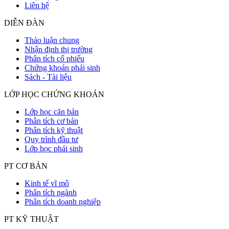
Liên hệ
DIỄN ĐÀN
Thảo luận chung
Nhận định thị trường
Phân tích cổ phiếu
Chứng khoán phái sinh
Sách - Tài liệu
LỚP HỌC CHỨNG KHOÁN
Lớp học căn bản
Phân tích cơ bản
Phân tích kỹ thuật
Quy trình đầu tư
Lớp học phái sinh
PT CƠ BẢN
Kinh tế vĩ mô
Phân tích ngành
Phân tích doanh nghiệp
PT KỸ THUẬT