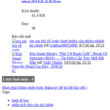
upload_2024-8-29_16-39-20.png
Kích thước:
41.4 KB
Đọc:
38
Bài viết mới
em xin hỏi về code chart Index của nhóm ngành
tài chính
bởi
GiaBao09052000
,
8/7/26 lúc 10:21
Khi Smart Money "Phá Vỡ Ranh Giới": Break Of
Structure (BOS) — Tín Hiệu Cấu Trúc Mới Bắt
Đầu
bởi
Tuấn Thành
,
19/5/26 lúc 22:32
Nguyễn Phạm Gia Huy
,
29/8/24
#1
Lượt bình luận : 0
(Bạn phải Đăng nhập hoặc Đăng ký để trả lời bài viết.)
Tags:
kinh tế học
phân tích báo cáo tài chính