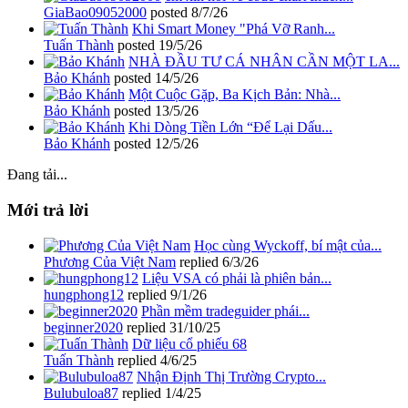
GiaBao09052000
posted
8/7/26
Khi Smart Money "Phá Vỡ Ranh...
Tuấn Thành
posted
19/5/26
NHÀ ĐẦU TƯ CÁ NHÂN CẦN MỘT LA...
Bảo Khánh
posted
14/5/26
Một Cuộc Gặp, Ba Kịch Bản: Nhà...
Bảo Khánh
posted
13/5/26
Khi Dòng Tiền Lớn “Để Lại Dấu...
Bảo Khánh
posted
12/5/26
Đang tải...
Mới trả lời
Học cùng Wyckoff, bí mật của...
Phương Của Việt Nam
replied
6/3/26
Liệu VSA có phải là phiên bản...
hungphong12
replied
9/1/26
Phần mềm tradeguider phái...
beginner2020
replied
31/10/25
Dữ liệu cổ phiếu 68
Tuấn Thành
replied
4/6/25
Nhận Định Thị Trường Crypto...
Bulubuloa87
replied
1/4/25