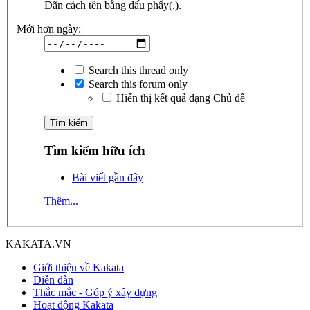
Dãn cách tên bằng dấu phẩy(,).
Mới hơn ngày:
Search this thread only
Search this forum only
Hiển thị kết quả dạng Chủ đề
Tìm kiếm hữu ích
Bài viết gần đây
Thêm...
KAKATA.VN
Giới thiệu về Kakata
Diễn đàn
Thắc mắc - Góp ý xây dựng
Hoạt động Kakata