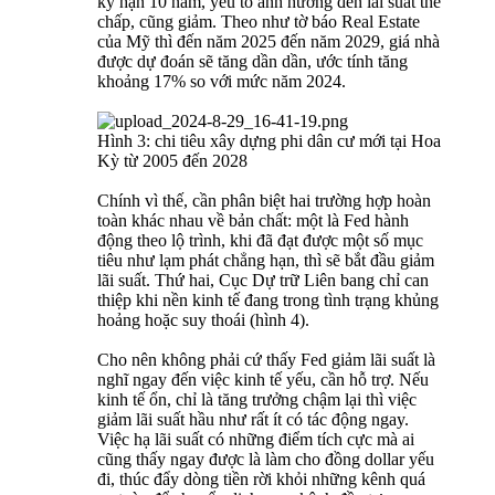
kỳ hạn 10 năm, yếu tố ảnh hưởng đến lãi suất thế
chấp, cũng giảm. Theo như tờ báo Real Estate
của Mỹ thì đến năm 2025 đến năm 2029, giá nhà
được dự đoán sẽ tăng dần dần, ước tính tăng
khoảng 17% so với mức năm 2024.
Hình 3: chi tiêu xây dựng phi dân cư mới tại Hoa
Kỳ từ 2005 đến 2028
Chính vì thế, cần phân biệt hai trường hợp hoàn
toàn khác nhau về bản chất: một là Fed hành
động theo lộ trình, khi đã đạt được một số mục
tiêu như lạm phát chẳng hạn, thì sẽ bắt đầu giảm
lãi suất. Thứ hai, Cục Dự trữ Liên bang chỉ can
thiệp khi nền kinh tế đang trong tình trạng khủng
hoảng hoặc suy thoái (hình 4).
Cho nên không phải cứ thấy Fed giảm lãi suất là
nghĩ ngay đến việc kinh tế yếu, cần hỗ trợ. Nếu
kinh tế ổn, chỉ là tăng trưởng chậm lại thì việc
giảm lãi suất hầu như rất ít có tác động ngay.
Việc hạ lãi suất có những điểm tích cực mà ai
cũng thấy ngay được là làm cho đồng dollar yếu
đi, thúc đẩy dòng tiền rời khỏi những kênh quá