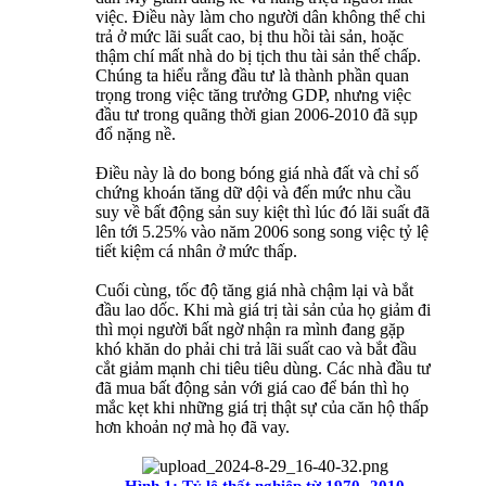
việc. Điều này làm cho người dân không thể chi
trả ở mức lãi suất cao, bị thu hồi tài sản, hoặc
thậm chí mất nhà do bị tịch thu tài sản thế chấp.
Chúng ta hiểu rằng đầu tư là thành phần quan
trọng trong việc tăng trưởng GDP, nhưng việc
đầu tư trong quãng thời gian 2006-2010 đã sụp
đổ nặng nề.
Điều này là do bong bóng giá nhà đất và chỉ số
chứng khoán tăng dữ dội và đến mức nhu cầu
suy về bất động sản suy kiệt thì lúc đó lãi suất đã
lên tới 5.25% vào năm 2006 song song việc tỷ lệ
tiết kiệm cá nhân ở mức thấp.
Cuối cùng, tốc độ tăng giá nhà chậm lại và bắt
đầu lao dốc. Khi mà giá trị tài sản của họ giảm đi
thì mọi người bất ngờ nhận ra mình đang gặp
khó khăn do phải chi trả lãi suất cao và bắt đầu
cắt giảm mạnh chi tiêu tiêu dùng. Các nhà đầu tư
đã mua bất động sản với giá cao để bán thì họ
mắc kẹt khi những giá trị thật sự của căn hộ thấp
hơn khoản nợ mà họ đã vay.