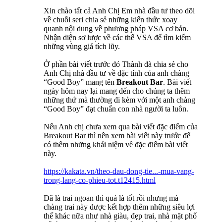
Xin chào tất cả Anh Chị Em nhà đầu tư theo dõi
về chuỗi seri chia sẻ những kiến thức xoay
quanh nội dung về phương pháp VSA cơ bản.
Nhận diện sơ lược về các thế VSA để tìm kiếm
những vùng giá tích lũy.
Ở phần bài viết trước đó Thành đã chia sẻ cho
Anh Chị nhà đầu tư về đặc tính của anh chàng
“Good Boy” mang tên
Breakout Bar
. Bài viết
ngày hôm nay lại mang đến cho chúng ta thêm
những thứ mà thường đi kèm với một anh chàng
“Good Boy” đạt chuẩn con nhà người ta luôn.
Nếu Anh chị chưa xem qua bài viết đặc điểm của
Breakout Bar thì nên xem bài viết này trước để
có thêm những khái niệm về đặc điểm bài viết
này.
https://kakata.vn/theo-dau-dong-tie...-mua-vang-
trong-lang-co-phieu-tot.t12415.html
Đã là trai ngoan thì quá là tốt rồi nhưng mà
chàng trai này được kết hợp thêm những siêu lợi
thế khác nữa như nhà giàu, đẹp trai, nhà mặt phố