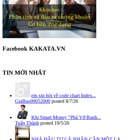
Facebook KAKATA.VN
TIN MỚI NHẤT
em xin hỏi về code chart Index...
GiaBao09052000
posted
8/7/26
Khi Smart Money "Phá Vỡ Ranh...
Tuấn Thành
posted
19/5/26
NHÀ ĐẦU TƯ CÁ NHÂN CẦN MỘT LA...