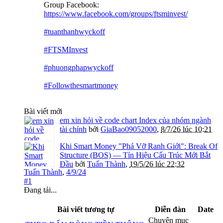
Group Facebook:
https://www.facebook.com/groups/ftsminvest/
#tuanthanhwyckoff
#FTSMInvest
#phuongphapwyckoff
#Followthesmartmoney
Bài viết mới
em xin hỏi về code chart Index của nhóm ngành
tài chính
bởi
GiaBao09052000
,
8/7/26 lúc 10:21
Khi Smart Money "Phá Vỡ Ranh Giới": Break Of
Structure (BOS) — Tín Hiệu Cấu Trúc Mới Bắt
Đầu
bởi
Tuấn Thành
,
19/5/26 lúc 22:32
Tuấn Thành
,
4/9/24
#1
Đang tải...
Bài viết tương tự
Diễn đàn
Date
Chuyên mục