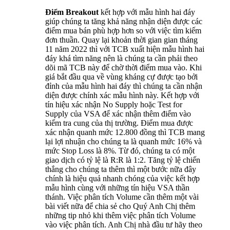
Điểm Breakout
kết hợp với mẫu hình hai đáy
giúp chúng ta tăng khả năng nhận diện được các
điểm mua bán phù hợp hơn so với việc tìm kiếm
đơn thuần. Quay lại khoản thời gian gian tháng
11 năm 2022 thì với TCB xuất hiện mẫu hình hai
đáy khá tìm năng nên là chúng ta cần phải theo
dõi mã TCB này để chờ thời điểm mua vào. Khi
giá bắt đầu qua về vùng kháng cự được tạo bởi
đỉnh của mẫu hình hai đáy thì chúng ta cần nhận
diện được chính xác mẫu hình này. Kết hợp với
tín hiệu xác nhận No Supply hoặc Test for
Supply của VSA để xác nhận thêm điểm vào
kiểm tra cung của thị trường. Điểm mua được
xác nhận quanh mức 12.800 đồng thì TCB mang
lại lợi nhuận cho chúng ta là quanh mức 16% và
mức Stop Loss là 8%. Từ đó, chúng ta có một
giao dịch có tỷ lệ là R:R là 1:2. Tăng tỷ lệ chiến
thắng cho chúng ta thêm thì một bước nữa đây
chính là hiệu quả nhanh chóng của việc kết hợp
mẫu hình cùng với những tín hiệu VSA thần
thánh. Việc phân tích Volume cần thêm một vài
bài viết nữa để chia sẻ cho Quý Anh Chị thêm
những tip nhỏ khi thêm việc phân tích Volume
vào việc phân tích. Anh Chị nhà đầu tư hãy theo