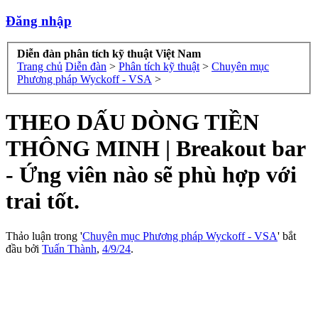
Đăng nhập
Diễn đàn phân tích kỹ thuật Việt Nam
Trang chủ
Diễn đàn
>
Phân tích kỹ thuật
>
Chuyên mục
Phương pháp Wyckoff - VSA
>
THEO DẤU DÒNG TIỀN
THÔNG MINH | Breakout bar
- Ứng viên nào sẽ phù hợp với
trai tốt.
Thảo luận trong '
Chuyên mục Phương pháp Wyckoff - VSA
' bắt
đầu bởi
Tuấn Thành
,
4/9/24
.