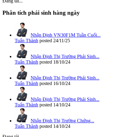
Đang tải...
Phân tích phái sinh hàng ngày
Nhận Định VN30F1M Tuần Cuối...
Tuấn Thành
posted
24/11/25
Nhận Định Thị Trường Phái Sinh...
Tuấn Thành
posted
18/10/24
Nhận Định Thị Trường Phái Sinh...
Tuấn Thành
posted
16/10/24
Nhận Định Thị Trường Phái Sinh...
Tuấn Thành
posted
14/10/24
Nhận Định Thị Trường Chứng...
Tuấn Thành
posted
14/10/24
Đang tải...