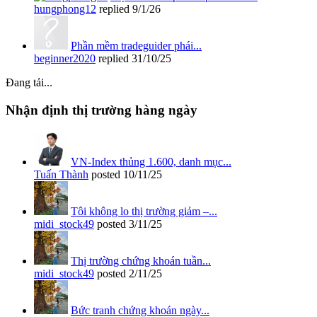
hungphong12
replied
9/1/26
Phần mềm tradeguider phái...
beginner2020
replied
31/10/25
Đang tải...
Nhận định thị trường hàng ngày
VN-Index thủng 1.600, danh mục...
Tuấn Thành
posted
10/11/25
Tôi không lo thị trường giảm –...
midi_stock49
posted
3/11/25
Thị trường chứng khoán tuần...
midi_stock49
posted
2/11/25
Bức tranh chứng khoán ngày...