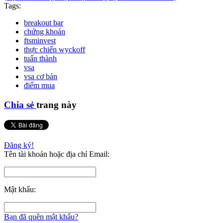
Tags:
breakout bar
chứng khoán
ftsminvest
thực chiến wyckoff
tuấn thành
vsa
vsa cơ bản
điểm mua
Chia sẻ
trang này
Đăng ký!
Tên tài khoản hoặc địa chỉ Email:
Mật khẩu:
Bạn đã quên mật khẩu?