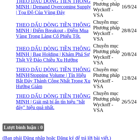
THEO DẤU DÒNG TIỀN THÔNG
Phương pháp
MINH | Demand Overcoming Supply
16/9/24
Wyckoff -
| Tọa Độ Của Vùng Đáy
VSA
Chuyên mục
THEO DẤU DÒNG TIỀN THÔNG
Phương pháp
MINH | Điểm Breakout - Điểm Mua
28/8/24
Wyckoff -
Vàng Trong Làng Cổ Phiếu Tốt.
VSA
Chuyên mục
THEO DẤU DÒNG TIỀN THÔNG
Phương pháp
MINH | Bag Holding | Khám Phá Sự
20/8/24
Wyckoff -
Thật Về Đảo Chiều Xu Hướng
VSA
THEO DẤU DÒNG TIỀN THÔNG
Chuyên mục
MINH|Stopping Volume | Tín Hiệu
Phương pháp
12/8/24
Bắt Đáy Thành Công Nhất Trong Xu
Wyckoff -
Hướng Giảm
VSA
Chuyên mục
THEO DẤU DÒNG TIỀN THÔNG
Phương pháp
MINH | Giải mã bí ẩn tín hiệu "bắt
26/5/24
Wyckoff -
đáy" hiệu quả nhất.
VSA
Lượt bình luận : 0
(Bạn phải Đăng nhập hoặc Đăng ký để trả lời bài viết.)