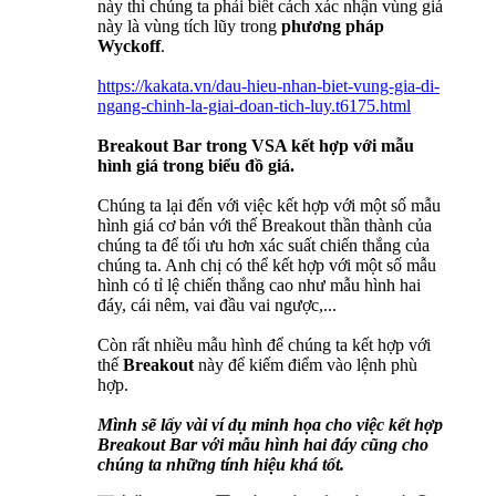
này thì chúng ta phải biết cách xác nhận vùng giá
này là vùng tích lũy trong
phương pháp
Wyckoff
.
https://kakata.vn/dau-hieu-nhan-biet-vung-gia-di-
ngang-chinh-la-giai-doan-tich-luy.t6175.html
Breakout Bar
trong VSA kết hợp với mẫu
hình giá trong biểu đồ giá.
Chúng ta lại đến với việc kết hợp với một số mẫu
hình giá cơ bản với thế Breakout thần thành của
chúng ta để tối ưu hơn xác suất chiến thắng của
chúng ta. Anh chị có thể kết hợp với một số mẫu
hình có tỉ lệ chiến thắng cao như mẫu hình hai
đáy, cái nêm, vai đầu vai ngược,...
Còn rất nhiều mẫu hình để chúng ta kết hợp với
thế
Breakout
này để kiếm điểm vào lệnh phù
hợp.
Mình sẽ lấy vài ví dụ minh họa cho việc kết hợp
Breakout Bar với mẫu hình hai đáy cũng cho
chúng ta những tính hiệu khá tốt.