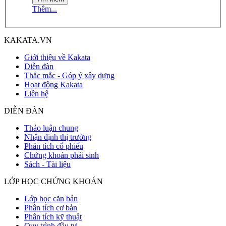
Thêm...
KAKATA.VN
Giới thiệu về Kakata
Diễn đàn
Thắc mắc - Góp ý xây dựng
Hoạt động Kakata
Liên hệ
DIỄN ĐÀN
Thảo luận chung
Nhận định thị trường
Phân tích cổ phiếu
Chứng khoán phái sinh
Sách - Tài liệu
LỚP HỌC CHỨNG KHOÁN
Lớp học căn bản
Phân tích cơ bản
Phân tích kỹ thuật
Quy trình đầu tư