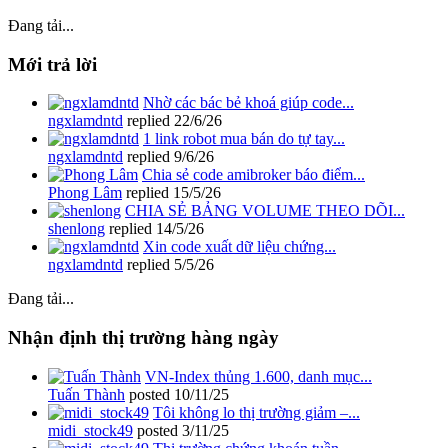
Đang tải...
Mới trả lời
Nhờ các bác bẻ khoá giúp code...
ngxlamdntd
replied
22/6/26
1 link robot mua bán do tự tay...
ngxlamdntd
replied
9/6/26
Chia sẻ code amibroker báo điểm...
Phong Lâm
replied
15/5/26
CHIA SẺ BẢNG VOLUME THEO DÕI...
shenlong
replied
14/5/26
Xin code xuất dữ liệu chứng...
ngxlamdntd
replied
5/5/26
Đang tải...
Nhận định thị trường hàng ngày
VN-Index thủng 1.600, danh mục...
Tuấn Thành
posted
10/11/25
Tôi không lo thị trường giảm –...
midi_stock49
posted
3/11/25