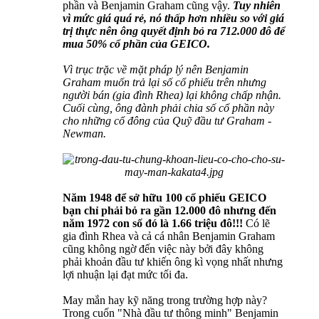
phần và Benjamin Graham cũng vậy.
Tuy nhiên
vì mức giá quá rẻ, nó thấp hơn nhiều so với giá
trị thực nên ông quyết định bỏ ra 712.000 đô để
mua 50% cổ phần của GEICO.
Vì trục trặc về mặt pháp lý nên Benjamin
Graham muốn trả lại số cổ phiếu trên nhưng
người bán (gia đình Rhea) lại không chấp nhận.
Cuối cùng, ông đành phải chia số cổ phần này
cho những cổ đông của Quỹ đầu tư Graham -
Newman.
Năm 1948 để sở hữu 100 cổ phiếu GEICO
bạn chỉ phải bỏ ra gần 12.000 đô nhưng đến
năm 1972 con số đó là 1.66 triệu đô!!!
Có lẽ
gia đình Rhea và cả cá nhân Benjamin Graham
cũng không ngờ đến việc này bởi đây không
phải khoản đầu tư khiến ông kì vọng nhất nhưng
lợi nhuận lại đạt mức tối đa.
May mắn hay kỹ năng trong trường hợp này?
Trong cuốn "Nhà đầu tư thông minh" Benjamin