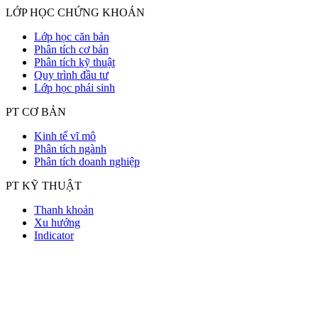
LỚP HỌC CHỨNG KHOÁN
Lớp học căn bản
Phân tích cơ bản
Phân tích kỹ thuật
Quy trình đầu tư
Lớp học phái sinh
PT CƠ BẢN
Kinh tế vĩ mô
Phân tích ngành
Phân tích doanh nghiệp
PT KỸ THUẬT
Thanh khoản
Xu hướng
Indicator