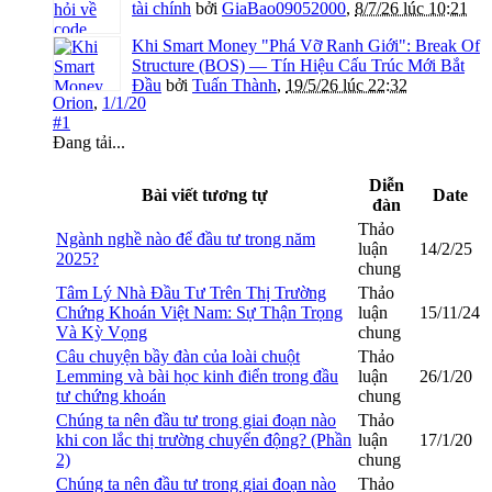
tài chính
bởi
GiaBao09052000
,
8/7/26 lúc 10:21
Khi Smart Money "Phá Vỡ Ranh Giới": Break Of
Structure (BOS) — Tín Hiệu Cấu Trúc Mới Bắt
Đầu
bởi
Tuấn Thành
,
19/5/26 lúc 22:32
Orion
,
1/1/20
#1
Đang tải...
Diễn
Bài viết tương tự
Date
đàn
Thảo
Ngành nghề nào để đầu tư trong năm
luận
14/2/25
2025?
chung
Tâm Lý Nhà Đầu Tư Trên Thị Trường
Thảo
Chứng Khoán Việt Nam: Sự Thận Trọng
luận
15/11/24
Và Kỳ Vọng
chung
Câu chuyện bầy đàn của loài chuột
Thảo
Lemming và bài học kinh điển trong đầu
luận
26/1/20
tư chứng khoán
chung
Chúng ta nên đầu tư trong giai đoạn nào
Thảo
khi con lắc thị trường chuyển động? (Phần
luận
17/1/20
2)
chung
Chúng ta nên đầu tư trong giai đoạn nào
Thảo