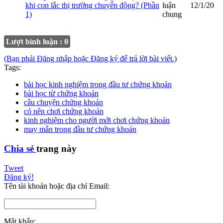
khi con lắc thị trường chuyển động? (Phần
luận
12/1/20
1)
chung
Lượt bình luận : 0
(Bạn phải Đăng nhập hoặc Đăng ký để trả lời bài viết.)
Tags:
bài học kinh nghiệm trong đầu tư chứng khoán
bài học từ chứng khoán
câu chuyện chứng khoán
có nên chơi chứng khoán
kinh nghiệm cho người mới chơi chứng khoán
may mắn trong đầu tư chứng khoán
Chia sẻ
trang này
Tweet
Đăng ký!
Tên tài khoản hoặc địa chỉ Email:
Mật khẩu: