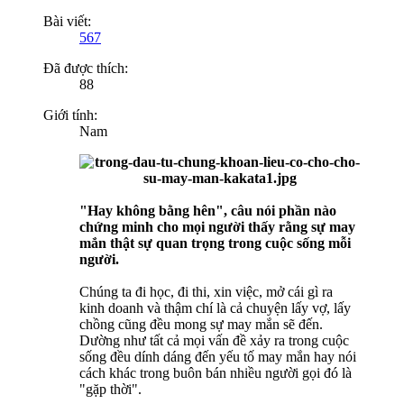
Bài viết:
567
Đã được thích:
88
Giới tính:
Nam
"Hay không bằng hên", câu nói phần nào
chứng minh cho mọi người thấy rằng sự may
mắn thật sự quan trọng trong cuộc sống mỗi
người.
Chúng ta đi học, đi thi, xin việc, mở cái gì ra
kinh doanh và thậm chí là cả chuyện lấy vợ, lấy
chồng cũng đều mong sự may mắn sẽ đến.
Dường như tất cả mọi vấn đề xảy ra trong cuộc
sống đều dính dáng đến yếu tố may mắn hay nói
cách khác trong buôn bán nhiều người gọi đó là
"gặp thời".