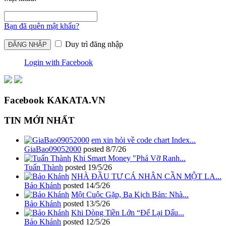
Bạn đã quên mật khẩu?
Duy trì đăng nhập
Login with Facebook
Facebook KAKATA.VN
TIN MỚI NHẤT
em xin hỏi về code chart Index...
GiaBao09052000
posted
8/7/26
Khi Smart Money "Phá Vỡ Ranh...
Tuấn Thành
posted
19/5/26
NHÀ ĐẦU TƯ CÁ NHÂN CẦN MỘT LA...
Bảo Khánh
posted
14/5/26
Một Cuộc Gặp, Ba Kịch Bản: Nhà...
Bảo Khánh
posted
13/5/26
Khi Dòng Tiền Lớn “Để Lại Dấu...
Bảo Khánh
posted
12/5/26