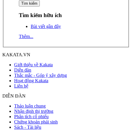
Tìm kiếm hữu ích
Bài viết gần đây
Thêm...
KAKATA.VN
Giới thiệu về Kakata
Diễn đàn
Thắc mắc - Góp ý xây dựng
Hoạt động Kakata
Liên hệ
DIỄN ĐÀN
Thảo luận chung
Nhận định thị trường
Phân tích cổ phiếu
Chứng khoán phái sinh
Sách - Tài liệu