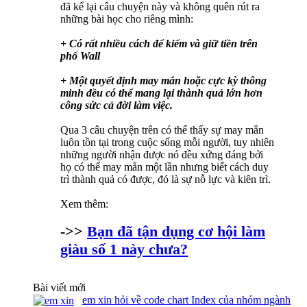
đã kể lại câu chuyện này và không quên rút ra
những bài học cho riêng mình:
+ Có rất nhiều cách để kiếm và giữ tiền trên
phố Wall
+ Một quyết định may mắn hoặc cực kỳ thông
minh đều có thể mang lại thành quả lớn hơn
công sức cả đời làm việc.
Qua 3 câu chuyện trên có thể thấy sự may mắn
luôn tồn tại trong cuộc sống mỗi người, tuy nhiên
những người nhận được nó đều xứng đáng bởi
họ có thể may mắn một lần nhưng biết cách duy
trì thành quả có được, đó là sự nỗ lực và kiên trì.
Xem thêm:
->>
Bạn đã tận dụng cơ hội làm
giàu số 1 này chưa?
Bài viết mới
em xin hỏi về code chart Index của nhóm ngành