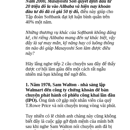
Năm 2000, Masayoshi Son quyết định đầu tư
20 triệu đô la vào Alibaba và hiện nay khoản
đầu tư đó đã có giá 50 tỷ đô,
điều này giúp cho
Tập đoàn Softbank đạt lợi luận bình quân trên
40% một năm.
Những thương vụ khác của Softbank không đáng
kể, chỉ riêng Alibaba mang đến sự khác biệt, vậy
đây là sự may mắn, kỹ năng hay có luồng thông
tin nào đó giúp Masayoshi Son làm được điều
này?
Hãy lắng nghe tiếp 2 câu chuyện sau đây để thấy
được cơ hội làm giàu đến một cách rất ngẫu
nhiên mà bạn không thể ngờ đến.
1. Năm 1970, Sam Walton - nhà sáng lập
Walmart đến công ty chứng khoán để bàn
chuyện phát hành cổ phiếu công khai lần đầu
(IPO).
Ông tình cờ gặp một nhân viên của quỹ
T.Rowe Price và nói chuyện trong vòng vài phút.
Tuy nhiên có lẽ chính anh chàng này cũng không
biết đây là cuộc gặp gỡ định mệnh của mình bởi
sau khi nghe Sam Walton nói chuyện anh đã bị