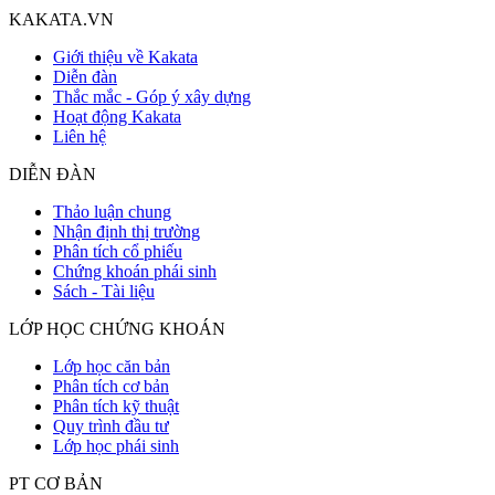
KAKATA.VN
Giới thiệu về Kakata
Diễn đàn
Thắc mắc - Góp ý xây dựng
Hoạt động Kakata
Liên hệ
DIỄN ĐÀN
Thảo luận chung
Nhận định thị trường
Phân tích cổ phiếu
Chứng khoán phái sinh
Sách - Tài liệu
LỚP HỌC CHỨNG KHOÁN
Lớp học căn bản
Phân tích cơ bản
Phân tích kỹ thuật
Quy trình đầu tư
Lớp học phái sinh
PT CƠ BẢN