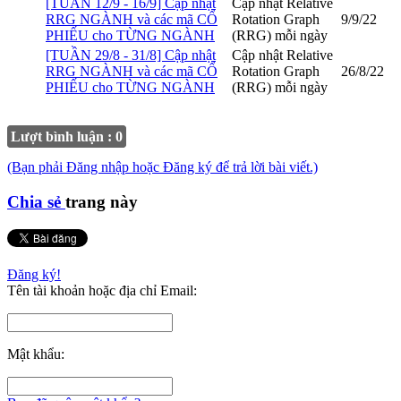
[TUẦN 12/9 - 16/9] Cập nhật
Cập nhật Relative
RRG NGÀNH và các mã CỔ
Rotation Graph
9/9/22
PHIẾU cho TỪNG NGÀNH
(RRG) mỗi ngày
[TUẦN 29/8 - 31/8] Cập nhật
Cập nhật Relative
RRG NGÀNH và các mã CỔ
Rotation Graph
26/8/22
PHIẾU cho TỪNG NGÀNH
(RRG) mỗi ngày
Lượt bình luận : 0
(Bạn phải Đăng nhập hoặc Đăng ký để trả lời bài viết.)
Chia sẻ
trang này
Đăng ký!
Tên tài khoản hoặc địa chỉ Email:
Mật khẩu: