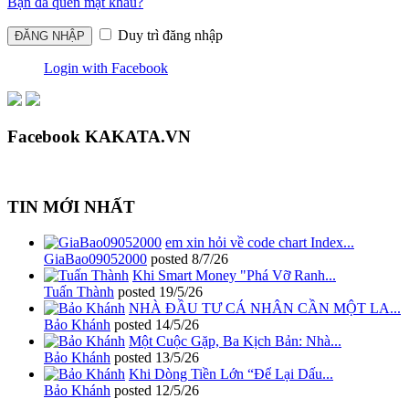
Bạn đã quên mật khẩu?
Duy trì đăng nhập
Login with Facebook
Facebook KAKATA.VN
TIN MỚI NHẤT
em xin hỏi về code chart Index...
GiaBao09052000
posted
8/7/26
Khi Smart Money "Phá Vỡ Ranh...
Tuấn Thành
posted
19/5/26
NHÀ ĐẦU TƯ CÁ NHÂN CẦN MỘT LA...
Bảo Khánh
posted
14/5/26
Một Cuộc Gặp, Ba Kịch Bản: Nhà...
Bảo Khánh
posted
13/5/26
Khi Dòng Tiền Lớn “Để Lại Dấu...
Bảo Khánh
posted
12/5/26