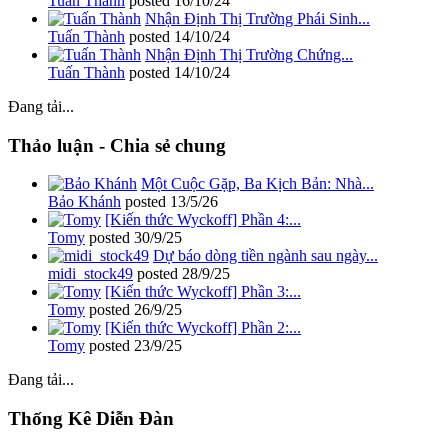
Tuấn Thành
posted
16/10/24
Nhận Định Thị Trường Phái Sinh...
Tuấn Thành
posted
14/10/24
Nhận Định Thị Trường Chứng...
Tuấn Thành
posted
14/10/24
Đang tải...
Thảo luận - Chia sẻ chung
Một Cuộc Gặp, Ba Kịch Bản: Nhà...
Bảo Khánh
posted
13/5/26
[Kiến thức Wyckoff] Phần 4:...
Tomy
posted
30/9/25
Dự báo dòng tiền ngành sau ngày...
midi_stock49
posted
28/9/25
[Kiến thức Wyckoff] Phần 3:...
Tomy
posted
26/9/25
[Kiến thức Wyckoff] Phần 2:...
Tomy
posted
23/9/25
Đang tải...
Thống Kê Diễn Đàn