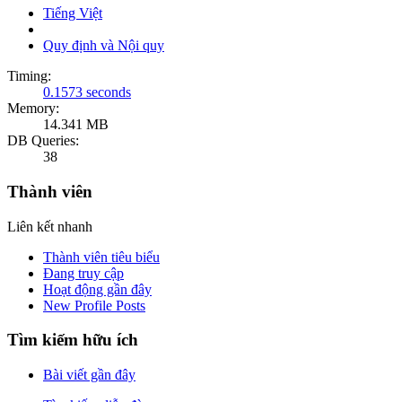
Tiếng Việt
Quy định và Nội quy
Timing:
0.1573 seconds
Memory:
14.341 MB
DB Queries:
38
Thành viên
Liên kết nhanh
Thành viên tiêu biểu
Đang truy cập
Hoạt động gần đây
New Profile Posts
Tìm kiếm hữu ích
Bài viết gần đây