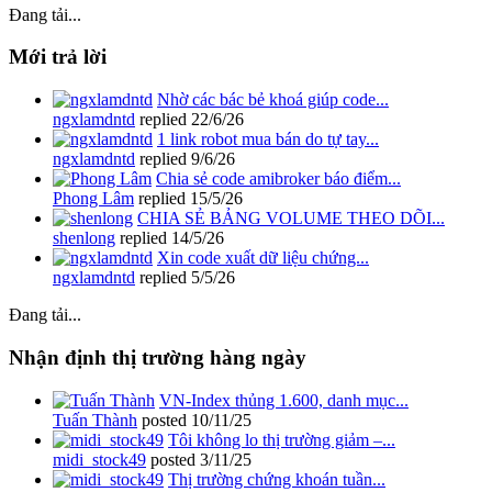
Đang tải...
Mới trả lời
Nhờ các bác bẻ khoá giúp code...
ngxlamdntd
replied
22/6/26
1 link robot mua bán do tự tay...
ngxlamdntd
replied
9/6/26
Chia sẻ code amibroker báo điểm...
Phong Lâm
replied
15/5/26
CHIA SẺ BẢNG VOLUME THEO DÕI...
shenlong
replied
14/5/26
Xin code xuất dữ liệu chứng...
ngxlamdntd
replied
5/5/26
Đang tải...
Nhận định thị trường hàng ngày
VN-Index thủng 1.600, danh mục...
Tuấn Thành
posted
10/11/25
Tôi không lo thị trường giảm –...
midi_stock49
posted
3/11/25
Thị trường chứng khoán tuần...