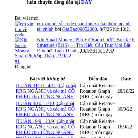
luân chuyển dòng tiền tại
ĐÂY
Bài viết mới
em xin hỏi về code chart Index của nhóm ngành
tài chính
bởi
GiaBao09052000
,
8/7/26 lúc 10:21
Khi Smart Money "Phá Vỡ Ranh Giới": Break Of
Structure (BOS) — Tín Hiệu Cấu Trúc Mới Bắt
Đầu
bởi
Tuấn Thành
,
19/5/26 lúc 22:32
Sarah Phương Thảo
,
23/9/22
#1
Đang tải...
Bài viết tương tự
Diễn đàn
Date
[TUẦN 31/10 - 4/11] Cập nhật
Cập nhật Relative
RRG NGÀNH và các mã CỔ
Rotation Graph
28/10/22
PHIẾU cho TỪNG NGÀNH
(RRG) mỗi ngày
[TUẦN 3/10 - 7/10] Cập nhật
Cập nhật Relative
RRG NGÀNH và các mã CỔ
Rotation Graph
30/9/22
PHIẾU cho TỪNG NGÀNH
(RRG) mỗi ngày
[TUẦN 19/9 - 23/9] Cập nhật
Cập nhật Relative
RRG NGÀNH và các mã CỔ
Rotation Graph
16/9/22
PHIẾU cho TỪNG NGÀNH
(RRG) mỗi ngày