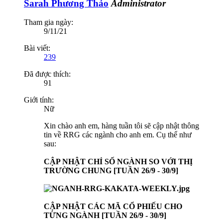
Sarah Phương Thảo
Administrator
Tham gia ngày:
9/11/21
Bài viết:
239
Đã được thích:
91
Giới tính:
Nữ
Xin chào anh em, hàng tuần tôi sẽ cập nhật thông
tin về RRG các ngành cho anh em. Cụ thể như
sau:
CẬP NHẬT CHỈ SỐ NGÀNH SO VỚI THỊ
TRƯỜNG CHUNG [TUẦN 26/9 - 30/9]
CẬP NHẬT CÁC MÃ CỔ PHIẾU CHO
TỪNG NGÀNH [TUẦN 26/9 - 30/9]