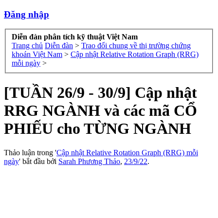
Đăng nhập
Diễn đàn phân tích kỹ thuật Việt Nam
Trang chủ
Diễn đàn
>
Trao đổi chung về thị trường chứng
khoán Việt Nam
>
Cập nhật Relative Rotation Graph (RRG)
mỗi ngày
>
[TUẦN 26/9 - 30/9] Cập nhật
RRG NGÀNH và các mã CỔ
PHIẾU cho TỪNG NGÀNH
Thảo luận trong '
Cập nhật Relative Rotation Graph (RRG) mỗi
ngày
' bắt đầu bởi
Sarah Phương Thảo
,
23/9/22
.