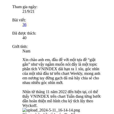
Tham gia ngày:
21/9/21
Bài viết:
36
Đã được thích:
40
Giới tính:
Nam
Xin chào anh em, đầu đề với một tựa đề “giật
gân” như vậy ngầm muốn nói đây là một topic
phân tích VNINDEX dài hạn ra 1 xíu, góc nhìn
của một nhà đầu tư trên chart Weekly, mong anh
em nương tay đừng gạch đá mà hãy chia sẻ cho
nhau nhiều góc nhìn mới.
Nhìn từ tháng 11 năm 2022 đến hiện tại, có thể
thấy VNINDEX trên chart Tuần đang từng bước
dần hoàn thiện mô hình chu kỳ tích lũy theo
Wyckoff.