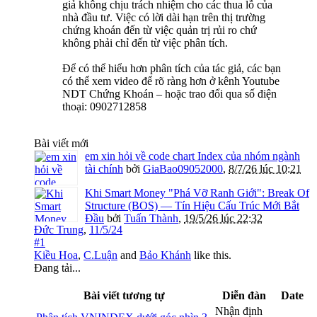
giả không chịu trách nhiệm cho các thua lỗ của
nhà đầu tư. Việc có lời dài hạn trên thị trường
chứng khoán đến từ việc quản trị rủi ro chứ
không phải chỉ đến từ việc phân tích.
Để có thể hiểu hơn phân tích của tác giả, các bạn
có thể xem video để rõ ràng hơn ở kênh Youtube
NDT Chứng Khoán – hoặc trao đổi qua số điện
thoại: 0902712858
Bài viết mới
em xin hỏi về code chart Index của nhóm ngành
tài chính
bởi
GiaBao09052000
,
8/7/26 lúc 10:21
Khi Smart Money "Phá Vỡ Ranh Giới": Break Of
Structure (BOS) — Tín Hiệu Cấu Trúc Mới Bắt
Đầu
bởi
Tuấn Thành
,
19/5/26 lúc 22:32
Đức Trung
,
11/5/24
#1
Kiều Hoa
,
C.Luận
and
Bảo Khánh
like this.
Đang tải...
Bài viết tương tự
Diễn đàn
Date
Nhận định