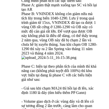
Cùng mình phân tích các đặc điểm sau:
Phase A: giảm thật mạnh xuống tạo SC và hồi lại
tạo AR
Phase B: VNINDEX không còn giảm nữa mà
tích lũy trong biên 1040-1290. Lưu ý trong quá
trình giảm từ 15xx, VNINDEX đã tạo ra được 1
vùng OB rất cứng ở 1280-1290 và OB này có
mức độ cản giá rất lớn. Để vượt qua được OB
này không phải là điều dễ dàng, có thể thấy trong
2 năm qua, vùng OB này đã bị chạm 2 lần và
chưa hề bị xuyên thủng. Sau khi chạm OB 1280-
1290 thì xảy ra 2 lần Spring vào tháng 11 năm
2023 và tháng 4 năm 2024.
Phase C: hiện tại theo phân tích của mình thì khả
năng cao (không phải tuyệt đối 100%) thì khu
vực hiện tại đang là phase C với các biểu hiện
giá như sau:
- Giá sau khi chạm MA24 thì hồi lại đi lên, xác
định 1180 là đáy (tìm hiểu thêm PP Gann)
- Volume giao dịch ở các vùng đáy và đi lên có
sự tương đồng 2 lần trước, càng làm cho quan