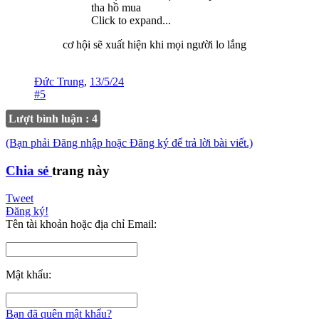
tha hồ mua
Click to expand...
cơ hội sẽ xuất hiện khi mọi người lo lắng
Đức Trung
,
13/5/24
#5
Lượt bình luận : 4
(Bạn phải Đăng nhập hoặc Đăng ký để trả lời bài viết.)
Chia sẻ
trang này
Tweet
Đăng ký!
Tên tài khoản hoặc địa chỉ Email:
Mật khẩu:
Bạn đã quên mật khẩu?