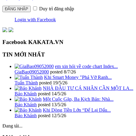
Duy trì đăng nhập
Login with Facebook
Facebook KAKATA.VN
TIN MỚI NHẤT
em xin hỏi về code chart Index...
GiaBao09052000
posted
8/7/26
Khi Smart Money "Phá Vỡ Ranh...
Tuấn Thành
posted
19/5/26
NHÀ ĐẦU TƯ CÁ NHÂN CẦN MỘT LA...
Bảo Khánh
posted
14/5/26
Một Cuộc Gặp, Ba Kịch Bản: Nhà...
Bảo Khánh
posted
13/5/26
Khi Dòng Tiền Lớn “Để Lại Dấu...
Bảo Khánh
posted
12/5/26
Đang tải...