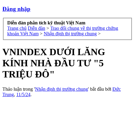
Đăng nhập
Diễn đàn phân tích kỹ thuật Việt Nam
Trang chủ
Diễn đàn
>
Trao đổi chung về thị trường chứng
khoán Việt Nam
>
Nhận định thị trường chung
>
VNINDEX DƯỚI LĂNG
KÍNH NHÀ ĐẦU TƯ "5
TRIỆU ĐÔ"
Thảo luận trong '
Nhận định thị trường chung
' bắt đầu bởi
Đức
Trung
,
11/5/24
.