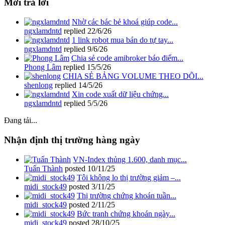
Mới trả lời
Nhờ các bác bẻ khoá giúp code...
ngxlamdntd
replied
22/6/26
1 link robot mua bán do tự tay...
ngxlamdntd
replied
9/6/26
Chia sẻ code amibroker báo điểm...
Phong Lâm
replied
15/5/26
CHIA SẺ BẢNG VOLUME THEO DÕI...
shenlong
replied
14/5/26
Xin code xuất dữ liệu chứng...
ngxlamdntd
replied
5/5/26
Đang tải...
Nhận định thị trường hàng ngày
VN-Index thủng 1.600, danh mục...
Tuấn Thành
posted
10/11/25
Tôi không lo thị trường giảm –...
midi_stock49
posted
3/11/25
Thị trường chứng khoán tuần...
midi_stock49
posted
2/11/25
Bức tranh chứng khoán ngày...
midi_stock49
posted
28/10/25