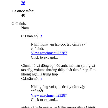
36
Đã được thích:
40
Giới tính:
Nam
C.Luận nói:
↑
Nhìn giống vni tạo cốc tay cầm vậy
chủ thớt.
View attachment 23287
Click to expand...
Chính nó và đồng bọn đó anh, mỗi lần spring và
tạo đáy, volume thường thấp nhất tầm 3tr cp. Em
không nghĩ là trùng hợp
C.Luận nói:
↑
Nhìn giống vni tạo cốc tay cầm vậy
chủ thớt.
View attachment 23287
Click to expand...
chính nó luôn anh ơi, mỗi lần spring đều có khối