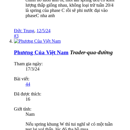
lượng thấp giống nhau, không loại trừ tuần 20/4
là spring của phase C rồi sẽ phi nước đại vào
phaseC nha anh
Đức Trung
,
12/5/24
#3
Phương Của Việt Nam
Trader-qua-đường
Tham gia ngày:
17/3/24
Bài viết:
44
Đã được thích:
16
Giới tính:
Nam
Nếu spring khung W thì tui nghĩ sẽ có một tuần
test lại vol thấp, lúc đó tha hồ mua