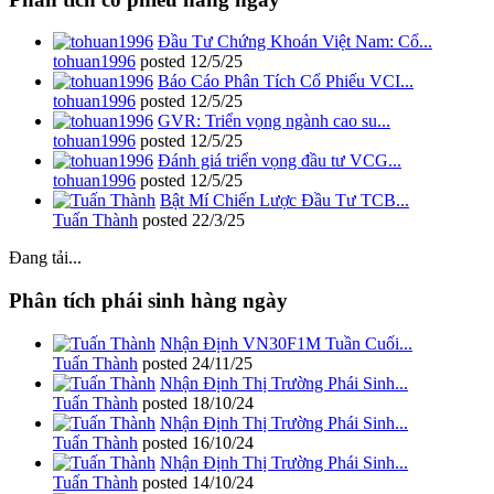
Đầu Tư Chứng Khoán Việt Nam: Cổ...
tohuan1996
posted
12/5/25
Báo Cáo Phân Tích Cổ Phiếu VCI...
tohuan1996
posted
12/5/25
GVR: Triển vọng ngành cao su...
tohuan1996
posted
12/5/25
Đánh giá triển vọng đầu tư VCG...
tohuan1996
posted
12/5/25
Bật Mí Chiến Lược Đầu Tư TCB...
Tuấn Thành
posted
22/3/25
Đang tải...
Phân tích phái sinh hàng ngày
Nhận Định VN30F1M Tuần Cuối...
Tuấn Thành
posted
24/11/25
Nhận Định Thị Trường Phái Sinh...
Tuấn Thành
posted
18/10/24
Nhận Định Thị Trường Phái Sinh...
Tuấn Thành
posted
16/10/24
Nhận Định Thị Trường Phái Sinh...
Tuấn Thành
posted
14/10/24