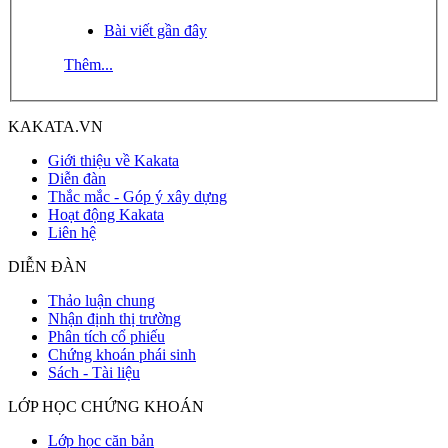
Bài viết gần đây
Thêm...
KAKATA.VN
Giới thiệu về Kakata
Diễn đàn
Thắc mắc - Góp ý xây dựng
Hoạt động Kakata
Liên hệ
DIỄN ĐÀN
Thảo luận chung
Nhận định thị trường
Phân tích cổ phiếu
Chứng khoán phái sinh
Sách - Tài liệu
LỚP HỌC CHỨNG KHOÁN
Lớp học căn bản