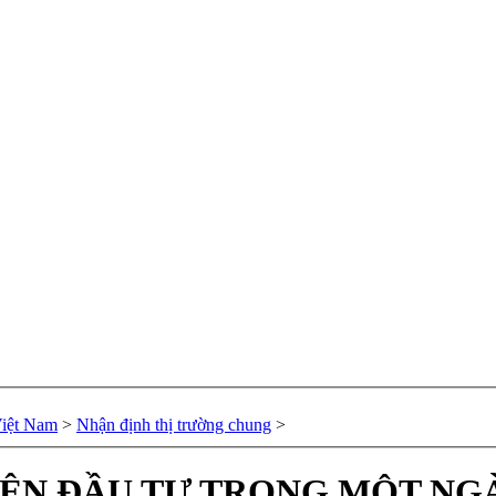
Việt Nam
>
Nhận định thị trường chung
>
ÊN ĐẦU TƯ TRONG MỘT NGÀN