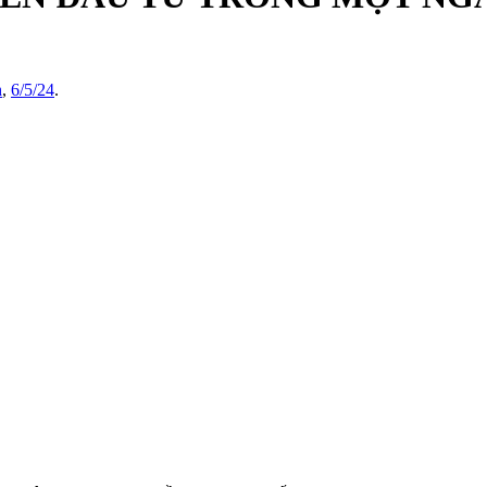
h
,
6/5/24
.