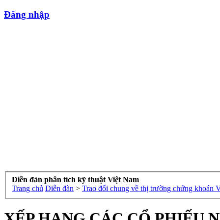
Đăng nhập
Diễn đàn phân tích kỹ thuật Việt Nam
Trang chủ
Diễn đàn
>
Trao đổi chung về thị trường chứng khoán 
XẾP HẠNG CÁC CỔ PHIẾU N