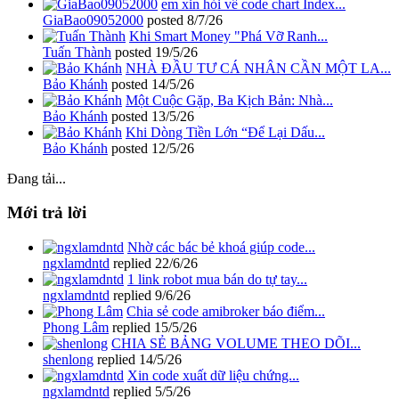
em xin hỏi về code chart Index...
GiaBao09052000
posted
8/7/26
Khi Smart Money "Phá Vỡ Ranh...
Tuấn Thành
posted
19/5/26
NHÀ ĐẦU TƯ CÁ NHÂN CẦN MỘT LA...
Bảo Khánh
posted
14/5/26
Một Cuộc Gặp, Ba Kịch Bản: Nhà...
Bảo Khánh
posted
13/5/26
Khi Dòng Tiền Lớn “Để Lại Dấu...
Bảo Khánh
posted
12/5/26
Đang tải...
Mới trả lời
Nhờ các bác bẻ khoá giúp code...
ngxlamdntd
replied
22/6/26
1 link robot mua bán do tự tay...
ngxlamdntd
replied
9/6/26
Chia sẻ code amibroker báo điểm...
Phong Lâm
replied
15/5/26
CHIA SẺ BẢNG VOLUME THEO DÕI...
shenlong
replied
14/5/26
Xin code xuất dữ liệu chứng...
ngxlamdntd
replied
5/5/26