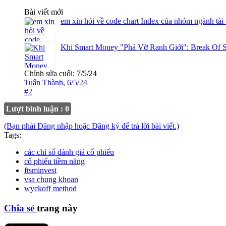
Bài viết mới
em xin hỏi về code chart Index của nhóm ngành tài
Khi Smart Money "Phá Vỡ Ranh Giới": Break Of S
Chỉnh sửa cuối:
7/5/24
Tuấn Thành
,
6/5/24
#2
Lượt bình luận : 0
(Bạn phải Đăng nhập hoặc Đăng ký để trả lời bài viết.)
Tags:
các chỉ số đánh giá cổ phiếu
cổ phiếu tiềm năng
ftsminvest
vsa chung khoan
wyckoff method
Chia sẻ
trang này