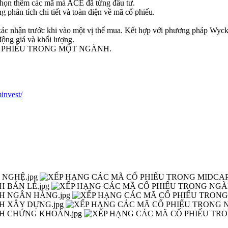
 chọn thêm các mã mà ACE đã từng đầu tư.
phân tích chi tiết và toàn diện về mã cổ phiếu.​
xác nhận trước khi vào một vị thế mua. Kết hợp với phương pháp Wyck
ộng giá và khối lượng.
Ổ PHIẾU TRONG MỘT NGÀNH.
invest/