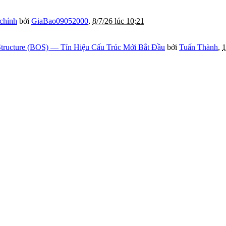
 chính
bởi
GiaBao09052000
,
8/7/26 lúc 10:21
tructure (BOS) — Tín Hiệu Cấu Trúc Mới Bắt Đầu
bởi
Tuấn Thành
,
1