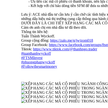
- Ưu tiên các mã cổ phiếu có thanh khoản, nên lựa
- Kết hợp với chỉ báo dòng tiền SFM để đưa ra những 
Lưu ý: ACE nhà đầu tư cần lưu ý cần chờ các tính hiệu 
những dấu hiệu mà thị trường cung cấp thông qua hành đ
DƯỚI ĐÂY LÀ CHI TIẾT XẾP HẠNG CÁC MÃ C
Cảm ơn anh chị em nhà đầu tư đã theo dõi.
Thông tin liên hệ:
Tuấn Thành Wyckoff.
Group cộng đồng:
https://zalo.me/g/jwjzom018
Group Facebook:
https://www.facebook.com/groups/ftsm
Tiktok:
https://www.tiktok.com/@thanhngo.trader
#tuanthanhwyckoff
#FTSMInvest
#phuongphapwyckoff
#Followthesmartmoney