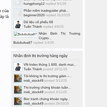
hungphong12
replied
9/1/26
n của
Phần mềm tradeguider phái...
beginner2020
replied
31/10/25
ày là
Dữ liệu cổ phiếu 68
Tuấn Thành
replied
4/6/25
Nhận Định Thị Trường
Crypto...
Bulubuloa87
replied
1/4/25
Nhận định thị trường hàng ngày
VN-Index thủng 1.600, danh mục...
Tuấn Thành
posted
10/11/25
Tôi không lo thị trường giảm –...
midi_stock49
posted
3/11/25
Thị trường chứng khoán tuần...
midi_stock49
posted
2/11/25
Bức tranh chứng khoán ngày...
midi_stock49
posted
28/10/25