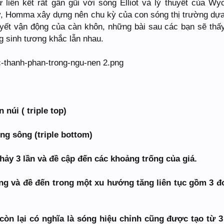
liên kết rất gần gũi với sóng Elliot và lý thuyết của Wyc
, Homma xây dựng nên chu kỳ của con sóng thị trường dựa
ết vận động của càn khôn, những bài sau các bạn sẽ thấ
g sinh tương khắc lẫn nhau.
 núi ( triple top)
ng sông (triple bottom)
hảy 3 lần và đề cập đến các khoảng trống của giá.
òng và đề đến trong một xu hướng tăng liên tục gồm 3 đ
òn lại có nghĩa là sóng hiệu chỉnh cũng được tạo từ 