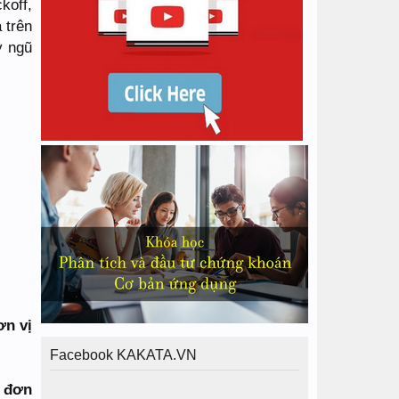
koff,
 trên
y ngũ
ơn vị
Facebook KAKATA.VN
3 đơn