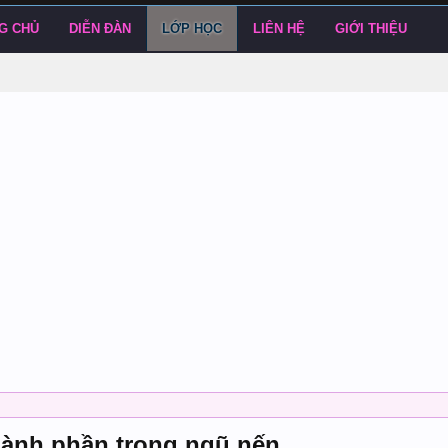
G CHỦ
DIỄN ĐÀN
LỚP HỌC
LIÊN HỆ
GIỚI THIỆU
thành phần trong ngũ nến