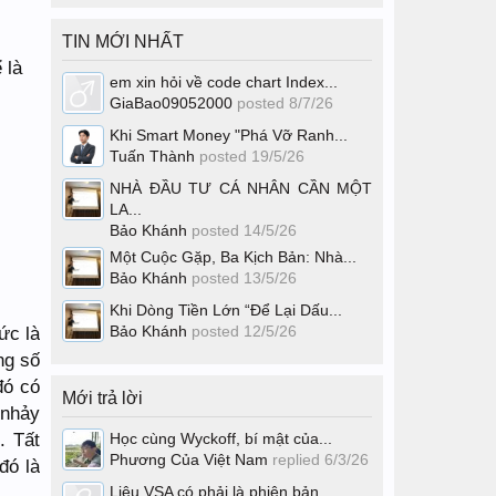
TIN MỚI NHẤT
 là
em xin hỏi về code chart Index...
GiaBao09052000
posted
8/7/26
Khi Smart Money "Phá Vỡ Ranh...
Tuấn Thành
posted
19/5/26
NHÀ ĐẦU TƯ CÁ NHÂN CẦN MỘT
LA...
Bảo Khánh
posted
14/5/26
Một Cuộc Gặp, Ba Kịch Bản: Nhà...
Bảo Khánh
posted
13/5/26
Khi Dòng Tiền Lớn “Để Lại Dấu...
ức là
Bảo Khánh
posted
12/5/26
ng số
đó có
Mới trả lời
 nhảy
. Tất
Học cùng Wyckoff, bí mật của...
Phương Của Việt Nam
replied
6/3/26
đó là
Liệu VSA có phải là phiên bản...