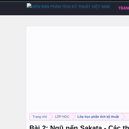
TRAN
Trang chủ
LỚP HỌC
Lớp học phân tích kỹ thuật
Bài 2: Ngũ nến Sakata - Các 