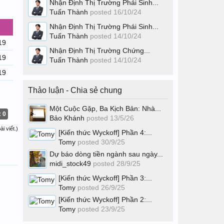
Nhận Định Thị Trường Phái Sinh...
Tuấn Thành
posted
16/10/24
Nhận Định Thị Trường Phái Sinh...
Tuấn Thành
posted
14/10/24
19
Nhận Định Thị Trường Chứng...
19
Tuấn Thành
posted
14/10/24
19
Thảo luận - Chia sẻ chung
Một Cuộc Gặp, Ba Kịch Bản: Nhà...
: 0
Bảo Khánh
posted
13/5/26
i viết.)
[Kiến thức Wyckoff] Phần 4:...
Tomy
posted
30/9/25
Dự báo dòng tiền ngành sau ngày...
midi_stock49
posted
28/9/25
[Kiến thức Wyckoff] Phần 3:...
Tomy
posted
26/9/25
[Kiến thức Wyckoff] Phần 2:...
Tomy
posted
23/9/25