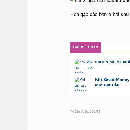
Hẹn gặp các bạn ở bài sau 
BÀI VIẾT MỚI
em xin hỏi về co
bởi
GiaBao09052000
,
8/7/26 lúc 10:21
Khi Smart Money 
Mới Bắt Đầu
bởi
Tuấn Thành
,
19/5/26 lúc 22:32
Tô Đình Văn
,
13/2/19