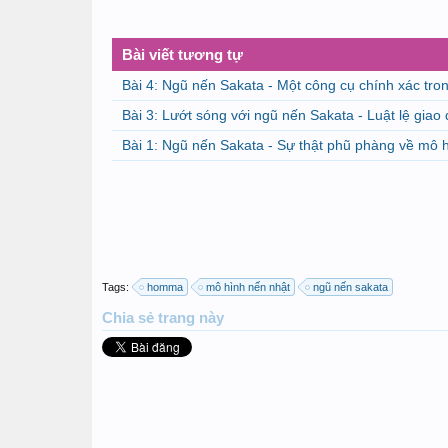
Bài viết tương tự
Bài 4: Ngũ nến Sakata - Một công cụ chính xác tron
Bài 3: Lướt sóng với ngũ nến Sakata - Luật lệ giao 
Bài 1: Ngũ nến Sakata - Sự thật phũ phàng về mô 
Tags:
homma
mô hình nến nhật
ngũ nến sakata
Chia sẻ
trang này