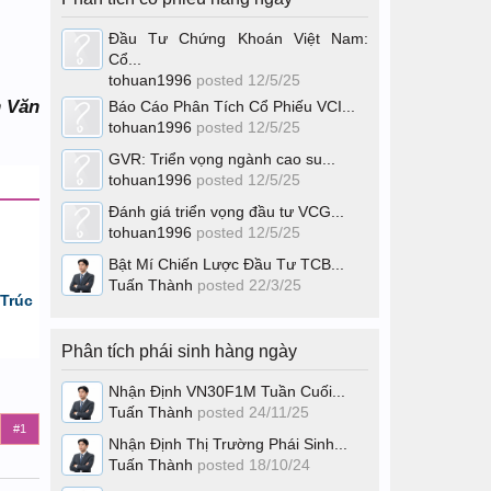
Đầu Tư Chứng Khoán Việt Nam:
Cổ...
tohuan1996
posted
12/5/25
h Văn
Báo Cáo Phân Tích Cổ Phiếu VCI...
tohuan1996
posted
12/5/25
GVR: Triển vọng ngành cao su...
tohuan1996
posted
12/5/25
Đánh giá triển vọng đầu tư VCG...
tohuan1996
posted
12/5/25
Bật Mí Chiến Lược Đầu Tư TCB...
Tuấn Thành
posted
22/3/25
Trúc
Phân tích phái sinh hàng ngày
Nhận Định VN30F1M Tuần Cuối...
Tuấn Thành
posted
24/11/25
#1
Nhận Định Thị Trường Phái Sinh...
Tuấn Thành
posted
18/10/24