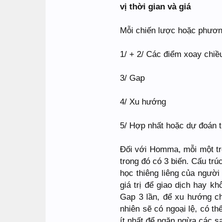
vị thời gian và giá
Mỗi chiến lược hoặc phương
1/ + 2/ Các điểm xoay chiề
3/ Gap
4/ Xu hướng
5/ Hợp nhất hoặc dự đoán th
Đối với Homma, mỗi một tro
trong đó có 3 biến. Cấu trú
học thiêng liêng của người 
giá trị để giao dịch hay k
Gap 3 lần, để xu hướng ch
nhiên sẽ có ngoại lệ, có t
ít nhất để ngăn ngừa các sa