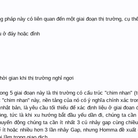
 pháp này có liên quan đến một giai đoạn thị trường, cụ thể
u ở đáy hoặc đỉnh
ời gian khi thị trường nghỉ ngơi
ng 5 giai đoạn này là thị trường có cấu trúc "chim nhạn" (t
c "chim nhạn" này, nền tảng của nó có ý nghĩa chính xác tro
nhật bản, là yêu cầu tối thiểu để xác định liệu ở giai đoạn 
hông, tức là khi xu hướng bắt đầu yếu dần đi, chúng ta cần
uyển động chúng ta cần ít nhất 3 cú nhảy gap cùng chiều
hể ít hoặc nhiều hơn 3 lần nhảy Gap, nhưng Homma đề xuất 
i lầm trong giao dịch.