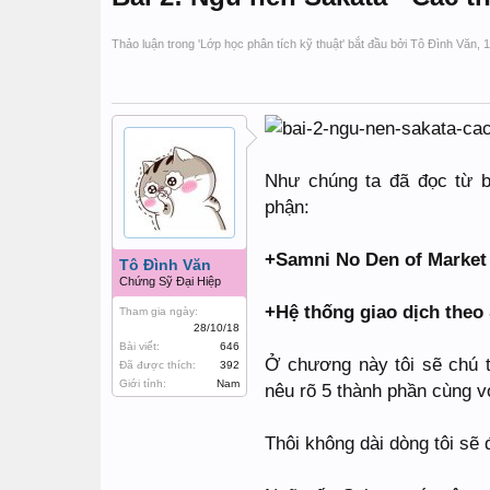
Thảo luận trong '
Lớp học phân tích kỹ thuật
' bắt đầu bởi
Tô Đình Văn
,
1
Như chúng ta đã đọc từ b
phận:
+Samni No Den of Market
Tô Đình Văn
Chứng Sỹ Đại Hiệp
+Hệ thống giao dịch theo
Tham gia ngày:
28/10/18
Bài viết:
646
Ở chương này tôi sẽ chú t
Đã được thích:
392
Giới tính:
Nam
nêu rõ 5 thành phần cùng vớ
Thôi không dài dòng tôi sẽ 