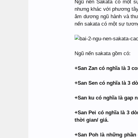
Ngũ nến Sakata có một sự 
nhưng khác với phương tây
âm dương ngũ hành và thuy
nến sakata có một sự tươn
Ngũ nến sakata gồm có:
+San Zan có nghĩa là 3 con
+San Sen có nghĩa là 3 dò
+San ku có nghĩa là gap n
+San Pei có nghĩa là 3 d
thời gian/ giá.
+San Poh là những phần c