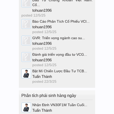
Đầu Tư Chứng Khoán Việt Nam:
Cổ...
tohuan1996
posted
12/5/25
Báo Cáo Phân Tích Cổ Phiếu VCI...
tohuan1996
posted
12/5/25
GVR: Triển vọng ngành cao su...
tohuan1996
posted
12/5/25
Đánh giá triển vọng đầu tư VCG...
tohuan1996
posted
12/5/25
Bật Mí Chiến Lược Đầu Tư TCB...
Tuấn Thành
posted
22/3/25
Phân tích phái sinh hàng ngày
Nhận Định VN30F1M Tuần Cuối...
Tuấn Thành