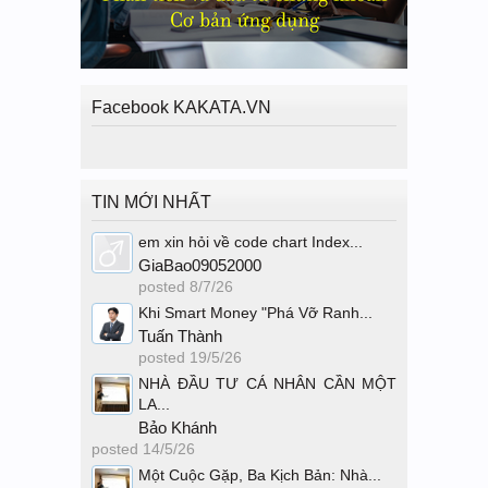
Facebook KAKATA.VN
TIN MỚI NHẤT
em xin hỏi về code chart Index...
GiaBao09052000
posted
8/7/26
Khi Smart Money "Phá Vỡ Ranh...
Tuấn Thành
posted
19/5/26
NHÀ ĐẦU TƯ CÁ NHÂN CẦN MỘT
LA...
Bảo Khánh
posted
14/5/26
Một Cuộc Gặp, Ba Kịch Bản: Nhà...