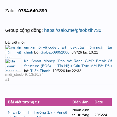
Zalo :
0784.640.899
Group cộng đồng:
https://zalo.me/g/sobzlh730
Bài viết mới
em xin hỏi về code chart Index của nhóm ngành tài
chính
bởi
GiaBao09052000
,
8/7/26 lúc 10:21
Khi Smart Money "Phá Vỡ Ranh Giới": Break Of
Structure (BOS) — Tín Hiệu Cấu Trúc Mới Bắt Đầu
bởi
Tuấn Thành
,
19/5/26 lúc 22:32
midi_stock49
,
13/10/24
#1
Bài viết tương tự
Diễn đàn
Date
Nhận định
Nhận Định Thị Trường 1/7 - Vni sẽ
thị trường
29/6/24