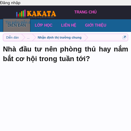
Đăng nhập
TRANG CHỦ
Tìm kiếm diễn đàn
Bài viết gần đây
Đăng chủ đề
DIỄN ĐÀN
LỚP HỌC
LIÊN HỆ
GIỚI THIỆU
Diễn đàn
...
Nhận định thị trường chung
Nhà đầu tư nên phòng thủ hay nắm
bắt cơ hội trong tuần tới?