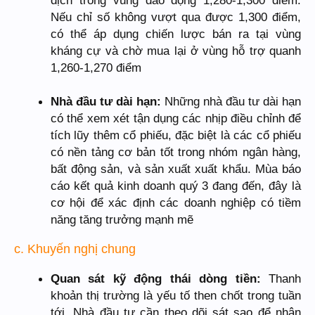
dịch trong vùng dao động 1,280-1,300 điểm.
Nếu chỉ số không vượt qua được 1,300 điểm,
có thể áp dụng chiến lược bán ra tại vùng
kháng cự và chờ mua lại ở vùng hỗ trợ quanh
1,260-1,270 điểm
Nhà đầu tư dài hạn:
Những nhà đầu tư dài hạn
có thể xem xét tận dụng các nhịp điều chỉnh để
tích lũy thêm cổ phiếu, đặc biệt là các cổ phiếu
có nền tảng cơ bản tốt trong nhóm ngân hàng,
bất động sản, và sản xuất xuất khẩu. Mùa báo
cáo kết quả kinh doanh quý 3 đang đến, đây là
cơ hội để xác định các doanh nghiệp có tiềm
năng tăng trưởng mạnh mẽ
c. Khuyến nghị chung
Quan sát kỹ động thái dòng tiền:
Thanh
khoản thị trường là yếu tố then chốt trong tuần
tới. Nhà đầu tư cần theo dõi sát sao để nhận