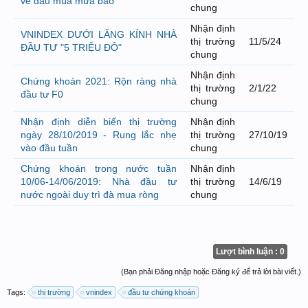
về đâu mùa mưa bão
chung
Nhận định
VNINDEX DƯỚI LĂNG KÍNH NHÀ
thị trường
11/5/24
ĐẦU TƯ "5 TRIỆU ĐÔ"
chung
Nhận định
Chứng khoán 2021: Rộn ràng nhà
thị trường
2/1/22
đầu tư F0
chung
Nhận định diễn biến thị trường
Nhận định
ngày 28/10/2019 - Rung lắc nhẹ
thị trường
27/10/19
vào đầu tuần
chung
Chứng khoán trong nước tuần
Nhận định
10/06-14/06/2019: Nhà đầu tư
thị trường
14/6/19
nước ngoài duy trì đà mua ròng
chung
Lượt bình luận : 0
(Bạn phải Đăng nhập hoặc Đăng ký để trả lời bài viết.)
Tags:
thị trường
vnindex
đầu tư chứng khoán