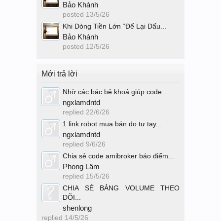
Bảo Khánh
posted
13/5/26
Khi Dòng Tiền Lớn “Để Lại Dấu...
Bảo Khánh
posted
12/5/26
Mới trả lời
Nhờ các bác bẻ khoá giúp code...
ngxlamdntd
replied
22/6/26
1 link robot mua bán do tự tay...
ngxlamdntd
replied
9/6/26
Chia sẻ code amibroker báo điểm...
Phong Lâm
replied
15/5/26
CHIA SẺ BẢNG VOLUME THEO
DÕI...
shenlong
replied
14/5/26