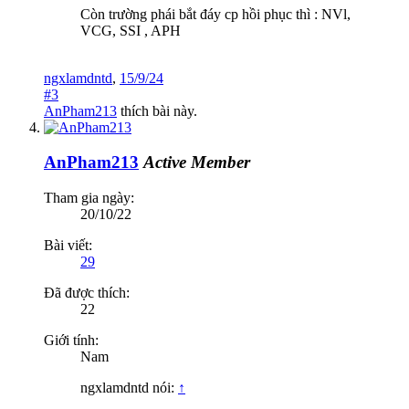
Còn trường phái bắt đáy cp hồi phục thì : NVl,
VCG, SSI , APH
ngxlamdntd
,
15/9/24
#3
AnPham213
thích bài này.
AnPham213
Active Member
Tham gia ngày:
20/10/22
Bài viết:
29
Đã được thích:
22
Giới tính:
Nam
ngxlamdntd nói:
↑