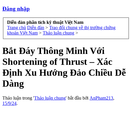
Đăng nhập
Diễn đàn phân tích kỹ thuật Việt Nam
Trang chủ
Diễn đàn
>
Trao đổi chung về thị trường chứng
khoán Việt Nam
>
Thảo luận chung
>
Bắt Đáy Thông Minh Với
Shortening of Thrust – Xác
Định Xu Hướng Đảo Chiều Dễ
Dàng
Thảo luận trong '
Thảo luận chung
' bắt đầu bởi
AnPham213
,
15/9/24
.