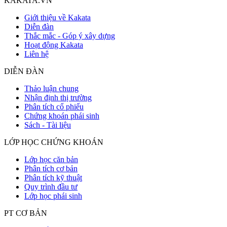
KAKATA.VN
Giới thiệu về Kakata
Diễn đàn
Thắc mắc - Góp ý xây dựng
Hoạt động Kakata
Liên hệ
DIỄN ĐÀN
Thảo luận chung
Nhận định thị trường
Phân tích cổ phiếu
Chứng khoán phái sinh
Sách - Tài liệu
LỚP HỌC CHỨNG KHOÁN
Lớp học căn bản
Phân tích cơ bản
Phân tích kỹ thuật
Quy trình đầu tư
Lớp học phái sinh
PT CƠ BẢN