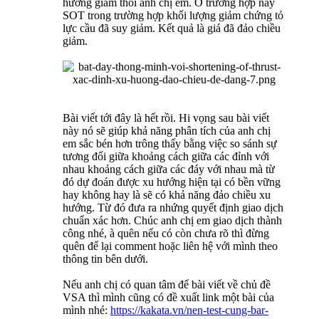
hướng giảm thôi anh chị em. Ở trường hợp này
SOT trong trường hợp khối lượng giảm chứng tỏ
lực cầu đã suy giảm. Kết quả là giá đã đảo chiều
giảm.
Bài viết tới đây là hết rồi. Hi vọng sau bài viết
này nó sẽ giúp khả năng phân tích của anh chị
em sắc bén hơn trông thấy bằng việc so sánh sự
tương đối giữa khoảng cách giữa các đỉnh với
nhau khoảng cách giữa các đáy với nhau mà từ
đó dự đoán được xu hướng hiện tại có bền vững
hay không hay là sẽ có khả năng đảo chiều xu
hướng. Từ đó đưa ra nhứng quyết định giao dịch
chuẩn xác hơn. Chúc anh chị em giao dịch thành
công nhé, à quên nếu có còn chưa rõ thì đừng
quên để lại comment hoặc liên hệ với mình theo
thông tin bên dưới.
Nếu anh chị có quan tâm để bài viết về chủ đề
VSA thì mình cũng có đề xuất link một bài của
mình nhé:
https://kakata.vn/nen-test-cung-bar-