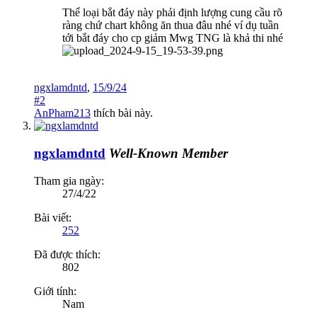
Thể loại bắt đáy này phải định lượng cung cầu rõ
ràng chứ chart không ăn thua đâu nhé ví dụ tuần
tới bắt đáy cho cp giảm Mwg TNG là khả thi nhé
ngxlamdntd
,
15/9/24
#2
AnPham213
thích bài này.
ngxlamdntd
Well-Known Member
Tham gia ngày:
27/4/22
Bài viết:
252
Đã được thích:
802
Giới tính:
Nam