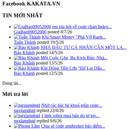
Facebook KAKATA.VN
TIN MỚI NHẤT
em xin hỏi về code chart Index...
GiaBao09052000
posted
8/7/26
Khi Smart Money "Phá Vỡ Ranh...
Tuấn Thành
posted
19/5/26
NHÀ ĐẦU TƯ CÁ NHÂN CẦN MỘT LA...
Bảo Khánh
posted
14/5/26
Một Cuộc Gặp, Ba Kịch Bản: Nhà...
Bảo Khánh
posted
13/5/26
Khi Dòng Tiền Lớn “Để Lại Dấu...
Bảo Khánh
posted
12/5/26
Đang tải...
Mới trả lời
Nhờ các bác bẻ khoá giúp code...
ngxlamdntd
replied
22/6/26
1 link robot mua bán do tự tay...
ngxlamdntd
replied
9/6/26
Chia sẻ code amibroker báo điểm...