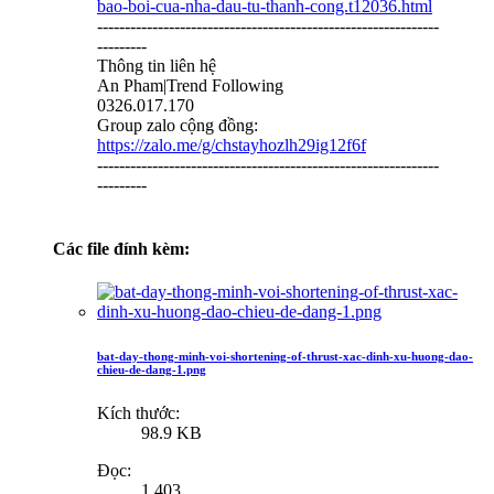
bao-boi-cua-nha-dau-tu-thanh-cong.t12036.html
--------------------------------------------------------------
---------
Thông tin liên hệ
An Pham|Trend Following
0326.017.170
Group zalo cộng đồng:
https://zalo.me/g/chstayhozlh29ig12f6f
--------------------------------------------------------------
---------
Các file đính kèm:
bat-day-thong-minh-voi-shortening-of-thrust-xac-dinh-xu-huong-dao-
chieu-de-dang-1.png
Kích thước:
98.9 KB
Đọc:
1,403