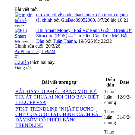
Bài viết mới
em xin hỏi về code chart Index của nhóm ngành
tài chính
bởi
GiaBao09052000
,
8/7/26 lúc 10:21
Khi Smart Money "Phá Vỡ Ranh Giới": Break Of
Structure (BOS) — Tín Hiệu Cấu Trúc Mới Bắt
Đầu
bởi
Tuấn Thành
,
19/5/26 lúc 22:32
Chỉnh sửa cuối:
20/3/26
AnPham213
,
15/9/24
#1
C.Luận
thích bài này.
Đang tải...
Diễn
Bài viết tương tự
Date
đàn
BẮT ĐÁY CỔ PHIẾU BẰNG MỘT KỸ
Thảo
THUẬT CHƯA AI NÓI CHO BẠN BIẾT
luận
12/9/24
THEO PP VSA
chung
PTKT: TRENDLINE "NHẤT DƯƠNG
Thảo
CHỈ" CỦA GIỚI TÀI CHÍNH-CÁCH BẮT
luận
31/8/24
ĐÁY SỚM CỔ PHIẾU BẰNG
chung
TRENDLINE
Thảo