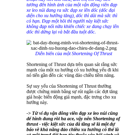
tưởng đến hình ảnh của một vận động viên đạp
xe leo núi đang ra sức đạp xe lên dốc (dốc đại
diện cho xu hướng tăng), dốc thì dài mà sức thì
có hạn. Đạp một hồi thì người này kiệt sức
không đạp nổi nữa khiến chiếc xe đang chạy lên
dốc thì dừng lại và bắt đầu tuột dốc.
Diễn biến của một Shortening Of Thrust
Shortening of Thrust dựa trên quan sát rằng sức
mạnh của một xu hướng có xu hướng yếu đi khi
nó tiến gần đến các vùng đảo chiều tiềm năng.
Sự suy yếu của Shortening of Thrust thường
được chứng minh bằng sự rút ngắn các đợt tăng
giá hoặc biến động giá mạnh, đặc trưng cho xu
hướng này.​
-> Từ ví dụ vận đông viên đạp xe leo núi cũng
dể hình dung rồi ha ace, vậy nên Shortening of
thrust - việc kiệt sức của đà tăng sẽ là một dự
báo về khả năng đảo chiều xu hướng có thể là
cả một trend dài hạn tùy thuộc vào bối cảnh và