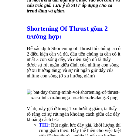
cấu trúc giá. Lưu ý là SOT áp dụng cho cả
trend tăng và giảm.
Shortening Of Thrust gồm 2
trường hợp:
Để xác định Shortening of Thrust thì chúng ta có
2 điều kiện cần và đủ, đầu tiên chúng ta cần có ít
nhất 3 con sóng đẩy, và điều kiện đủ là thấy
được sự rút ngắn giữa đỉnh của những con sóng
(ở xu hướng tăng) và sự rút ngắn giữ đáy của
những con sóng (ở xu hướng giảm)
Ví dụ này giá ở trong 1 xu hướng giảm, ta thấy
rõ ràng có sự rút ngắn khoảng cách giữa các đáy
khoảng cách b<a
TH1:
Rút ngắn lưc đẩy giá, khối lượng thì
cũng giảm theo. Đây thể hiện cho việc kiệt
sức (Exhaution) - nghĩa là nếu xu hướng