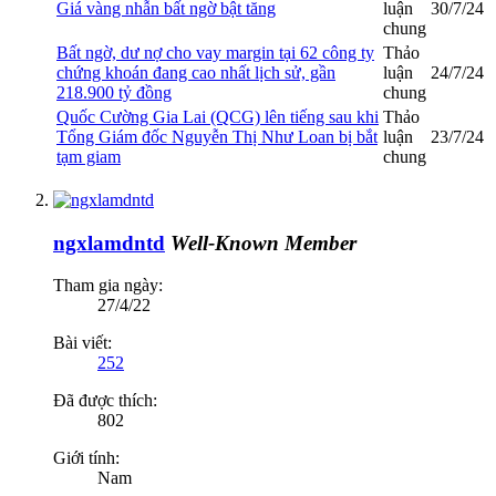
Giá vàng nhẫn bất ngờ bật tăng
luận
30/7/24
chung
Bất ngờ, dư nợ cho vay margin tại 62 công ty
Thảo
chứng khoán đang cao nhất lịch sử, gần
luận
24/7/24
218.900 tỷ đồng
chung
Quốc Cường Gia Lai (QCG) lên tiếng sau khi
Thảo
Tổng Giám đốc Nguyễn Thị Như Loan bị bắt
luận
23/7/24
tạm giam
chung
ngxlamdntd
Well-Known Member
Tham gia ngày:
27/4/22
Bài viết:
252
Đã được thích:
802
Giới tính:
Nam