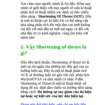
Xin chào mọi người, mình là An đây. Hôm nay
mình sẽ giới thiệu với mọi người về một kĩ thuật
phân tích kĩ thuật nhằm xác định sự đảo chiều
tiềm năng -
Shortening Of Thrust (SOT)
. Đây
là một kĩ thuật cực kì hữu ích có thể nâng cấp
khả năng phân tích lên một tầm cao mới không
chỉ đối với nhà đầu tư mới mà ngay cả đối với
nhà đầu tư có kinh nghiệm. cùng tìm hiểu với
mình nhé.
1. Vậy Shortening of thrust là
gì?
Đầu tiên dịch thuần, Shortening of thrust nó là
một sự rút ngắn của những lực đẩy giá của xu
hướng hiện tại. Đây là một kĩ thuật phân tích
ACE sẽ thường thấy nó gắn với việc phân tích
Wyckoff/VSA và như mình có nhắc ở đầu
Shortening of Thrust là một kĩ thuật được sử
dụng để xác định đảo chiều xu hướng tiềm năng
bằng cách:
Đo lường sự suy giảm của đà hiện
tại hoặc sự kiệt sức của lực đẩy hiện tại.
Đoạn này hơi khó hiểu, anh chị em hãy liên