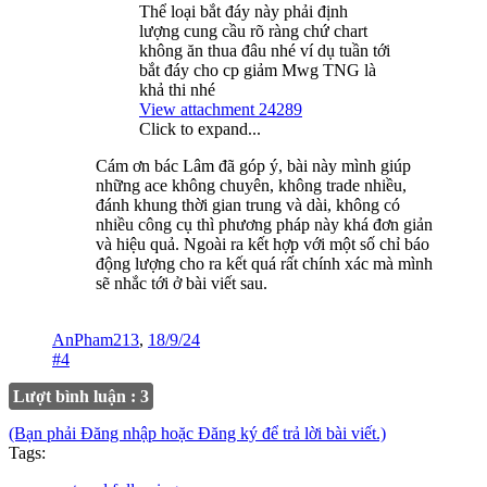
Thể loại bắt đáy này phải định
lượng cung cầu rõ ràng chứ chart
không ăn thua đâu nhé ví dụ tuần tới
bắt đáy cho cp giảm Mwg TNG là
khả thi nhé
View attachment 24289
Click to expand...
Cám ơn bác Lâm đã góp ý, bài này mình giúp
những ace không chuyên, không trade nhiều,
đánh khung thời gian trung và dài, không có
nhiều công cụ thì phương pháp này khá đơn giản
và hiệu quả. Ngoài ra kết hợp với một số chỉ báo
động lượng cho ra kết quá rất chính xác mà mình
sẽ nhắc tới ở bài viết sau.
AnPham213
,
18/9/24
#4
Lượt bình luận : 3
(Bạn phải Đăng nhập hoặc Đăng ký để trả lời bài viết.)
Tags: