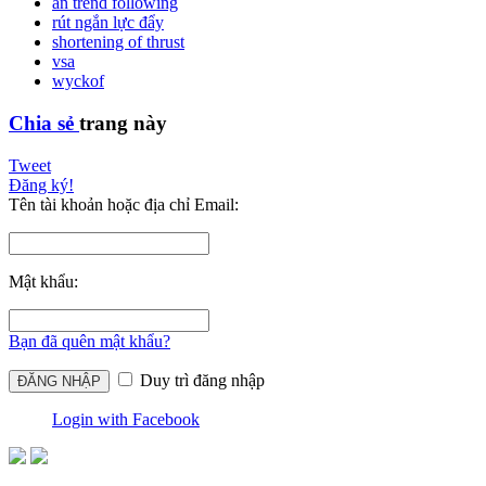
an trend following
rút ngắn lực đẩy
shortening of thrust
vsa
wyckof
Chia sẻ
trang này
Tweet
Đăng ký!
Tên tài khoản hoặc địa chỉ Email:
Mật khẩu:
Bạn đã quên mật khẩu?
Duy trì đăng nhập
Login with Facebook