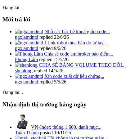
Đang tải...
Mới trả lời
Nhờ các bác bẻ khoá giúp code...
ngxlamdntd
replied
22/6/26
1 link robot mua bán do tự tay...
ngxlamdntd
replied
9/6/26
Chia sẻ code amibroker báo điểm...
Phong Lâm
replied
15/5/26
CHIA SẺ BẢNG VOLUME THEO DÕI...
shenlong
replied
14/5/26
Xin code xuất dữ liệu chứng...
ngxlamdntd
replied
5/5/26
Đang tải...
Nhận định thị trường hàng ngày
VN-Index thủng 1.600, danh mục...
Tuấn Thành
posted
10/11/25
Tôi không lo thị trường giảm –...