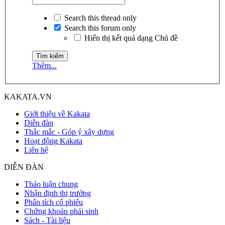
Search this thread only
Search this forum only
Hiển thị kết quả dạng Chủ đề
Thêm...
KAKATA.VN
Giới thiệu về Kakata
Diễn đàn
Thắc mắc - Góp ý xây dựng
Hoạt động Kakata
Liên hệ
DIỄN ĐÀN
Thảo luận chung
Nhận định thị trường
Phân tích cổ phiếu
Chứng khoán phái sinh
Sách - Tài liệu