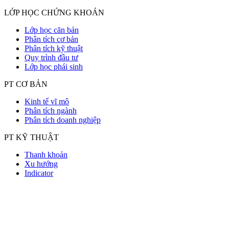
LỚP HỌC CHỨNG KHOÁN
Lớp học căn bản
Phân tích cơ bản
Phân tích kỹ thuật
Quy trình đầu tư
Lớp học phái sinh
PT CƠ BẢN
Kinh tế vĩ mô
Phân tích ngành
Phân tích doanh nghiệp
PT KỸ THUẬT
Thanh khoản
Xu hướng
Indicator