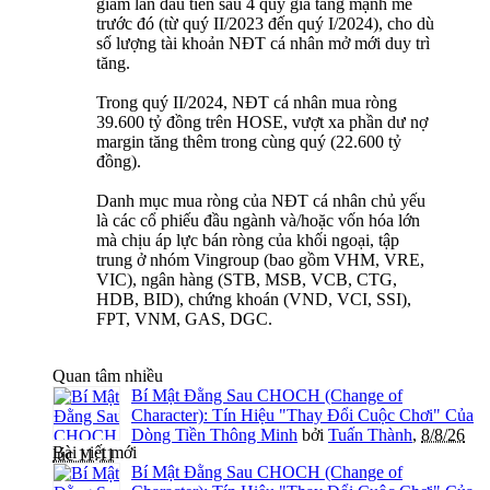
giảm lần đầu tiên sau 4 quý gia tăng mạnh mẽ
trước đó (từ quý II/2023 đến quý I/2024), cho dù
số lượng tài khoản NĐT cá nhân mở mới duy trì
tăng.
Trong quý II/2024, NĐT cá nhân mua ròng
39.600 tỷ đồng trên HOSE, vượt xa phần dư nợ
margin tăng thêm trong cùng quý (22.600 tỷ
đồng).
Danh mục mua ròng của NĐT cá nhân chủ yếu
là các cổ phiếu đầu ngành và/hoặc vốn hóa lớn
mà chịu áp lực bán ròng của khối ngoại, tập
trung ở nhóm Vingroup (bao gồm VHM, VRE,
VIC), ngân hàng (STB, MSB, VCB, CTG,
HDB, BID), chứng khoán (VND, VCI, SSI),
FPT, VNM, GAS, DGC.
Quan tâm nhiều
Bí Mật Đằng Sau CHOCH (Change of
Character): Tín Hiệu "Thay Đổi Cuộc Chơi" Của
Dòng Tiền Thông Minh
bởi
Tuấn Thành
,
8/8/26
Bài viết mới
lúc 11:11
Bí Mật Đằng Sau CHOCH (Change of