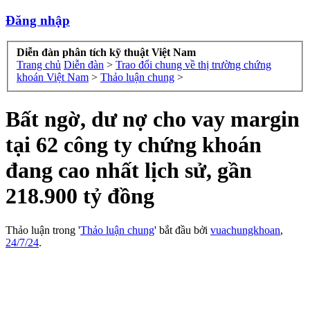
Đăng nhập
Diễn đàn phân tích kỹ thuật Việt Nam
Trang chủ
Diễn đàn
>
Trao đổi chung về thị trường chứng
khoán Việt Nam
>
Thảo luận chung
>
Bất ngờ, dư nợ cho vay margin
tại 62 công ty chứng khoán
đang cao nhất lịch sử, gần
218.900 tỷ đồng
Thảo luận trong '
Thảo luận chung
' bắt đầu bởi
vuachungkhoan
,
24/7/24
.