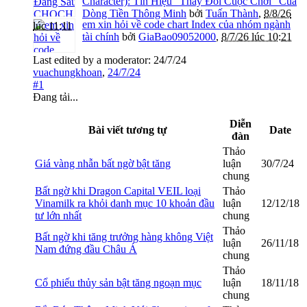
Character): Tín Hiệu "Thay Đổi Cuộc Chơi" Của
Dòng Tiền Thông Minh
bởi
Tuấn Thành
,
8/8/26
em xin hỏi về code chart Index của nhóm ngành
lúc 11:11
tài chính
bởi
GiaBao09052000
,
8/7/26 lúc 10:21
Last edited by a moderator:
24/7/24
vuachungkhoan
,
24/7/24
#1
Đang tải...
Diễn
Bài viết tương tự
Date
đàn
Thảo
Giá vàng nhẫn bất ngờ bật tăng
luận
30/7/24
chung
Bất ngờ khi Dragon Capital VEIL loại
Thảo
Vinamilk ra khỏi danh mục 10 khoản đầu
luận
12/12/18
tư lớn nhất
chung
Thảo
Bất ngờ khi tăng trưởng hàng không Việt
luận
26/11/18
Nam đứng đầu Châu Á
chung
Thảo
Cổ phiếu thủy sản bật tăng ngoạn mục
luận
18/11/18
chung