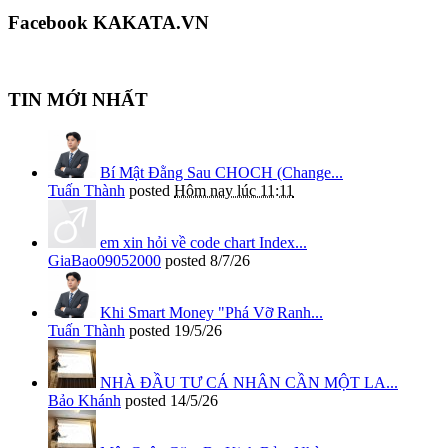
Facebook KAKATA.VN
TIN MỚI NHẤT
Bí Mật Đằng Sau CHOCH (Change...
Tuấn Thành
posted
Hôm nay lúc 11:11
em xin hỏi về code chart Index...
GiaBao09052000
posted
8/7/26
Khi Smart Money "Phá Vỡ Ranh...
Tuấn Thành
posted
19/5/26
NHÀ ĐẦU TƯ CÁ NHÂN CẦN MỘT LA...
Bảo Khánh
posted
14/5/26