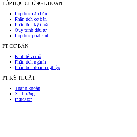
LỚP HỌC CHỨNG KHOÁN
Lớp học căn bản
Phân tích cơ bản
Phân tích kỹ thuật
Quy trình đầu tư
Lớp học phái sinh
PT CƠ BẢN
Kinh tế vĩ mô
Phân tích ngành
Phân tích doanh nghiệp
PT KỸ THUẬT
Thanh khoản
Xu hướng
Indicator