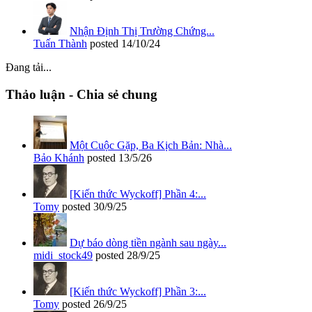
Nhận Định Thị Trường Chứng...
Tuấn Thành
posted
14/10/24
Đang tải...
Thảo luận - Chia sẻ chung
Một Cuộc Gặp, Ba Kịch Bản: Nhà...
Bảo Khánh
posted
13/5/26
[Kiến thức Wyckoff] Phần 4:...
Tomy
posted
30/9/25
Dự báo dòng tiền ngành sau ngày...
midi_stock49
posted
28/9/25
[Kiến thức Wyckoff] Phần 3:...
Tomy
posted
26/9/25