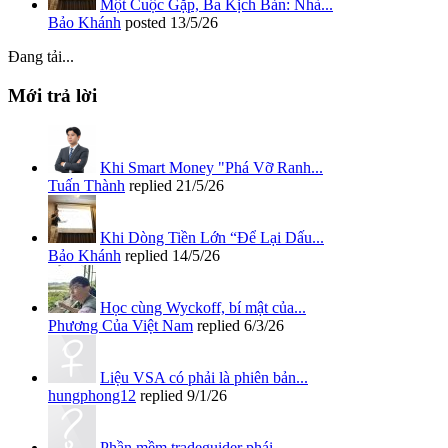
Một Cuộc Gặp, Ba Kịch Bản: Nhà...
Bảo Khánh
posted
13/5/26
Đang tải...
Mới trả lời
Khi Smart Money "Phá Vỡ Ranh...
Tuấn Thành
replied
21/5/26
Khi Dòng Tiền Lớn “Để Lại Dấu...
Bảo Khánh
replied
14/5/26
Học cùng Wyckoff, bí mật của...
Phương Của Việt Nam
replied
6/3/26
Liệu VSA có phải là phiên bản...
hungphong12
replied
9/1/26
Phần mềm tradeguider phái...