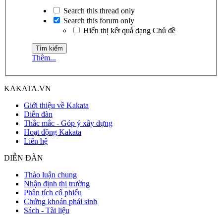
Search this thread only
Search this forum only
Hiển thị kết quả dạng Chủ đề
Thêm...
KAKATA.VN
Giới thiệu về Kakata
Diễn đàn
Thắc mắc - Góp ý xây dựng
Hoạt động Kakata
Liên hệ
DIỄN ĐÀN
Thảo luận chung
Nhận định thị trường
Phân tích cổ phiếu
Chứng khoán phái sinh
Sách - Tài liệu