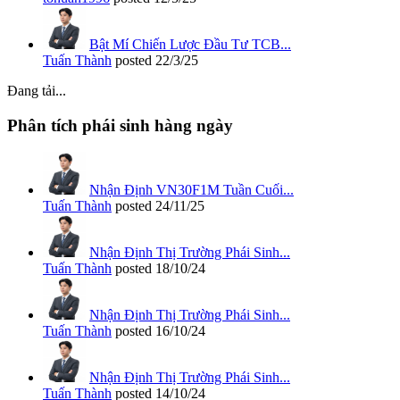
Bật Mí Chiến Lược Đầu Tư TCB...
Tuấn Thành
posted
22/3/25
Đang tải...
Phân tích phái sinh hàng ngày
Nhận Định VN30F1M Tuần Cuối...
Tuấn Thành
posted
24/11/25
Nhận Định Thị Trường Phái Sinh...
Tuấn Thành
posted
18/10/24
Nhận Định Thị Trường Phái Sinh...
Tuấn Thành
posted
16/10/24
Nhận Định Thị Trường Phái Sinh...
Tuấn Thành
posted
14/10/24