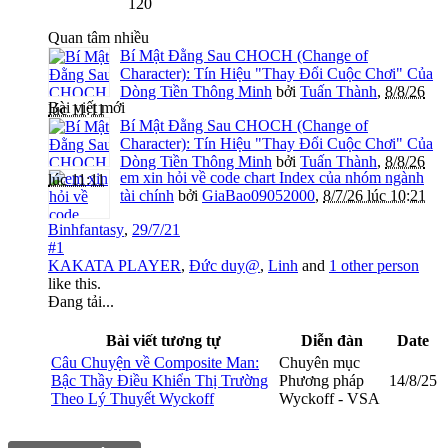
120
Quan tâm nhiều
Bí Mật Đằng Sau CHOCH (Change of
Character): Tín Hiệu "Thay Đổi Cuộc Chơi" Của
Dòng Tiền Thông Minh
bởi
Tuấn Thành
,
8/8/26
Bài viết mới
lúc 11:11
Bí Mật Đằng Sau CHOCH (Change of
Character): Tín Hiệu "Thay Đổi Cuộc Chơi" Của
Dòng Tiền Thông Minh
bởi
Tuấn Thành
,
8/8/26
em xin hỏi về code chart Index của nhóm ngành
lúc 11:11
tài chính
bởi
GiaBao09052000
,
8/7/26 lúc 10:21
Binhfantasy
,
29/7/21
#1
KAKATA PLAYER
,
Đức duy@
,
Linh
and
1 other person
like this.
Đang tải...
Bài viết tương tự
Diễn đàn
Date
Câu Chuyện về Composite Man:
Chuyên mục
Bậc Thầy Điều Khiển Thị Trường
Phương pháp
14/8/25
Theo Lý Thuyết Wyckoff
Wyckoff - VSA