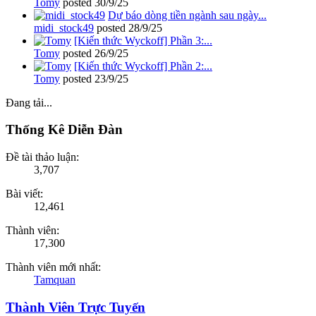
Tomy
posted
30/9/25
Dự báo dòng tiền ngành sau ngày...
midi_stock49
posted
28/9/25
[Kiến thức Wyckoff] Phần 3:...
Tomy
posted
26/9/25
[Kiến thức Wyckoff] Phần 2:...
Tomy
posted
23/9/25
Đang tải...
Thống Kê Diễn Đàn
Đề tài thảo luận:
3,707
Bài viết:
12,461
Thành viên:
17,300
Thành viên mới nhất:
Tamquan
Thành Viên Trực Tuyến