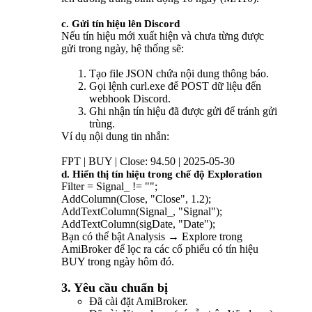
c. Gửi tín hiệu lên Discord
Nếu tín hiệu mới xuất hiện và chưa từng được
gửi trong ngày, hệ thống sẽ:
Tạo file JSON chứa nội dung thông báo.
Gọi lệnh curl.exe để POST dữ liệu đến
webhook Discord.
Ghi nhận tín hiệu đã được gửi để tránh gửi
trùng.
Ví dụ nội dung tin nhắn:
FPT | BUY | Close: 94.50 | 2025-05-30
d. Hiển thị tín hiệu trong chế độ Exploration
Filter = Signal_ != "";
AddColumn(Close, "Close", 1.2);
AddTextColumn(Signal_, "Signal");
AddTextColumn(sigDate, "Date");
Bạn có thể bật Analysis → Explore trong
AmiBroker để lọc ra các cổ phiếu có tín hiệu
BUY trong ngày hôm đó.
3. Yêu cầu chuẩn bị
Đã cài đặt AmiBroker.