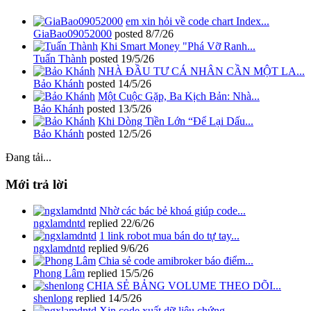
em xin hỏi về code chart Index...
GiaBao09052000
posted
8/7/26
Khi Smart Money "Phá Vỡ Ranh...
Tuấn Thành
posted
19/5/26
NHÀ ĐẦU TƯ CÁ NHÂN CẦN MỘT LA...
Bảo Khánh
posted
14/5/26
Một Cuộc Gặp, Ba Kịch Bản: Nhà...
Bảo Khánh
posted
13/5/26
Khi Dòng Tiền Lớn “Để Lại Dấu...
Bảo Khánh
posted
12/5/26
Đang tải...
Mới trả lời
Nhờ các bác bẻ khoá giúp code...
ngxlamdntd
replied
22/6/26
1 link robot mua bán do tự tay...
ngxlamdntd
replied
9/6/26
Chia sẻ code amibroker báo điểm...
Phong Lâm
replied
15/5/26
CHIA SẺ BẢNG VOLUME THEO DÕI...
shenlong
replied
14/5/26
Xin code xuất dữ liệu chứng...