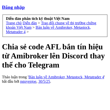
Đăng nhập
Diễn đàn phân tích kỹ thuật Việt Nam
Trang chủ
Diễn đàn
>
Trao đổi chung về thị trường chứng
khoán Việt Nam
>
Bàn luận về Amibroker, Metastock,
Metatrader 4
>
Chia sẻ code AFL bắn tín hiệu
từ Amibroker lên Discord thay
thế cho Telegram
Thảo luận trong '
Bàn luận về Amibroker, Metastock, Metatrader 4
'
bắt đầu bởi
nguyenjoe
,
30/5/25
.