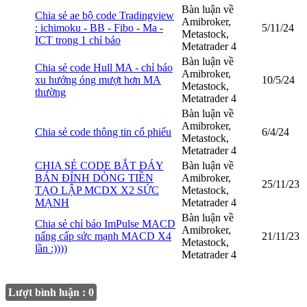
Bàn luận về
Chia sẻ ae bộ code Tradingview
Amibroker,
: ichimoku - BB - Fibo - Ma -
5/11/24
Metastock,
ICT trong 1 chỉ báo
Metatrader 4
Bàn luận về
Chia sẻ code Hull MA - chỉ báo
Amibroker,
xu hướng óng mượt hơn MA
10/5/24
Metastock,
thường
Metatrader 4
Bàn luận về
Amibroker,
Chia sẻ code thông tin cổ phiếu
6/4/24
Metastock,
Metatrader 4
CHIA SẺ CODE BẮT ĐÁY
Bàn luận về
BÁN ĐỈNH DÒNG TIỀN
Amibroker,
25/11/23
TẠO LẬP MCDX X2 SỨC
Metastock,
MẠNH
Metatrader 4
Bàn luận về
Chia sẻ chỉ báo ImPulse MACD
Amibroker,
nấng cấp sức mạnh MACD X4
21/11/23
Metastock,
lần :))))
Metatrader 4
Lượt bình luận : 0