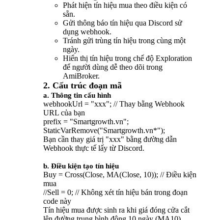
Phát hiện tín hiệu mua theo điều kiện có
sẵn.
Gửi thông báo tín hiệu qua Discord sử
dụng webhook.
Tránh gửi trùng tín hiệu trong cùng một
ngày.
Hiển thị tín hiệu trong chế độ Exploration
để người dùng dễ theo dõi trong
AmiBroker.
2. Cấu trúc đoạn mã
a. Thông tin cấu hình
webhookUrl = "xxx"; // Thay bằng Webhook
URL của bạn
prefix = "Smartgrowth.vn";
StaticVarRemove("Smartgrowth.vn*");
Bạn cần thay giá trị "xxx" bằng đường dẫn
Webhook thực tế lấy từ Discord.
b. Điều kiện tạo tín hiệu
Buy = Cross(Close, MA(Close, 10)); // Điều kiện
mua
//Sell = 0; // Không xét tín hiệu bán trong đoạn
code này
Tín hiệu mua được sinh ra khi giá đóng cửa cắt
lên đường trung bình động 10 ngày (MA10).