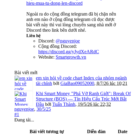
hieu-mua-tu-dong-len-discord
Ngoài ra do cộng đồng telegram đã bị chặn nên
anh em nào ở cộng đồng telegram cũ đọc được
bài viết này thì vui lòng chuyển sang nhà mới ở
Discord theo link bên dưới nhé.
Liên hệ
Discord:
@nguyenjoe
Cộng đồng Discord:
https://discord.gg/yJydXeARdC
Website:
Smartgrowth.vn
Bài viết mới
em xin hỏi về code chart Index của nhóm ngành
tài chính
bởi
GiaBao09052000
,
8/7/26 lúc 10:21
Khi Smart Money "Phá Vỡ Ranh Giới": Break Of
Structure (BOS) — Tín Hiệu Cấu Trúc Mới Bắt
Đầu
bởi
Tuấn Thành
,
19/5/26 lúc 22:32
nguyenjoe
,
30/5/25
#1
Đang tải...
Bài viết tương tự
Diễn đàn
Date