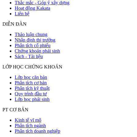
Thắc mắc - Góp ý xây dựng
Hoạt động Kakata
Liên hệ
DIỄN ĐÀN
Thảo luận chung
Nhận định thị trường
Phân tích cổ phiếu
Chứng khoán phái sinh
Sách - Tài liệu
LỚP HỌC CHỨNG KHOÁN
Lớp học căn bản
Phân tích cơ bản
Phân tích kỹ thuật
Quy trình đầu tư
Lớp học phái sinh
PT CƠ BẢN
Kinh tế vĩ mô
Phân tích ngành
Phân tích doanh nghiệp