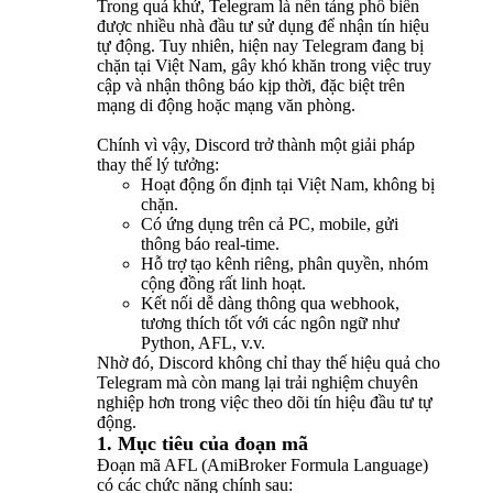
Trong quá khứ, Telegram là nền tảng phổ biến
được nhiều nhà đầu tư sử dụng để nhận tín hiệu
tự động. Tuy nhiên, hiện nay Telegram đang bị
chặn tại Việt Nam, gây khó khăn trong việc truy
cập và nhận thông báo kịp thời, đặc biệt trên
mạng di động hoặc mạng văn phòng.
Chính vì vậy, Discord trở thành một giải pháp
thay thế lý tưởng:
Hoạt động ổn định tại Việt Nam, không bị
chặn.
Có ứng dụng trên cả PC, mobile, gửi
thông báo real-time.
Hỗ trợ tạo kênh riêng, phân quyền, nhóm
cộng đồng rất linh hoạt.
Kết nối dễ dàng thông qua webhook,
tương thích tốt với các ngôn ngữ như
Python, AFL, v.v.
Nhờ đó, Discord không chỉ thay thế hiệu quả cho
Telegram mà còn mang lại trải nghiệm chuyên
nghiệp hơn trong việc theo dõi tín hiệu đầu tư tự
động.
1. Mục tiêu của đoạn mã
Đoạn mã AFL (AmiBroker Formula Language)
có các chức năng chính sau: