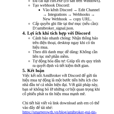
Đã cài đặt curl.exe (có sẵn trên Windows).
Tạo webhook Discord:
Vào kênh Discord → Edit Channel
→ Integrations → Webhooks →
New Webhook → copy URL.
Cấp quyền ghi file tại thư mục (nếu cần):
D:\amibroker_signal.json.
4. Lợi ích khi tích hợp với Discord
Cảnh báo nhanh chóng: Nhận thông báo
trên điện thoại, desktop ngay khi có tín
hiệu mua.
Theo dõi danh mục dễ dàng: Không cần
liên tục mở phần mềm.
Tự động hóa đầu tư: Giúp tối ưu quy trình
ra quyết định và tiết kiệm thời gian.
5. Kết luận
Việc kết nối AmiBroker với Discord để gửi tín
hiệu mua tự động là một bước tiến hữu ích cho
nhà đầu tư cá nhân hiện đại. Với giải pháp này,
bạn sẽ không bỏ lỡ những cơ hội quan trọng khi
cổ phiếu phát ra tín hiệu mua mạnh mẽ.
Chi tiết bài viết và link download anh em có thể
vào đây để tải nhé:
https://smartgrowth.vn/blog/amibroker-gui-tin-