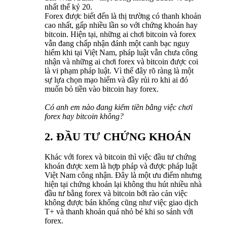
nhất thế kỷ 20.
Forex được biết đến là thị trường có thanh khoản
cao nhất, gấp nhiều lần so với chứng khoán hay
bitcoin. Hiện tại, những ai chơi bitcoin và forex
vẫn đang chấp nhận đánh một canh bạc nguy
hiểm khi tại Việt Nam, pháp luật vẫn chưa công
nhận và những ai chơi forex và bitcoin được coi
là vi phạm pháp luật. Vì thế đây rõ ràng là một
sự lựa chọn mạo hiểm và đầy rủi ro khi ai đó
muốn bỏ tiền vào bitcoin hay forex.
Có anh em nào đang kiếm tiền bằng việc chơi
forex hay bitcoin không?
2. ĐẦU TƯ CHỨNG KHOÁN
Khác với forex và bitcoin thì việc đầu tư chứng
khoán được xem là hợp pháp và được pháp luật
Việt Nam công nhận. Đây là một ưu điểm nhưng
hiện tại chứng khoán lại không thu hút nhiều nhà
đầu tư bằng forex và bitcoin bởi rào cản việc
không được bán khống cũng như việc giao dịch
T+ và thanh khoản quá nhỏ bé khi so sánh với
forex.