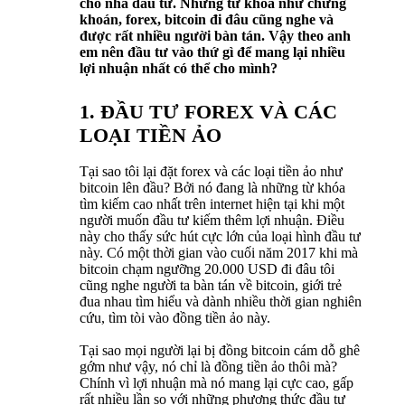
cho nhà đầu tư. Những từ khóa như chứng
khoán, forex, bitcoin đi đâu cũng nghe và
được rất nhiều người bàn tán. Vậy theo anh
em nên đầu tư vào thứ gì để mang lại nhiều
lợi nhuận nhất có thể cho mình?
1. ĐẦU TƯ FOREX VÀ CÁC
LOẠI TIỀN ẢO
Tại sao tôi lại đặt forex và các loại tiền ảo như
bitcoin lên đầu? Bởi nó đang là những từ khóa
tìm kiếm cao nhất trên internet hiện tại khi một
người muốn đầu tư kiếm thêm lợi nhuận. Điều
này cho thấy sức hút cực lớn của loại hình đầu tư
này. Có một thời gian vào cuối năm 2017 khi mà
bitcoin chạm ngưỡng 20.000 USD đi đâu tôi
cũng nghe người ta bàn tán về bitcoin, giới trẻ
đua nhau tìm hiểu và dành nhiều thời gian nghiên
cứu, tìm tòi vào đồng tiền ảo này.
Tại sao mọi người lại bị đồng bitcoin cám dỗ ghê
gớm như vậy, nó chỉ là đồng tiền ảo thôi mà?
Chính vì lợi nhuận mà nó mang lại cực cao, gấp
rất nhiều lần so với những phương thức đầu tư