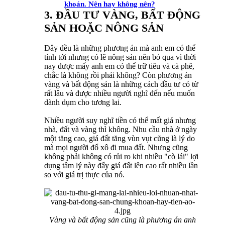
khoán. Nên hay không nên?
3. ĐẦU TƯ VÀNG, BẤT ĐỘNG
SẢN HOẶC NÔNG SẢN
Đây đều là những phương án mà anh em có thể
tính tới nhưng có lẽ nông sản nên bỏ qua vì thời
nay được mấy anh em có thể trữ tiêu và cà phê,
chắc là không rồi phải không? Còn phương án
vàng và bất động sản là những cách đầu tư có từ
rất lâu và được nhiều người nghĩ đến nếu muốn
dành dụm cho tương lai.
Nhiều người suy nghĩ tiền có thể mất giá nhưng
nhà, đất và vàng thì không. Nhu cầu nhà ở ngày
một tăng cao, giá đất tăng vùn vụt cũng là lý do
mà mọi người đổ xô đi mua đất. Nhưng cũng
không phải không có rủi ro khi nhiều "cò lái" lợi
dụng tâm lý này đẩy giá đất lên cao rất nhiều lần
so với giá trị thực của nó.
Vàng và bất động sản cũng là phương án anh