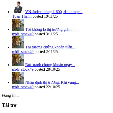
VN-Index thủng 1.600, danh mục...
Tuấn Thành
posted
10/11/25
Tôi không lo thị trường giảm –...
midi_stock49
posted
3/11/25
Thị trường chứng khoán tuần...
midi_stock49
posted
2/11/25
Bức tranh chứng khoán ngày...
midi_stock49
posted
28/10/25
Nhận định thị trường: Khi vùng...
midi_stock49
posted
22/10/25
Đang tải...
Tài trợ