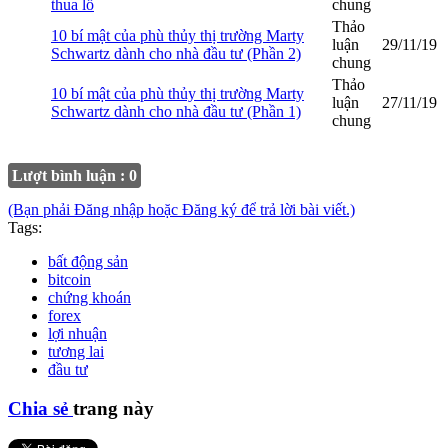
thua lỗ
chung
Thảo
10 bí mật của phù thủy thị trường Marty
luận
29/11/19
Schwartz dành cho nhà đầu tư (Phần 2)
chung
Thảo
10 bí mật của phù thủy thị trường Marty
luận
27/11/19
Schwartz dành cho nhà đầu tư (Phần 1)
chung
Lượt bình luận : 0
(Bạn phải Đăng nhập hoặc Đăng ký để trả lời bài viết.)
Tags:
bất động sản
bitcoin
chứng khoán
forex
lợi nhuận
tương lai
đầu tư
Chia sẻ
trang này