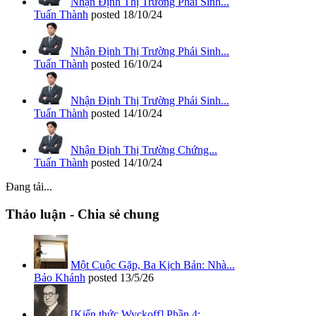
Nhận Định Thị Trường Phái Sinh...
Tuấn Thành
posted
18/10/24
Nhận Định Thị Trường Phái Sinh...
Tuấn Thành
posted
16/10/24
Nhận Định Thị Trường Phái Sinh...
Tuấn Thành
posted
14/10/24
Nhận Định Thị Trường Chứng...
Tuấn Thành
posted
14/10/24
Đang tải...
Thảo luận - Chia sẻ chung
Một Cuộc Gặp, Ba Kịch Bản: Nhà...
Bảo Khánh
posted
13/5/26
[Kiến thức Wyckoff] Phần 4:...