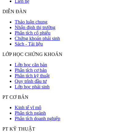
Liên hệ
DIỄN ĐÀN
Thảo luận chung
Nhận định thị trường
Phân tích cổ phiếu
Chứng khoán phái sinh
Sách - Tài liệu
LỚP HỌC CHỨNG KHOÁN
Lớp học căn bản
Phân tích cơ bản
Phân tích kỹ thuật
Quy trình đầu tư
Lớp học phái sinh
PT CƠ BẢN
Kinh tế vĩ mô
Phân tích ngành
Phân tích doanh nghiệp
PT KỸ THUẬT