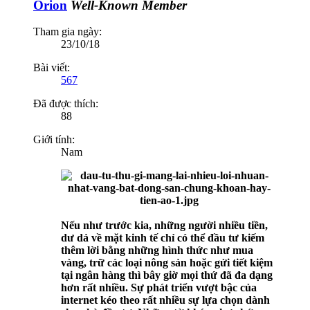
Orion
Well-Known Member
Tham gia ngày:
23/10/18
Bài viết:
567
Đã được thích:
88
Giới tính:
Nam
Nếu như trước kia, những người nhiều tiền,
dư dả về mặt kinh tế chỉ có thể đầu tư kiếm
thêm lời bằng những hình thức như mua
vàng, trữ các loại nông sản hoặc gửi tiết kiệm
tại ngân hàng thì bây giờ mọi thứ đã đa dạng
hơn rất nhiều. Sự phát triển vượt bậc của
internet kéo theo rất nhiều sự lựa chọn dành