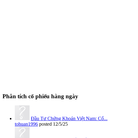
Phân tích cổ phiếu hàng ngày
Đầu Tư Chứng Khoán Việt Nam: Cổ...
tohuan1996
posted
12/5/25