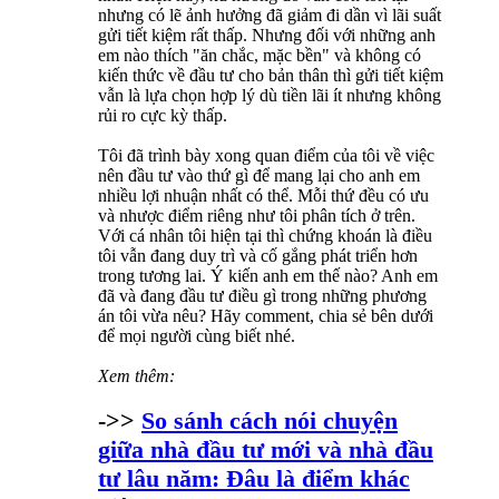
nhưng có lẽ ảnh hưởng đã giảm đi dần vì lãi suất
gửi tiết kiệm rất thấp. Nhưng đối với những anh
em nào thích "ăn chắc, mặc bền" và không có
kiến thức về đầu tư cho bản thân thì gửi tiết kiệm
vẫn là lựa chọn hợp lý dù tiền lãi ít nhưng không
rủi ro cực kỳ thấp.
Tôi đã trình bày xong quan điểm của tôi về việc
nên đầu tư vào thứ gì để mang lại cho anh em
nhiều lợi nhuận nhất có thể. Mỗi thứ đều có ưu
và nhược điểm riêng như tôi phân tích ở trên.
Với cá nhân tôi hiện tại thì chứng khoán là điều
tôi vẫn đang duy trì và cố gắng phát triển hơn
trong tương lai. Ý kiến anh em thế nào? Anh em
đã và đang đầu tư điều gì trong những phương
án tôi vừa nêu? Hãy comment, chia sẻ bên dưới
để mọi người cùng biết nhé.
Xem thêm:
->>
So sánh cách nói chuyện
giữa nhà đầu tư mới và nhà đầu
tư lâu năm: Đâu là điểm khác