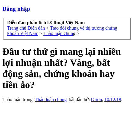
Đăng nhập
Diễn đàn phân tích kỹ thuật Việt Nam
Trang chủ
Diễn đàn
>
Trao đổi chung về thị trường chứng
khoán Việt Nam
>
Thảo luận chung
>
Đầu tư thứ gì mang lại nhiều
lợi nhuận nhất? Vàng, bất
động sản, chứng khoán hay
tiền ảo?
Thảo luận trong '
Thảo luận chung
' bắt đầu bởi
Orion
,
10/12/18
.