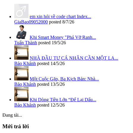
em xin hỏi về code chart Index...
GiaBao09052000
posted
8/7/26
Khi Smart Money "Phá Vỡ Ranh...
Tuấn Thành
posted
19/5/26
NHÀ ĐẦU TƯ CÁ NHÂN CẦN MỘT LA...
Bảo Khánh
posted
14/5/26
Một Cuộc Gặp, Ba Kịch Bản: Nhà...
Bảo Khánh
posted
13/5/26
Khi Dòng Tiền Lớn “Để Lại Dấu...
Bảo Khánh
posted
12/5/26
Đang tải...
Mới trả lời