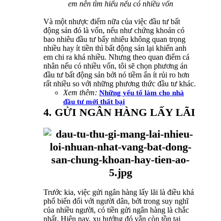
em nên tìm hiểu nếu có nhiều vốn
Và một nhược điểm nữa của việc đầu tư bất
động sản đó là vốn, nếu như chứng khoán có
bao nhiêu đầu tư bấy nhiêu không quan trọng
nhiều hay ít tiền thì bất động sản lại khiến anh
em chi ra khá nhiều. Nhưng theo quan điểm cá
nhân nếu có nhiều vốn, tôi sẽ chọn phương án
đầu tư bất động sản bởi nó tiềm ẩn ít rủi ro hơn
rất nhiều so với những phương thức đầu tư khác.
Xem thêm:
Những yếu tố làm cho nhà
đầu tư mới thất bại
4. GỬI NGÂN HÀNG LẤY LÃI
Trước kia, việc gửi ngân hàng lấy lãi là điều khá
phổ biến đối với người dân, bởi trong suy nghĩ
của nhiều người, có tiền gửi ngân hàng là chắc
nhất. Hiện nay, xu hướng đó vẫn còn tồn tại